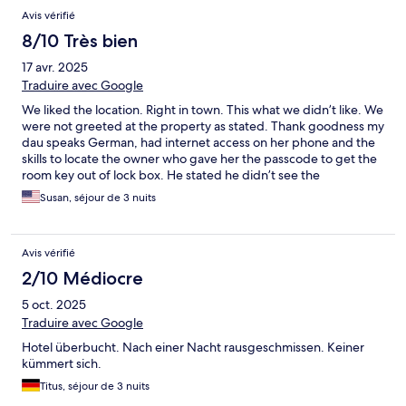
Avis vérifié
8/10 Très bien
17 avr. 2025
Traduire avec Google
We liked the location. Right in town. This what we didn’t like. We
were not greeted at the property as stated. Thank goodness my
dau speaks German, had internet access on her phone and the
skills to locate the owner who gave her the passcode to get the
room key out of lock box. He stated he didn’t see the
reservation and upgraded our room. Next we expected to have
Susan, séjour de 3 nuits
breakfast everyday for €7.50 each. We went down for breakfast
only to find no one on site and no breakfast. We called the
owner who said it had to be booked 24hrs in advance. So we
Avis vérifié
did that for the balance of our stay. However, again No
breakfast was made and no one on the premises to ask any
2/10 Médiocre
questions. We contacted the Owner, left messages and he still
5 oct. 2025
has not returned our calls. Without breakfast at property we had
to leave the premises and pay more for breakfast. Total spent
Traduire avec Google
for breakfast for two people for 3 days €89.22. Would we
Hotel überbucht. Nach einer Nacht rausgeschmissen. Keiner
return. Yes, but with better communication and service. If u
kümmert sich.
want copies of breakfast receipts they can be provided. Ms.
Lynch.
Titus, séjour de 3 nuits