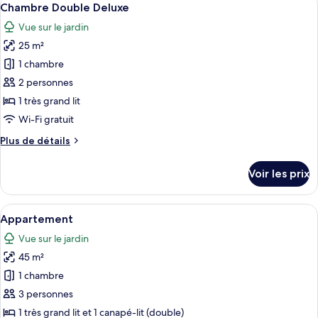
4
de
Chambre Double Deluxe
toutes
chambre
Vue sur le jardin
Chambre
les
Double
25 m²
photos
Deluxe
pour
1 chambre
ce
2 personnes
type
1 très grand lit
de
Wi-Fi gratuit
chambre :
Plus
Plus de détails
Chambre
de
Double
détails
Voir les prix
Deluxe
sur
le
type
Afficher
Une cuisine compacte équipée d’un fou
7
de
Appartement
toutes
chambre
Vue sur le jardin
Chambre
les
Double
45 m²
photos
Deluxe
pour
1 chambre
ce
3 personnes
type
1 très grand lit et 1 canapé-lit (double)