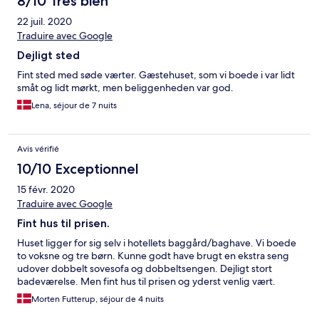
8/10 Très bien
22 juil. 2020
Traduire avec Google
Dejligt sted
Fint sted med søde værter. Gæstehuset, som vi boede i var lidt
småt og lidt mørkt, men beliggenheden var god.
Lena, séjour de 7 nuits
Avis vérifié
10/10 Exceptionnel
15 févr. 2020
Traduire avec Google
Fint hus til prisen.
Huset ligger for sig selv i hotellets baggård/baghave. Vi boede
to voksne og tre børn. Kunne godt have brugt en ekstra seng
udover dobbelt sovesofa og dobbeltsengen. Dejligt stort
badeværelse. Men fint hus til prisen og yderst venlig vært.
Morten Futterup, séjour de 4 nuits