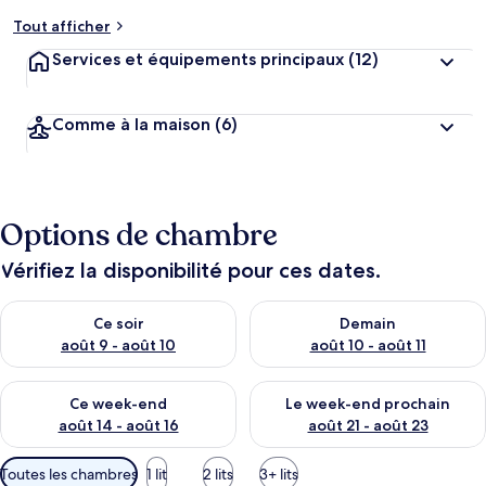
Tout afficher
Services et équipements principaux
(12)
Comme à la maison
(6)
Options de chambre
Vérifiez la disponibilité pour ces dates.
Vérifier la disponibilité pour ce soir août 9 - août 10
Vérifier la disponibilité pour 
Ce soir
Demain
août 9 - août 10
août 10 - août 11
Vérifier la disponibilité pour ce week-end août 14 - août 16
Vérifier la disponibilité pour
Ce week-end
Le week-end prochain
août 14 - août 16
août 21 - août 23
Filtres
Toutes les chambres
1 lit
2 lits
3+ lits