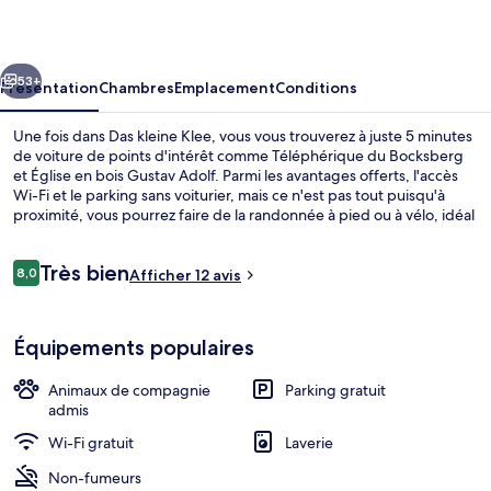
Klee
cédent
Suivant
53+
Présentation
Chambres
Emplacement
Conditions
Une fois dans Das kleine Klee, vous vous trouverez à juste 5 minutes
de voiture de points d'intérêt comme Téléphérique du Bocksberg
et Église en bois Gustav Adolf. Parmi les avantages offerts, l'accès
Wi-Fi et le parking sans voiturier, mais ce n'est pas tout puisqu'à
proximité, vous pourrez faire de la randonnée à pied ou à vélo, idéal
pour un séjour actif. Parmi les autres petits avantages de cet
hébergement figurent une terrasse et un jardin.
Avis
Très bien
8,0
Afficher 12 avis
8,0 sur 10
voyageurs
Appartement | Coin séjour
Équipements populaires
Animaux de compagnie
Parking gratuit
admis
Wi-Fi gratuit
Laverie
Non-fumeurs