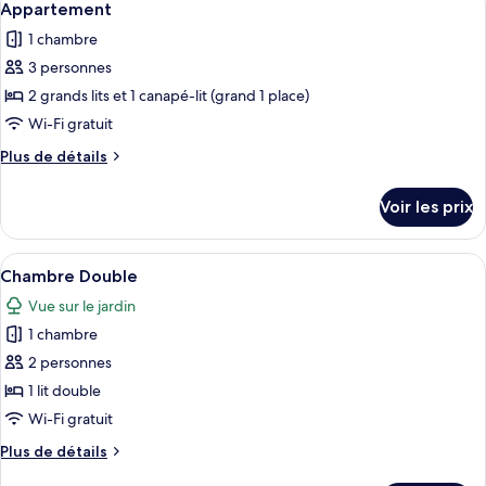
5
de
Appartement
toutes
chambre
1 chambre
Bungalow
les
3 personnes
photos
pour
2 grands lits et 1 canapé-lit (grand 1 place)
ce
Wi-Fi gratuit
type
Plus
Plus de détails
de
de
chambre :
détails
Voir les prix
sur
Appartement
le
type
Afficher
Un lit bien fait, recouvert d’une couv
4
de
Chambre Double
toutes
chambre
Vue sur le jardin
Appartement
les
1 chambre
photos
pour
2 personnes
ce
1 lit double
type
Wi-Fi gratuit
de
Plus
Plus de détails
chambre :
de