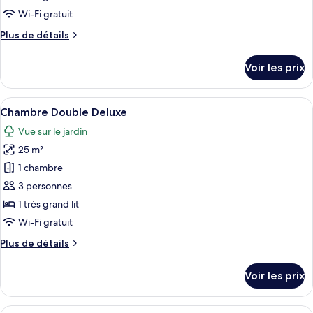
type
Wi-Fi gratuit
de
Plus
Plus de détails
chambre :
de
Chambre
détails
Voir les prix
sur
Double
le
type
Afficher
Un lit bien fait, avec des serviettes pl
8
de
Chambre Double Deluxe
toutes
chambre
Vue sur le jardin
Chambre
les
Double
25 m²
photos
pour
1 chambre
ce
3 personnes
type
1 très grand lit
de
Wi-Fi gratuit
chambre :
Plus
Plus de détails
Chambre
de
Double
détails
Voir les prix
Deluxe
sur
le
type
Afficher
Un lit bien fait, avec deux oreillers et