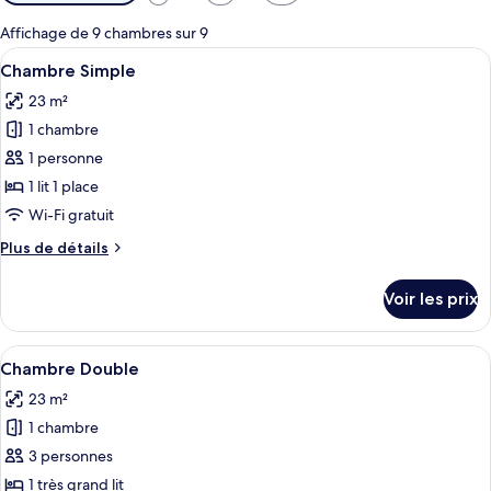
disponibles
pour
Affichage de 9 chambres sur 9
les
Afficher
Une chambre d’hôtel bien rangée, avec 
4
Chambre Simple
chambres
toutes
23 m²
les
1 chambre
photos
pour
1 personne
ce
1 lit 1 place
type
Wi-Fi gratuit
de
Plus
Plus de détails
chambre :
de
Chambre
détails
Voir les prix
sur
Simple
le
type
Afficher
Un lit bien fait, recouvert d’une cour
3
de
Chambre Double
toutes
chambre
23 m²
Chambre
les
Simple
1 chambre
photos
pour
3 personnes
ce
1 très grand lit