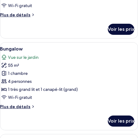
de
Wi-Fi gratuit
chambre :
Plus
Plus de détails
Appartement
de
détails
Voir les prix
sur
le
type
Afficher
Une petite cabane en bois avec un toit
6
de
Bungalow
toutes
chambre
Vue sur le jardin
Appartement
les
55 m²
photos
pour
1 chambre
ce
4 personnes
type
1 très grand lit et 1 canapé-lit (grand)
de
Wi-Fi gratuit
chambre :
Plus
Plus de détails
Bungalow
de
détails
Voir les prix
sur
le
type
Afficher
Un salon moderne comprenant un coin 