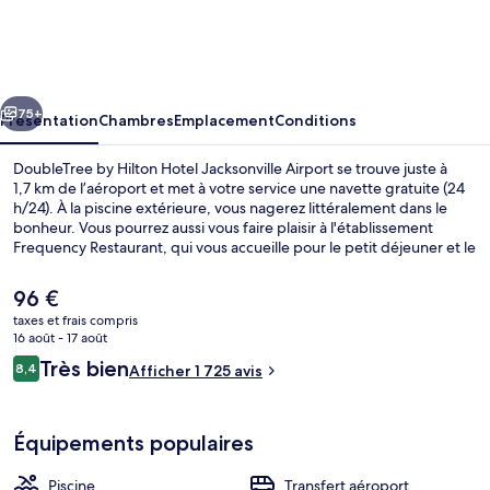
by
Hilton
Hotel
cédent
Suivant
Jacksonville
75+
Présentation
Chambres
Emplacement
Conditions
Airport
DoubleTree by Hilton Hotel Jacksonville Airport se trouve juste à
1,7 km de l’aéroport et met à votre service une navette gratuite (24
h/24). À la piscine extérieure, vous nagerez littéralement dans le
bonheur. Vous pourrez aussi vous faire plaisir à l'établissement
Frequency Restaurant, qui vous accueille pour le petit déjeuner et le
dîner à grand renfort de spécialités Cuisine américaine. Parmi les
avantages offerts par cet hébergement : un bar / salon, un centre
Le
96 €
de remise en forme ouvert 24 h/24 et une salle de fitness ouverte
prix
taxes et frais compris
24 h/24. Les autres voyageurs adorent le personnel attentionné et
actuel
16 août - 17 août
le succulent restaurant.
Hall
est
Avis
Très bien
8,4
Afficher 1 725 avis
de
8,4 sur 10
voyageurs
96 €.
Équipements populaires
Piscine
Transfert aéroport