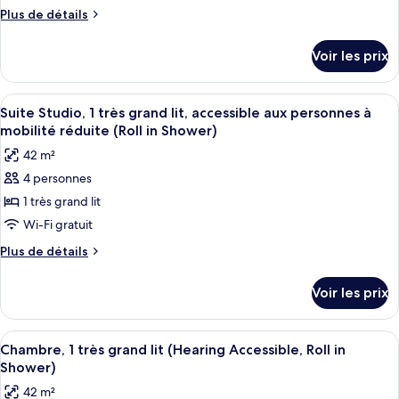
type
Plus
Plus de détails
de
de
chambre :
détails
Voir les prix
sur
Suite
le
Studio,
type
Afficher
Une chambre d’hôtel avec un grand lit
2
4
de
Suite Studio, 1 très grand lit, accessible aux personnes à
toutes
chambre
grands
mobilité réduite (Roll in Shower)
Suite
les
lits
42 m²
Studio,
photos
2
4 personnes
pour
grands
1 très grand lit
ce
lits
type
Wi-Fi gratuit
de
Plus
Plus de détails
chambre :
de
détails
Suite
Voir les prix
sur
Studio,
le
1
type
Afficher
Une chambre d’hôtel avec un grand lit
6
très
de
Chambre, 1 très grand lit (Hearing Accessible, Roll in
toutes
chambre
grand
Shower)
Suite
les
lit,
42 m²
Studio,