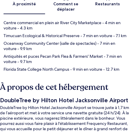
Carte
À proximité
Comment se
Restaurants
déplacer
Centre commercial en plein air River City Marketplace
- 4 min en
voiture
- 4.3 km
Timucuan Ecological & Historical Preserve
- 7 min en voiture
- 7.1 km
Oceanway Community Center (salle de spectacles)
- 7 min en
voiture
- 9.9 km
Antiquités et puces Pecan Park Flea & Farmers' Market
- 7 min en
voiture
- 9.7 km
Florida State College North Campus
- 9 min en voiture
- 12.7 km
À propos de cet hébergement
DoubleTree by Hilton Hotel Jacksonville Airport
DoubleTree by Hilton Hotel Jacksonville Airport se trouve juste à 1,7 km
de l’aéroport et met à votre service une navette gratuite (24 h/24). À la
piscine extérieure, vous nagerez littéralement dans le bonheur. Vous
pourrez aussi vous faire plaisir à l'établissement Frequency Restaurant,
qui vous accueille pour le petit déjeuner et le dîner à grand renfort de