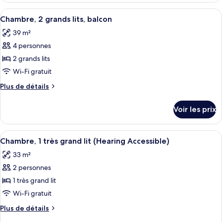
2
type
Afficher
Une chambre d’hôtel avec deux lits, un
grands
4
de
Chambre, 2 grands lits, balcon
toutes
chambre
lits
39 m²
Chambre,
les
2
4 personnes
photos
grands
pour
2 grands lits
lits
ce
Wi-Fi gratuit
type
Plus
Plus de détails
de
de
chambre :
détails
Voir les prix
sur
Chambre,
le
2
type
Afficher
Une chambre d’hôtel avec un grand lit
grands
5
de
Chambre, 1 très grand lit (Hearing Accessible)
toutes
chambre
lits,
33 m²
Chambre,
les
balcon
2
2 personnes
photos
grands
pour
1 très grand lit
lits,
ce
balcon
Wi-Fi gratuit
type
Plus
Plus de détails
de
de