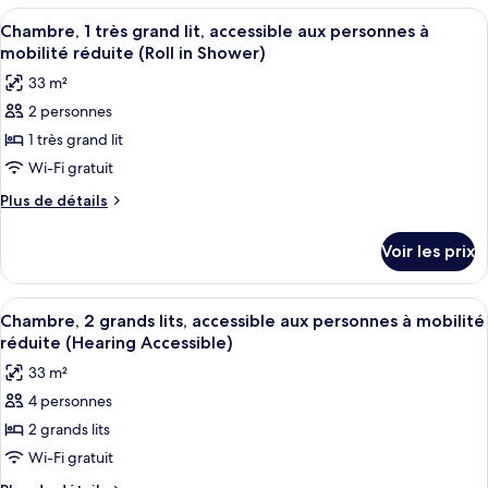
très
type
Afficher
Une chambre d’hôtel avec un grand lit
5
grand
de
Chambre, 1 très grand lit, accessible aux personnes à
toutes
chambre
lit,
mobilité réduite (Roll in Shower)
Chambre,
les
accessible
33 m²
1
photos
aux
très
2 personnes
pour
grand
personnes
1 très grand lit
ce
lit,
à
accessible
type
Wi-Fi gratuit
mobilité
aux
de
Plus
Plus de détails
réduite
personnes
chambre :
de
à
(Accessible
détails
Chambre,
mobilité
Voir les prix
Tub)
sur
réduite
1
le
(Accessible
très
type
Tub)
Afficher
Une chambre d’hôtel avec deux lits, un
5
grand
de
Chambre, 2 grands lits, accessible aux personnes à mobilité
toutes
chambre
lit,
réduite (Hearing Accessible)
Chambre,
les
accessible
33 m²
1
photos
aux
très
4 personnes
pour
grand
personnes
2 grands lits
ce
lit,
à
accessible
type
Wi-Fi gratuit
mobilité
aux
de