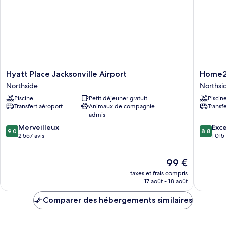
Room
Two
Queen
Room
Hyatt
Home2
Hyatt Place Jacksonville Airport
Home2 
Place
Suites
Northside
Northsi
Jacksonville
by
Piscine
Petit déjeuner gratuit
Piscin
Airport
Hilton
Transfert aéroport
Animaux de compagnie
Transf
Northside
Jacksonv
admis
Airport
9.0
8.8
Merveilleux
Northsi
Exce
9,0
8,8
sur
sur
2 557 avis
1 015
10,
10,
Merveilleux,
Excellen
Le
99 €
2 557 avis
1 015 avi
nouveau
taxes et frais compris
prix
17 août - 18 août
est
de
Comparer des hébergements similaires
99 €