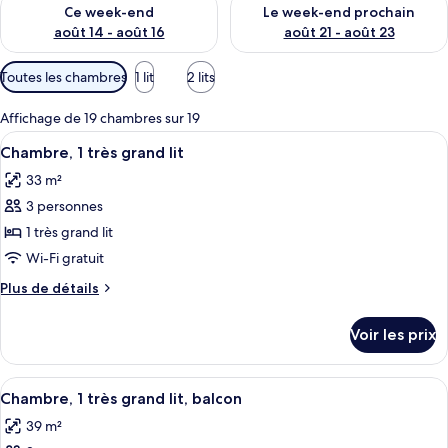
Vérifier la disponibilité pour ce week-end août 14 - août 16
Vérifier la disponibilité pour
Ce week-end
Le week-end prochain
août 14 - août 16
août 21 - août 23
Filtres
Toutes les chambres
1 lit
2 lits
disponibles
pour
Affichage de 19 chambres sur 19
les
Afficher
Une chambre d’hôtel avec un grand lit
7
Chambre, 1 très grand lit
chambres
toutes
33 m²
les
3 personnes
photos
pour
1 très grand lit
ce
Wi-Fi gratuit
type
Plus
Plus de détails
de
de
chambre :
détails
Voir les prix
sur
Chambre,
le
1
type
Afficher
Une chambre d’hôtel avec un grand lit,
très
7
de
Chambre, 1 très grand lit, balcon
toutes
chambre
grand
39 m²
Chambre,
les
lit