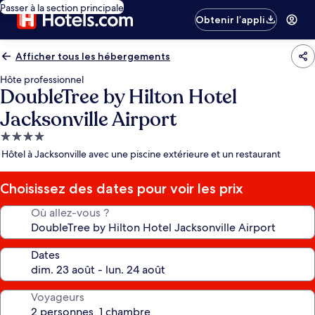
Passer à la section principale
Obtenir l’appli
Afficher tous les hébergements
Hôte professionnel
DoubleTree by Hilton Hotel
Jacksonville Airport
Hébergement
4.0 étoiles
Hôtel à Jacksonville avec une piscine extérieure et un restaurant
Choisissez des dates pour voir les prix
Où allez-vous ?
Dates
Voyageurs