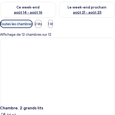
Vérifier la disponibilité pour ce week-end août 14 - août 16
Vérifier la disponibilité pour
Ce week-end
Le week-end prochain
août 14 - août 16
août 21 - août 23
Filtres
Toutes les chambres
2 lits
1 lit
disponibles
pour
Affichage de 12 chambres sur 12
les
chambres
Chambre, 2 grands lits