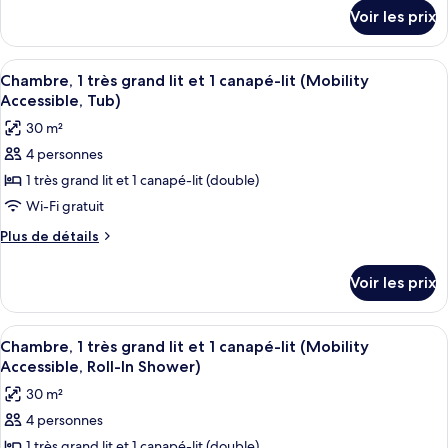
détails
chambre :
Voir les prix
sur
Suite
le
Exécutive,
type
Afficher
Une chambre d’hôtel avec un grand lit
6
de
1
Chambre, 1 très grand lit et 1 canapé-lit (Mobility
toutes
chambre
Accessible, Tub)
chambre
Suite
les
(Mobility/Hearing
30 m²
Exécutive,
photos
Accessible,
1
4 personnes
pour
chambre
Tub)
1 très grand lit et 1 canapé-lit (double)
ce
(Mobility/Hearing
Accessible,
type
Wi-Fi gratuit
Tub)
de
Plus
Plus de détails
chambre :
de
détails
Chambre,
Voir les prix
sur
1
le
très
type
Afficher
Une chambre d’hôtel avec un grand lit
6
grand
de
Chambre, 1 très grand lit et 1 canapé-lit (Mobility
toutes
chambre
lit
Accessible, Roll-In Shower)
Chambre,
les
et
30 m²
1
photos
1
très
4 personnes
pour
grand
canapé-
1 très grand lit et 1 canapé-lit (double)