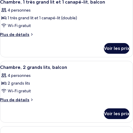
chambre,
4
de
Chambre, 1 très grand lit et 1 canapé-lit, balcon
toutes
chambre
balcon
4 personnes
Suite,
les
1
1 très grand lit et 1 canapé-lit (double)
photos
chambre,
pour
Wi-Fi gratuit
balcon
ce
Plus
Plus de détails
type
de
détails
de
Voir les prix
sur
chambre :
le
Chambre,
type
Afficher
Une chambre d’hôtel avec deux lits, un
4
1
de
Chambre, 2 grands lits, balcon
toutes
chambre
très
4 personnes
Chambre,
les
grand
1
2 grands lits
photos
lit
très
pour
Wi-Fi gratuit
grand
et
ce
lit
Plus
Plus de détails
1
et
type
de
canapé-
1
détails
de
Voir les prix
lit,
canapé-
sur
chambre :
lit,
balcon
le
Chambre,
balcon
type
2
de