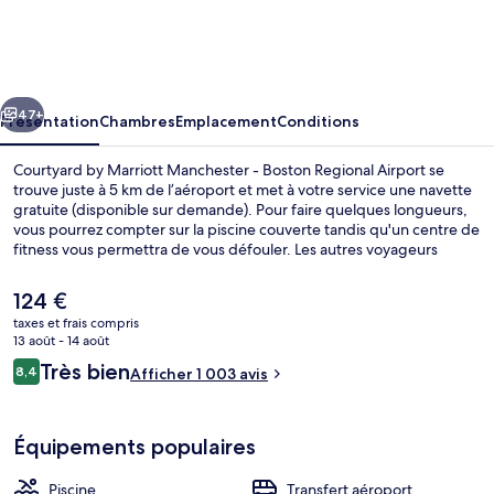
by
Marriott
Manchester
cédent
Suivant
-
47+
Présentation
Chambres
Emplacement
Conditions
Boston
Courtyard by Marriott Manchester - Boston Regional Airport se
Regional
trouve juste à 5 km de l’aéroport et met à votre service une navette
gratuite (disponible sur demande). Pour faire quelques longueurs,
Airport
vous pourrez compter sur la piscine couverte tandis qu'un centre de
fitness vous permettra de vous défouler. Les autres voyageurs
adorent le personnel attentionné.
Le
124 €
prix
taxes et frais compris
actuel
13 août - 14 août
Vue depuis l’hébergement
est
Avis
Très bien
8,4
Afficher 1 003 avis
de
8,4 sur 10
voyageurs
124 €.
Équipements populaires
Piscine
Transfert aéroport