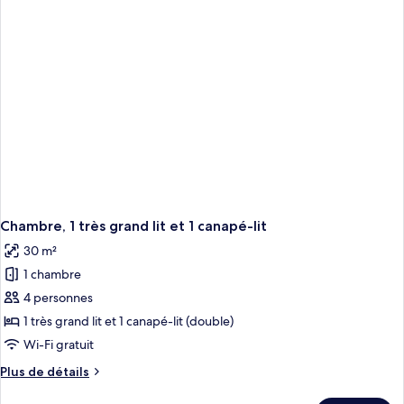
chambre
grands
Chambre,
lits,
2
balcon
grands
lits,
balcon
Chambre, 1 très grand lit et 1 canapé-lit
30 m²
1 chambre
4 personnes
1 très grand lit et 1 canapé-lit (double)
Wi-Fi gratuit
Plus
Plus de détails
de
détails