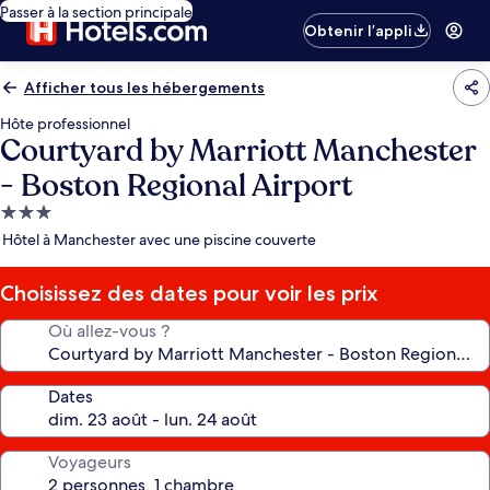
Passer à la section principale
Obtenir l’appli
Afficher tous les hébergements
Hôte professionnel
Courtyard by Marriott Manchester
- Boston Regional Airport
Hébergement
3.0 étoiles
Hôtel à Manchester avec une piscine couverte
Choisissez des dates pour voir les prix
Où allez-vous ?
Dates
Voyageurs