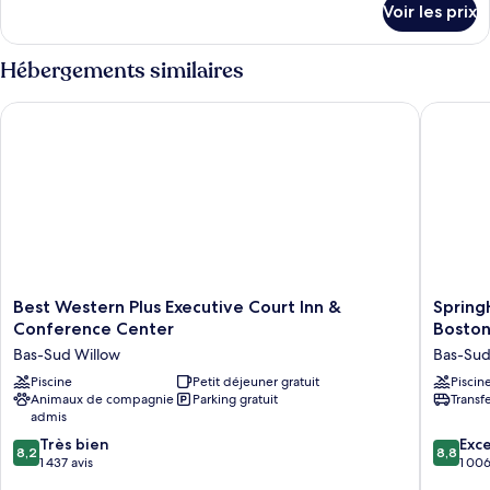
Voir les prix
sur
le
type
Hébergements similaires
de
chambre
Best Western Plus Executive Court Inn & Conference Center
SpringHi
Chambre,
1
très
grand
lit
et
1
canapé-
lit
Best
SpringHi
Best Western Plus Executive Court Inn &
Spring
Western
Suites
Conference Center
Boston
Plus
by
Bas-Sud Willow
Bas-Sud
Executive
Marriott
Court
Piscine
Petit déjeuner gratuit
Manches
Piscin
Animaux de compagnie
Parking gratuit
Transf
Inn
Boston
admis
&
Regiona
Conference
Airport
8.2
8.8
Très bien
Exce
8,2
8,8
Center
Bas-
sur
sur
1 437 avis
1 006
Bas-
Sud
10,
10,