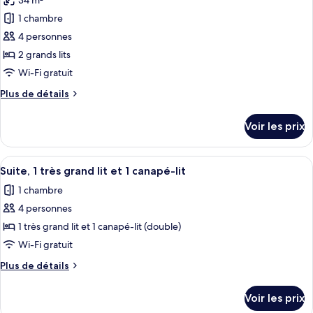
34 m²
1 chambre
4 personnes
2 grands lits
Wi-Fi gratuit
Plus
Plus de détails
de
détails
Voir les prix
sur
le
type
Afficher
Une chambre d’hôtel avec un grand lit
5
de
Suite, 1 très grand lit et 1 canapé-lit
toutes
chambre
1 chambre
Chambre,
les
2
4 personnes
photos
grands
pour
1 très grand lit et 1 canapé-lit (double)
lits
ce
Wi-Fi gratuit
type
Plus
Plus de détails
de
de
chambre :
détails
Voir les prix
sur
Suite,