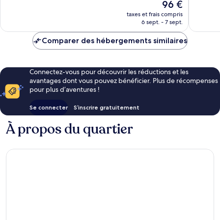
Le
96 €
Sud
Willow
Très
Excellen
nouveau
Willow
bien,
1 006 av
taxes et frais compris
prix
6 sept. - 7 sept.
1 437 avis
est
de
Comparer des hébergements similaires
96 €
Connectez-vous pour découvrir les réductions et les
avantages dont vous pouvez bénéficier. Plus de récompenses
pour plus d’aventures !
Se connecter
S’inscrire gratuitement
À propos du quartier