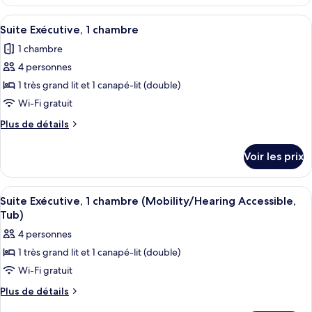
le
1
type
Afficher
Une salle de bain moderne avec un lava
très
1
de
Suite Exécutive, 1 chambre
toutes
chambre
grand
1 chambre
Suite,
les
lit
1
4 personnes
photos
et
très
pour
1 très grand lit et 1 canapé-lit (double)
1
grand
ce
lit
Wi-Fi gratuit
canapé-
et
type
lit
Plus
Plus de détails
1
de
de
canapé-
chambre :
détails
lit
Voir les prix
sur
Suite
le
Exécutive,
type
Afficher
Une chambre d’hôtel comprenant un lit,
1
4
de
Suite Exécutive, 1 chambre (Mobility/Hearing Accessible,
toutes
chambre
chambre
Tub)
Suite
les
4 personnes
Exécutive,
photos
1
1 très grand lit et 1 canapé-lit (double)
pour
chambre
Wi-Fi gratuit
ce
type
Plus
Plus de détails
de
de