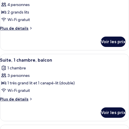
(Mobility
2
4 personnes
photos
Accessible,
grands
pour
2 grands lits
Tub)
lits
ce
(Mobility
Wi-Fi gratuit
Accessible,
type
Plus
Plus de détails
Tub)
de
de
chambre :
détails
Voir les prix
sur
Chambre,
le
2
type
Afficher
Une chambre d’hôtel moderne équipée d
grands
6
de
Suite, 1 chambre, balcon
toutes
chambre
lits
1 chambre
Chambre,
les
(Hearing
2
3 personnes
photos
Accessible)
grands
pour
1 très grand lit et 1 canapé-lit (double)
lits
ce
(Hearing
Wi-Fi gratuit
Accessible)
type
Plus
Plus de détails
de
de
chambre :
détails
Voir les prix
sur
Suite,
le
1
type
Afficher
Une chambre d’hôtel avec un grand lit