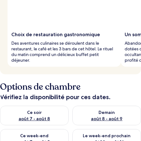
Choix de restauration gastronomique
Un som
Des aventures culinaires se déroulent dans le
Abandon
restaurant, le café et les 3 bars de cet hôtel. Le rituel
dotées d
du matin comprend un délicieux buffet petit
occultan
déjeuner.
profité 
Options de chambre
Vérifiez la disponibilité pour ces dates.
Vérifier la disponibilité pour ce soir août 7 - août 8
Vérifier la disponibilité pour 
Ce soir
Demain
août 7 - août 8
août 8 - août 9
Vérifier la disponibilité pour ce week-end août 7 - août 9
Vérifier la disponibilité pour 
Ce week-end
Le week-end prochain