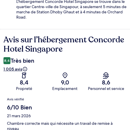
L'hébergement Concorde Hotel Singapore se trouve dans le
quartier Centre-ville de Singapour, à seulement 5 minutes de
marche de Station Dhoby Ghaut et à 4 minutes de Orchard
Road.
Avis sur l’hébergement Concorde
Avis
Hotel Singapore
Très bien
8,4
1 005 avis
8,4
9,0
8,6
Propreté
Emplacement
Personnel et service
Avis
Avis vérifié
6/10 Bien
21 mars 2026
Chambre correcte mais qui nécessite un travail de remise à
niveau