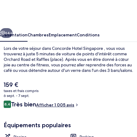
Hotel
Singapore
cédent
Suivant
64+
Présentation
Chambres
Emplacement
Conditions
Lors de votre séjour dans Concorde Hotel Singapore , vous vous
trouverez à juste 5 minutes de voiture de points d'intérêt comme
Orchard Road et Raffles (place). Après vous en être donné à cœur
joie au centre de fitness, vous pourrez aller reprendre des forces au
café ou vous détendre autour d'un verre dans l'un des 3 bars/salons.
Parmi les avantages offerts par cet hébergement : une piscine
extérieure et un bar en bord de piscine. Les autres voyageurs
Le
159 €
adorent le personnel attentionné. Les transports publics se situent à
prix
taxes et frais compris
une courte distance à pied : Station Dhoby Ghaut est à 5 min et
actuel
6 sept. - 7 sept.
Station Somerset, à 8 min.
Hall
est
Avis
Très bien
8,4
Afficher 1 005 avis
de
8,4 sur 10
voyageurs
159 €.
Équipements populaires