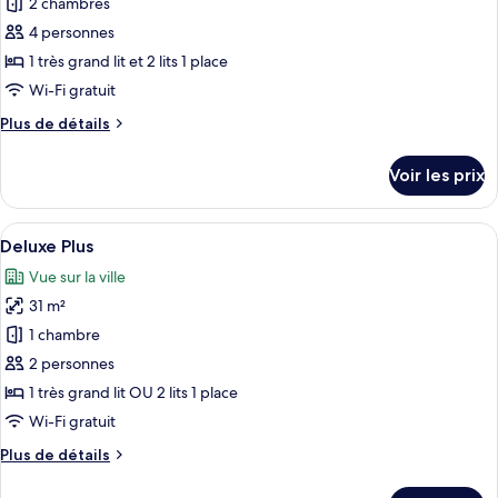
pour
2 chambres
ce
4 personnes
type
1 très grand lit et 2 lits 1 place
de
Wi-Fi gratuit
chambre :
Plus
Plus de détails
Suite
de
Présidentielle
détails
Voir les prix
sur
le
type
Afficher
Une chambre d’hôtel avec un grand lit,
4
de
Deluxe Plus
toutes
chambre
Vue sur la ville
Suite
les
Présidentielle
31 m²
photos
pour
1 chambre
ce
2 personnes
type
1 très grand lit OU 2 lits 1 place
de
Wi-Fi gratuit
chambre :
Plus
Plus de détails
Deluxe
de
Plus
détails