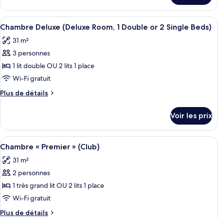
Suite
le
«
type
Afficher
Une chambre d’hôtel avec un grand lit
Premier
7
de
Chambre Deluxe (Deluxe Room, 1 Double or 2 Single Beds)
toutes
chambre
»
31 m²
Suite
les
«
3 personnes
photos
Premier
pour
1 lit double OU 2 lits 1 place
»
ce
Wi-Fi gratuit
type
Plus
Plus de détails
de
de
chambre :
détails
Voir les prix
sur
Chambre
le
Deluxe
type
Afficher
Chambre « Premier » (Club) | Coffres-f
(Deluxe
9
de
Chambre « Premier » (Club)
toutes
chambre
Room,
31 m²
Chambre
les
1
Deluxe
2 personnes
photos
Double
(Deluxe
pour
1 très grand lit OU 2 lits 1 place
or
Room,
ce
1
Wi-Fi gratuit
2
Double
type
Single
Plus
Plus de détails
or