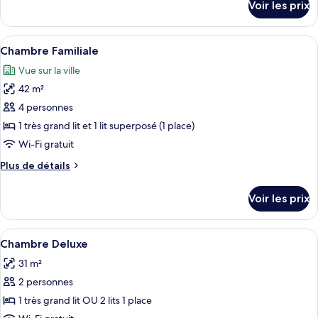
Voir les prix
sur
le
type
Afficher
Une chambre d’hôtel comprenant un lit
9
de
Chambre Familiale
toutes
chambre
Vue sur la ville
Deluxe
les
Plus
42 m²
photos
pour
4 personnes
ce
1 très grand lit et 1 lit superposé (1 place)
type
Wi-Fi gratuit
de
Plus
Plus de détails
chambre :
de
Chambre
détails
Voir les prix
sur
Familiale
le
type
Afficher
Une chambre d’hôtel avec un grand lit,
6
de
Chambre Deluxe
toutes
chambre
31 m²
Chambre
les
Familiale
2 personnes
photos
pour
1 très grand lit OU 2 lits 1 place
ce