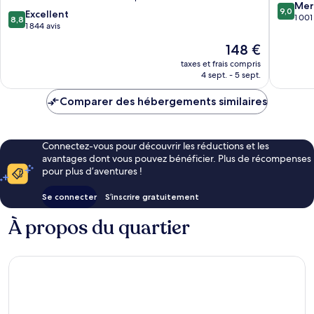
by
9.0
Mer
9,0
8.8
Excellent
IHG
sur
1 001
8,8
sur
1 844 avis
Quartier
10,
10,
Orchard
Merveill
Le
148 €
Excellent,
1 001 avi
nouveau
1 844 avis
taxes et frais compris
prix
4 sept. - 5 sept.
est
de
Comparer des hébergements similaires
148 €
Connectez-vous pour découvrir les réductions et les
avantages dont vous pouvez bénéficier. Plus de récompenses
pour plus d’aventures !
Se connecter
S’inscrire gratuitement
À propos du quartier