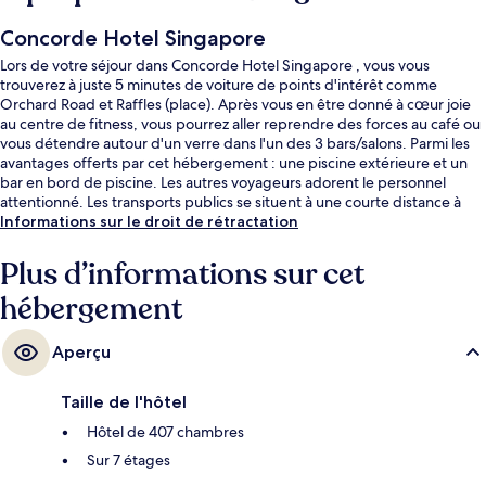
Concorde Hotel Singapore
Lors de votre séjour dans Concorde Hotel Singapore , vous vous
trouverez à juste 5 minutes de voiture de points d'intérêt comme
Orchard Road et Raffles (place). Après vous en être donné à cœur joie
au centre de fitness, vous pourrez aller reprendre des forces au café ou
vous détendre autour d'un verre dans l'un des 3 bars/salons. Parmi les
avantages offerts par cet hébergement : une piscine extérieure et un
bar en bord de piscine. Les autres voyageurs adorent le personnel
attentionné. Les transports publics se situent à une courte distance à
pied : Station Dhoby Ghaut est à 5 min et Station Somerset, à 8 min.
Informations sur le droit de rétractation
Plus d’informations sur cet
hébergement
Aperçu
Taille de l'hôtel
Hôtel de 407 chambres
Sur 7 étages