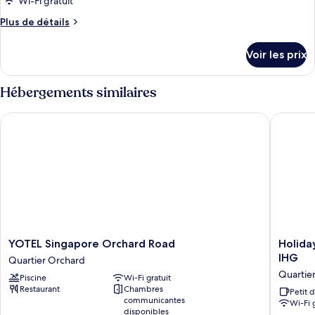
Wi-Fi gratuit
type
Plus
Plus de détails
de
de
chambre :
détails
Voir les prix
sur
Chambre
le
Deluxe
type
Hébergements similaires
de
chambre
YOTEL Singapore Orchard Road
Holiday 
Chambre
Deluxe
YOTEL
Holiday
YOTEL Singapore Orchard Road
Holida
Singapore
Inn
IHG
Quartier Orchard
Orchard
Express
Quartie
Piscine
Wi-Fi gratuit
Road
Singapo
Restaurant
Chambres
Quartier
Orchard
Petit 
communicantes
Wi-Fi 
Orchard
Road
disponibles