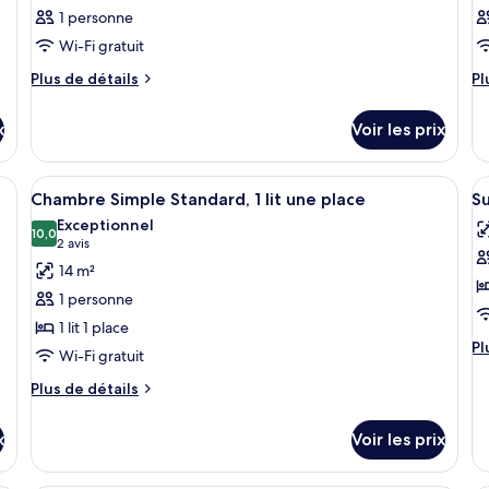
1 personne
Wi-Fi gratuit
Plus
Pl
Plus de détails
Pl
de
d
détails
dé
x
Voir les prix
sur
su
le
le
type
ty
and lit, deux tables de chevet avec des lampes, un canapé et une table bass
Afficher
Chambre Simple Standard, 1 lit une pla
A
4
de
d
Chambre Simple Standard, 1 lit une place
Su
toutes
t
chambre
c
Exceptionnel
Chambre
les
10,0
C
le
10,0 sur 10
(2 avis)
2 avis
photos
p
14 m²
pour
p
1 personne
ce
c
1 lit 1 place
type
t
Pl
Pl
Wi-Fi gratuit
de
d
d
chambre :
c
dé
Plus
Plus de détails
su
de
Chambre
S
le
détails
Simple
S
x
Voir les prix
ty
sur
Standard,
1
d
le
c
1
type
li