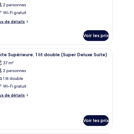
2 personnes
Wi-Fi gratuit
us
us de détails
e
tails
Voir les prix
r
pe
e.
ce | Coffres-forts dans les chambres, bureau
fficher
Une chambre d’hôtel avec un grand lit, une té
4
e
ite Supérieure, 1 lit double (Super Deluxe Suite)
outes
hambre
37 m²
hambre
s
2 personnes
hotos
our
1 lit double
e
Wi-Fi gratuit
ype
us
us de détails
e
e
hambre :
tails
r
uite
upérieure,
Voir les prix
pe
e
hambre
t