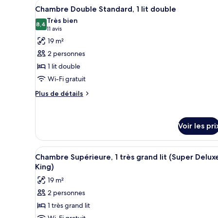
Afficher
Une chambre d’hôtel comprenant
5
de
Chambre Double Standard, 1 lit double
double
toutes
chambre
Très bien
Chambre
les
8,4
8,4 sur 10
(11 avis)
11 avis
Familiale,
photos
19 m²
1
pour
lit
2 personnes
ce
double
1 lit double
type
Wi-Fi gratuit
de
chambre :
Plus
Plus de détails
de
Chambre
détails
Double
sur
Standard,
Voir les pri
le
1
type
de
lit
Afficher
Coffres-forts dans les chambr
chambre
5
Chambre Supérieure, 1 très grand lit (Super Delux
double
toutes
Chambre
King)
Double
les
19 m²
Standard,
photos
1
2 personnes
pour
lit
1 très grand lit
ce
double