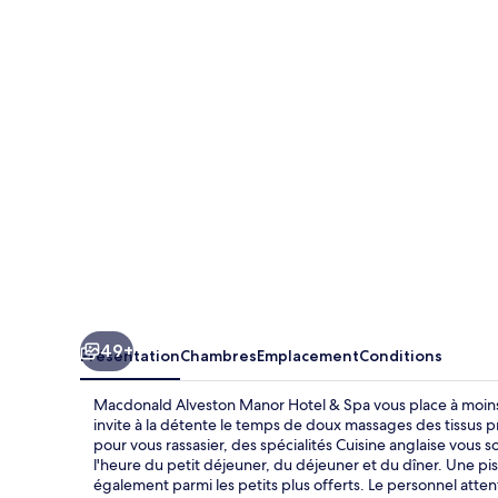
Alveston
Manor
Hotel
&
Spa
49+
Présentation
Chambres
Emplacement
Conditions
Macdonald Alveston Manor Hotel & Spa vous place à moins
invite à la détente le temps de doux massages des tissus
pour vous rassasier, des spécialités Cuisine anglaise vous s
l'heure du petit déjeuner, du déjeuner et du dîner. Une pisc
également parmi les petits plus offerts. Le personnel att