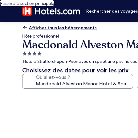
Passer à la section principale
Rechercher des voyage
Afficher tous les hébergements
Hôte professionnel
Macdonald Alveston Ma
Hébergement
4.0 étoiles
Hôtel à Stratford-upon-Avon avec un spa et une piscine cou
Choisissez des dates pour voir les prix
Où allez-vous ?
Galerie
photos
de
l’hébergement
Macdonald