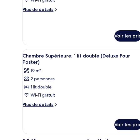
type
Wi-Fi gratuit
de
Plus
Plus de détails
chambre :
de
détails
Chambre
sur
Supérieure,
le
1
Voir les pri
type
très
de
chambre
grand
Afficher
Un lit à baldaquin, une télévi
Chambre
5
Chambre Supérieure, 1 lit double (Deluxe Four
lit
toutes
Supérieure,
Poster)
(Super
1
les
19 m²
très
Deluxe
photos
grand
King)
2 personnes
pour
lit
1 lit double
ce
(Super
Deluxe
type
Wi-Fi gratuit
King)
de
Plus
Plus de détails
chambre :
de
détails
Chambre
sur
Supérieure,
Voir les pri
le
1
type
lit
de