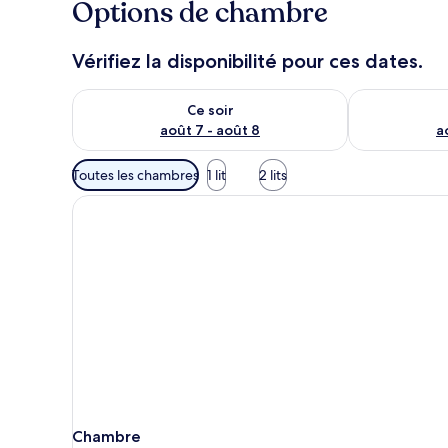
Options de chambre
Vérifiez la disponibilité pour ces dates.
Vérifier la disponibilité pour ce soir août 7 - août 8
Vérifier la di
Ce soir
août 7 - août 8
a
Filtres
Toutes les chambres
1 lit
2 lits
disponibles
pour
les
chambres
Chambre