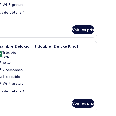
ype
luxe
Wi-Fi gratuit
e
ur
hambre :
us
us de détails
ster)
e
hambre
tails
eluxe,
r
Voir les prix
t
pe
e
ouble
it, deux tables de chevet, une fenêtre avec des rideaux et une poutre en bo
fficher
Une chambre d’hôtel avec un grand lit, un bu
hambre
5
ambre Deluxe, 1 lit double (Deluxe King)
Deluxe
outes
hambre
Très bien
ouble)
luxe,
s
0
8,0 sur 10
(1 avis)
1 avis
hotos
19 m²
our
uble
2 personnes
e
eluxe
1 lit double
uble)
ype
Wi-Fi gratuit
e
hambre :
us
us de détails
e
hambre
tails
eluxe,
Voir les prix
r
t
pe