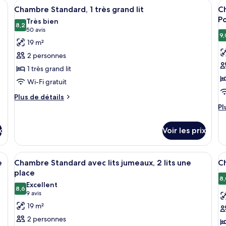
 un lit, un bureau avec une chaise, une télévision et une petite table avec
Afficher
Une chambre d’hôtel comprenant un lit
A
Su
5
de
Chambre Standard, 1 très grand lit
Ch
lit
d
toutes
t
Su
chambre
Po
Très bien
une
(
1
Chambre
les
8,2
le
8,2 sur 10
(50 avis)
50 avis
place
D
lit
Simple
9,
photos
p
19 m²
do
Standard,
S
pour
p
(S
1
2 personnes
ce
c
De
lit
1 très grand lit
Su
une
type
t
place
Wi-Fi gratuit
de
d
chambre :
c
Plus
Plus de détails
de
Pl
Chambre
C
Pl
détails
d
Standard,
S
sur
dé
x
1
Voir les prix
1
le
su
très
type
li
le
de
ty
grand
d
es, bureau
Afficher
Coffres-forts dans les chambres, bure
A
chambre
4
d
e
Chambre Standard avec lits jumeaux, 2 lits une
Ch
lit
(
toutes
t
Chambre
c
place
D
Standard,
les
C
le
8,
Excellent
1
F
Su
8,6
photos
p
8,6 sur 10
(9 avis)
9 avis
très
1
P
pour
p
grand
19 m²
lit
ce
c
lit
do
2 personnes
(S