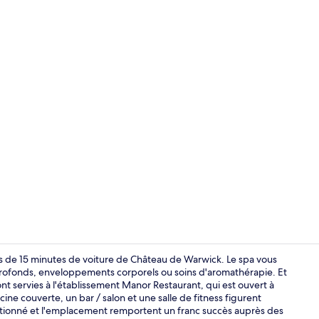
Bar lounge
 de 15 minutes de voiture de Château de Warwick. Le spa vous
 profonds, enveloppements corporels ou soins d'aromathérapie. Et
ont servies à l'établissement Manor Restaurant, qui est ouvert à
Bar lounge
ine couverte, un bar / salon et une salle de fitness figurent
entionné et l'emplacement remportent un franc succès auprès des