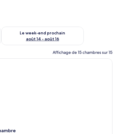
-end août 7 - août 9
Vérifier la disponibilité pour le week-end prochain août 14 - a
Le week-end prochain
août 14 - août 16
Affichage de 15 chambres sur 15
hambre