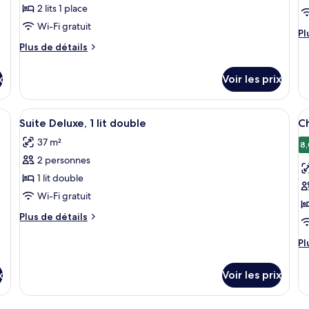
type
t
2 lits 1 place
De
de
d
Fo
Wi-Fi gratuit
chambre :
c
Pl
Pl
Po
d
Plus
Chambre
Plus de détails
C
dé
de
Standard
D
su
détails
x
avec
Voir les prix
1
le
sur
lits
li
ty
le
d
type
jumeaux,
d
sion, un bureau et une armoire dans une chambre d’hôtel.
Afficher
Une chambre à coucher avec un grand l
A
c
4
de
Suite Deluxe, 1 lit double
Ch
2
(
toutes
t
C
chambre
lits
37 m²
D
De
Chambre
les
le
8,
1
une
Standard
2 personnes
photos
p
lit
avec
place
pour
p
1 lit double
do
lits
ce
c
(D
jumeaux,
Wi-Fi gratuit
Do
2
type
t
Plus
Plus de détails
lits
de
d
de
une
chambre :
détails
c
Pl
Pl
place
sur
d
Suite
C
le
dé
Deluxe,
D
x
Voir les prix
type
su
1
1
de
le
chambre
lit
li
ty