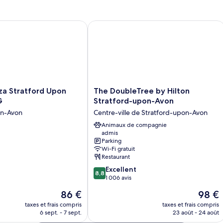
Suite
d
double
d
Deluxe,
c
(
1
C
 Stratford Upon Avon by IHG
The DoubleTree by Hilton Stratford
K
lit
De
double
1
lit
do
(D
Ki
The
za Stratford Upon
The DoubleTree by Hilton
DoubleTree
G
Stratford-upon-Avon
by
on-Avon
Centre-ville de Stratford-upon-Avon
Hilton
Stratford-
Animaux de compagnie
admis
upon-
Parking
Avon
Wi-Fi gratuit
Centre-
Restaurant
ville
8.8
Excellent
de
8,8
sur
1 006 avis
Stratford-
10,
upon-
Le
Le
86 €
98 €
Excellent,
Avon
nouveau
nouvea
1 006 avis
taxes et frais compris
taxes et frais compris
prix
prix
6 sept. - 7 sept.
23 août - 24 août
est
est