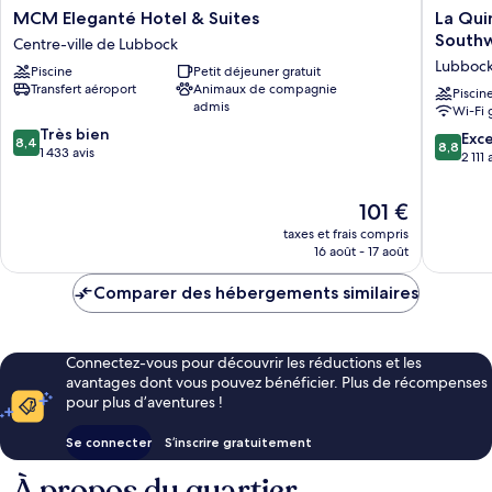
MCM
La
MCM Eleganté Hotel & Suites
La Qui
Eleganté
Quinta
South
Centre-ville de Lubbock
Hotel
Inn
Lubboc
Piscine
Petit déjeuner gratuit
&
&
Transfert aéroport
Animaux de compagnie
Suites
Suites
Piscin
admis
Wi-Fi 
Centre-
by
8.4
ville
Très bien
Wyndh
8.8
Exce
8,4
8,8
sur
de
1 433 avis
Lubboc
sur
2 111 
10,
Lubbock
Southwe
10,
Très
Lubboc
Excellen
Le
101 €
bien,
2 111 avis
nouveau
1 433 avis
taxes et frais compris
prix
16 août - 17 août
est
de
Comparer des hébergements similaires
101 €
Connectez-vous pour découvrir les réductions et les
avantages dont vous pouvez bénéficier. Plus de récompenses
pour plus d’aventures !
Se connecter
S’inscrire gratuitement
À propos du quartier