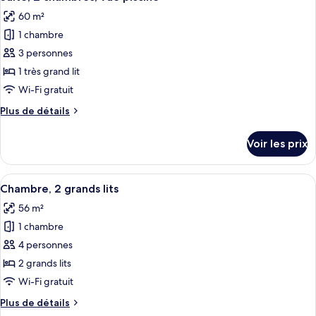
toutes
lit
chambre
60 m²
Suite,
les
(Mobility
1
1 chambre
photos
&
très
pour
3 personnes
Hearing,
grand
ce
lit
Roll-
1 très grand lit
(Mobility
type
in
Wi-Fi gratuit
&
de
Shower)
Hearing,
Plus
Plus de détails
chambre :
Roll-
de
Suite,
in
détails
Voir les prix
Shower)
sur
2
le
chambres,
type
Afficher
Une chambre d’hôtel avec deux lits, u
vue
4
de
Chambre, 2 grands lits
toutes
piscine
chambre
56 m²
Suite,
les
2
1 chambre
photos
chambres,
pour
4 personnes
vue
ce
piscine
2 grands lits
type
Wi-Fi gratuit
de
Plus
Plus de détails
chambre :
de