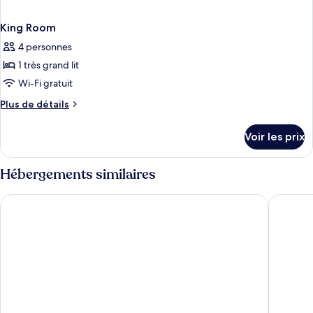
King Room
4 personnes
1 très grand lit
Wi-Fi gratuit
Plus
Plus de détails
de
détails
Voir les prix
sur
le
type
Hébergements similaires
de
chambre
MCM Eleganté Hotel & Suites
La Quint
King
Room