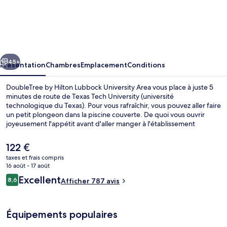
DoubleTree
by
Hilton
Lubbock
cédent
Suivant
University
45+
Présentation
Chambres
Emplacement
Conditions
Area
DoubleTree by Hilton Lubbock University Area vous place à juste 5
minutes de route de Texas Tech University (université
technologique du Texas). Pour vous rafraîchir, vous pouvez aller faire
un petit plongeon dans la piscine couverte. De quoi vous ouvrir
joyeusement l'appétit avant d'aller manger à l'établissement
Claraboya Scratch Kitchen, qui vous sert le petit déjeuner et le
dîner. Au menu des petits plus offerts sur place, on trouve un bar /
Le
122 €
salon, une salle de fitness et un snack-bar/une épicerie fine. Sympa
prix
taxes et frais compris
non ? Les autres voyageurs adorent le personnel attentionné.
actuel
16 août - 17 août
Petit déjeuner préparé sur commande s
est
Avis
Excellent
8,6
Afficher 787 avis
de
8,6 sur 10
voyageurs
122 €.
Équipements populaires