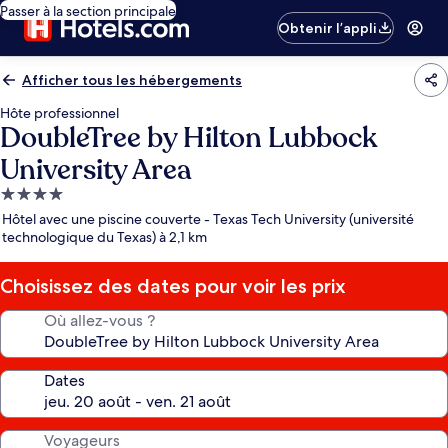
Passer à la section principale
Obtenir l’appli
Afficher tous les hébergements
Hôte professionnel
DoubleTree by Hilton Lubbock
University Area
Hébergement
4.0 étoiles
Hôtel avec une piscine couverte - Texas Tech University (université
technologique du Texas) à 2,1 km
Choisissez des dates pour voir les prix
Où allez-vous ?
Dates
Voyageurs