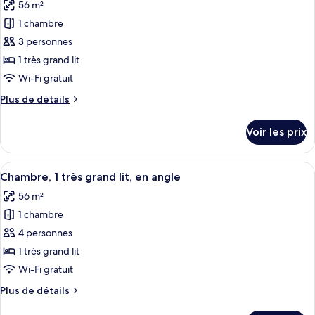
56 m²
Chambre,
les
1
1 chambre
photos
très
pour
3 personnes
grand
ce
lit
1 très grand lit
type
Wi-Fi gratuit
de
Plus
Plus de détails
chambre :
de
Chambre,
détails
Voir les prix
sur
1
le
très
type
Afficher
Une chambre d’hôtel avec un lit, un c
grand
5
de
Chambre, 1 très grand lit, en angle
toutes
lit,
chambre
56 m²
Chambre,
les
balcon
1
1 chambre
photos
très
pour
4 personnes
grand
ce
lit,
1 très grand lit
balcon
type
Wi-Fi gratuit
de
Plus
Plus de détails
chambre :
de
Chambre,
détails