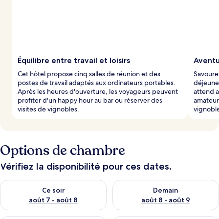
Équilibre entre travail et loisirs
Aventu
Cet hôtel propose cinq salles de réunion et des
Savoure
postes de travail adaptés aux ordinateurs portables.
déjeuner
Après les heures d'ouverture, les voyageurs peuvent
attend a
profiter d'un happy hour au bar ou réserver des
amateurs
visites de vignobles.
vignoble
Options de chambre
Vérifiez la disponibilité pour ces dates.
Vérifier la disponibilité pour ce soir août 7 - août 8
Vérifier la disponibilité pour 
Ce soir
Demain
août 7 - août 8
août 8 - août 9