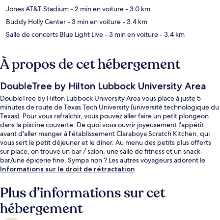
Jones AT&T Stadium
- 2 min en voiture
- 3.0 km
Buddy Holly Center
- 3 min en voiture
- 3.4 km
Salle de concerts Blue Light Live
- 3 min en voiture
- 3.4 km
À propos de cet hébergement
DoubleTree by Hilton Lubbock University Area
DoubleTree by Hilton Lubbock University Area vous place à juste 5
minutes de route de Texas Tech University (université technologique du
Texas). Pour vous rafraîchir, vous pouvez aller faire un petit plongeon
dans la piscine couverte. De quoi vous ouvrir joyeusement l'appétit
avant d'aller manger à l'établissement Claraboya Scratch Kitchen, qui
vous sert le petit déjeuner et le dîner. Au menu des petits plus offerts
sur place, on trouve un bar / salon, une salle de fitness et un snack-
bar/une épicerie fine. Sympa non ? Les autres voyageurs adorent le
personnel attentionné.
Informations sur le droit de rétractation
Plus d’informations sur cet
hébergement