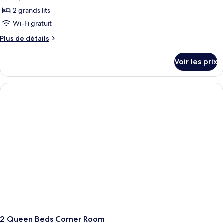
lits,
ce
balcon
2 grands lits
type
Wi-Fi gratuit
de
Plus
Plus de détails
chambre :
de
Chambre,
détails
Voir les prix
sur
2
le
grands
type
lits,
de
en
chambre
Chambre,
angle
2
grands
lits,
en
angle
2 Queen Beds Corner Room