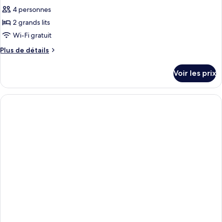
4 personnes
2 grands lits
Wi-Fi gratuit
Plus
Plus de détails
de
détails
Voir les prix
sur
le
type
de
chambre
2
Queen
Beds
Corner
Room