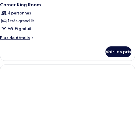
Corner King Room
4 personnes
1 très grand lit
Wi-Fi gratuit
Plus
Plus de détails
de
détails
Voir les prix
sur
le
type
de
chambre
Corner
King
Room