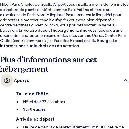
Hilton Paris Charles de Gaulle Airport vous installe à moins de 15 minutes
de voiture de points d'intérêt comme Parc Astérix et Parc des
expositions de Paris Nord Villepinte. Restaurant est le lieu idéal pour
grignoter un morceau tandis qu'après vous être bien dépensé au
centre de fitness ouvert 24 h/24, vous pourrez siroter un verre au
bar/salon. En voiture depuis l'hébergement, il ne vous faudra qu'une
dizaine de minutes pour rejoindre des sites comme Usines Center Paris
Outlet (centre commercial) et Parc des Expositions du Bourget.Le
personnel attentionné et la présentation générale remportent un vif
Informations sur le droit de rétractation
succès auprès des autres voyageurs. Les transports publics sont tout
proches. Gare Aéroport Charles-de-Gaulle 1 se situe à seulement 5 min
Plus d’informations sur cet
à pied.
hébergement
Aperçu
Taille de l'hôtel
Hôtel de 392 chambres
Sur 8 étages
Arrivée et départ
Heure de début de l'enregistrement : 15 h 00 ; heure de