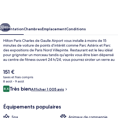
Paris
Charles
de
cédent
Suivant
Gaulle
85+
Présentation
Chambres
Emplacement
Conditions
Airport
Hilton Paris Charles de Gaulle Airport vous installe à moins de 15
minutes de voiture de points d'intérêt comme Parc Astérix et Parc
des expositions de Paris Nord Villepinte. Restaurant est le lieu idéal
pour grignoter un morceau tandis qu'après vous être bien dépensé
au centre de fitness ouvert 24 h/24, vous pourrez siroter un verre au
bar/salon. En voiture depuis l'hébergement, il ne vous faudra
qu'une dizaine de minutes pour rejoindre des sites comme Usines
Le
151 €
Center Paris Outlet (centre commercial) et Parc des Expositions du
prix
taxes et frais compris
Bourget.Le personnel attentionné et la présentation générale
actuel
8 août - 9 août
remportent un vif succès auprès des autres voyageurs. Les
Petit déjeuner, déjeuner et dîner servis
est
Avis
transports publics sont tout proches. Gare Aéroport Charles-de-
Très bien
8,4
Afficher 1 005 avis
de
8,4 sur 10
Gaulle 1 se situe à seulement 5 min à pied.
voyageurs
151 €.
Équipements populaires
Spa
Animaux de compagnie