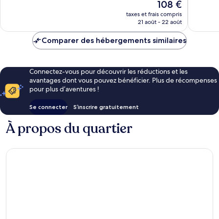
Le
108 €
bien,
Airport
Excellen
nouveau
4 787 avis
Le
3 933 av
taxes et frais compris
prix
21 août - 22 août
Mesnil-
est
Amelot
de
Comparer des hébergements similaires
108 €
Connectez-vous pour découvrir les réductions et les
avantages dont vous pouvez bénéficier. Plus de récompenses
pour plus d’aventures !
Se connecter
S’inscrire gratuitement
À propos du quartier