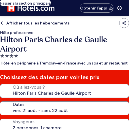
Passer à la section principale
Obtenir l’appli
Afficher tous les hébergements
Hôte professionnel
Hilton Paris Charles de Gaulle
Airport
Hébergement
4.0 étoiles
Hôtel en périphérie à Tremblay-en-France avec un spa et un restaurant
Choisissez des dates pour voir les prix
Où allez-vous ?
Dates
Voyageurs