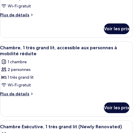
type
Wi-Fi gratuit
de
Plus
Plus de détails
chambre :
de
Chambre
détails
Voir les prix
sur
Exécutive,
le
2
type
Afficher
Literie de qualité supérieure, coffres-
lits
4
de
Chambre, 1 très grand lit, accessible aux personnes à
toutes
une
chambre
mobilité réduite
Chambre
les
place
1 chambre
Exécutive,
photos
2
2 personnes
pour
lits
1 très grand lit
ce
une
place
type
Wi-Fi gratuit
de
Plus
Plus de détails
chambre :
de
détails
Chambre,
Voir les prix
sur
1
le
très
type
Afficher
Chambre Exécutive, 1 très grand lit (N
9
grand
de
Chambre Exécutive, 1 très grand lit (Newly Renovated)
toutes
chambre