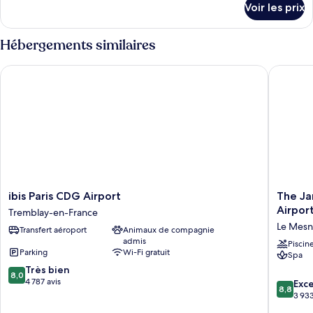
Voir les prix
sur
avec
le
lits
type
Hébergements similaires
jumeaux
de
chambre
ibis Paris CDG Airport
The Jangl
Chambre
avec
lits
jumeaux
ibis
The
ibis Paris CDG Airport
The Jan
Paris
Jangle
Airpor
Tremblay-en-France
CDG
Hotel
Le Mesn
Transfert aéroport
Animaux de compagnie
Airport
-
admis
Tremblay-
Paris
Piscin
Parking
Wi-Fi gratuit
Spa
en-
-
8.0
France
Très bien
Charles
8,0
sur
4 787 avis
de
8.8
Exce
8,8
10,
Gaulle
sur
3 933
Très
-
10,