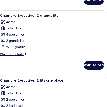
Voir les prix
sur
Familiale,
le
2
type
Afficher
Chambre Exécutive, 2 grands lits | Lite
chambres
5
de
Chambre Exécutive, 2 grands lits
toutes
chambre
46 m²
Chambre
les
Familiale,
1 chambre
photos
2
pour
4 personnes
chambres
ce
2 grands lits
type
Wi-Fi gratuit
de
Plus
Plus de détails
chambre :
de
Chambre
détails
Voir les prix
sur
Exécutive,
le
2
type
Afficher
Chambre Exécutive, 2 lits une place | L
grands
9
de
Chambre Exécutive, 2 lits une place
toutes
lits
chambre
46 m²
Chambre
les
Exécutive,
1 chambre
photos
2
pour
2 personnes
grands
ce
lits
2 lits 1 place