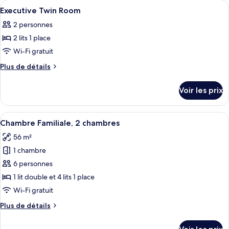
Afficher
Literie de qualité supérieure, coffres-
8
KING
de
Executive Twin Room
toutes
chambre
BED
2 personnes
ONE
les
DELUXE
KING
2 lits 1 place
photos
FAMILY
BED
pour
Wi-Fi gratuit
DELUXE
ce
FAMILY
Plus
Plus de détails
type
de
détails
de
Voir les prix
sur
chambre :
le
Executive
type
Afficher
Chambre Familiale, 2 chambres | Literi
7
Twin
de
Chambre Familiale, 2 chambres
toutes
chambre
Room
56 m²
Executive
les
Twin
1 chambre
photos
Room
pour
6 personnes
ce
1 lit double et 4 lits 1 place
type
Wi-Fi gratuit
de
Plus
Plus de détails
chambre :
de
Chambre
détails