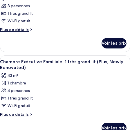
-
room
pour
3 personnes
-
ce
-
1 très grand lit
type
Wi-Fi gratuit
de
Plus
Plus de détails
chambre :
de
Chambre,
détails
Voir les prix
sur
1
le
très
type
Afficher
Chambre Exécutive Familiale, 1 très gra
grand
5
de
Chambre Exécutive Familiale, 1 très grand lit (Plus, Newly
toutes
lit
chambre
Renovated)
Chambre,
les
43 m²
1
photos
très
1 chambre
pour
grand
4 personnes
ce
lit
type
1 très grand lit
de
Wi-Fi gratuit
chambre :
Plus
Plus de détails
Chambre
de
Exécutive
détails
Voir les prix
sur