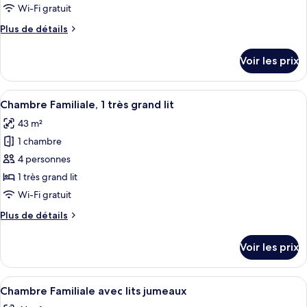
lit
type
Wi-Fi gratuit
(Newly
de
Renovated)
Plus
Plus de détails
chambre :
de
Chambre
détails
Voir les prix
sur
Deluxe
le
avec
type
Afficher
Chambre Familiale, 1 très grand lit | Li
lits
7
de
Chambre Familiale, 1 très grand lit
toutes
jumeaux
chambre
43 m²
Chambre
les
Deluxe
1 chambre
photos
avec
pour
4 personnes
lits
ce
jumeaux
1 très grand lit
type
Wi-Fi gratuit
de
Plus
Plus de détails
chambre :
de
Chambre
détails
Voir les prix
sur
Familiale,
le
1
type
Afficher
Chambre Familiale avec lits jumeaux | L
très
8
de
Chambre Familiale avec lits jumeaux
toutes
grand
chambre