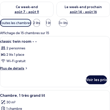
Vérifier la disponibilité pour ce week-end août 7 - août 9
Vérifier la disponibilité pour 
Ce week-end
Le week-end prochain
août 7 - août 9
août 14 - août 16
Filtres
Toutes les chambres
2 lits
1 lit
3+ lits
disponibles
pour
Affichage de 15 chambres sur 15
les
Afficher
Extérieur
1
classic twin room - -
chambres
toutes
2 personnes
les
2 lits 1 place
photos
pour
Wi-Fi gratuit
ce
Plus
Plus de détails
type
de
détails
de
Voir les prix
sur
chambre :
le
classic
type
Afficher
Literie de qualité supérieure, coffres-
6
twin
de
Chambre, 1 très grand lit
toutes
chambre
room
30 m²
classic
les
-
twin
1 chambre
photos