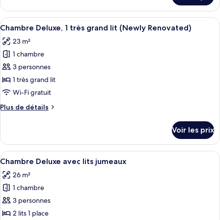
Familiale,
le
1
type
Afficher
Literie de qualité supérieure, coffres-
très
6
de
Chambre Deluxe, 1 très grand lit (Newly Renovated)
toutes
chambre
grand
23 m²
Chambre
les
lit
Exécutive
1 chambre
photos
(Plus,
Familiale,
pour
3 personnes
Newly
1
ce
très
1 très grand lit
Renovated)
grand
type
Wi-Fi gratuit
lit
de
(Plus,
Plus
Plus de détails
chambre :
Newly
de
Chambre
Renovated)
détails
Voir les prix
sur
Deluxe,
le
1
type
Afficher
Literie de qualité supérieure, coffres-
très
5
de
Chambre Deluxe avec lits jumeaux
toutes
grand
chambre
26 m²
Chambre
les
lit
Deluxe,
1 chambre
photos
(Newly
1
pour
3 personnes
Renovated)
très
ce
grand
2 lits 1 place