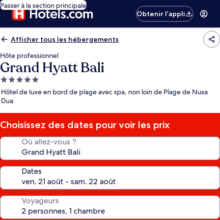
Passer à la section principale
Obtenir l’appli
Afficher tous les hébergements
Hôte professionnel
Grand Hyatt Bali
Hébergement
5.0 étoiles
Hôtel de luxe en bord de plage avec spa, non loin de Plage de Nusa
Dua
Choisissez des dates pour voir les prix
Où allez-vous ?
Dates
Voyageurs