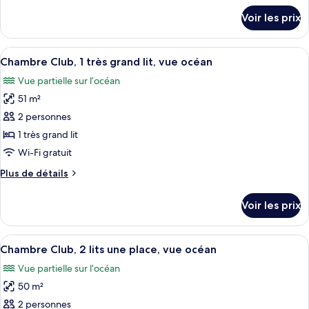
Access)
chambre :
détails
Voir les prix
sur
Suite,
le
1
type
Afficher
Chambre Club, 1 très grand lit, vue oc
très
5
de
Chambre Club, 1 très grand lit, vue océan
toutes
chambre
grand
Vue partielle sur l’océan
Suite,
les
lit
1
51 m²
photos
(Ambassador)
très
pour
2 personnes
grand
ce
lit
1 très grand lit
(Ambassador)
type
Wi-Fi gratuit
de
Plus
Plus de détails
chambre :
de
Chambre
détails
Voir les prix
sur
Club,
le
1
type
Afficher
Chambre Club, 2 lits une place, vue oc
très
7
de
Chambre Club, 2 lits une place, vue océan
toutes
grand
chambre
Vue partielle sur l’océan
Chambre
les
lit,
Club,
50 m²
photos
vue
1
pour
2 personnes
océan
très