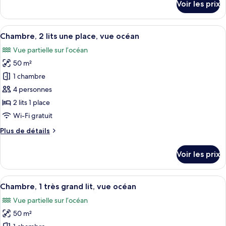
Voir les prix
sur
Grand,
le
Suite
type
Afficher
Une chambre d’hôtel avec deux lits, un
Exécutive,
5
de
Chambre, 2 lits une place, vue océan
toutes
chambre
1
Vue partielle sur l’océan
Grand,
les
très
Suite
50 m²
photos
grand
Exécutive,
pour
1 chambre
lit
1
ce
très
4 personnes
grand
type
2 lits 1 place
lit
de
Wi-Fi gratuit
chambre :
Plus
Plus de détails
Chambre,
de
2
détails
Voir les prix
lits
sur
le
une
type
Afficher
Chambre, 1 très grand lit, vue océan |
place,
6
de
Chambre, 1 très grand lit, vue océan
toutes
vue
chambre
Vue partielle sur l’océan
Chambre,
les
océan
2
50 m²
photos
lits