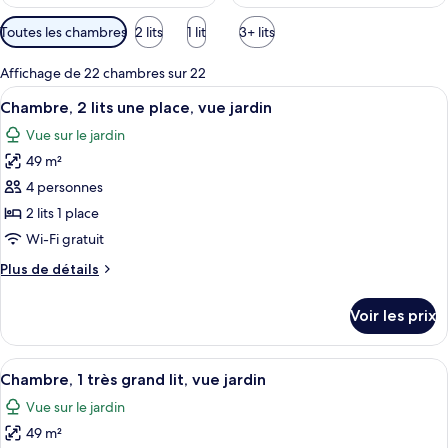
Filtres
Toutes les chambres
2 lits
1 lit
3+ lits
disponibles
pour
Affichage de 22 chambres sur 22
les
Afficher
Une chambre d’hôtel équipée d’une télé
8
Chambre, 2 lits une place, vue jardin
chambres
toutes
Vue sur le jardin
les
49 m²
photos
pour
4 personnes
ce
2 lits 1 place
type
Wi-Fi gratuit
de
Plus
Plus de détails
chambre :
de
Chambre,
détails
Voir les prix
sur
2
le
lits
type
Afficher
1 chambre, minibar, coffres-forts dans
une
4
de
Chambre, 1 très grand lit, vue jardin
toutes
place,
chambre
Vue sur le jardin
Chambre,
les
vue
2
49 m²
photos
jardin
lits