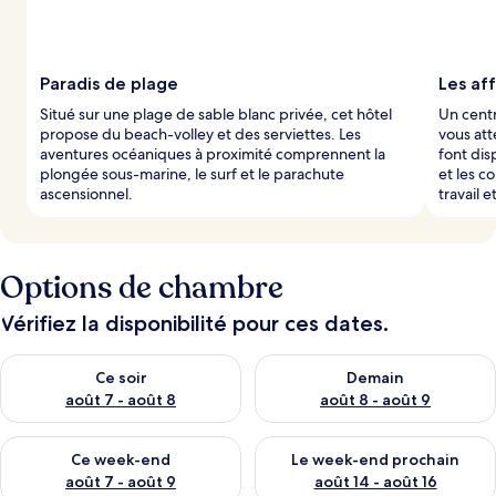
Paradis de plage
Les af
Situé sur une plage de sable blanc privée, cet hôtel
Un centr
propose du beach-volley et des serviettes. Les
vous at
aventures océaniques à proximité comprennent la
font dis
plongée sous-marine, le surf et le parachute
et les c
ascensionnel.
travail et
Options de chambre
Vérifiez la disponibilité pour ces dates.
Vérifier la disponibilité pour ce soir août 7 - août 8
Vérifier la disponibilité pour 
Ce soir
Demain
août 7 - août 8
août 8 - août 9
Vérifier la disponibilité pour ce week-end août 7 - août 9
Vérifier la disponibilité pour 
Ce week-end
Le week-end prochain
août 7 - août 9
août 14 - août 16