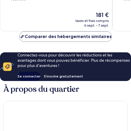
10,
10,
Exceptionnel,
Merveill
Le
181 €
1 008 avis
1 010 avi
nouveau
taxes et frais compris
prix
6 sept. - 7 sept.
est
de
Comparer des hébergements similaires
181 €
Connectez-vous pour découvrir les réductions et les
avantages dont vous pouvez bénéficier. Plus de récompenses
pour plus d’aventures !
Se connecter
S’inscrire gratuitement
À propos du quartier