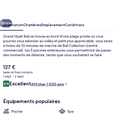
Hyatt
Bali
cédent
Suivant
223+
Présentation
Chambres
Emplacement
Conditions
Grand Hyatt Bali se trouve au bord d'une plage privée où vous
pourrez vous adonner au volley et petit plus appréciable, vous serez
à moins de 10 minutes de marche de Bali Collection (centre
commercial). Les 5 piscines extérieures vous permettront de passer
des moments de détente, tandis que ceux souhaitant se faire
chouchouter pourront profiter des massages aux pierres chaudes,
des soins du visage et des gommages corporels. L'établissement
Le
127 €
Pasar Senggol sert des spécialités Cuisine indonésienne et est
prix
taxes et frais compris
ouvert pour le dîner. Cet hôtel de luxe abrite en outre un bar en
actuel
1 sept. - 2 sept.
bord de piscine, un centre de remise en forme et une salle de
5 piscines extérieures, parasols de pla
est
Avis
fitness. Les autres voyageurs adorent la piscine rafraîchissante et le
Excellent
8,8
Afficher 1 000 avis
de
8,8 sur 10
personnel attentionné.
voyageurs
127 €.
Équipements populaires
Piscine
Spa