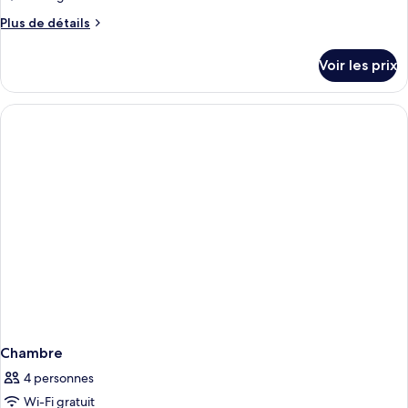
Plus
Plus de détails
de
détails
Voir les prix
sur
le
type
de
chambre
Chambre
Chambre
4 personnes
Wi-Fi gratuit