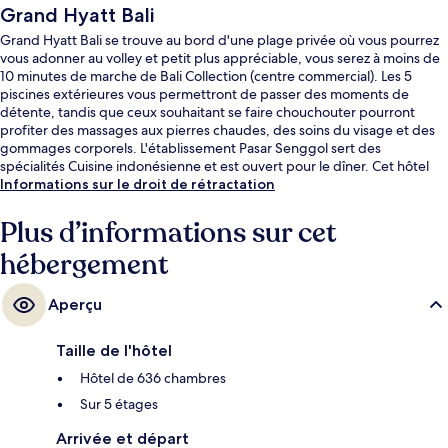
Grand Hyatt Bali
Grand Hyatt Bali se trouve au bord d'une plage privée où vous pourrez
vous adonner au volley et petit plus appréciable, vous serez à moins de
10 minutes de marche de Bali Collection (centre commercial). Les 5
piscines extérieures vous permettront de passer des moments de
détente, tandis que ceux souhaitant se faire chouchouter pourront
profiter des massages aux pierres chaudes, des soins du visage et des
gommages corporels. L'établissement Pasar Senggol sert des
spécialités Cuisine indonésienne et est ouvert pour le dîner. Cet hôtel
de luxe abrite en outre un bar en bord de piscine, un centre de remise
Informations sur le droit de rétractation
en forme et une salle de fitness. Les autres voyageurs adorent la piscine
rafraîchissante et le personnel attentionné.
Plus d’informations sur cet
hébergement
Aperçu
Taille de l'hôtel
Hôtel de 636 chambres
Sur 5 étages
Arrivée et départ