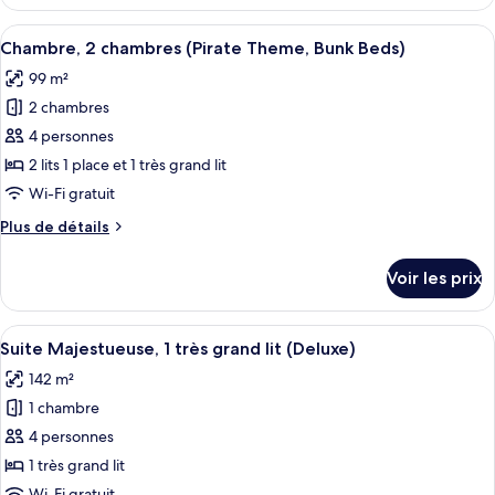
le
chambres
type
Afficher
Chambre, 2 chambres (Pirate Theme, B
(Mermaid
7
de
Chambre, 2 chambres (Pirate Theme, Bunk Beds)
toutes
Theme)
chambre
99 m²
Chambre,
les
2
2 chambres
photos
chambres
pour
4 personnes
(Mermaid
ce
Theme)
2 lits 1 place et 1 très grand lit
type
Wi-Fi gratuit
de
Plus
Plus de détails
chambre :
de
Chambre,
détails
Voir les prix
sur
2
le
chambres
type
Afficher
Baignoire et douche séparées, baigno
(Pirate
6
de
Suite Majestueuse, 1 très grand lit (Deluxe)
toutes
Theme,
chambre
142 m²
Chambre,
les
Bunk
2
1 chambre
photos
Beds)
chambres
pour
4 personnes
(Pirate
ce
Theme,
1 très grand lit
Bunk
type
Wi-Fi gratuit