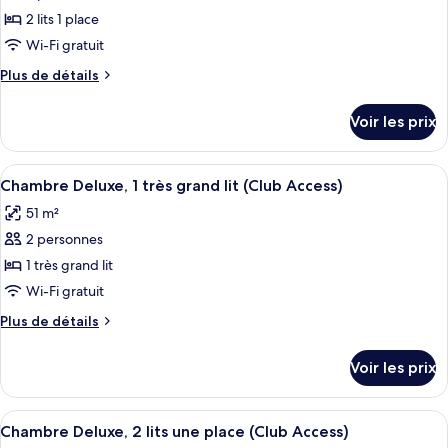
ce
grand
2 lits 1 place
lit,
type
Wi-Fi gratuit
vue
de
océan
Plus
Plus de détails
chambre :
de
Chambre
détails
Voir les prix
sur
Club,
le
2
type
Afficher
Chambre Deluxe, 1 très grand lit (Club
lits
11
de
Chambre Deluxe, 1 très grand lit (Club Access)
toutes
une
chambre
51 m²
Chambre
les
place,
Club,
2 personnes
photos
vue
2
pour
1 très grand lit
océan
lits
ce
une
Wi-Fi gratuit
place,
type
Plus
Plus de détails
vue
de
de
océan
chambre :
détails
Voir les prix
sur
Chambre
le
Deluxe,
type
Afficher
Chambre Deluxe, 2 lits une place (Club
1
4
de
Chambre Deluxe, 2 lits une place (Club Access)
toutes
chambre