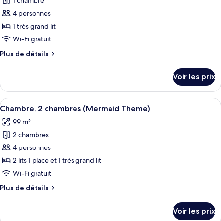
pour
1 chambre
une
ce
place,
4 personnes
vue
type
1 très grand lit
océan
de
Wi-Fi gratuit
chambre :
Plus
Plus de détails
Chambre,
de
1
détails
Voir les prix
très
sur
le
grand
type
Afficher
Chambre, 2 chambres (Mermaid Theme) 
lit,
5
de
Chambre, 2 chambres (Mermaid Theme)
toutes
vue
chambre
99 m²
Chambre,
les
océan
1
2 chambres
photos
très
pour
4 personnes
grand
ce
lit,
2 lits 1 place et 1 très grand lit
vue
type
Wi-Fi gratuit
océan
de
Plus
Plus de détails
chambre :
de
Chambre,
détails
Voir les prix
sur
2