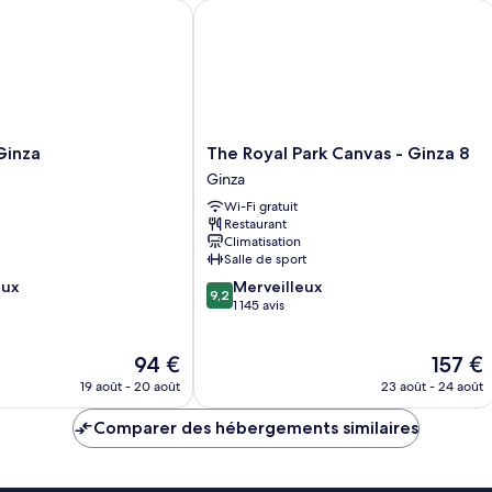
nza
The Royal Park Canvas - Ginza 8
The
Ginza
The Royal Park Canvas - Ginza 8
Royal
Ginza
Park
Wi-Fi gratuit
Canvas
Restaurant
-
Climatisation
Ginza
Salle de sport
8
9.2
eux
Merveilleux
Ginza
9,2
sur
1 145 avis
10,
Merveilleux,
Le
Le
94 €
157 €
1 145 avis
nouveau
nouveau
19 août - 20 août
23 août - 24 août
prix
prix
est
est
Comparer des hébergements similaires
de
de
94 €
157 €