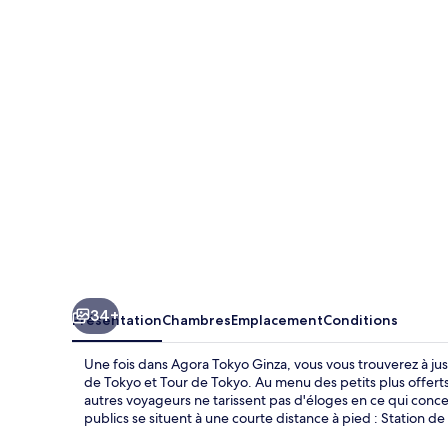
Tokyo
Ginza
34+
Présentation
Chambres
Emplacement
Conditions
Une fois dans Agora Tokyo Ginza, vous vous trouverez à jus
de Tokyo et Tour de Tokyo. Au menu des petits plus offerts
autres voyageurs ne tarissent pas d'éloges en ce qui conc
publics se situent à une courte distance à pied : Station d