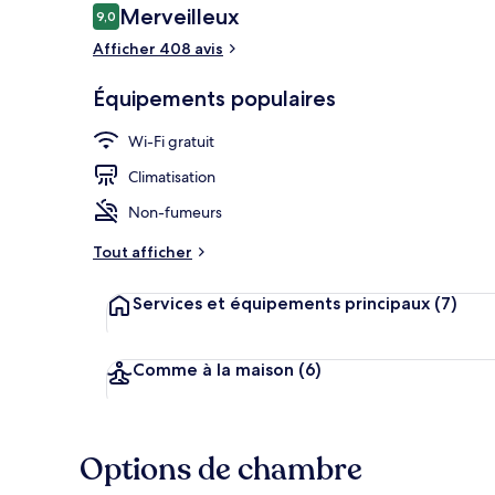
Avis
Merveilleux
9,0
9,0 sur 10
voyageurs
Afficher 408 avis
Extérieur
Équipements populaires
Wi-Fi gratuit
Climatisation
Non-fumeurs
Tout afficher
Services et équipements principaux
(7)
Comme à la maison
(6)
Options de chambre