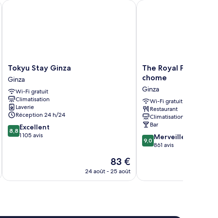
Tokyu Stay Ginza
The Royal Park Hotel 
Tokyu
The
Tokyu Stay Ginza
The Royal Park Hotel
Stay
Royal
chome
Ginza
Ginza
Park
Ginza
Wi-Fi gratuit
Ginza
Hotel
Climatisation
Ginza
Wi-Fi gratuit
Laverie
Restaurant
6-
Réception 24 h/24
Climatisation
chome
Bar
8.8
Excellent
Ginza
8,8
sur
1 105 avis
9.0
Merveilleux
9,0
10,
sur
861 avis
Excellent,
10,
Le
83 €
1 105 avis
Merveilleux,
nouveau
861 avis
24 août - 25 août
prix
est
de
83 €