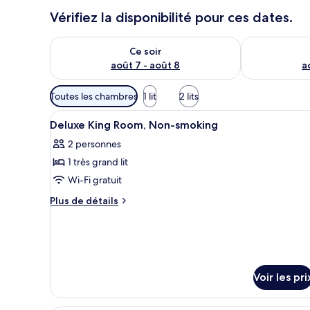
Vérifiez la disponibilité pour ces dates.
Vérifier la disponibilité pour ce soir août 7 - août 8
Vérifier la di
Ce soir
août 7 - août 8
a
Filtres
Toutes les chambres
1 lit
2 lits
disponibles
Afficher
Une chambre d’hôtel avec un lit
pour
1
Deluxe King Room, Non-smoking
toutes
les
2 personnes
les
chambres
1 très grand lit
photos
pour
Wi-Fi gratuit
ce
Plus
Plus de détails
type
de
détails
de
sur
chambre :
le
Deluxe
type
King
de
Voir les pri
chambre
Room,
Deluxe
Non-