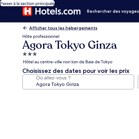
Passer à la section principale
Rechercher des voyage
Afficher tous les hébergements
Hôte professionnel
Agora Tokyo Ginza
Hébergement
3.0 étoiles
Hôtel au centre-ville non loin de Baie de Tokyo
Choisissez des dates pour voir les prix
Où allez-vous ?
Galerie
photos
de
l’hébergement
Agora