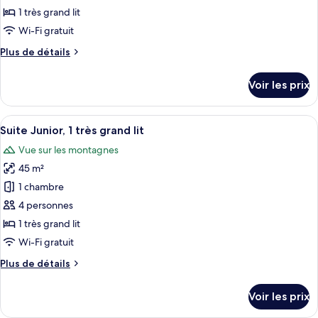
lit
type
1 très grand lit
de
Wi-Fi gratuit
chambre :
Plus
Plus de détails
Chambre
de
Double
détails
Voir les prix
Deluxe,
sur
le
1
type
Afficher
Suite Junior, 1 très grand lit | Minibar
très
6
de
Suite Junior, 1 très grand lit
toutes
grand
chambre
Vue sur les montagnes
Chambre
les
lit
Double
45 m²
photos
Deluxe,
pour
1 chambre
1
ce
très
4 personnes
grand
type
1 très grand lit
lit
de
Wi-Fi gratuit
chambre :
Plus
Plus de détails
Suite
de
Junior,
détails
Voir les prix
1
sur
le