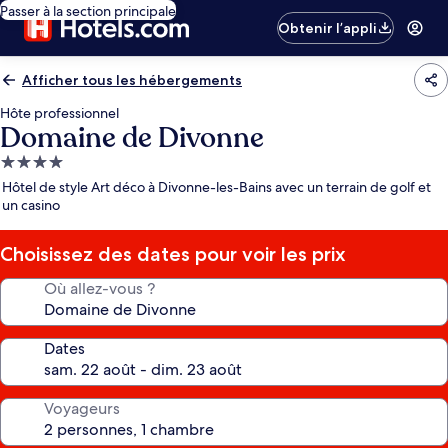
Passer à la section principale
Obtenir l’appli
Afficher tous les hébergements
Hôte professionnel
Domaine de Divonne
Hébergement
4.0 étoiles
Hôtel de style Art déco à Divonne-les-Bains avec un terrain de golf et
un casino
Choisissez des dates pour voir les prix
Où allez-vous ?
Dates
Voyageurs