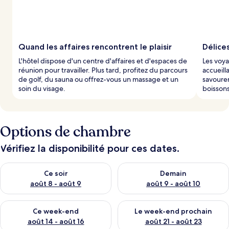
Quand les affaires rencontrent le plaisir
Délices
L'hôtel dispose d'un centre d'affaires et d'espaces de
Les voya
réunion pour travailler. Plus tard, profitez du parcours
accueill
de golf, du sauna ou offrez-vous un massage et un
savourer
soin du visage.
boissons
Options de chambre
Vérifiez la disponibilité pour ces dates.
Vérifier la disponibilité pour ce soir août 8 - août 9
Vérifier la disponibilité pour 
Ce soir
Demain
août 8 - août 9
août 9 - août 10
Vérifier la disponibilité pour ce week-end août 14 - août 16
Vérifier la disponibilité pour
Ce week-end
Le week-end prochain
août 14 - août 16
août 21 - août 23