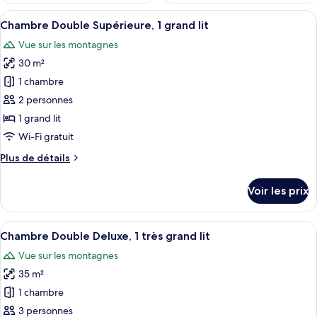
Afficher
Une chambre d’hôtel avec un grand lit
4
Chambre Double Supérieure, 1 grand lit
toutes
Vue sur les montagnes
les
30 m²
photos
pour
1 chambre
ce
2 personnes
type
1 grand lit
de
Wi-Fi gratuit
chambre :
Plus
Plus de détails
Chambre
de
Double
détails
Voir les prix
Supérieure,
sur
le
1
type
Afficher
Une chambre d’hôtel avec un grand lit
grand
6
de
Chambre Double Deluxe, 1 très grand lit
toutes
lit
chambre
Vue sur les montagnes
Chambre
les
Double
35 m²
photos
Supérieure,
pour
1 chambre
1
ce
grand
3 personnes