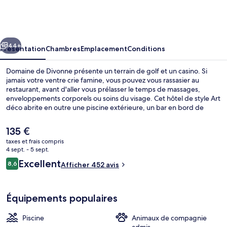
de
Divonne
cédent
Suivant
44+
Présentation
Chambres
Emplacement
Conditions
Domaine de Divonne présente un terrain de golf et un casino. Si
jamais votre ventre crie famine, vous pouvez vous rassasier au
restaurant, avant d'aller vous prélasser le temps de massages,
enveloppements corporels ou soins du visage. Cet hôtel de style Art
déco abrite en outre une piscine extérieure, un bar en bord de
piscine et une salle de fitness. L'excellence du service de chambre
et le personnel attentionné remportent un franc succès auprès des
Le
135 €
autres voyageurs.
prix
taxes et frais compris
actuel
4 sept. - 5 sept.
Entrée de l’hébergement
est
Avis
Excellent
8,6
Afficher 452 avis
de
8,6 sur 10
voyageurs
135 €.
Équipements populaires
Piscine
Animaux de compagnie