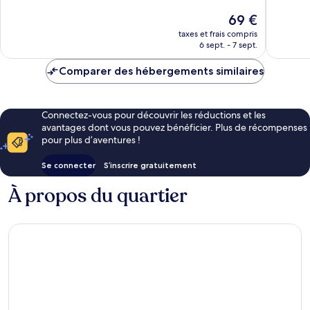
Très
Merveill
Le
69 €
bien,
58 avis
nouveau
477 avis
taxes et frais compris
prix
6 sept. - 7 sept.
est
de
Comparer des hébergements similaires
69 €
Connectez-vous pour découvrir les réductions et les
avantages dont vous pouvez bénéficier. Plus de récompenses
pour plus d’aventures !
Se connecter
S’inscrire gratuitement
À propos du quartier