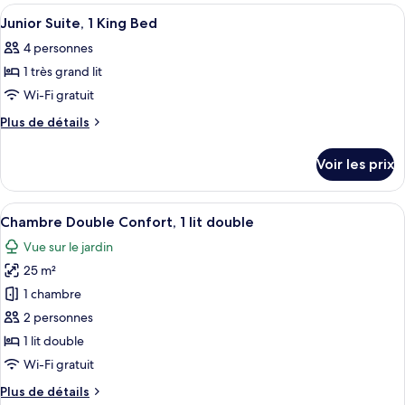
Deluxe
type
Afficher
Une pièce avec un papier peint à rayu
2
Double
de
Junior Suite, 1 King Bed
toutes
chambre
Room,
4 personnes
Deluxe
les
1
Double
1 très grand lit
photos
King
Room,
pour
Wi-Fi gratuit
1
Bed
ce
King
Plus
Plus de détails
Bed
type
de
détails
de
Voir les prix
sur
chambre :
le
Junior
type
Afficher
Une chambre d’hôtel avec un grand lit,
4
Suite,
de
Chambre Double Confort, 1 lit double
toutes
chambre
1
Vue sur le jardin
Junior
les
King
Suite,
25 m²
photos
Bed
1
pour
1 chambre
King
ce
Bed
2 personnes
type
1 lit double
de
Wi-Fi gratuit
chambre :
Plus
Plus de détails
Chambre