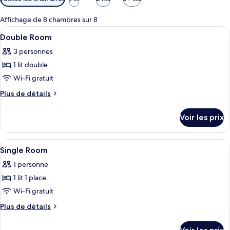
disponibles
pour
Affichage de 8 chambres sur 8
les
Afficher
Un lit double avec une literie blanche
4
Double Room
chambres
toutes
3 personnes
les
1 lit double
photos
pour
Wi-Fi gratuit
ce
Plus
Plus de détails
type
de
détails
de
Voir les prix
sur
chambre :
le
Double
type
Afficher
Une petite chambre avec un lit simple
1
Room
de
Single Room
toutes
chambre
1 personne
Double
les
Room
1 lit 1 place
photos
pour
Wi-Fi gratuit
ce
Plus
Plus de détails
type
de
détails
de