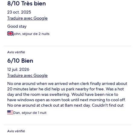
8/10 Très bien
23 oct. 2025
Traduire avec Google
Good stay
john, séjour de 2 nuits
Avis vérifié
6/10 Bien
12 juil. 2026
Traduire avec Google
No one around when we arrived when clerk finally arrived about
20 minutes later he did help us park nearby for free. Was a hot
day and the room was sweltering. Would have been nice to
have windows open as room took until next morning to cool off.
No one around at check out at 8am next day. Couldn't find out
about breakfast they supposedly had.
Dan, séjour de 1 nuit
Avis vérifié