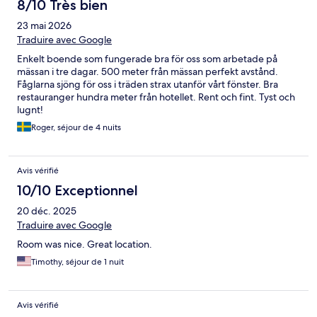
8/10 Très bien
23 mai 2026
Traduire avec Google
Enkelt boende som fungerade bra för oss som arbetade på
mässan i tre dagar. 500 meter från mässan perfekt avstånd.
Fåglarna sjöng för oss i träden strax utanför vårt fönster. Bra
restauranger hundra meter från hotellet. Rent och fint. Tyst och
lugnt!
Roger, séjour de 4 nuits
Avis vérifié
10/10 Exceptionnel
20 déc. 2025
Traduire avec Google
Room was nice. Great location.
Timothy, séjour de 1 nuit
Avis vérifié