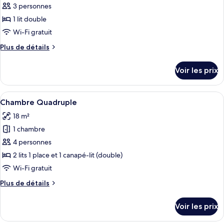
lits
pour
3 personnes
jumeaux
ce
1 lit double
type
Wi-Fi gratuit
de
Plus
Plus de détails
chambre :
de
Chambre
détails
Voir les prix
sur
Double
le
type
Afficher
Une chambre d’hôtel avec trois lits si
4
de
Chambre Quadruple
toutes
chambre
18 m²
Chambre
les
Double
1 chambre
photos
pour
4 personnes
ce
2 lits 1 place et 1 canapé-lit (double)
type
Wi-Fi gratuit
de
Plus
Plus de détails
chambre :
de
Chambre
détails
Voir les prix
sur
Quadruple
le