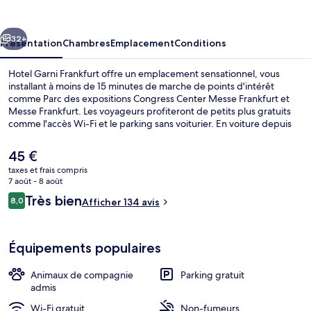
Frankfurt
cédent
Suivant
32+
Présentation
Chambres
Emplacement
Conditions
Hotel Garni Frankfurt offre un emplacement sensationnel, vous
installant à moins de 15 minutes de marche de points d'intérêt
comme Parc des expositions Congress Center Messe Frankfurt et
Messe Frankfurt. Les voyageurs profiteront de petits plus gratuits
comme l'accès Wi-Fi et le parking sans voiturier. En voiture depuis
l'hébergement, vous aurez également vite rejoint des sites comme
Centre commerciale MyZeil et Marché de Noël de Francfort. Les
Le
45 €
transports publics se situent à une courte distance à pied : Arrêt de
prix
taxes et frais compris
tram Varrentrappstraße est à 2 min et Arrêt de tram Nauheimer
actuel
7 août - 8 août
Straße, à 5 min.
Enceinte de l’hébergement
est
Avis
Très bien
8,0
Afficher 134 avis
de
8,0 sur 10
voyageurs
45 €.
Équipements populaires
Animaux de compagnie
Parking gratuit
admis
Wi-Fi gratuit
Non-fumeurs