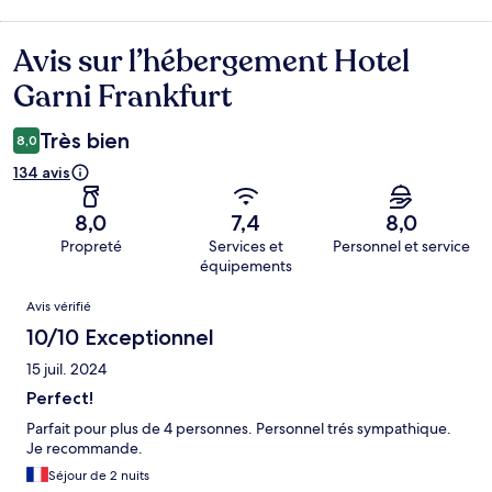
Avis sur l’hébergement Hotel
Avis
Garni Frankfurt
Très bien
8,0
134 avis
8,0
7,4
8,0
Propreté
Services et
Personnel et service
équipements
Avis
Avis vérifié
10/10 Exceptionnel
15 juil. 2024
Perfect!
Parfait pour plus de 4 personnes. Personnel trés sympathique.
Je recommande.
Séjour de 2 nuits