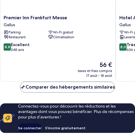
Premier
Hotel
Premier Inn Frankfurt Messe
Hotel 
Inn
Attaché
Gallus
Gallus
Frankfurt
by
Parking
Wi-Fi gratuit
Wi-Fi 
Messe
ANS
Restaurant
Climatisation
Laveri
Gallus
Gallus
8.8
8.0
Excellent
Trè
8,8
8,0
sur
sur
248 avis
636 a
10,
10,
Excellent,
Très
Le
56 €
248 avis
bien,
nouveau
taxes et frais compris
636 avis
prix
17 août - 18 août
est
de
Comparer des hébergements similaires
56 €
Connectez-vous pour découvrir les réductions et les
avantages dont vous pouvez bénéficier. Plus de récompenses
pour plus d’aventures !
Se connecter
S’inscrire gratuitement