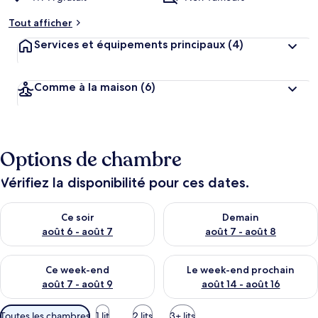
Tout afficher
Services et équipements principaux
(4)
Comme à la maison
(6)
Options de chambre
Vérifiez la disponibilité pour ces dates.
Vérifier la disponibilité pour ce soir août 6 - août 7
Vérifier la disponibilité pour 
Ce soir
Demain
août 6 - août 7
août 7 - août 8
Vérifier la disponibilité pour ce week-end août 7 - août 9
Vérifier la disponibilité pour 
Ce week-end
Le week-end prochain
août 7 - août 9
août 14 - août 16
Filtres
Toutes les chambres
1 lit
2 lits
3+ lits