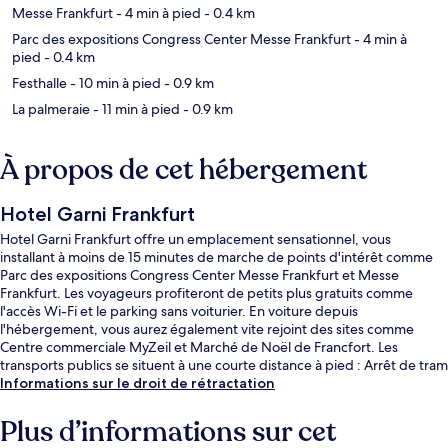
Messe Frankfurt
- 4 min à pied
- 0.4 km
Parc des expositions Congress Center Messe Frankfurt
- 4 min à
pied
- 0.4 km
Festhalle
- 10 min à pied
- 0.9 km
La palmeraie
- 11 min à pied
- 0.9 km
À propos de cet hébergement
Hotel Garni Frankfurt
Hotel Garni Frankfurt offre un emplacement sensationnel, vous
installant à moins de 15 minutes de marche de points d'intérêt comme
Parc des expositions Congress Center Messe Frankfurt et Messe
Frankfurt. Les voyageurs profiteront de petits plus gratuits comme
l'accès Wi-Fi et le parking sans voiturier. En voiture depuis
l'hébergement, vous aurez également vite rejoint des sites comme
Centre commerciale MyZeil et Marché de Noël de Francfort. Les
transports publics se situent à une courte distance à pied : Arrêt de tram
Varrentrappstraße est à 2 min et Arrêt de tram Nauheimer Straße, à 5
Informations sur le droit de rétractation
min.
Plus d’informations sur cet