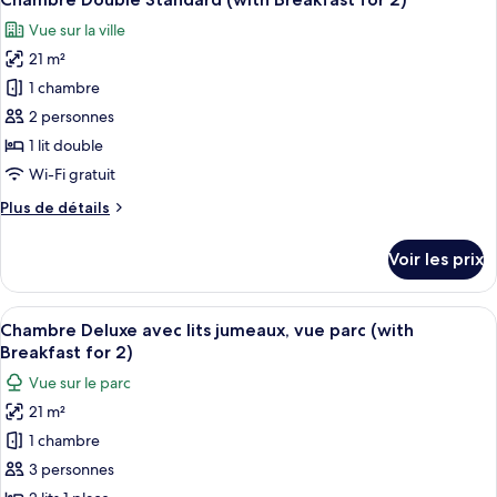
toutes
for
chambre
Vue sur la ville
Chambre
les
1)
Double
21 m²
photos
Standard
pour
1 chambre
(with
ce
Breakfast
2 personnes
for
type
1 lit double
1)
de
Wi-Fi gratuit
chambre :
Plus
Plus de détails
Chambre
de
Double
détails
Voir les prix
Standard
sur
le
(with
type
Afficher
Une table dressée avec divers aliments
Breakfast
9
de
Chambre Deluxe avec lits jumeaux, vue parc (with
toutes
for
chambre
Breakfast for 2)
Chambre
les
2)
Vue sur le parc
Double
photos
Standard
21 m²
pour
(with
1 chambre
ce
Breakfast
for
type
3 personnes
2)
de