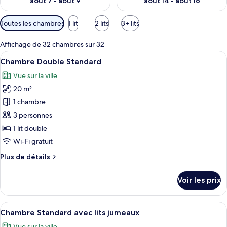
août 7 - août 9
août 14 - août 16
Filtres
Toutes les chambres
1 lit
2 lits
3+ lits
disponibles
pour
Affichage de 32 chambres sur 32
les
Afficher
Un lit bien fait, avec du linge de lit
5
Chambre Double Standard
chambres
toutes
Vue sur la ville
les
20 m²
photos
pour
1 chambre
ce
3 personnes
type
1 lit double
de
Wi-Fi gratuit
chambre :
Plus
Plus de détails
Chambre
de
Double
détails
Voir les prix
Standard
sur
le
type
Afficher
Une chambre d’hôtel avec deux lits, u
7
de
Chambre Standard avec lits jumeaux
toutes
chambre
Vue sur la ville