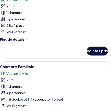
Chambre
les
Double
21 m²
photos
Standard
pour
1 chambre
ce
3 personnes
type
2 lits 1 place
de
Wi-Fi gratuit
chambre :
Plus
Plus de détails
Chambre
de
Standard
détails
Voir les prix
avec
sur
le
lits
type
Afficher
Une chambre d’hôtel moderne équipée d
jumeaux
6
de
Chambre Familiale
toutes
chambre
Vue sur la ville
Chambre
les
Standard
21 m²
photos
avec
pour
1 chambre
lits
ce
jumeaux
4 personnes
type
1 lit double et 1 lit superposé (1 place)
de
Wi-Fi gratuit
chambre :