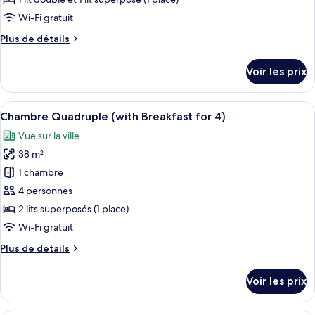
3)
de
Wi-Fi gratuit
chambre :
Plus
Plus de détails
Chambre
de
Familiale
détails
Voir les prix
(with
sur
le
Breakfast
type
Afficher
Une table dressée avec divers aliments
for
11
de
Chambre Quadruple (with Breakfast for 4)
toutes
3)
chambre
Vue sur la ville
Chambre
les
Familiale
38 m²
photos
(with
pour
1 chambre
Breakfast
ce
for
4 personnes
3)
type
2 lits superposés (1 place)
de
Wi-Fi gratuit
chambre :
Plus
Plus de détails
Chambre
de
Quadruple
détails
Voir les prix
(with
sur
le
Breakfast
type