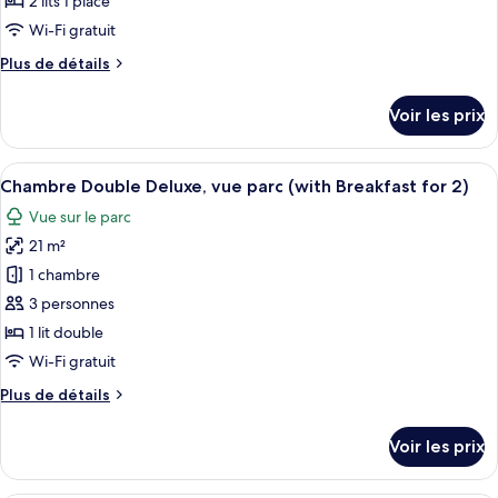
2 lits 1 place
chambre :
Wi-Fi gratuit
Chambre
Plus
Plus de détails
Deluxe
de
avec
détails
Voir les prix
sur
lits
le
jumeaux,
type
Afficher
Une table dressée avec divers aliments
vue
7
de
Chambre Double Deluxe, vue parc (with Breakfast for 2)
toutes
parc
chambre
Vue sur le parc
Chambre
les
(with
Deluxe
21 m²
photos
Breakfast
avec
pour
1 chambre
for
lits
ce
jumeaux,
2)
3 personnes
vue
type
1 lit double
parc
de
Wi-Fi gratuit
(with
chambre :
Breakfast
Plus
Plus de détails
Chambre
for
de
2)
Double
détails
Voir les prix
Deluxe,
sur
le
vue
type