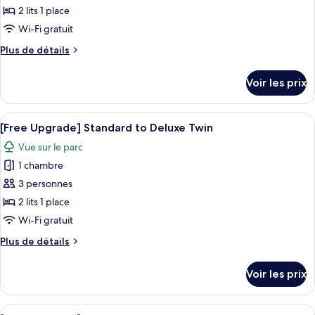
type
2 lits 1 place
de
Wi-Fi gratuit
chambre :
Plus
Plus de détails
Standard
de
Twin
détails
Voir les prix
Room
sur
le
(Breakfast
type
Afficher
Une chambre d’hôtel avec deux lits, u
1+1)
8
de
[Free Upgrade] Standard to Deluxe Twin
toutes
chambre
Vue sur le parc
Standard
les
Twin
1 chambre
photos
Room
pour
3 personnes
(Breakfast
ce
1+1)
2 lits 1 place
type
Wi-Fi gratuit
de
Plus
Plus de détails
chambre :
de
[Free
détails
Voir les prix
sur
Upgrade]
le
Standard
type
Afficher
Un paysage urbain mêlant bâtiments m
to