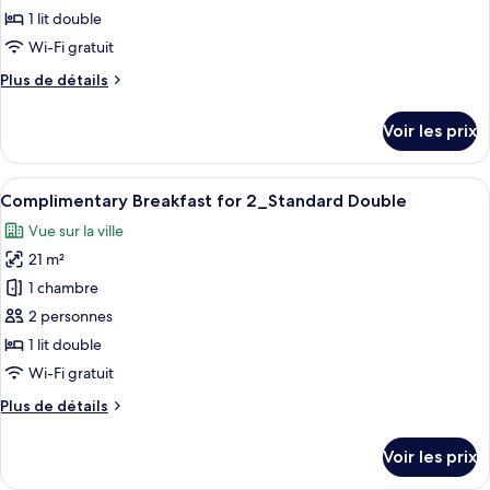
personnes
type
1 lit double
à
de
Wi-Fi gratuit
mobilité
chambre :
réduite
Plus
Plus de détails
Semi
de
Double
détails
Voir les prix
with
sur
le
Breakfast
type
Afficher
Une table dressée avec divers aliments
for
7
de
Complimentary Breakfast for 2_Standard Double
toutes
1
chambre
Vue sur la ville
Semi
les
Double
21 m²
photos
with
pour
1 chambre
Breakfast
ce
for
2 personnes
1
type
1 lit double
de
Wi-Fi gratuit
chambre :
Plus
Plus de détails
Complimentary
de
Breakfast
détails
Voir les prix
for
sur
le