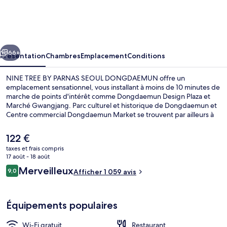
TREE
BY
PARNAS
cédent
Suivant
SEOUL
66+
Présentation
Chambres
Emplacement
Conditions
DONGDAEMUN
NINE TREE BY PARNAS SEOUL DONGDAEMUN offre un
emplacement sensationnel, vous installant à moins de 10 minutes de
marche de points d'intérêt comme Dongdaemun Design Plaza et
Marché Gwangjang. Parc culturel et historique de Dongdaemun et
Centre commercial Dongdaemun Market se trouvent par ailleurs à
moins de 15 minutes à pied. Les autres voyageurs ne tarissent pas
d'éloges en ce qui concerne le personnel attentionné et la
Le
122 €
présentation générale. L'hébergement se situe à une très courte
prix
taxes et frais compris
distance à pied des transports publics : Station Dongdaemun
actuel
17 août - 18 août
History and Culture Park se trouve à 5 min et Station Euljiro 4-ga, à 5
Extérieur
est
Avis
min.
Merveilleux
9,0
Afficher 1 059 avis
de
9,0 sur 10
voyageurs
122 €.
Équipements populaires
Wi-Fi gratuit
Restaurant