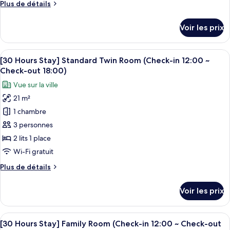
Plus
Plus de détails
Chambre
de
Quadruple
détails
Voir les prix
sur
le
type
Afficher
Une chambre d’hôtel avec deux lits, u
7
de
[30 Hours Stay] Standard Twin Room (Check-in 12:00 ~
toutes
chambre
Check-out 18:00)
Chambre
les
Vue sur la ville
Quadruple
photos
21 m²
pour
1 chambre
ce
type
3 personnes
de
2 lits 1 place
chambre :
Wi-Fi gratuit
[30
Plus
Plus de détails
Hours
de
Stay]
détails
Voir les prix
sur
Standard
le
Twin
type
Afficher
Un lit superposé avec une échelle, une 
Room
6
de
[30 Hours Stay] Family Room (Check-in 12:00 ~ Check-out
toutes