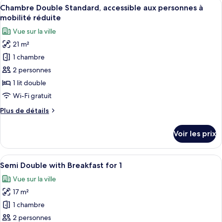
Afficher
Une chambre d’hôtel avec un lit, un bu
for
7
de
Chambre Double Standard, accessible aux personnes à
toutes
4)
chambre
mobilité réduite
Chambre
les
Vue sur la ville
Quadruple
photos
(with
21 m²
pour
Breakfast
1 chambre
ce
for
4)
type
2 personnes
de
1 lit double
chambre :
Wi-Fi gratuit
Chambre
Plus
Plus de détails
Double
de
Standard,
détails
Voir les prix
sur
accessible
le
aux
type
Afficher
Une table dressée avec divers aliments
personnes
5
de
Semi Double with Breakfast for 1
toutes
à
chambre
Vue sur la ville
Chambre
les
mobilité
Double
17 m²
photos
réduite
Standard,
pour
1 chambre
accessible
ce
aux
2 personnes