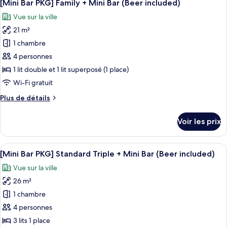
7
de
[Mini Bar PKG] Family + Mini Bar (Beer included)
toutes
+
chambre
Vue sur la ville
[Mini
les
Mini
Bar
21 m²
photos
Bar
PKG]
pour
(Beer
1 chambre
Standard
ce
included)
Twin
4 personnes
+
type
1 lit double et 1 lit superposé (1 place)
Mini
de
Wi-Fi gratuit
Bar
chambre :
(Beer
Plus
Plus de détails
[Mini
included)
de
Bar
détails
Voir les prix
PKG]
sur
le
Family
type
Afficher
Un présentoir de collations avec des chi
+
11
de
[Mini Bar PKG] Standard Triple + Mini Bar (Beer included)
toutes
Mini
chambre
Vue sur la ville
[Mini
les
Bar
Bar
26 m²
photos
(Beer
PKG]
pour
included)
1 chambre
Family
ce
+
4 personnes
Mini
type
3 lits 1 place
Bar