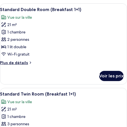
2_Standard
type
Afficher
Une table dressée avec divers aliments
Double
6
de
Standard Double Room (Breakfast 1+1)
toutes
chambre
Vue sur la ville
Complimentary
les
Breakfast
21 m²
photos
for
pour
1 chambre
2_Standard
ce
Double
2 personnes
type
1 lit double
de
Wi-Fi gratuit
chambre :
Plus
Plus de détails
Standard
de
Double
détails
Voir les prix
Room
sur
le
(Breakfast
type
Afficher
Une table dressée avec divers aliments
1+1)
8
de
Standard Twin Room (Breakfast 1+1)
toutes
chambre
Vue sur la ville
Standard
les
Double
21 m²
photos
Room
pour
1 chambre
(Breakfast
ce
1+1)
3 personnes