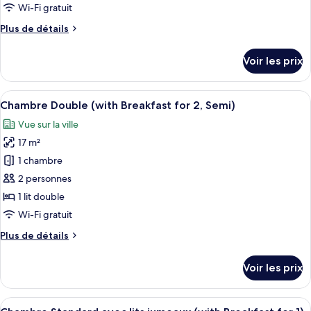
de
Wi-Fi gratuit
chambre :
Plus
Plus de détails
Chambre
de
Double
détails
Voir les prix
Deluxe,
sur
le
vue
type
Afficher
Une salle de bain moderne avec un lava
parc
6
de
Chambre Double (with Breakfast for 2, Semi)
toutes
chambre
Vue sur la ville
Chambre
les
Double
17 m²
photos
Deluxe,
pour
1 chambre
vue
ce
parc
2 personnes
type
1 lit double
de
Wi-Fi gratuit
chambre :
Plus
Plus de détails
Chambre
de
Double
détails
Voir les prix
(with
sur
le
Breakfast
type
Afficher
Une table dressée avec divers aliments
for
8
de