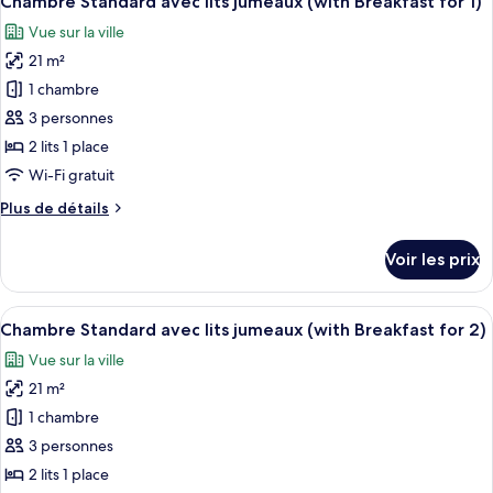
Chambre Standard avec lits jumeaux (with Breakfast for 1)
toutes
2,
chambre
Vue sur la ville
Chambre
les
Semi)
Double
21 m²
photos
(with
pour
1 chambre
Breakfast
ce
for
3 personnes
2,
type
2 lits 1 place
Semi)
de
Wi-Fi gratuit
chambre :
Plus
Plus de détails
Chambre
de
Standard
détails
Voir les prix
avec
sur
le
lits
type
Afficher
Une table dressée avec divers aliments
jumeaux
8
de
Chambre Standard avec lits jumeaux (with Breakfast for 2)
toutes
(with
chambre
Vue sur la ville
Chambre
les
Breakfast
Standard
21 m²
photos
for
avec
pour
1)
1 chambre
lits
ce
jumeaux
3 personnes
(with
type
2 lits 1 place
Breakfast