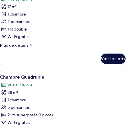
Chambre
les
Triple
17 m²
photos
Standard
pour
1 chambre
ce
2 personnes
type
1 lit double
de
Wi-Fi gratuit
chambre :
Plus
Plus de détails
Chambre
de
Double
détails
Voir les prix
(Semi)
sur
le
type
Afficher
Une chambre d’hôtel moderne équipée d’
10
de
Chambre Quadruple
toutes
chambre
Vue sur la ville
Chambre
les
Double
38 m²
photos
(Semi)
pour
1 chambre
ce
5 personnes
type
2 lits superposés (1 place)
de
Wi-Fi gratuit
chambre :