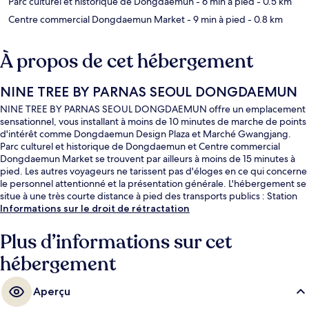
Parc culturel et historique de Dongdaemun
- 6 min à pied
- 0.5 km
Centre commercial Dongdaemun Market
- 9 min à pied
- 0.8 km
À propos de cet hébergement
NINE TREE BY PARNAS SEOUL DONGDAEMUN
NINE TREE BY PARNAS SEOUL DONGDAEMUN offre un emplacement
sensationnel, vous installant à moins de 10 minutes de marche de points
d'intérêt comme Dongdaemun Design Plaza et Marché Gwangjang.
Parc culturel et historique de Dongdaemun et Centre commercial
Dongdaemun Market se trouvent par ailleurs à moins de 15 minutes à
pied. Les autres voyageurs ne tarissent pas d'éloges en ce qui concerne
le personnel attentionné et la présentation générale. L'hébergement se
situe à une très courte distance à pied des transports publics : Station
Dongdaemun History and Culture Park se trouve à 5 min et Station
Informations sur le droit de rétractation
Euljiro 4-ga, à 5 min.
Plus d’informations sur cet
hébergement
Aperçu