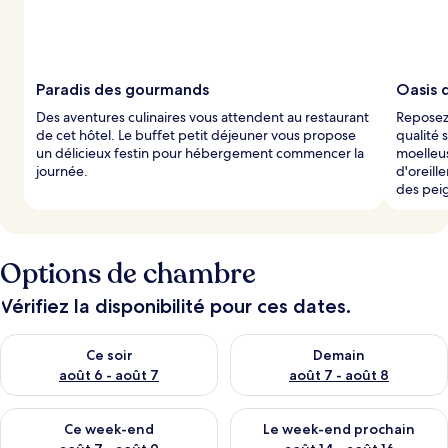
Paradis des gourmands
Oasis 
Des aventures culinaires vous attendent au restaurant
Reposez-
de cet hôtel. Le buffet petit déjeuner vous propose
qualité 
un délicieux festin pour hébergement commencer la
moelleus
journée.
d'oreill
des peig
Options de chambre
Vérifiez la disponibilité pour ces dates.
Vérifier la disponibilité pour ce soir août 6 - août 7
Vérifier la disponibilité pour 
Ce soir
Demain
août 6 - août 7
août 7 - août 8
Vérifier la disponibilité pour ce week-end août 7 - août 9
Vérifier la disponibilité pour 
Ce week-end
Le week-end prochain