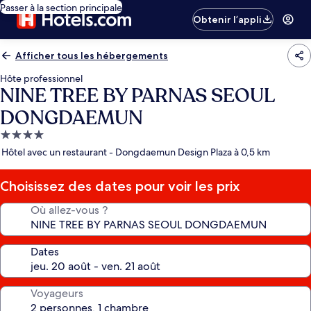
Passer à la section principale
Obtenir l’appli
Afficher tous les hébergements
Hôte professionnel
NINE TREE BY PARNAS SEOUL
DONGDAEMUN
Hébergement
4.0 étoiles
Hôtel avec un restaurant - Dongdaemun Design Plaza à 0,5 km
Choisissez des dates pour voir les prix
Où allez-vous ?
Dates
Voyageurs