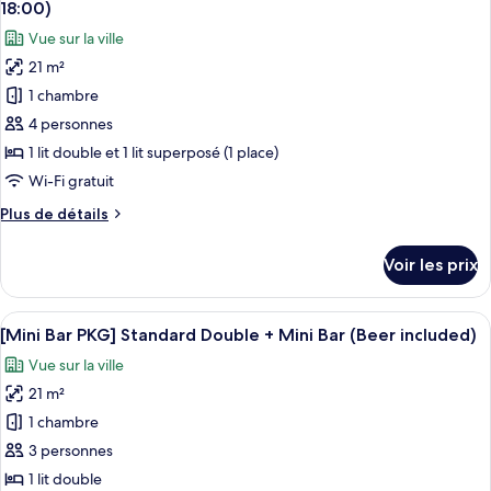
(Check-
chambre
18:00)
[30
les
in
Vue sur la ville
Hours
photos
12:00
Stay]
21 m²
pour
~
Standard
1 chambre
ce
Twin
Check-
Room
type
4 personnes
out
(Check-
de
18:00)
1 lit double et 1 lit superposé (1 place)
in
chambre :
12:00
Wi-Fi gratuit
[30
~
Plus
Plus de détails
Check-
Hours
de
out
Stay]
détails
18:00)
Voir les prix
sur
Family
le
Room
type
Afficher
Un présentoir de collations avec des chi
(Check-
6
de
[Mini Bar PKG] Standard Double + Mini Bar (Beer included)
toutes
in
chambre
Vue sur la ville
[30
les
12:00
Hours
21 m²
photos
~
Stay]
pour
1 chambre
Check-
Family
ce
Room
out
3 personnes
(Check-
type
18:00)
1 lit double
in