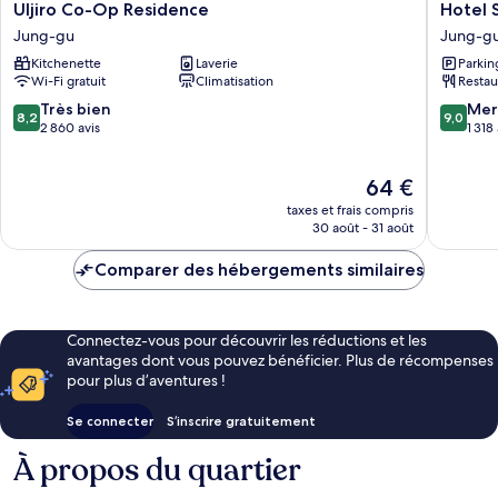
Uljiro
Hotel
Uljiro Co-Op Residence
Hotel 
Co-
Skypark
Jung-gu
Jung-g
Op
Kingsto
Kitchenette
Laverie
Parkin
Residence
Dongda
Wi-Fi gratuit
Climatisation
Restau
Jung-
Jung-
gu
gu
8.2
9.0
Très bien
Mer
8,2
9,0
sur
sur
2 860 avis
1 318
10,
10,
Très
Merveill
Le
64 €
bien,
1 318 avi
nouveau
2 860 avis
taxes et frais compris
prix
30 août - 31 août
est
de
Comparer des hébergements similaires
64 €
Connectez-vous pour découvrir les réductions et les
avantages dont vous pouvez bénéficier. Plus de récompenses
pour plus d’aventures !
Se connecter
S’inscrire gratuitement
À propos du quartier