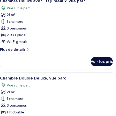
Chambre Deluxe avec lits jumeaux, vue parc
toutes
chambre
Vue sur le parc
[Free
les
Upgrade]
21 m²
photos
Standard
pour
1 chambre
to
ce
Family
3 personnes
type
2 lits 1 place
de
Wi-Fi gratuit
chambre :
Plus
Plus de détails
Chambre
de
Deluxe
détails
Voir les prix
avec
sur
le
lits
type
Afficher
Un lit bien fait, avec du linge de lit
jumeaux,
6
de
Chambre Double Deluxe, vue parc
toutes
vue
chambre
Vue sur le parc
Chambre
les
parc
Deluxe
21 m²
photos
avec
pour
1 chambre
lits
ce
jumeaux,
3 personnes
vue
type
1 lit double
parc