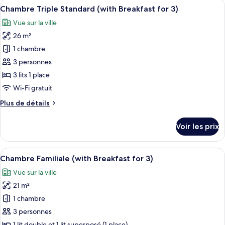
Afficher
Une table dressée avec divers aliments
parc
11
de
Chambre Triple Standard (with Breakfast for 3)
toutes
(with
chambre
Vue sur la ville
Chambre
les
Breakfast
Double
26 m²
photos
for
Deluxe,
pour
2)
1 chambre
vue
ce
parc
3 personnes
(with
type
3 lits 1 place
Breakfast
de
Wi-Fi gratuit
for
chambre :
2)
Plus
Plus de détails
Chambre
de
Triple
détails
Voir les prix
Standard
sur
le
(with
type
Afficher
Une table dressée avec divers aliments
Breakfast
7
de
Chambre Familiale (with Breakfast for 3)
toutes
for
chambre
Vue sur la ville
Chambre
les
3)
Triple
21 m²
photos
Standard
pour
1 chambre
(with
ce
Breakfast
3 personnes
for
type
1 lit double et 1 lit superposé (1 place)