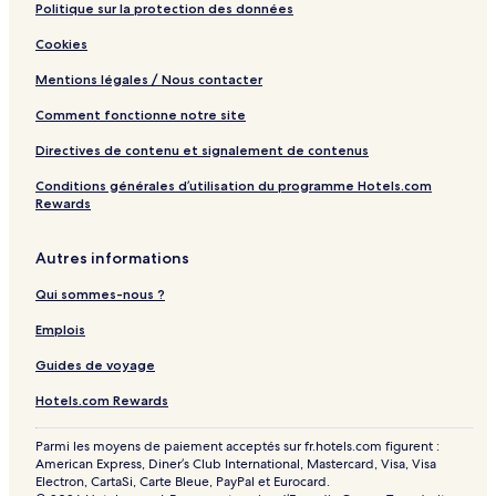
c
Politique sur la protection des données
t
Cookies
i
o
Mentions légales / Nous contacter
n
Comment fonctionne notre site
Directives de contenu et signalement de contenus
Conditions générales d’utilisation du programme Hotels.com
Rewards
Autres informations
Qui sommes-nous ?
Emplois
Guides de voyage
Hotels.com Rewards
Parmi les moyens de paiement acceptés sur fr.hotels.com figurent :
American Express, Diner’s Club International, Mastercard, Visa, Visa
Electron, CartaSi, Carte Bleue, PayPal et Eurocard.