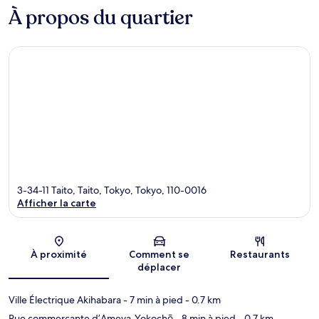
À propos du quartier
3-34-11 Taito, Taito, Tokyo, Tokyo, 110-0016
Afficher la carte
Carte
À proximité
Comment se
Restaurants
déplacer
Ville Électrique Akihabara
- 7 min à pied
- 0.7 km
Rue commerçante d’Ameya-Yokochō
- 8 min à pied
- 0.7 km