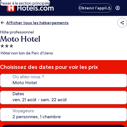
Passer à la section principale
Obtenir l’appli
Afficher tous les hébergements
Hôte professionnel
Moto Hotel
Hébergement
3.0 étoiles
Hôtel non loin de Parc d’Ueno
Choisissez des dates pour voir les prix
Où allez-vous ?
Dates
Voyageurs