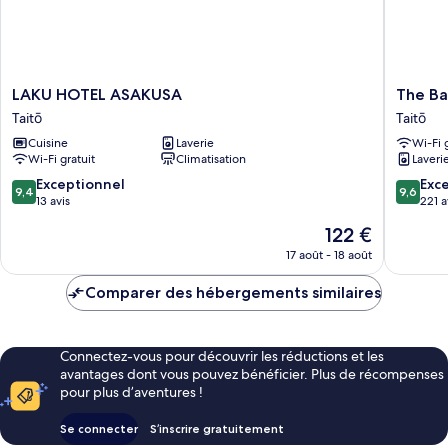
LAKU
The
LAKU HOTEL ASAKUSA
The Ba
HOTEL
Barn
Taitō
Taitō
ASAKUSA
Tokyo
Cuisine
Laverie
Wi-Fi 
Taitō
Taitō
Wi-Fi gratuit
Climatisation
Laveri
9.4
9.6
Exceptionnel
Exc
9,4
9,6
sur
sur
13 avis
221 a
10,
10,
Le
122 €
Exceptionnel,
Exceptio
nouveau
13 avis
221 avis
17 août - 18 août
prix
est
Comparer des hébergements similaires
de
122 €
Connectez-vous pour découvrir les réductions et les
avantages dont vous pouvez bénéficier. Plus de récompenses
pour plus d’aventures !
Se connecter
S’inscrire gratuitement