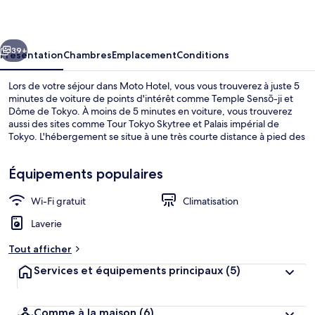
cédent
Suivant
39+
Présentation
Chambres
Emplacement
Conditions
Lors de votre séjour dans Moto Hotel, vous vous trouverez à juste 5
minutes de voiture de points d'intérêt comme Temple Sensō-ji et
Dôme de Tokyo. À moins de 5 minutes en voiture, vous trouverez
aussi des sites comme Tour Tokyo Skytree et Palais impérial de
Tokyo. L'hébergement se situe à une très courte distance à pied des
transports publics : Station de métro Shin-Okachimachi se trouve à
4 min et Station de métro Naka-Okachimachi, à 4 min.
Équipements populaires
Wi-Fi gratuit
Climatisation
Réfrigérateur, micro-ondes, plaque de 
Laverie
Tout afficher
Services et équipements principaux
(5)
Comme à la maison
(6)