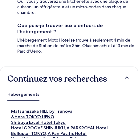
Oui, vous y trouverez une kitchenette avec une plaque de
cuisson, un réfrigérateur et un micro-ondes dans chaque
chambre.
Que puis-je trouver aux alentours de
l'hébergement ?
L'hébergement Moto Hotel se trouve à seulement 4 min de
marche de Station de métro Shin-Okachimachi et à 13 min de
Parc d’Ueno.
Continuez vos recherches
Hébergements
L
Matsumizaka HILL by Tranova
i
L
&Here TOKYO UENO
e
i
L
Shibuya Excel Hotel Tokyu
n
e
i
L
Hotel GROOVE SHINJUKU, A PARKROYAL Hotel
o
n
e
i
L
Bellustar TOKYO, A Pan Pacific Hotel