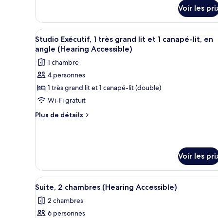
détails
très
Voir les pri
sur
grand
le
lit
type
Afficher
Une chambre d’hôtel comprenan
8
de
Studio Exécutif, 1 très grand lit et 1 canapé-lit, en
et
toutes
chambre
angle (Hearing Accessible)
1
Studio
les
canapé-
1 chambre
Exécutif,
photos
1
lit,
4 personnes
pour
très
en
1 très grand lit et 1 canapé-lit (double)
ce
grand
angle
lit
type
Wi-Fi gratuit
et
de
Plus
Plus de détails
1
chambre :
de
canapé-
détails
Studio
lit,
sur
en
Exécutif,
le
angle
1
Voir les pri
type
très
de
chambre
grand
Afficher
Une chambre d’hôtel comprenant
Studio
9
Suite, 2 chambres (Hearing Accessible)
lit
toutes
Exécutif,
et
2 chambres
1
les
très
1
6 personnes
photos