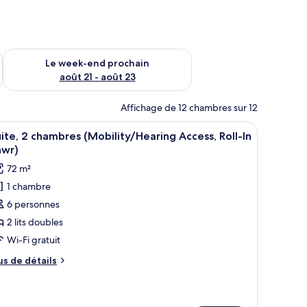
-end août 14 - août 16
Vérifier la disponibilité pour le week-end prochain août 21 - 
Le week-end prochain
août 21 - août 23
Affichage de 12 chambres sur 12
.
ureau, une chaise, une lampe et des tableaux encadrés au mur.
fficher
Une chambre d’hôtel comprenant un lit, un ca
8
ite, 2 chambres (Mobility/Hearing Access, Roll-In
outes
hwr)
s
72 m²
hotos
1 chambre
our
6 personnes
e
ype
2 lits doubles
e
Wi-Fi gratuit
hambre :
us
us de détails
ite,
e
tails
r
hambres