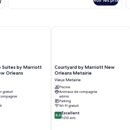
x
Voir les prix
in
sur
su
Sh
le
le
type
ty
de
d
chambre
c
Suite,
Su
eans), LA
ites by Marriott Metairie New Orleans
Courtyard by Marriott New Orleans M
2
1
chambres
c
Courtyard
Suites by Marriott
Courtyard by Marriott New
by
ew Orleans
Orleans Metairie
Marriott
Vieux Metairie
New
Orleans
Piscine
r gratuit
Animaux de compagnie
Metairie
 compagnie
admis
Vieux
Parking
Metairie
it
Wi-Fi gratuit
8.6
Excellent
8,6
sur
1 013 avis
10,
Excellent,