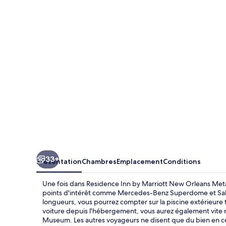
Inn
by
Marriott
New
Orleans
Metairie
33+
Présentation
Chambres
Emplacement
Conditions
Une fois dans Residence Inn by Marriott New Orleans Metai
points d'intérêt comme Mercedes-Benz Superdome et Sall
longueurs, vous pourrez compter sur la piscine extérieure 
voiture depuis l'hébergement, vous aurez également vite r
Museum. Les autres voyageurs ne disent que du bien en ce