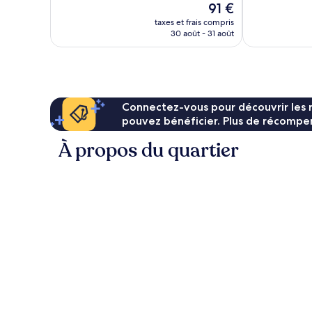
Le
91 €
bien,
2 084 avis
nouveau
1 003 avis
taxes et frais compris
prix
30 août - 31 août
est
de
91 €
Connectez-vous pour découvrir les 
pouvez bénéficier. Plus de récompen
À propos du quartier