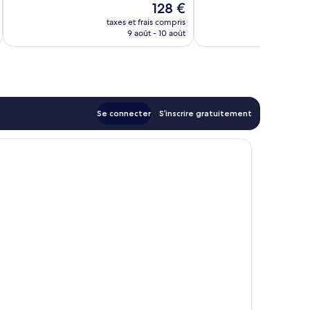
Le
128 €
917 avis
nouveau
taxes et frais compris
tax
prix
9 août - 10 août
est
de
128 €
Se connecter
S’inscrire gratuitement