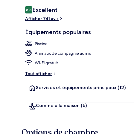
Avis
Excellent
8,8
8,8 sur 10
voyageurs
Afficher 741 avis
Équipement 
Équipements populaires
Piscine
Animaux de compagnie admis
Wi-Fi gratuit
Tout afficher
Services et équipements principaux
(12)
Comme à la maison
(6)
Options de chambre