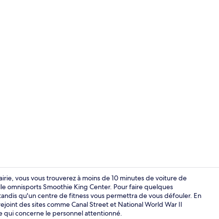
Salle de rem
rie, vous vous trouverez à moins de 10 minutes de voiture de
e omnisports Smoothie King Center. Pour faire quelques
tandis qu'un centre de fitness vous permettra de vous défouler. En
Petit déjeune
ejoint des sites comme Canal Street et National World War II
 qui concerne le personnel attentionné.