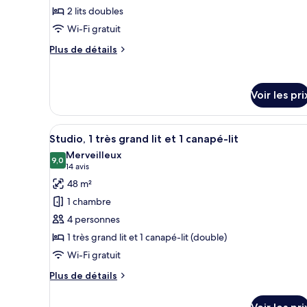
grand
canapé-
pour
2 lits doubles
lit
lit,
ce
et
Wi-Fi gratuit
en
1
type
Plus
Plus de détails
canapé-
angle
de
de
lit,
(Hearing
chambre :
détails
en
Accessible)
sur
angle
Suite,
Voir les pri
le
(Hearing
2
type
Accessible)
chambres
de
Afficher
Une chambre d’hôtel comprenan
chambre
8
(Hearing
Studio, 1 très grand lit et 1 canapé-lit
toutes
Suite,
Accessible)
Merveilleux
2
les
9,0
9,0 sur 10
(14 avis)
14 avis
chambres
photos
48 m²
(Hearing
pour
Accessible)
1 chambre
ce
4 personnes
type
1 très grand lit et 1 canapé-lit (double)
de
Wi-Fi gratuit
chambre :
Studio,
Plus
Plus de détails
1
de
détails
très