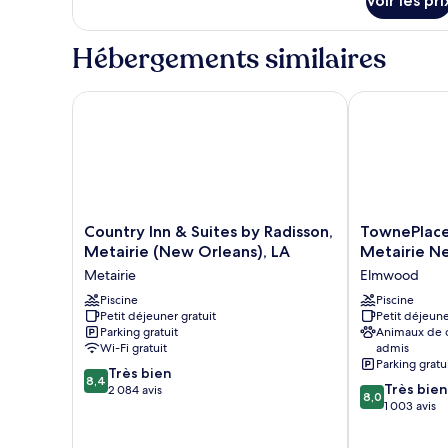
Voir les pri
sur
grand
le
lit
type
Hébergements similaires
de
et
chambre
1
Studio,
Country Inn & Suites by Radisson, Metairie (New Orl
TownePlace Su
canapé-
1
lit
très
grand
lit
et
1
canapé-
Country
TownePlace
Country Inn & Suites by Radisson,
TownePlace 
lit
Inn
Suites
Metairie (New Orleans), LA
Metairie N
&
by
Metairie
Elmwood
Suites
Marriott
by
Piscine
Metairie
Piscine
Petit déjeuner gratuit
Petit déjeune
Radisson,
New
Parking gratuit
Animaux de
Metairie
Orleans
Wi-Fi gratuit
admis
(New
Elmwood
Parking gratu
8.4
Orleans),
Très bien
8,4
8.0
Très bien
sur
LA
2 084 avis
8,0
sur
1 003 avis
10,
Metairie
10,
Très
Très
bien,