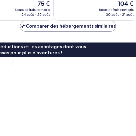
Le
Le
75 €
104 €
1 013 avis
nouveau
nouveau
taxes et frais compris
taxes et frais compris
prix
prix
24 août - 25 août
30 août - 31 août
est
est
de
de
Comparer des hébergements similaires
75 €
104 €
réductions et les avantages dont vous
ses pour plus d’aventures !