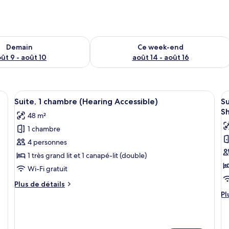
sponibilité pour demain août 9 - août 10
Vérifier la disponibilité pour ce week
Demain
Ce week-end
ût 9 - août 10
août 14 - août 16
t un lit, un bureau avec une chaise, une télévision, un canapé et une lampe
Afficher
Une chambre d’hôtel avec un lit, un b
A
8
Suite, 1 chambre (Hearing Accessible)
Su
toutes
t
S
48 m²
les
le
1 chambre
photos
p
pour
p
4 personnes
ce
c
1 très grand lit et 1 canapé-lit (double)
type
t
Wi-Fi gratuit
de
d
Plus
Plus de détails
chambre :
c
de
Pl
Pl
Suite,
Su
détails
d
sur
1
2
dé
le
su
chambre
c