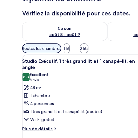
Vérifiez la disponibilité pour ces dates.
Vérifier la disponibilité pour ce soir août 8 - août 9
Vérifier la di
Ce soir
août 8 - août 9
ao
Filtres
Toutes les chambres
1 lit
2 lits
disponibles
Afficher
Une chambre d’hôtel comprenan
pour
7
Studio Exécutif, 1 très grand lit et 1 canapé-lit, en
toutes
les
angle
les
chambres
Excellent
8,8
photos
8,8 sur 10
(6 avis)
6 avis
pour
48 m²
ce
1 chambre
type
4 personnes
de
1 très grand lit et 1 canapé-lit (double)
chambre :
Wi-Fi gratuit
Studio
Exécutif,
Plus
Plus de détails
de
1