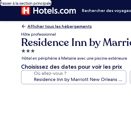
Passer à la section principale
Rechercher des voyage
Afficher tous les hébergements
Hôte professionnel
Residence Inn by Marri
Hébergement
3.0 étoiles
Hôtel en périphérie à Metairie avec une piscine extérieure
Choisissez des dates pour voir les prix
Où allez-vous ?
Galerie
photos
de
l’hébergement
Residence