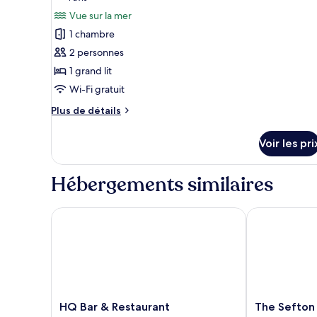
Double
photos
Vue sur la mer
pour
1 chambre
ce
2 personnes
type
1 grand lit
de
Wi-Fi gratuit
chambre :
Chambre
Plus
Plus de détails
Double
de
détails
Deluxe
Voir les pri
sur
le
type
Hébergements similaires
de
chambre
Chambre
HQ Bar & Restaurant
The Sefton
Double
Deluxe
HQ
The
HQ Bar & Restaurant
The Sefton