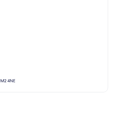
 IM2 4NE
te