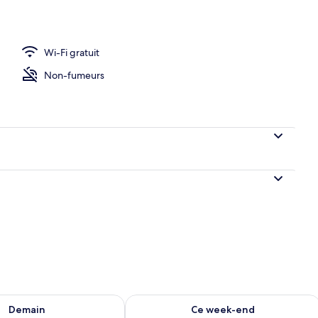
Wi-Fi gratuit
Non-fumeurs
sponibilité pour demain août 10 - août 11
Vérifier la disponibilité pour ce week
Demain
Ce week-end