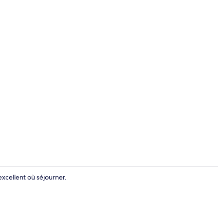
Chambre Doub
excellent où séjourner.
Intérieur