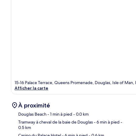
15-16 Palace Terrace, Queens Promenade, Douglas, Isle of Man,
Afficher la carte
À proximité
Douglas Beach
- 1 min à pied
- 0.0 km
Tramway à cheval de la baie de Douglas
- 6 min à pied
-
0.5 km
Car
Casino du Palace Hotel
- 6 min à pied
- 0.6 km