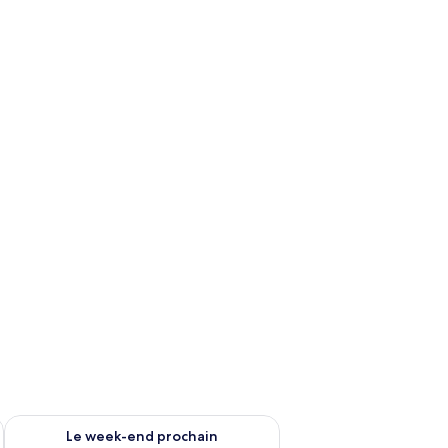
104 €.
-end août 14 - août 16
Vérifier la disponibilité pour le week-end prochain août 21 - 
Le week-end prochain