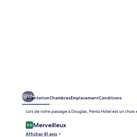
Hotel
17+
Présentation
Chambres
Emplacement
Conditions
Lors de votre passage à Douglas, Penta Hotel est un choix 
Avis
Merveilleux
9,0
9,0 sur 10
voyageurs
Afficher 81 avis