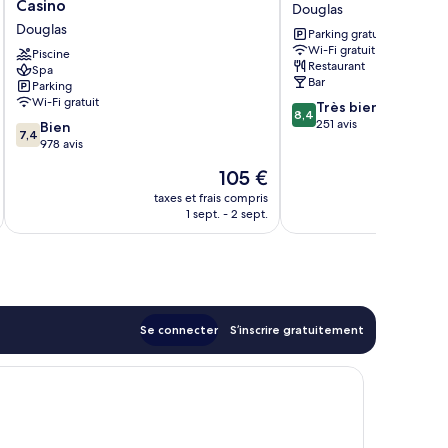
Western
House
Casino
Douglas
Palace
Douglas
Douglas
Parking gratuit
Hotel
Wi-Fi gratuit
&
Piscine
Restaurant
Spa
Casino
Bar
Parking
Douglas
Wi-Fi gratuit
8.4
Très bien
8,4
sur
251 avis
7.4
Bien
7,4
10,
sur
978 avis
Très
10,
Le
105 €
bien,
Bien,
nouveau
251 avis
978 avis
taxes et frais compris
tax
prix
1 sept. - 2 sept.
est
de
105 €
Se connecter
S’inscrire gratuitement