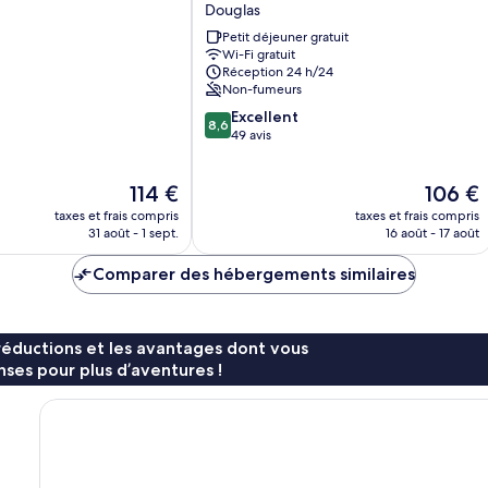
Boutique
Douglas
Douglas
Petit déjeuner gratuit
Wi-Fi gratuit
Réception 24 h/24
Non-fumeurs
8.6
Excellent
8,6
sur
49 avis
10,
Excellent,
Le
Le
114 €
106 €
49 avis
nouveau
nouveau
taxes et frais compris
taxes et frais compris
prix
prix
31 août - 1 sept.
16 août - 17 août
est
est
de
de
Comparer des hébergements similaires
114 €
106 €
réductions et les avantages dont vous
ses pour plus d’aventures !