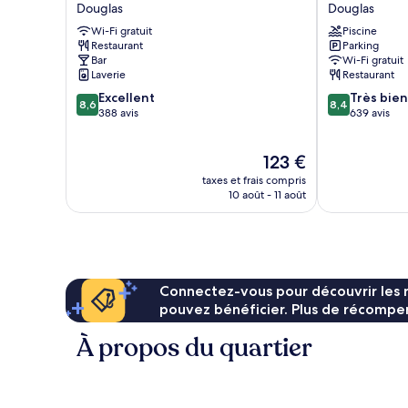
Bar
Sefton
Douglas
Douglas
&
Douglas
Wi-Fi gratuit
Piscine
Restaurant
Restaurant
Parking
Douglas
Bar
Wi-Fi gratuit
Laverie
Restaurant
8.6
8.4
Excellent
Très bien
8,6
8,4
sur
sur
388 avis
639 avis
10,
10,
Excellent,
Très
Le
123 €
388 avis
bien,
nouveau
639 avis
taxes et frais compris
prix
10 août - 11 août
est
de
123 €
Connectez-vous pour découvrir les 
pouvez bénéficier. Plus de récompen
À propos du quartier