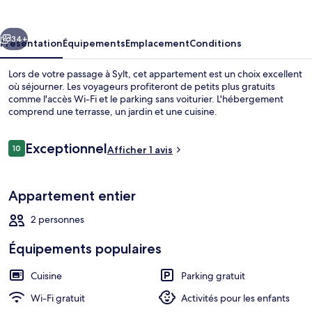
cédent
Suivant
34+
Présentation
Équipements
Emplacement
Conditions
Lors de votre passage à Sylt, cet appartement est un choix excellent
où séjourner. Les voyageurs profiteront de petits plus gratuits
comme l'accès Wi-Fi et le parking sans voiturier. L'hébergement
comprend une terrasse, un jardin et une cuisine.
Avis
Exceptionnel
10
Afficher 1 avis
10 sur 10
voyageurs
Plage à proximité
Appartement entier
2 personnes
Équipements populaires
Cuisine
Parking gratuit
Wi-Fi gratuit
Activités pour les enfants