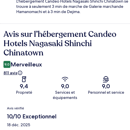
L'hébergement Candeo Hotels Nagasaki Shinchi Chinatown se
trouve à seulement 3 min de marche de Galerie marchande
Hamanomachi et à 3 min de Dejima.
Avis sur l’hébergement Candeo
Avis
Hotels Nagasaki Shinchi
Chinatown
Merveilleux
9,0
811 avis
9,4
9,0
9,0
Propreté
Services et
Personnel et service
équipements
Avis
Avis vérifié
10/10 Exceptionnel
18 déc. 2025