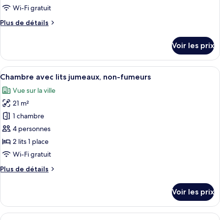
de
Wi-Fi gratuit
chambre :
Plus
Plus de détails
Chambre,
de
1
détails
Voir les prix
grand
sur
le
lit,
type
Afficher
Une chambre d’hôtel avec deux lits, u
non-
9
de
Chambre avec lits jumeaux, non-fumeurs
toutes
fumeurs
chambre
Vue sur la ville
Chambre,
les
1
21 m²
photos
grand
pour
1 chambre
lit,
ce
non-
4 personnes
fumeurs
type
2 lits 1 place
de
Wi-Fi gratuit
chambre :
Plus
Plus de détails
Chambre
de
avec
détails
Voir les prix
lits
sur
le
jumeaux,
type
Afficher
Une chambre d’hôtel avec deux lits, u
non-