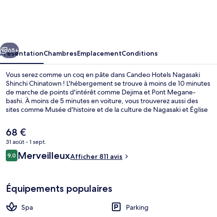
Hotels
Nagasaki
Shinchi
cédent
Suivant
Chinatown
65+
Présentation
Chambres
Emplacement
Conditions
Vous serez comme un coq en pâte dans Candeo Hotels Nagasaki
Shinchi Chinatown ! L'hébergement se trouve à moins de 10 minutes
de marche de points d'intérêt comme Dejima et Pont Megane-
bashi. À moins de 5 minutes en voiture, vous trouverez aussi des
sites comme Musée d'histoire et de la culture de Nagasaki et Église
d'Ōura. Les autres voyageurs sont séduits par le personnel
attentionné et la présentation générale.
Le
68 €
prix
31 août - 1 sept.
actuel
Avis
Merveilleux
Bain public
9,0
est
Afficher 811 avis
9,0 sur 10
voyageurs
de
68 €.
Équipements populaires
Spa
Parking