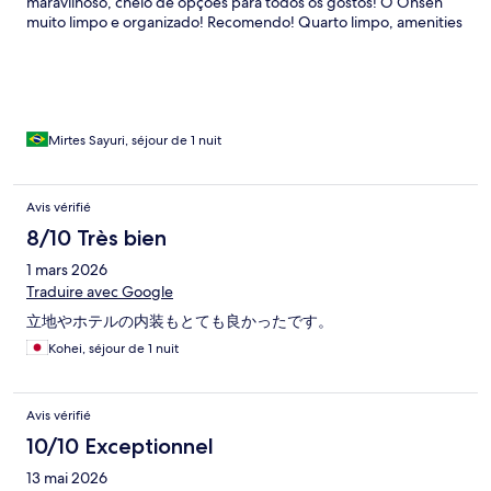
maravilhoso, cheio de opções para todos os gostos! O Onsen
muito limpo e organizado! Recomendo! Quarto limpo, amenities
e localização! Candeo Hotel é maravilhoso e tem um excelente
custo benefício!
Mirtes Sayuri, séjour de 1 nuit
Avis vérifié
8/10 Très bien
1 mars 2026
Traduire avec Google
立地やホテルの内装もとても良かったです。
Kohei, séjour de 1 nuit
Avis vérifié
10/10 Exceptionnel
13 mai 2026