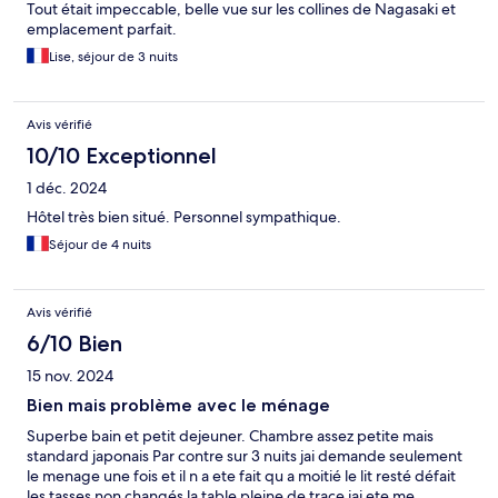
Tout était impeccable, belle vue sur les collines de Nagasaki et
emplacement parfait.
Lise, séjour de 3 nuits
Avis vérifié
10/10 Exceptionnel
1 déc. 2024
Hôtel très bien situé. Personnel sympathique.
Séjour de 4 nuits
Avis vérifié
6/10 Bien
15 nov. 2024
Bien mais problème avec le ménage
Superbe bain et petit dejeuner. Chambre assez petite mais
standard japonais Par contre sur 3 nuits jai demande seulement
le menage une fois et il n a ete fait qu a moitié le lit resté défait
les tasses non changés la table pleine de trace jai ete me