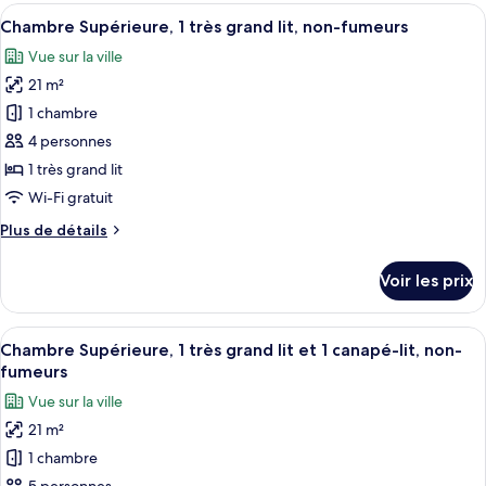
type
Afficher
Une chambre d’hôtel avec deux lits, u
lits,
6
de
Chambre Supérieure, 1 très grand lit, non-fumeurs
toutes
non-
chambre
Vue sur la ville
Chambre
les
fumeurs,
avec
21 m²
photos
en
lits
pour
1 chambre
angle
jumeaux,
ce
plusieurs
4 personnes
lits,
type
1 très grand lit
non-
de
Wi-Fi gratuit
fumeurs,
chambre :
en
Plus
Plus de détails
Chambre
angle
de
Supérieure,
détails
Voir les prix
1
sur
le
très
type
Afficher
Une chambre d’hôtel avec deux lits, u
grand
6
de
Chambre Supérieure, 1 très grand lit et 1 canapé-lit, non-
toutes
lit,
chambre
fumeurs
Chambre
les
non-
Vue sur la ville
Supérieure,
photos
fumeurs
1
21 m²
pour
très
1 chambre
ce
grand
lit,