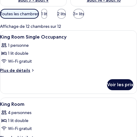
août 7 - août 9
août 14 - août 16
Filtres
Toutes les chambres
1 lit
2 lits
3+ lits
disponibles
pour
Affichage de 12 chambres sur 12
les
Afficher
Une chambre d’hôtel dotée d’un grand li
1
King Room Single Occupancy
chambres
toutes
1 personne
les
1 lit double
photos
pour
Wi-Fi gratuit
ce
Plus
Plus de détails
type
de
détails
de
Voir les prix
sur
chambre :
le
King
type
Afficher
Une chambre d’hôtel dotée d’un grand li
1
Room
de
King Room
toutes
chambre
Single
4 personnes
King
les
Occupancy
Room
1 lit double
photos
Single
pour
Wi-Fi gratuit
Occupancy
ce