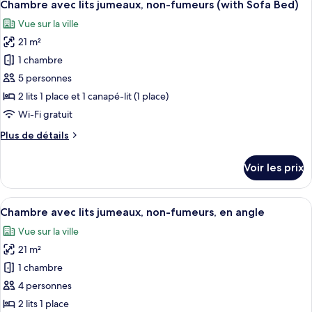
9
de
Chambre avec lits jumeaux, non-fumeurs (with Sofa Bed)
toutes
fumeurs
chambre
Vue sur la ville
Chambre
les
avec
21 m²
photos
lits
pour
1 chambre
jumeaux,
ce
non-
5 personnes
fumeurs
type
2 lits 1 place et 1 canapé-lit (1 place)
de
Wi-Fi gratuit
chambre :
Plus
Plus de détails
Chambre
de
avec
détails
Voir les prix
lits
sur
le
jumeaux,
type
Afficher
Une chambre d’hôtel avec deux lits, u
non-
7
de
Chambre avec lits jumeaux, non-fumeurs, en angle
toutes
fumeurs
chambre
Vue sur la ville
Chambre
les
(with
avec
21 m²
photos
Sofa
lits
pour
Bed)
1 chambre
jumeaux,
ce
non-
4 personnes
fumeurs
type
2 lits 1 place
(with