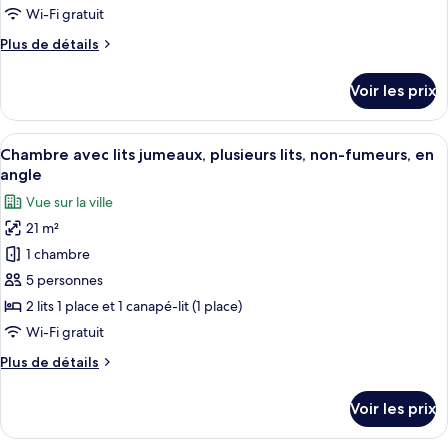
de
Wi-Fi gratuit
Sofa
chambre :
Bed)
Plus
Plus de détails
Chambre
de
avec
détails
Voir les prix
lits
sur
le
jumeaux,
type
Afficher
Une chambre d’hôtel avec deux lits, u
non-
7
de
Chambre avec lits jumeaux, plusieurs lits, non-fumeurs, en
toutes
fumeurs,
chambre
angle
Chambre
les
en
Vue sur la ville
avec
photos
angle
lits
21 m²
pour
jumeaux,
1 chambre
ce
non-
fumeurs,
type
5 personnes
en
de
2 lits 1 place et 1 canapé-lit (1 place)
angle
chambre :
Wi-Fi gratuit
Chambre
Plus
Plus de détails
avec
de
lits
détails
Voir les prix
sur
jumeaux,
le
plusieurs