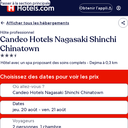
Passer à la section principale
Obtenir l’appli
Afficher tous les hébergements
Hôte professionnel
Candeo Hotels Nagasaki Shinchi
Chinatown
Hébergement
3.5 étoiles
Hôtel avec un spa proposant des soins complets - Dejima à 0,3 km
Choisissez des dates pour voir les prix
Où allez-vous ?
Dates
Voyageurs