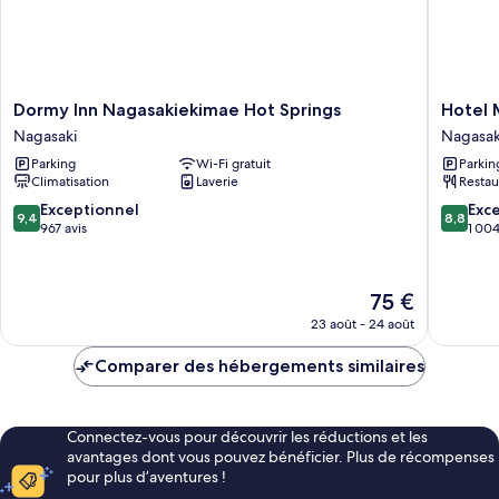
Smoking)
Dormy
Hotel
Dormy Inn Nagasakiekimae Hot Springs
Hotel 
Inn
Monter
Nagasaki
Nagasak
Nagasakiekimae
Nagasak
Parking
Wi-Fi gratuit
Parkin
Hot
Nagasak
Climatisation
Laverie
Restau
Springs
Nagasaki
9.4
8.8
Exceptionnel
Exce
9,4
8,8
sur
sur
967 avis
1 004
10,
10,
Exceptionnel,
Excellen
967 avis
1 004 av
Le
75 €
nouveau
23 août - 24 août
prix
est
Comparer des hébergements similaires
de
75 €
Connectez-vous pour découvrir les réductions et les
avantages dont vous pouvez bénéficier. Plus de récompenses
pour plus d’aventures !