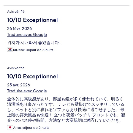
Avis vérifié
10/10 Exceptionnel
26 févr. 2026
Traduire avec Google
위치가 시내라서 좋았습니다.
KiDeok, séjour de 3 nuits
Avis vérifié
10/10 Exceptionnel
25 avr. 2026
Traduire avec Google
全体的に高級感があり、部屋も鏡が多く使われていて、明るく
清潔感あり良かったです。 テレビも壁掛けでスッキリしている
し、ベットと別に寝れるソファもあり快適に過ごせました。 最
上階の露天風呂も快適！ 立つと夜景バッチリ フロントでも、観
光へのバス停や時間、方法など大変親切に対応していただき、
良い旅行になりました。 朝食も美味しいし、清潔感あり大満足
Arisa, séjour de 2 nuits
でした。