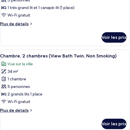
type
5 personnes
non-
de
1 très grand lit et 1 canapé-lit (1 place)
fumeurs
chambre :
Wi-Fi gratuit
Chambre
Plus
Plus de détails
Supérieure,
de
1
détails
Voir les prix
sur
très
le
grand
type
Afficher
Une chambre d’hôtel avec deux lits, u
lit
7
de
Chambre, 2 chambres (View Bath Twin, Non Smoking)
toutes
et
chambre
Vue sur la ville
Chambre
les
1
Supérieure,
34 m²
photos
canapé-
1
pour
1 chambre
lit,
très
ce
grand
non-
5 personnes
lit
type
fumeurs
2 grands lits 1 place
et
de
Wi-Fi gratuit
1
chambre :
canapé-
Plus
Plus de détails
Chambre,
lit,
de
non-
2
détails
fumeurs
Voir les prix
chambres
sur