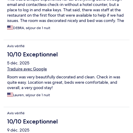
email and contactless check-in without a hotel counter, but a
place to log in and make keys. That said, there was staff at the
restaurant on the first floor that were available to help if we had
issues. The room was decorated nicely and bed was comfy. The
neighborhood is full of restaurants and very walkable. I think the
DEBRA, séjour de 1 nuit
best restaurant might be in the hotel itself. They had great
bartenders (fabulous espresso martinis and the smoked old
fashioneds looked incredible too) and the food looked delicious.
Avis vérifié
Looked like an upscale dining option. We were getting picked
up by friends so asked for a late checkout since we had
10/10 Exceptionnel
nowhere to put our bags. They easily accommodated us. Great
5 déc. 2025
option in the Highlands.
Traduire avec Google
Room was very beautifully decorated and clean. Check in was
quite easy. Location was great, beds were comfortable, and
overall, a very good stay!
Lauren, séjour de 1 nuit
Avis vérifié
10/10 Exceptionnel
9 déc. 2025