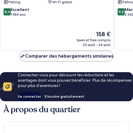
Parking
Wi-Fi gratuit
Parkin
Station,
8.6
9.2
Excellent
CO
Mer
8,6
9,2
sur
sur
1 989 avis
LoDo
2 342
10,
10,
Excellent,
Merveill
1 989 avis
2 342 av
Le
158 €
nouveau
taxes et frais compris
prix
23 août - 24 août
est
de
Comparer des hébergements similaires
158 €
Connectez-vous pour découvrir les réductions et les
avantages dont vous pouvez bénéficier. Plus de récompenses
pour plus d’aventures !
Se connecter
S’inscrire gratuitement
À propos du quartier