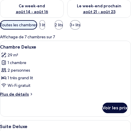
Vérifier la disponibilité pour ce week-end août 14 - août 16
Vérifier la disponibilité pour
Ce week-end
Le week-end prochain
août 14 - août 16
août 21 - août 23
Filtres
Toutes les chambres
1 lit
2 lits
3+ lits
disponibles
pour
Affichage de 7 chambres sur 7
les
Afficher
Une chambre d’hôtel avec un grand lit
5
Chambre Deluxe
chambres
toutes
29 m²
les
1 chambre
photos
pour
2 personnes
ce
1 très grand lit
type
Wi-Fi gratuit
de
Plus
Plus de détails
chambre :
de
Chambre
détails
Voir les prix
sur
Deluxe
le
type
Afficher
Une chambre moderne avec un grand lit,
5
de
Suite Deluxe
toutes
chambre