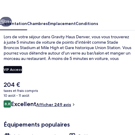
Denver
cédent
Suivant
39+
Présentation
Chambres
Emplacement
Conditions
Lors de votre séjour dans Gravity Haus Denver, vous vous trouverez
à juste 5 minutes de voiture de points d'intérêt comme Stade
Broncos Stadium at Mile High et Gare historique Union Station. Vous
pourrez vous détendre autour d'un verre au bar/salon et manger un
morceau au restaurant. À moins de 5 minutes en voiture, vous
trouverez aussi des sites comme Coors Field et Salle omnisports Ball
Arena.
VIP Access
Le
204 €
Bar (sur place)
prix
taxes et frais compris
actuel
10 août - 11 août
est
Avis
Excellent
8,8
Afficher 249 avis
de
8,8 sur 10
voyageurs
204 €.
Équipements populaires