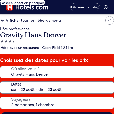
Passer à la section principale
Obtenir l’appli
Afficher tous les hébergements
Hôte professionnel
Gravity Haus Denver
Hébergement
3.5 étoiles
Hôtel avec un restaurant - Coors Field à 2,1 km
Choisissez des dates pour voir les prix
Où allez-vous ?
Dates
Voyageurs