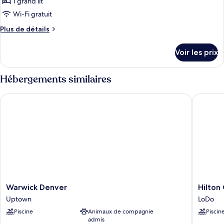
pour
1 grand lit
ce
Wi-Fi gratuit
type
Plus
Plus de détails
de
de
chambre :
détails
Voir les prix
sur
DELUXE
le
QUEEN
type
Hébergements similaires
de
chambre
Warwick Denver
Hilton G
DELUXE
QUEEN
Warwick
Hilton
Warwick Denver
Hilton
Denver
Garden
Uptown
LoDo
Uptown
Inn
Piscine
Animaux de compagnie
Piscin
Denver
admis
Union