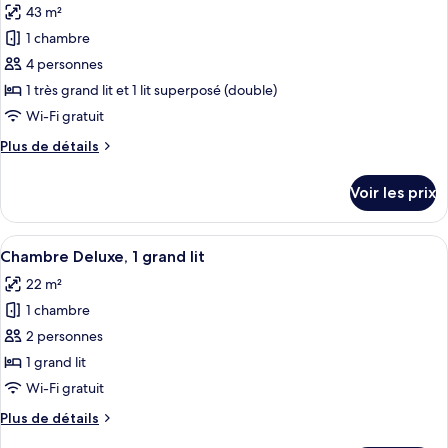
43 m²
Chambre
les
Deluxe
1 chambre
photos
pour
4 personnes
ce
1 très grand lit et 1 lit superposé (double)
type
Wi-Fi gratuit
de
Plus
Plus de détails
chambre :
de
Suite
détails
Voir les prix
sur
Deluxe
le
type
Afficher
Un lit bien fait, avec une tête de lit,
6
de
Chambre Deluxe, 1 grand lit
toutes
chambre
22 m²
Suite
les
Deluxe
1 chambre
photos
pour
2 personnes
ce
1 grand lit
type
Wi-Fi gratuit
de
Plus
Plus de détails
chambre :
de