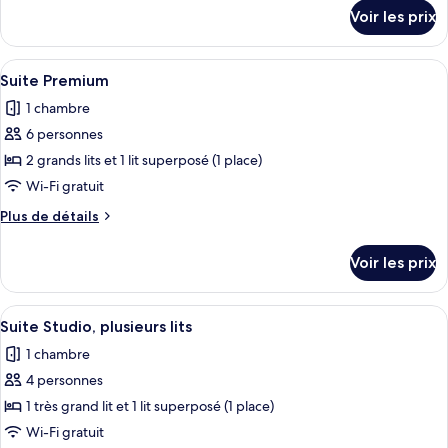
Chambre
détails
Voir les prix
sur
Deluxe,
le
1
type
Afficher
Une chambre d’hôtel avec un grand lit, 
grand
5
de
Suite Premium
toutes
lit
chambre
1 chambre
Chambre
les
Deluxe,
6 personnes
photos
1
pour
2 grands lits et 1 lit superposé (1 place)
grand
ce
lit
Wi-Fi gratuit
type
Plus
Plus de détails
de
de
chambre :
détails
Voir les prix
sur
Suite
le
Premium
type
Afficher
Une chambre d’hôtel avec un grand lit, 
5
de
Suite Studio, plusieurs lits
toutes
chambre
1 chambre
Suite
les
Premium
4 personnes
photos
pour
1 très grand lit et 1 lit superposé (1 place)
ce
Wi-Fi gratuit