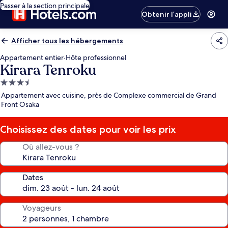
Passer à la section principale
Obtenir l’appli
Afficher tous les hébergements
Appartement entier
·
Hôte professionnel
Kirara Tenroku
Hébergement
3.5 étoiles
Appartement avec cuisine, près de Complexe commercial de Grand
Front Osaka
Choisissez des dates pour voir les prix
Où allez-vous ?
Dates
Voyageurs