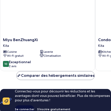
Miyu
Condom
Miyu BenZhuangXi
Condo
BenZhuangXi
House
Kita
Kita
Kita
Ten-
Cuisine
Laverie
Kitche
roku
Wi-Fi gratuit
Climatisation
Wi-Fi 
Kita
10.0
Exceptionnel
10
sur
2 avis
10,
Exceptionnel,
Comparer des hébergements similaires
2 avis
Connectez-vous pour découvrir les réductions et les
avantages dont vous pouvez bénéficier. Plus de récompenses
pour plus d’aventures !
Se connecter
S’inscrire gratuitement