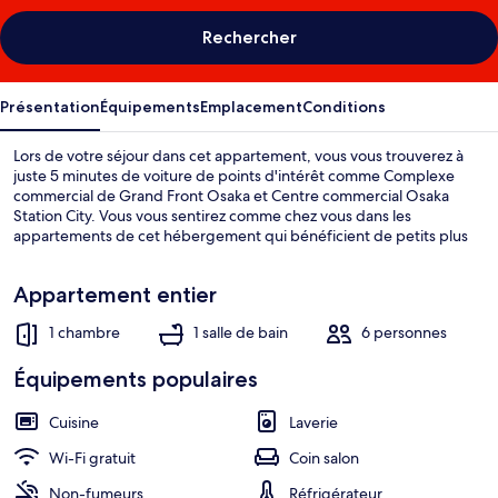
Rechercher
Présentation
Équipements
Emplacement
Conditions
Lors de votre séjour dans cet appartement, vous vous trouverez à
juste 5 minutes de voiture de points d'intérêt comme Complexe
commercial de Grand Front Osaka et Centre commercial Osaka
Station City. Vous vous sentirez comme chez vous dans les
appartements de cet hébergement qui bénéficient de petits plus
comme une cuisine, un canapé-lit, un balcon et une baignoire
relaxante profonde. L'hébergement se situe à une très courte
Appartement entier
distance à pied des transports publics : Station de métro
Nakazakicho se trouve à 7 min et Station Temma, à 12 min.
1 chambre
1 salle de bain
6 personnes
Équipements populaires
Cuisine
Laverie
Wi-Fi gratuit
Coin salon
Non-fumeurs
Réfrigérateur