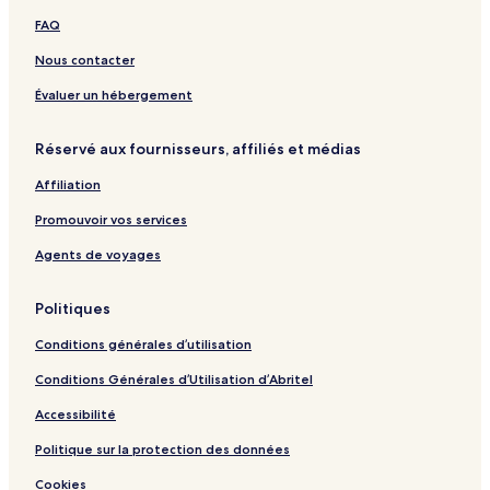
e
O
n
a
a
b
FAQ
l
s
n
U
c
y
a
i
m
h
I
Nous contacter
k
c
e
i
H
a
h
d
G
Évaluer un hébergement
i
a
m
E
Réservé aux fournisseurs, affiliés et médias
a
k
e
i
Affiliation
T
o
Promouvoir vos services
w
e
Agents de voyages
r
Politiques
Conditions générales d’utilisation
Conditions Générales d’Utilisation d’Abritel
Accessibilité
Politique sur la protection des données
Cookies