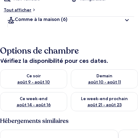
Tout afficher
Comme à la maison
(6)
Options de chambre
Vérifiez la disponibilité pour ces dates.
Vérifier la disponibilité pour ce soir août 9 - août 10
Vérifier la disponibilité pour 
Ce soir
Demain
août 9 - août 10
août 10 - août 11
Vérifier la disponibilité pour ce week-end août 14 - août 16
Vérifier la disponibilité pour
Ce week-end
Le week-end prochain
août 14 - août 16
août 21 - août 23
Hébergements similaires
Miyu BenZhuangXi
Condomi