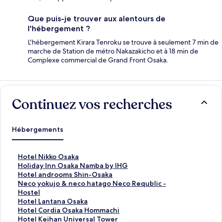
Que puis-je trouver aux alentours de
l'hébergement ?
L'hébergement Kirara Tenroku se trouve à seulement 7 min de
marche de Station de métro Nakazakicho et à 18 min de
Complexe commercial de Grand Front Osaka.
Continuez vos recherches
Hébergements
L
Hotel Nikko Osaka
i
L
Holiday Inn Osaka Namba by IHG
e
i
L
Hotel androoms Shin-Osaka
n
e
i
L
Neco yokujo & neco hatago Neco Requblic -
o
n
e
i
Hostel
u
o
n
e
L
Hotel Lantana Osaka
v
u
o
n
i
L
Hotel Cordia Osaka Hommachi
r
v
u
o
e
i
L
Hotel Keihan Universal Tower