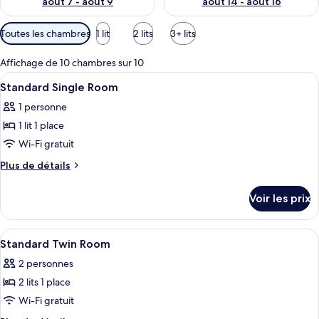
août 7 - août 9
août 14 - août 16
Filtres
Toutes les chambres
1 lit
2 lits
3+ lits
disponibles
pour
Affichage de 10 chambres sur 10
les
Afficher
Une chambre d’hôtel avec un lit, une a
10
Standard Single Room
chambres
toutes
1 personne
les
1 lit 1 place
photos
pour
Wi-Fi gratuit
ce
Plus
Plus de détails
type
de
détails
de
Voir les prix
sur
chambre :
le
Standard
type
Afficher
Une chambre d’hôtel équipée d’une télé
5
Single
de
Standard Twin Room
toutes
chambre
Room
2 personnes
Standard
les
Single
2 lits 1 place
photos
Room
pour
Wi-Fi gratuit
ce