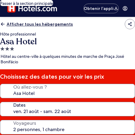
Passer à la section principale
Obtenir l’appli
Afficher tous les hébergements
Hôte professionnel
Asa Hotel
Hébergement
3.0 étoiles
Hôtel au centre-ville à quelques minutes de marche de Praça José
Bonifácio
Choisissez des dates pour voir les prix
Où allez-vous ?
Dates
Voyageurs