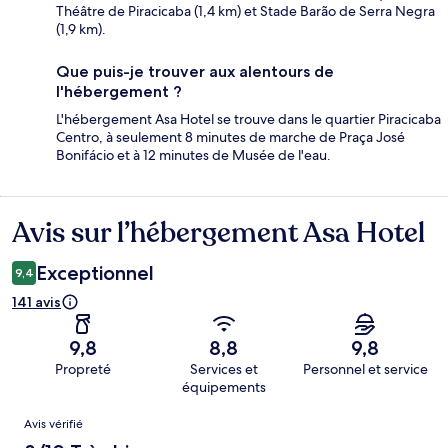
Théâtre de Piracicaba (1,4 km) et Stade Barão de Serra Negra
(1,9 km).
Que puis-je trouver aux alentours de
l'hébergement ?
L'hébergement Asa Hotel se trouve dans le quartier Piracicaba
Centro, à seulement 8 minutes de marche de Praça José
Bonifácio et à 12 minutes de Musée de l'eau.
Avis sur l’hébergement Asa Hotel
Avis
Exceptionnel
9,4
141 avis
9,8
8,8
9,8
Propreté
Services et
Personnel et service
équipements
Avis
Avis vérifié