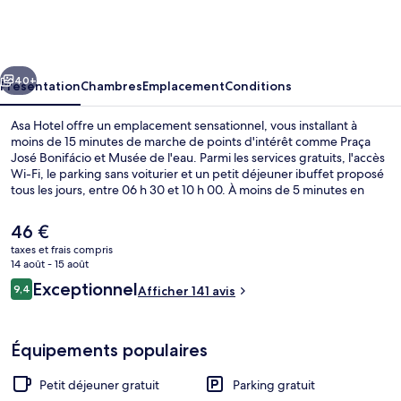
Hotel
cédent
Suivant
40+
Présentation
Chambres
Emplacement
Conditions
Asa Hotel offre un emplacement sensationnel, vous installant à
moins de 15 minutes de marche de points d'intérêt comme Praça
José Bonifácio et Musée de l'eau. Parmi les services gratuits, l'accès
Wi-Fi, le parking sans voiturier et un petit déjeuner ibuffet proposé
tous les jours, entre 06 h 30 et 10 h 00. À moins de 5 minutes en
voiture, vous trouverez aussi des sites comme Théâtre de Piracicaba
et Théâtre municipal Dr. Losso Netto.
Le
46 €
prix
taxes et frais compris
actuel
14 août - 15 août
Extérieur
est
Avis
Exceptionnel
9,4
Afficher 141 avis
de
9,4 sur 10
voyageurs
46 €.
Équipements populaires
Petit déjeuner gratuit
Parking gratuit