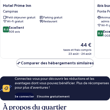
Hotel
ibis
Hotel Prime Inn
ibis b
Prime
budget
Campinas
Ponte P
Inn
Campin
Petit déjeuner gratuit
Parking gratuit
Anima
Campinas
Aquida
Wi-Fi gratuit
Restaurant
admis
Ponte
Wi-Fi 
Preta
8.6
Excellent
8,6
8.6
Exce
sur
505 avis
8,6
sur
1 003
10,
10,
Excellent,
Le
44 €
Excellen
505 avis
nouveau
1 003 av
taxes et frais compris
prix
23 août - 24 août
est
de
Comparer des hébergements similaires
44 €
Connectez-vous pour découvrir les réductions et les
avantages dont vous pouvez bénéficier. Plus de récompenses
pour plus d’aventures !
Se connecter
S’inscrire gratuitement
À propos du quartier