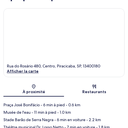
Rua do Rosário 480, Centro, Piracicaba, SP, 13400180
Afficher la carte
Carte
À proximité
Restaurants
Praça José Bonifácio
- 6 min à pied
- 0.6 km
Musée de l'eau
- 11 min à pied
- 1.0 km
Stade Barão de Serra Negra
- 6 min en voiture
- 2.2 km
Théâtre municipal Dr. Losso Netto
- 7 min en voiture
- 1.8 km