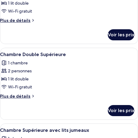
pour
1 lit double
lits
ce
jumeaux
Wi-Fi gratuit
type
Plus
Plus de détails
de
de
chambre :
détails
Voir les prix
sur
Chambre
le
Double
type
Afficher
Chambre Double Supérieure | Bureau, e
Standard
1
de
Chambre Double Supérieure
toutes
chambre
1 chambre
Chambre
les
Double
2 personnes
photos
Standard
pour
1 lit double
ce
Wi-Fi gratuit
type
Plus
Plus de détails
de
de
chambre :
détails
Voir les prix
sur
Chambre
le
Double
type
Afficher
Chambre Supérieure avec lits jumeaux 
Supérieure
1
de
Chambre Supérieure avec lits jumeaux
toutes
chambre