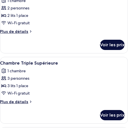
1 chambre
Chambre
les
Double
2 personnes
photos
Supérieure
pour
2 lits 1 place
ce
Wi-Fi gratuit
type
Plus
Plus de détails
de
de
chambre :
détails
Voir les prix
sur
Chambre
le
Supérieure
type
Afficher
Chambre Triple Supérieure | Bureau, e
avec
1
de
Chambre Triple Supérieure
toutes
chambre
lits
1 chambre
Chambre
les
jumeaux
Supérieure
3 personnes
photos
avec
pour
3 lits 1 place
lits
ce
jumeaux
Wi-Fi gratuit
type
Plus
Plus de détails
de
de
chambre :
détails
Voir les prix
sur
Chambre
le
Triple
type