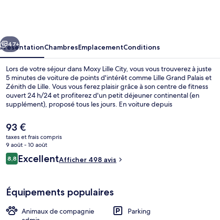
Lille
City
cédent
Suivant
47+
Présentation
Chambres
Emplacement
Conditions
Lors de votre séjour dans Moxy Lille City, vous vous trouverez à juste
5 minutes de voiture de points d'intérêt comme Lille Grand Palais et
Zénith de Lille. Vous vous ferez plaisir grâce à son centre de fitness
ouvert 24 h/24 et profiterez d'un petit déjeuner continental (en
supplément), proposé tous les jours. En voiture depuis
l'hébergement, vous aurez également vite rejoint des sites comme
Citadelle de Lille et Grand'Place de Lille. Les autres voyageurs
Le
93 €
adorent le personnel attentionné. Les transports publics se situent à
prix
taxes et frais compris
une courte distance à pied : Station de métro République - Beaux-
actuel
9 août - 10 août
Arts est à 8 min et Station de métro Gambetta, à 11 min.
Extérieur
est
Avis
Excellent
8,8
Afficher 498 avis
de
8,8 sur 10
voyageurs
93 €.
Équipements populaires
Animaux de compagnie
Parking