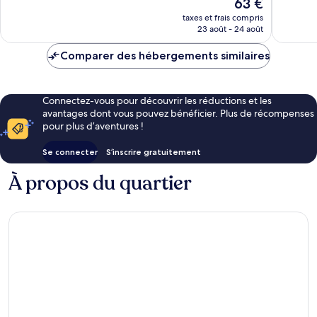
Le
63 €
1 001 avi
nouveau
taxes et frais compris
prix
23 août - 24 août
est
de
Comparer des hébergements similaires
63 €
Connectez-vous pour découvrir les réductions et les
avantages dont vous pouvez bénéficier. Plus de récompenses
pour plus d’aventures !
Se connecter
S’inscrire gratuitement
À propos du quartier