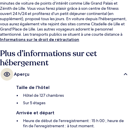
minutes de voiture de points d'intérêt comme Lille Grand Palais et
Zénith de Lille. Vous vous ferez plaisir grâce à son centre de fitness
ouvert 24 h/24 et profiterez d'un petit déjeuner continental (en
supplément), proposé tous les jours. En voiture depuis l'hébergement,
vous aurez également vite rejoint des sites comme Citadelle de Lille et
Grand'Place de Lille. Les autres voyageurs adorent le personnel
attentionné. Les transports publics se situent à une courte distance à
pied : Station de métro République - Beaux-Arts est à 8 min et Station
Informations sur le droit de rétractation
de métro Gambetta, à 11 min.
Plus d’informations sur cet
hébergement
Aperçu
Taille de l'hôtel
Hôtel de 127 chambres
Sur 5 étages
Arrivée et départ
Heure de début de l'enregistrement : 15 h 00 ; heure de
fin de l'enregistrement : à tout moment.