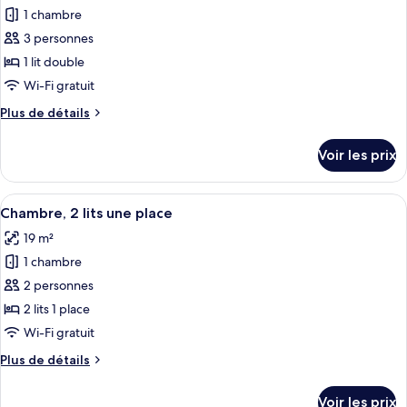
1
1 chambre
photos
grand
pour
3 personnes
lit
ce
1 lit double
type
Wi-Fi gratuit
de
Plus
Plus de détails
chambre :
de
Suite
détails
Voir les prix
sur
Familiale,
le
1
type
Afficher
Une chambre à coucher moderne avec u
lit
8
de
Chambre, 2 lits une place
toutes
double
chambre
19 m²
Suite
les
Familiale,
1 chambre
photos
1
pour
2 personnes
lit
ce
double
2 lits 1 place
type
Wi-Fi gratuit
de
Plus
Plus de détails
chambre :
de
Chambre,
détails
Voir les prix