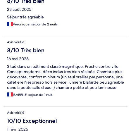
8/10 Très bien
23 août 2025
Séjour très agréable
Véronique, séjour de 2 nuits
Avis vérifié
8/10 Très bien
16 mai 2026
Situé dans un bâtiment classé magnifique. Proche centre ville.
Concept moderne, déco indus tres bien réalisée. Chambre plus
décevante, confort minimum (un seul oreiller par personne, une
cafetière Nespresso hors service, lumière blafarde peu agréable
dans la petite salle d eau. ) chambre petite et peu lumineuse
sans charme. Petit déjeuner complet mais peu d espace pour se
ISABELLE, séjour de 1 nuit
servir et apprécier. Expérience mitigée vu le prix payé.
Avis vérifié
10/10 Exceptionnel
1 févr. 2026