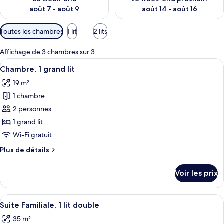
août 7 - août 9
août 14 - août 16
Filtres
Toutes les chambres
1 lit
2 lits
disponibles
pour
Affichage de 3 chambres sur 3
les
Afficher
Une chambre d’hôtel moderne avec un g
12
Chambre, 1 grand lit
chambres
toutes
19 m²
les
1 chambre
photos
pour
2 personnes
ce
1 grand lit
type
Wi-Fi gratuit
de
Plus
Plus de détails
chambre :
de
Chambre,
détails
Voir les prix
sur
1
le
grand
type
Afficher
Une chambre moderne avec un grand lit
lit
4
de
Suite Familiale, 1 lit double
toutes
chambre
35 m²
Chambre,
les