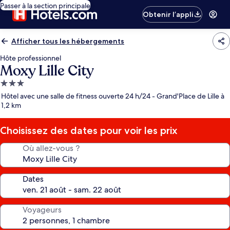
Passer à la section principale
Obtenir l’appli
Afficher tous les hébergements
Hôte professionnel
Moxy Lille City
Hébergement
3.0 étoiles
Hôtel avec une salle de fitness ouverte 24 h/24 - Grand'Place de Lille à
1,2 km
Choisissez des dates pour voir les prix
Où allez-vous ?
Dates
Voyageurs