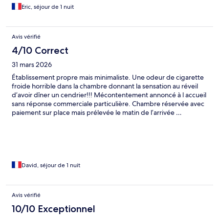
Eric, séjour de 1 nuit
Avis vérifié
4/10 Correct
31 mars 2026
Établissement propre mais minimaliste. Une odeur de cigarette
froide horrible dans la chambre donnant la sensation au réveil
d’avoir dîner un cendrier!!! Mécontentement annoncé à l accueil
sans réponse commerciale particulière. Chambre réservée avec
paiement sur place mais prélevée le matin de l’arrivée …
apparement c’est normal pour eux, même si la CB enregistrée a
la réservation n’est pas la bonne. Bref, cher pour l’intérieur
malgré ce bâtiment magnifique
David, séjour de 1 nuit
Avis vérifié
10/10 Exceptionnel