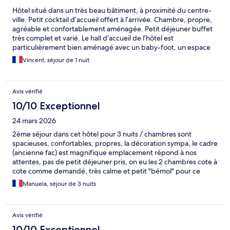
Hôtel situé dans un très beau bâtiment, à proximité du centre-
ville. Petit cocktail d’accueil offert à l’arrivée. Chambre, propre,
agréable et confortablement aménagée. Petit déjeuner buffet
très complet et varié. Le hall d’accueil de l’hôtel est
particulièrement bien aménagé avec un baby-foot, un espace
bar et différents
Vincent, séjour de 1 nuit
Avis vérifié
10/10 Exceptionnel
24 mars 2026
2ème séjour dans cet hôtel pour 3 nuits / chambres sont
spacieuses, confortables, propres, la décoration sympa, le cadre
(ancienne fac) est magnifique emplacement répond à nos
attentes, pas de petit déjeuner pris, on eu les 2 chambres cote à
cote comme demandé, très calme et petit "bémol" pour ce
séjour le réveil le dimanche matin par l'alerte incendie
Manuela, séjour de 3 nuits
Avis vérifié
10/10 Exceptionnel