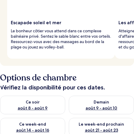
Escapade soleil et mer
Les aff
Le bonheur côtier vous attend dans ce complexe
Atteigne
balnéaire privé. Sentez le sable blanc entre vos orteils.
d'affair
Ressourcez-vous avec des massages au bord de la
ressour
plage ou jouez au volley-ball.
et du go
Options de chambre
Vérifiez la disponibilité pour ces dates.
Vérifier la disponibilité pour ce soir août 8 - août 9
Vérifier la disponibilité pour 
Ce soir
Demain
août 8 - août 9
août 9 - août 10
Vérifier la disponibilité pour ce week-end août 14 - août 16
Vérifier la disponibilité pour
Ce week-end
Le week-end prochain
août 14 - août 16
août 21 - août 23