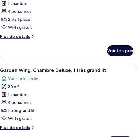
pour
1 chambre
vue
1
ce
très
mer
4 personnes
grand
type
2 lits 1 place
lit,
de
Wi-Fi gratuit
vue
chambre :
mer
Plus
Plus de détails
Garden
de
Wing,
détails
Voir les prix
Chambre,
sur
le
2
type
Afficher
Une chambre d’hôtel avec un grand lit
lits
10
de
Garden Wing, Chambre Deluxe, 1 très grand lit
toutes
une
chambre
Vue sur le jardin
Garden
les
place,
Wing,
36 m²
photos
vue
Chambre,
pour
mer
1 chambre
2
ce
lits
4 personnes
une
type
1 très grand lit
place,
de
Wi-Fi gratuit
vue
chambre :
mer
Plus
Plus de détails
Garden
de