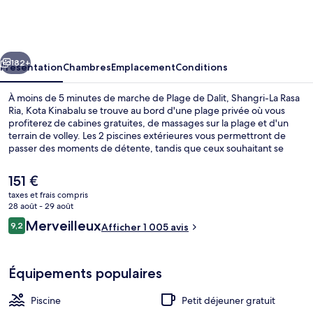
La
Rasa
Ria,
cédent
Suivant
Kota
182+
Présentation
Chambres
Emplacement
Conditions
Kinabalu
À moins de 5 minutes de marche de Plage de Dalit, Shangri-La Rasa
Ria, Kota Kinabalu se trouve au bord d'une plage privée où vous
profiterez de cabines gratuites, de massages sur la plage et d'un
terrain de volley. Les 2 piscines extérieures vous permettront de
passer des moments de détente, tandis que ceux souhaitant se
faire chouchouter pourront profiter des dépresso-massages, des
enveloppements corporels et des soins du visage. L'établissement
Le
151 €
Kozan Teppanyaki, l'un des 5 restaurants, sert des spécialités
prix
taxes et frais compris
Cuisine japonaise et est ouvert pour le déjeuner et le dîner. Ce
actuel
28 août - 29 août
complexe touristique de luxe abrite en outre 2 bars/lounges, un
Coffres-forts dans les chambres, bure
est
Avis
terrain de golf et une navette vers et depuis l'aéroport. Les autres
Merveilleux
9,2
Afficher 1 005 avis
de
9,2 sur 10
voyageurs ne disent que du bien en ce qui concerne le personnel
voyageurs
151 €.
attentionné.
Équipements populaires
Piscine
Petit déjeuner gratuit