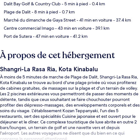
Dalit Bay Golf & Country Club
- 5 min à pied
- 0.4 km
Plage de Dalit
- 8 min à pied
- 0.7 km
Marché du dimanche de Gaya Street
- 41 min en voiture
- 37.4 km
Centre commercial Imago
- 43 min en voiture
- 39.1 km
Port de Sutera
- 47 min en voiture
- 41.2 km
À propos de cet hébergement
Shangri-La Rasa Ria, Kota Kinabalu
À moins de 5 minutes de marche de Plage de Dalit, Shangri-La Rasa Ria,
Kota Kinabalu se trouve au bord d'une plage privée où vous profiterez
de cabines gratuites, de massages sur la plage et d'un terrain de volley.
Les 2 piscines extérieures vous permettront de passer des moments de
détente, tandis que ceux souhaitant se faire chouchouter pourront
profiter des dépresso-massages, des enveloppements corporels et des
soins du visage. L'établissement Kozan Teppanyaki, l'un des 5
restaurants, sert des spécialités Cuisine japonaise et est ouvert pour le
déjeuner et le dîner. Ce complexe touristique de luxe abrite en outre 2
bars/lounges, un terrain de golf et une navette vers et depuis
l'aéroport. Les autres voyageurs ne disent que du bien en ce qui
concerne le personnel attentionné.