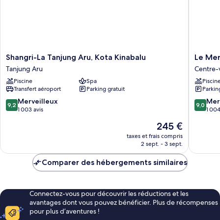
Shangri-
Le
Shangri-La Tanjung Aru, Kota Kinabalu
Le Mer
La
Meridie
Tanjung Aru
Centre-v
Tanjung
Kota
Piscine
Spa
Piscin
Aru,
Kinabal
Transfert aéroport
Parking gratuit
Parkin
Kota
Centre-
Kinabalu
ville
9.2
9.0
Merveilleux
Mer
9,2
9,0
Tanjung
de
sur
sur
1 003 avis
1 004
Aru
Kota
10,
10,
Le
245 €
Kinabal
Merveilleux,
Merveill
nouveau
1 003 avis
1 004 av
taxes et frais compris
prix
2 sept. - 3 sept.
est
de
Comparer des hébergements similaires
245 €
Connectez-vous pour découvrir les réductions et les
avantages dont vous pouvez bénéficier. Plus de récompenses
pour plus d’aventures !