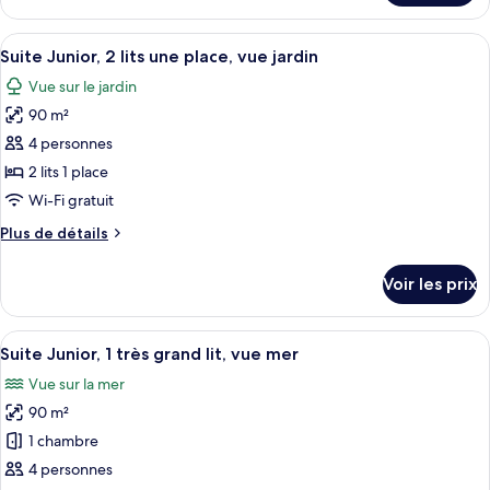
le
1
type
Afficher
Une personne se détend dans une baigno
très
14
de
Suite Junior, 2 lits une place, vue jardin
toutes
grand
chambre
Vue sur le jardin
Suite
les
lit,
Junior,
90 m²
photos
vue
1
pour
4 personnes
jardin
très
ce
grand
2 lits 1 place
lit,
type
Wi-Fi gratuit
vue
de
jardin
Plus
Plus de détails
chambre :
de
Suite
détails
Voir les prix
sur
Junior,
le
2
type
Afficher
Une personne se détend dans une baigno
lits
8
de
Suite Junior, 1 très grand lit, vue mer
toutes
une
chambre
Vue sur la mer
Suite
les
place,
Junior,
90 m²
photos
vue
2
pour
1 chambre
jardin
lits
ce
une
4 personnes
place,