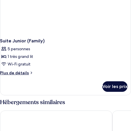
Suite Junior (Family)
5 personnes
1 très grand lit
Wi-Fi gratuit
Plus
Plus de détails
de
détails
Voir les prix
sur
le
type
Hébergements similaires
de
chambre
Shangri-La Tanjung Aru, Kota Kinabalu
Le Merid
Suite
Junior
(Family)