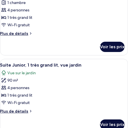
pour
1 chambre
Deluxe,
ce
2
4 personnes
lits
type
1 très grand lit
une
de
Wi-Fi gratuit
place
chambre :
Plus
Plus de détails
Family
de
Balcony
détails
Voir les prix
Room
sur
le
type
Afficher
Une personne se détend dans une baigno
13
de
Suite Junior, 1 très grand lit, vue jardin
toutes
chambre
Vue sur le jardin
Family
les
Balcony
90 m²
photos
Room
pour
4 personnes
ce
1 très grand lit
type
Wi-Fi gratuit
de
Plus
Plus de détails
chambre :
de
Suite
détails
Voir les prix
sur
Junior,