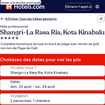
Passer à la section principale
Obtenir l’appli
Afficher tous les hébergements
Hôte professionnel
Shangri-La Rasa Ria, Kota Kinabalu
Hébergement
5.0 étoiles
Complexe touristique de luxe en bord de plage avec terrain de golf,
non loin de Plage de Dalit
Choisissez des dates pour voir les prix
Où allez-vous ?
Dates
Voyageurs