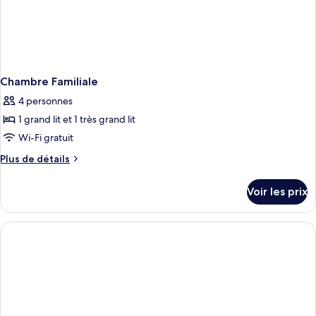
Chambre Familiale
4 personnes
1 grand lit et 1 très grand lit
Wi-Fi gratuit
Plus
Plus de détails
de
détails
Voir les prix
sur
le
type
de
chambre
Chambre
Familiale