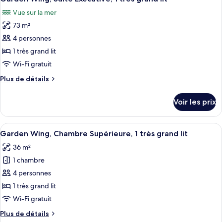
toutes
une
chambre
Vue sur la mer
Suite
les
place,
Junior,
73 m²
photos
vue
2
pour
4 personnes
mer
lits
ce
une
1 très grand lit
place,
type
Wi-Fi gratuit
vue
de
mer
Plus
Plus de détails
chambre :
de
Garden
détails
Voir les prix
sur
Wing,
le
Suite
type
Afficher
Une chambre d’hôtel avec un grand lit
Exécutive,
5
de
Garden Wing, Chambre Supérieure, 1 très grand lit
toutes
1
chambre
36 m²
Garden
les
très
Wing,
1 chambre
photos
grand
Suite
pour
4 personnes
lit
Exécutive,
ce
1
1 très grand lit
très
type
Wi-Fi gratuit
grand
de
lit
Plus
Plus de détails
chambre :
de