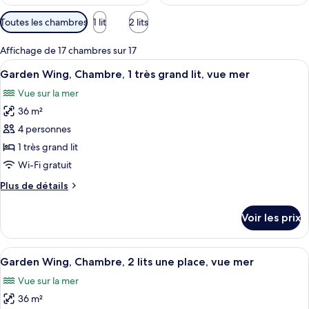
Filtres
Toutes les chambres
1 lit
2 lits
disponibles
pour
Affichage de 17 chambres sur 17
les
Afficher
Garden Wing, Chambre, 1 très grand li
6
Garden Wing, Chambre, 1 très grand lit, vue mer
chambres
toutes
Vue sur la mer
les
36 m²
photos
pour
4 personnes
ce
1 très grand lit
type
Wi-Fi gratuit
de
Plus
Plus de détails
chambre :
de
Garden
détails
Voir les prix
sur
Wing,
le
Chambre,
type
Afficher
Une chambre d’hôtel avec deux lits, u
1
10
de
Garden Wing, Chambre, 2 lits une place, vue mer
toutes
très
chambre
Vue sur la mer
Garden
les
grand
Wing,
36 m²
photos
lit,
Chambre,