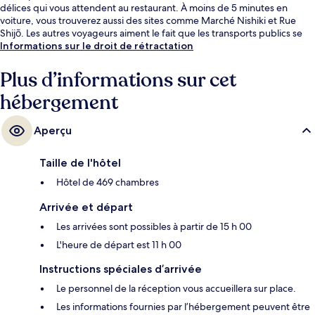
délices qui vous attendent au restaurant. À moins de 5 minutes en
voiture, vous trouverez aussi des sites comme Marché Nishiki et Rue
Shijō. Les autres voyageurs aiment le fait que les transports publics se
trouvent à une courte distance de marche : Station de métro Gojō est à
Informations sur le droit de rétractation
11 minutes à pied et Station de métro Kujō, à 14 minutes.
Plus d’informations sur cet
hébergement
Aperçu
Taille de l'hôtel
Hôtel de 469 chambres
Arrivée et départ
Les arrivées sont possibles à partir de 15 h 00
L'heure de départ est 11 h 00
Instructions spéciales d’arrivée
Le personnel de la réception vous accueillera sur place.
Les informations fournies par l’hébergement peuvent être