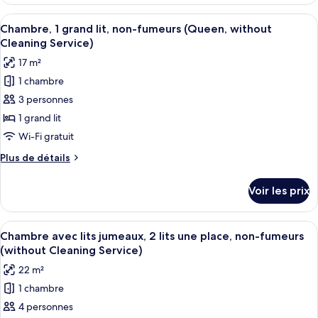
le
(Room
type
Afficher
Une chambre d’hôtel avec un grand lit
Selected
7
de
Chambre, 1 grand lit, non-fumeurs (Queen, without
toutes
chambre
at
Cleaning Service)
Chambre
les
Check-
17 m²
(Room
photos
In
Selected
1 chambre
pour
by
at
3 personnes
ce
Check-
hotel)
In
type
1 grand lit
by
de
Wi-Fi gratuit
hotel)
chambre :
Plus
Plus de détails
Chambre,
de
1
détails
Voir les prix
sur
grand
le
lit,
type
Afficher
Une chambre d’hôtel avec deux lits, u
non-
8
de
Chambre avec lits jumeaux, 2 lits une place, non-fumeurs
toutes
chambre
fumeurs
(without Cleaning Service)
Chambre,
les
(Queen,
22 m²
1
photos
without
grand
1 chambre
pour
Cleaning
lit,
4 personnes
ce
non-
Service)