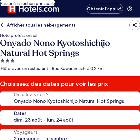
Passer à la section principale
Obtenir l’appli
Afficher tous les hébergements
Hôte professionnel
Onyado Nono Kyotoshichijo
Natural Hot Springs
Hébergement
3.0 étoiles
Hôtel avec un restaurant - Rue Kawaramachi à 0,2 km
Choisissez des dates pour voir les prix
Où allez-vous ?
Dates
Voyageurs