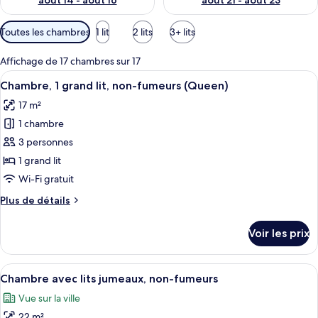
août 14 - août 16
août 21 - août 23
Filtres
Toutes les chambres
1 lit
2 lits
3+ lits
disponibles
pour
Affichage de 17 chambres sur 17
les
Afficher
Une chambre d’hôtel avec un grand lit
7
Chambre, 1 grand lit, non-fumeurs (Queen)
chambres
toutes
17 m²
les
1 chambre
photos
pour
3 personnes
ce
1 grand lit
type
Wi-Fi gratuit
de
Plus
Plus de détails
chambre :
de
Chambre,
détails
Voir les prix
sur
1
le
grand
type
Afficher
Une chambre d’hôtel avec deux lits, u
lit,
11
de
Chambre avec lits jumeaux, non-fumeurs
toutes
non-
chambre
Vue sur la ville
Chambre,
les
fumeurs
1
22 m²