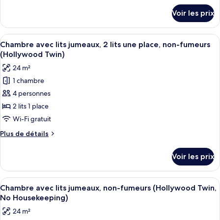
Triple,
détails
Voir les prix
sur
plusieurs
le
lits,
type
Afficher
Une chambre d’hôtel avec deux lits, u
non-
7
de
Chambre avec lits jumeaux, 2 lits une place, non-fumeurs
toutes
chambre
fumeurs
(Hollywood Twin)
Chambre
les
(without
24 m²
Triple,
photos
Cleaning
plusieurs
1 chambre
pour
Service)
lits,
4 personnes
ce
non-
fumeurs
type
2 lits 1 place
(without
de
Wi-Fi gratuit
Cleaning
chambre :
Service)
Plus
Plus de détails
Chambre
de
avec
détails
Voir les prix
sur
lits
le
jumeaux,
type
Afficher
Une chambre d’hôtel avec deux lits, u
2
7
de
Chambre avec lits jumeaux, non-fumeurs (Hollywood Twin,
toutes
chambre
lits
No Housekeeping)
Chambre
les
une
24 m²
avec
photos
place,