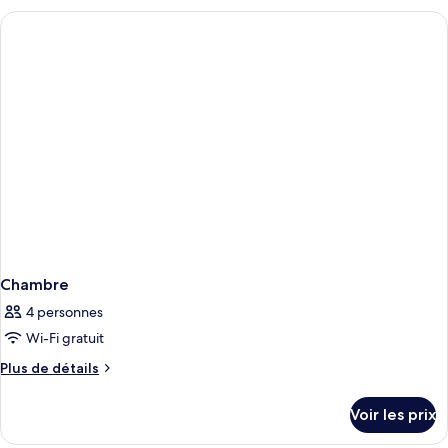
type
de
chambre
Chambre
Chambre
4 personnes
Wi-Fi gratuit
Plus
Plus de détails
de
détails
Voir les prix
sur
le