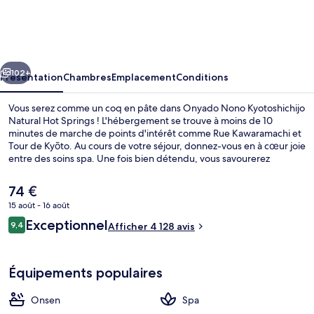
Nono
Kyotoshichijo
Natural
cédent
Suivant
Hot
102+
Présentation
Chambres
Emplacement
Conditions
Springs
Vous serez comme un coq en pâte dans Onyado Nono Kyotoshichijo
Natural Hot Springs ! L'hébergement se trouve à moins de 10
minutes de marche de points d'intérêt comme Rue Kawaramachi et
Tour de Kyōto. Au cours de votre séjour, donnez-vous en à cœur joie
entre des soins spa. Une fois bien détendu, vous savourerez
d'autant mieux les délices qui vous attendent au restaurant. À moins
de 5 minutes en voiture, vous trouverez aussi des sites comme
Le
74 €
Marché Nishiki et Rue Shijō. Les autres voyageurs aiment le fait que
prix
15 août - 16 août
les transports publics se trouvent à une courte distance de marche :
actuel
Station de métro Gojō est à 11 minutes à pied et Station de métro
Avis
Exceptionnel
Sources chaudes
9,4
est
Afficher 4 128 avis
9,4 sur 10
Kujō, à 14 minutes.
voyageurs
de
74 €.
Équipements populaires
Onsen
Spa