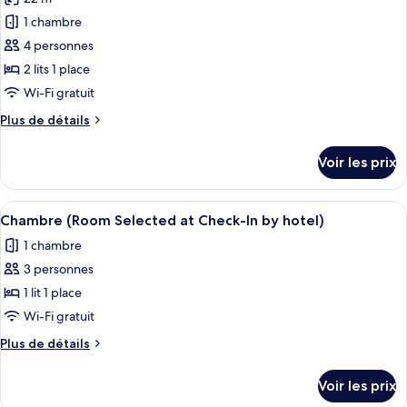
photos
(Queen)
grand
pour
1 chambre
lit,
ce
non-
4 personnes
fumeurs
type
2 lits 1 place
(Queen)
de
Wi-Fi gratuit
chambre :
Plus
Plus de détails
Chambre
de
avec
détails
Voir les prix
lits
sur
le
jumeaux,
type
Afficher
Un lit bien fait, avec une couette blanc
non-
8
de
Chambre (Room Selected at Check-In by hotel)
toutes
fumeurs
chambre
1 chambre
Chambre
les
avec
3 personnes
photos
lits
pour
1 lit 1 place
jumeaux,
ce
non-
Wi-Fi gratuit
fumeurs
type
Plus
Plus de détails
de
de
chambre :
détails
Voir les prix
sur
Chambre