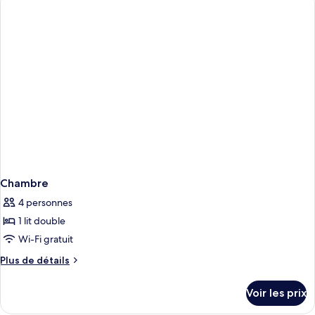
de
chambre
Chambre
Chambre
4 personnes
1 lit double
Wi-Fi gratuit
Plus
Plus de détails
de
détails
Voir les prix
sur
le