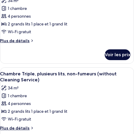
34 m²
Chambre
les
hotel,
(Room
1 chambre
photos
No
Selected
pour
4 personnes
cleaning)
by
ce
hotel,
2 grands lits 1 place et 1 grand lit
No
type
Wi-Fi gratuit
cleaning)
de
Plus
Plus de détails
chambre :
de
Chambre
détails
Voir les prix
sur
Triple,
le
plusieurs
type
Afficher
Une chambre d’hôtel avec deux lits, un
lits,
9
de
Chambre Triple, plusieurs lits, non-fumeurs (without
toutes
non-
chambre
Cleaning Service)
Chambre
les
fumeurs
34 m²
Triple,
photos
plusieurs
1 chambre
pour
lits,
4 personnes
ce
non-
fumeurs
type
2 grands lits 1 place et 1 grand lit
de
Wi-Fi gratuit
chambre :
Plus
Plus de détails
Chambre
de