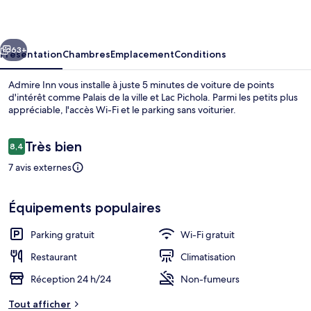
cédent
Suivant
63+
Présentation
Chambres
Emplacement
Conditions
Admire Inn vous installe à juste 5 minutes de voiture de points
d'intérêt comme Palais de la ville et Lac Pichola. Parmi les petits plus
appréciable, l'accès Wi-Fi et le parking sans voiturier.
Avis
Très bien
8,4
8,4 sur 10
voyageurs
7 avis externes
Réception
Équipements populaires
Parking gratuit
Wi-Fi gratuit
Restaurant
Climatisation
Réception 24 h/24
Non-fumeurs
Tout afficher