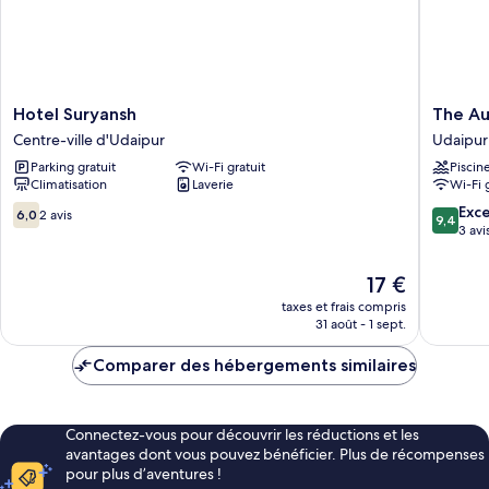
Hotel
The
Hotel Suryansh
The Au
Suryansh
Aureum
Centre-ville d'Udaipur
Udaipur
Centre-
-
Parking gratuit
Wi-Fi gratuit
Piscin
ville
A
Climatisation
Laverie
Wi-Fi 
d'Udaipur
Unit
of
6.0
9.4
Exc
6,0
2 avis
9,4
Sandy
sur
sur
3 avi
Blossom
10,
10,
Udaipur
2 avis
Exceptio
Le
17 €
3 avis
nouveau
taxes et frais compris
prix
31 août - 1 sept.
est
de
Comparer des hébergements similaires
17 €
Connectez-vous pour découvrir les réductions et les
avantages dont vous pouvez bénéficier. Plus de récompenses
pour plus d’aventures !