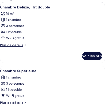
les
Afficher
Une chambre d’hôtel avec un lit, un f
35
Chambre Deluxe, 1 lit double
chambres
toutes
16 m²
les
1 chambre
photos
pour
3 personnes
ce
1 lit double
type
Wi-Fi gratuit
de
Plus
Plus de détails
chambre :
de
Chambre
détails
Voir les prix
sur
Deluxe,
le
1
type
Afficher
Chambre Supérieure | Literie de quali
lit
11
de
Chambre Supérieure
toutes
double
chambre
1 chambre
Chambre
les
Deluxe,
3 personnes
photos
1
pour
1 lit double
lit
ce
double
Wi-Fi gratuit
type
Plus
Plus de détails