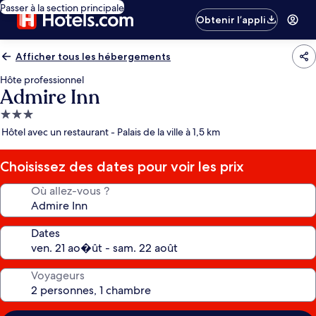
Passer à la section principale
Obtenir l’appli
Afficher tous les hébergements
Hôte professionnel
Admire Inn
Hébergement
3.0 étoiles
Hôtel avec un restaurant - Palais de la ville à 1,5 km
Choisissez des dates pour voir les prix
Où allez-vous ?
Dates
Voyageurs