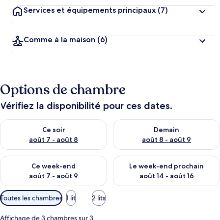
Services et équipements principaux
(7)
Comme à la maison
(6)
Options de chambre
Vérifiez la disponibilité pour ces dates.
Vérifier la disponibilité pour ce soir août 7 - août 8
Vérifier la disponibilité pour 
Ce soir
Demain
août 7 - août 8
août 8 - août 9
Vérifier la disponibilité pour ce week-end août 7 - août 9
Vérifier la disponibilité pour 
Ce week-end
Le week-end prochain
août 7 - août 9
août 14 - août 16
Filtres
Toutes les chambres
1 lit
2 lits
disponibles
pour
Affichage de 3 chambres sur 3