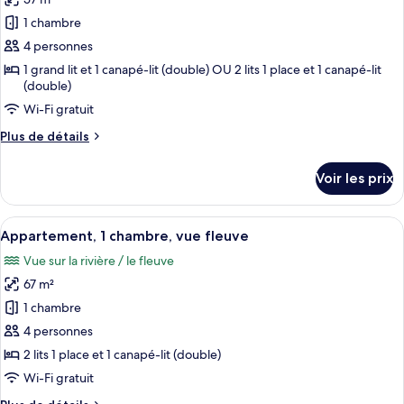
photos
pour
1 chambre
ce
4 personnes
type
1 grand lit et 1 canapé-lit (double) OU 2 lits 1 place et 1 canapé-lit
de
(double)
chambre :
Wi-Fi gratuit
Studio,
Plus
Plus de détails
vue
de
fleuve
détails
Voir les prix
sur
le
type
Afficher
Une chambre d’hôtel avec deux lits, un
8
de
Appartement, 1 chambre, vue fleuve
toutes
chambre
Vue sur la rivière / le fleuve
Studio,
les
vue
67 m²
photos
fleuve
pour
1 chambre
ce
4 personnes
type
2 lits 1 place et 1 canapé-lit (double)
de
Wi-Fi gratuit
chambre :
Plus