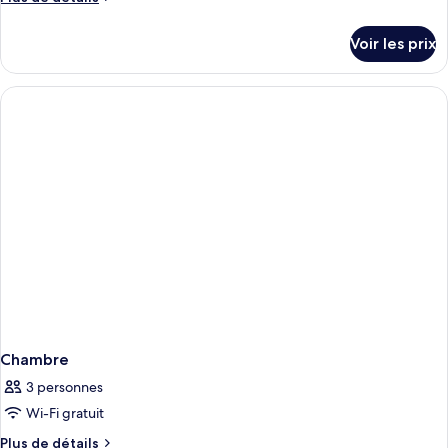
de
détails
Voir les prix
sur
le
type
de
chambre
Chambre
Chambre
3 personnes
Wi-Fi gratuit
Plus
Plus de détails