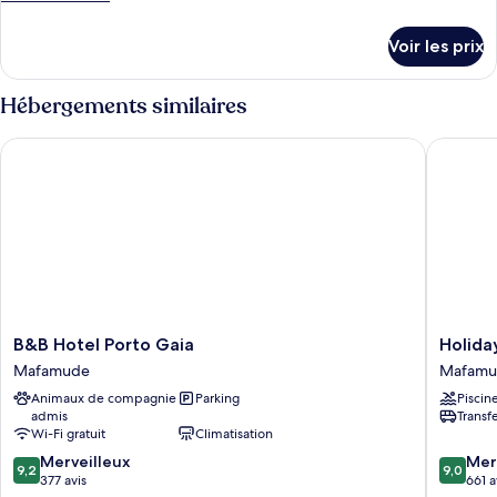
de
détails
Voir les prix
sur
le
type
Hébergements similaires
de
chambre
B&B Hotel Porto Gaia
Holiday 
Chambre
B&B
Holiday
B&B Hotel Porto Gaia
Holida
Hotel
Inn
Mafamude
Mafamu
Porto
Porto
Animaux de compagnie
Parking
Piscin
Gaia
Gaia
admis
Transf
Mafamude
by
Wi-Fi gratuit
Climatisation
IHG
9.2
9.0
Merveilleux
Mafamu
Mer
9,2
9,0
sur
sur
377 avis
661 a