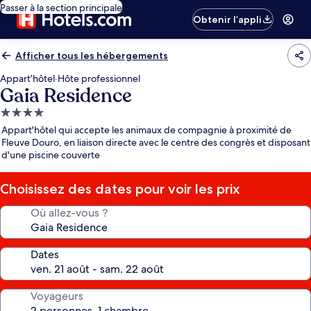
Passer à la section principale
Obtenir l’appli
Afficher tous les hébergements
Appart’hôtel
·
Hôte professionnel
Gaia Residence
Hébergement
4.0 étoiles
Appart'hôtel qui accepte les animaux de compagnie à proximité de
Fleuve Douro, en liaison directe avec le centre des congrès et disposant
d'une piscine couverte
Choisissez des dates pour voir les prix
Où allez-vous ?
Dates
Voyageurs