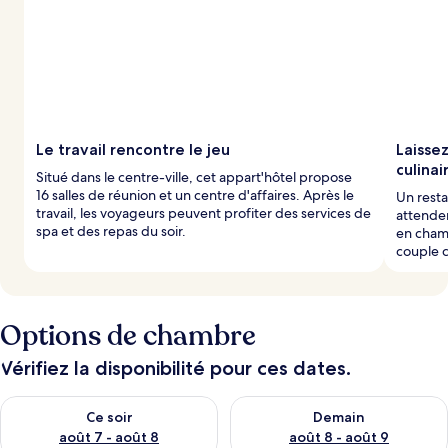
Le travail rencontre le jeu
Laisse
culinai
Situé dans le centre-ville, cet appart'hôtel propose
16 salles de réunion et un centre d'affaires. Après le
Un resta
travail, les voyageurs peuvent profiter des services de
attenden
spa et des repas du soir.
en cham
couple 
Options de chambre
Vérifiez la disponibilité pour ces dates.
Vérifier la disponibilité pour ce soir août 7 - août 8
Vérifier la disponibilité pour 
Ce soir
Demain
août 7 - août 8
août 8 - août 9