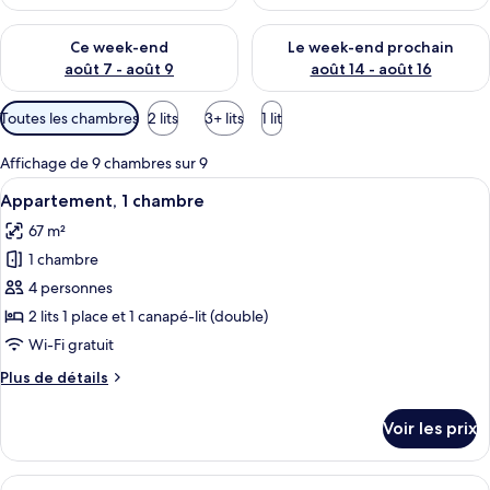
Vérifier la disponibilité pour ce week-end août 7 - août 9
Vérifier la disponibilité pour 
Ce week-end
Le week-end prochain
août 7 - août 9
août 14 - août 16
Filtres
Toutes les chambres
2 lits
3+ lits
1 lit
disponibles
pour
Affichage de 9 chambres sur 9
les
Afficher
Une chambre d’hôtel équipée d’un burea
8
Appartement, 1 chambre
chambres
toutes
67 m²
les
1 chambre
photos
pour
4 personnes
ce
2 lits 1 place et 1 canapé-lit (double)
type
Wi-Fi gratuit
de
Plus
Plus de détails
chambre :
de
Appartement,
détails
Voir les prix
sur
1
le
chambre
type
Afficher
Une chambre d’hôtel bien aménagée, av