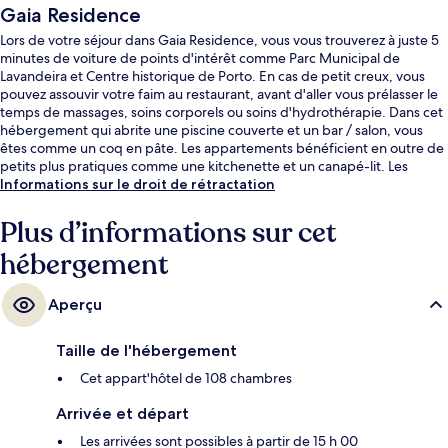
Gaia Residence
Lors de votre séjour dans Gaia Residence, vous vous trouverez à juste 5
minutes de voiture de points d'intérêt comme Parc Municipal de
Lavandeira et Centre historique de Porto. En cas de petit creux, vous
pouvez assouvir votre faim au restaurant, avant d'aller vous prélasser le
temps de massages, soins corporels ou soins d'hydrothérapie. Dans cet
hébergement qui abrite une piscine couverte et un bar / salon, vous
êtes comme un coq en pâte. Les appartements bénéficient en outre de
petits plus pratiques comme une kitchenette et un canapé-lit. Les
autres voyageurs ne disent que du bien en ce qui concerne le
Informations sur le droit de rétractation
personnel attentionné. L'hébergement se situe à une très courte
distance à pied des transports publics : Station de métro João de Deus
Plus d’informations sur cet
se trouve à 13 min et Station de métro D. João II, à 13 min.
hébergement
Aperçu
Taille de l'hébergement
Cet appart'hôtel de 108 chambres
Arrivée et départ
Les arrivées sont possibles à partir de 15 h 00