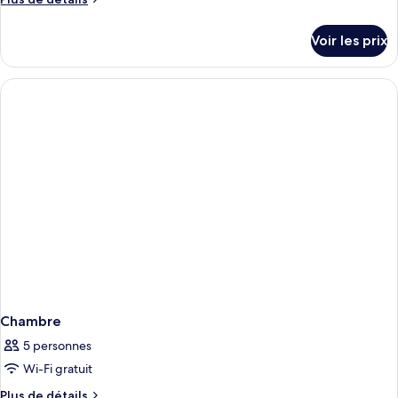
de
détails
Voir les prix
sur
le
type
de
chambre
Chambre
Chambre
5 personnes
Wi-Fi gratuit
Plus
Plus de détails