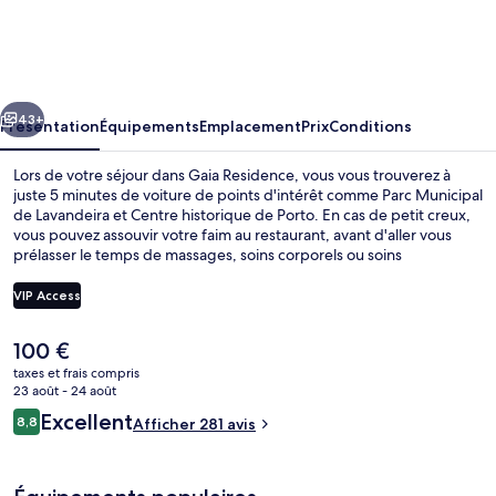
Residence
cédent
Suivant
43+
Présentation
Équipements
Emplacement
Prix
Conditions
Lors de votre séjour dans Gaia Residence, vous vous trouverez à
juste 5 minutes de voiture de points d'intérêt comme Parc Municipal
de Lavandeira et Centre historique de Porto. En cas de petit creux,
vous pouvez assouvir votre faim au restaurant, avant d'aller vous
prélasser le temps de massages, soins corporels ou soins
d'hydrothérapie. Dans cet hébergement qui abrite une piscine
couverte et un bar / salon, vous êtes comme un coq en pâte. Les
VIP Access
appartements bénéficient en outre de petits plus pratiques comme
une kitchenette et un canapé-lit. Les autres voyageurs ne disent
Le
100 €
que du bien en ce qui concerne le personnel attentionné.
Bar (sur place)
prix
L'hébergement se situe à une très courte distance à pied des
taxes et frais compris
actuel
23 août - 24 août
transports publics : Station de métro João de Deus se trouve à 13
est
min et Station de métro D. João II, à 13 min.
Avis
Excellent
8,8
Afficher 281 avis
de
8,8 sur 10
voyageurs
100 €.