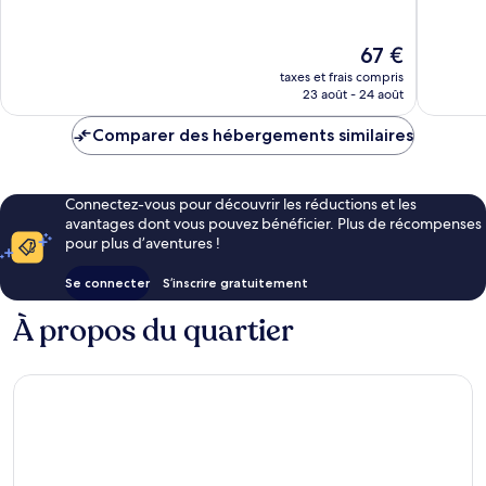
10,
10,
Merveilleux,
Merveill
377 avis
661 avis
Le
67 €
nouveau
taxes et frais compris
prix
23 août - 24 août
est
de
Comparer des hébergements similaires
67 €
Connectez-vous pour découvrir les réductions et les
avantages dont vous pouvez bénéficier. Plus de récompenses
pour plus d’aventures !
Se connecter
S’inscrire gratuitement
À propos du quartier