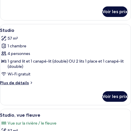
chambre :
de
Appartement
détails
Voir les prix
sur
Duplex,
le
1
type
Afficher
Une chambre d’hôtel moderne avec un gr
chambre
5
de
Studio
toutes
chambre
57 m²
Appartement
les
Duplex,
1 chambre
photos
1
pour
4 personnes
chambre
ce
1 grand lit et 1 canapé-lit (double) OU 2 lits 1 place et 1 canapé-lit
(double)
type
de
Wi-Fi gratuit
chambre :
Plus
Plus de détails
Studio
de
détails
Voir les prix
sur
le
type
Afficher
Une chambre d’hôtel avec deux lits, un
7
de
Studio, vue fleuve
toutes
chambre
Vue sur la rivière / le fleuve
Studio
les
57 m²