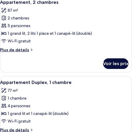
6
de
Appartement, 2 chambres
toutes
chambre
87 m²
Appartement,
les
1
2 chambres
photos
chambre
pour
5 personnes
ce
1 grand lit, 2 lits 1 place et 1 canapé-lit (double)
type
Wi-Fi gratuit
de
Plus
Plus de détails
chambre :
de
Appartement,
détails
Voir les prix
sur
2
le
chambres
type
Afficher
Une chambre d’hôtel bien aménagée, av
9
de
Appartement Duplex, 1 chambre
toutes
chambre
77 m²
Appartement,
les
2
1 chambre
photos
chambres
pour
4 personnes
ce
1 grand lit et 1 canapé-lit (double)
type
Wi-Fi gratuit
de
Plus
Plus de détails