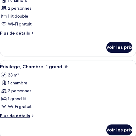
1 chambre
photos
pour
2 personnes
ce
1 lit double
type
Wi-Fi gratuit
de
Plus
Plus de détails
chambre :
de
Chambre
détails
Voir les prix
sur
Standard,
le
1
type
Afficher
Une chambre d’hôtel avec un lit, deux
lit
9
de
Privilege, Chambre, 1 grand lit
toutes
double
chambre
33 m²
Chambre
les
Standard,
1 chambre
photos
1
pour
2 personnes
lit
ce
double
1 grand lit
type
Wi-Fi gratuit
de
Plus
Plus de détails
chambre :
de
Privilege,
détails
Voir les prix
sur
Chambre,