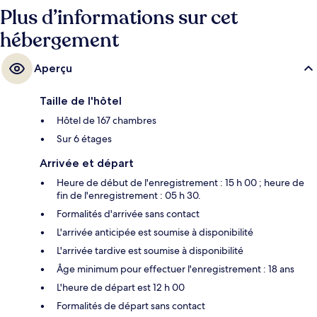
la gare centrale de Munich se trouve à 4 min et Station de métro
Plus d’informations sur cet
Hauptbahnhof, à 4 min.
hébergement
Aperçu
Taille de l'hôtel
Hôtel de 167 chambres
Sur 6 étages
Arrivée et départ
Heure de début de l'enregistrement : 15 h 00 ; heure de
fin de l'enregistrement : 05 h 30.
Formalités d'arrivée sans contact
L'arrivée anticipée est soumise à disponibilité
L'arrivée tardive est soumise à disponibilité
Âge minimum pour effectuer l'enregistrement : 18 ans
L'heure de départ est 12 h 00
Formalités de départ sans contact