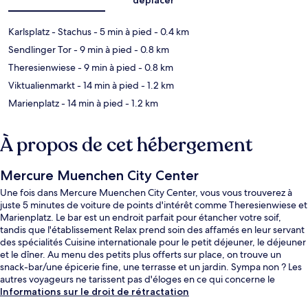
Karlsplatz - Stachus
- 5 min à pied
- 0.4 km
Sendlinger Tor
- 9 min à pied
- 0.8 km
Theresienwiese
- 9 min à pied
- 0.8 km
Viktualienmarkt
- 14 min à pied
- 1.2 km
Marienplatz
- 14 min à pied
- 1.2 km
À propos de cet hébergement
Mercure Muenchen City Center
Une fois dans Mercure Muenchen City Center, vous vous trouverez à
juste 5 minutes de voiture de points d'intérêt comme Theresienwiese et
Marienplatz. Le bar est un endroit parfait pour étancher votre soif,
tandis que l'établissement Relax prend soin des affamés en leur servant
des spécialités Cuisine internationale pour le petit déjeuner, le déjeuner
et le dîner. Au menu des petits plus offerts sur place, on trouve un
snack-bar/une épicerie fine, une terrasse et un jardin. Sympa non ? Les
autres voyageurs ne tarissent pas d'éloges en ce qui concerne le
personnel attentionné et l'emplacement. L'hébergement se situe à une
Informations sur le droit de rétractation
très courte distance à pied des transports publics : Arrêt de tramway de