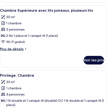
le
1
type
Afficher
Une chambre d’hôtel avec deux lits, u
grand
11
de
Chambre Supérieure avec lits jumeaux, plusieurs lits
toutes
lit
chambre
30 m²
Privilege,
les
Chambre,
1 chambre
photos
1
pour
3 personnes
grand
ce
lit
2 lits 1 place et 1 canapé-lit (1 place)
type
Wi-Fi gratuit
de
Plus
Plus de détails
chambre :
de
Chambre
détails
Voir les prix
sur
Supérieure
le
avec
type
Afficher
Literie hypoallergénique, articles grat
lits
10
de
Privilege, Chambre
toutes
jumeaux,
chambre
33 m²
Chambre
les
plusieurs
Supérieure
1 chambre
photos
lits
avec
pour
4 personnes
lits
ce
jumeaux,
1 lit double et 1 canapé-lit (double) OU 1 lit double et 1 canapé-lit (1
plusieurs
place)
type