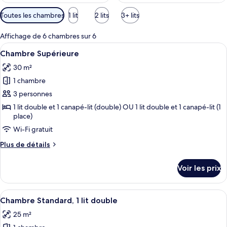
Filtres
Toutes les chambres
1 lit
2 lits
3+ lits
disponibles
pour
Affichage de 6 chambres sur 6
les
Afficher
Une chambre d’hôtel avec un grand lit
10
Chambre Supérieure
chambres
toutes
30 m²
les
1 chambre
photos
pour
3 personnes
ce
1 lit double et 1 canapé-lit (double) OU 1 lit double et 1 canapé-lit (1
place)
type
de
Wi-Fi gratuit
chambre :
Plus
Plus de détails
Chambre
de
détails
Supérieure
Voir les prix
sur
le
type
Afficher
Une chambre d’hôtel avec un grand lit,
10
de
Chambre Standard, 1 lit double
toutes
chambre
25 m²
Chambre
les
Supérieure