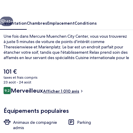
City
Center
cédent
Suivant
145+
Présentation
Chambres
Emplacement
Conditions
Une fois dans Mercure Muenchen City Center, vous vous trouverez
à juste 5 minutes de voiture de points d'intérêt comme
Theresienwiese et Marienplatz. Le bar est un endroit parfait pour
étancher votre soif, tandis que l'établissement Relax prend soin des
affamés en leur servant des spécialités Cuisine internationale pour le
petit déjeuner, le déjeuner et le dîner. Au menu des petits plus
offerts sur place, on trouve un snack-bar/une épicerie fine, une
Le
101 €
terrasse et un jardin. Sympa non ? Les autres voyageurs ne tarissent
prix
taxes et frais compris
pas d'éloges en ce qui concerne le personnel attentionné et
actuel
23 août - 24 août
l'emplacement. L'hébergement se situe à une très courte distance à
Petit déjeuner buffet servi tous les j
est
Avis
pied des transports publics : Arrêt de tramway de la gare centrale
Merveilleux
9,2
Afficher 1 010 avis
de
9,2 sur 10
de Munich se trouve à 4 min et Station de métro Hauptbahnhof, à 4
voyageurs
101 €.
min.
Équipements populaires
Animaux de compagnie
Parking
admis