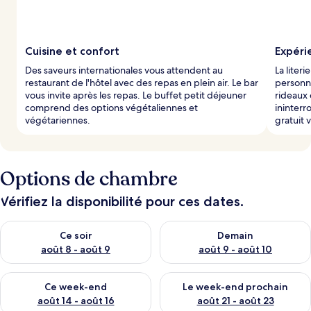
Cuisine et confort
Expéri
Des saveurs internationales vous attendent au
La liter
restaurant de l'hôtel avec des repas en plein air. Le bar
personna
vous invite après les repas. Le buffet petit déjeuner
rideaux 
comprend des options végétaliennes et
ininterr
végétariennes.
gratuit 
Options de chambre
Vérifiez la disponibilité pour ces dates.
Vérifier la disponibilité pour ce soir août 8 - août 9
Vérifier la disponibilité pour 
Ce soir
Demain
août 8 - août 9
août 9 - août 10
Vérifier la disponibilité pour ce week-end août 14 - août 16
Vérifier la disponibilité pour
Ce week-end
Le week-end prochain
août 14 - août 16
août 21 - août 23