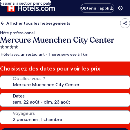
Passer à la section principale
Obtenir l’appli
Afficher tous les hébergements
Hôte professionnel
Mercure Muenchen City Center
Hébergement
4.0 étoiles
Hôtel avec un restaurant - Theresienwiese à 1 km
Choisissez des dates pour voir les prix
Où allez-vous ?
Dates
Voyageurs