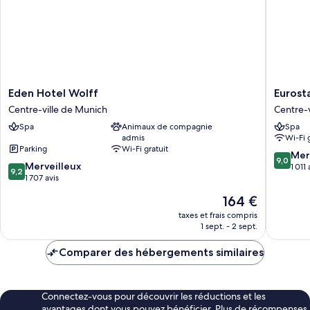
lit
place
une
place
Eden
Eurostar
Eden Hotel Wolff
Eurost
Hotel
Book
Centre-ville de Munich
Centre-v
Wolff
Hotel
Spa
Animaux de compagnie
Spa
Centre-
Centre-
admis
Wi-Fi 
ville
ville
Parking
Wi-Fi gratuit
de
de
9.0
Mer
9,0
9.2
Munich
Merveilleux
Munich
sur
1 011 
9,2
sur
1 707 avis
10,
10,
Merveill
Le
164 €
Merveilleux,
1 011 avis
nouveau
1 707 avis
taxes et frais compris
prix
1 sept. - 2 sept.
est
de
Comparer des hébergements similaires
164 €
Connectez-vous pour découvrir les réductions et les
avantages dont vous pouvez bénéficier. Plus de récompenses