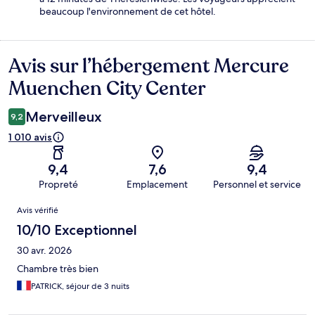
beaucoup l'environnement de cet hôtel.
Avis sur l’hébergement Mercure
Avis
Muenchen City Center
Merveilleux
9,2
1 010 avis
9,4
7,6
9,4
Propreté
Emplacement
Personnel et service
Avis
Avis vérifié
10/10 Exceptionnel
30 avr. 2026
Chambre très bien
PATRICK, séjour de 3 nuits