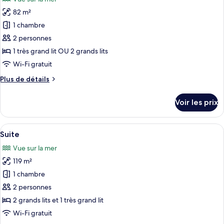
Chambre,
les
vue
82 m²
photos
mer
pour
1 chambre
(Sol
ce
Room
2 personnes
(2+1))
type
1 très grand lit OU 2 grands lits
de
Wi-Fi gratuit
chambre :
Plus
Plus de détails
Suite
de
Junior
détails
Voir les prix
sur
le
type
Afficher
Une chambre d’hôtel moderne dotée d’u
5
de
Suite
toutes
chambre
Vue sur la mer
Suite
les
Junior
119 m²
photos
pour
1 chambre
ce
2 personnes
type
2 grands lits et 1 très grand lit
de
Wi-Fi gratuit
chambre :