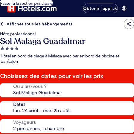
Passer à la section principale
Obtenir l’appli
Afficher tous les hébergements
Hôte professionnel
Sol Malaga Guadalmar
Hébergement
4.0 étoiles
Hôtel en bord de plage à Malaga avec bar en bord de piscine et
bar/salon
Choisissez des dates pour voir les prix
Où allez-vous ?
Dates
Voyageurs