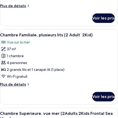
chambre :
Plus
Plus de détails
Chambre
de
(Sol
détails
Voir les prix
Room
sur
le
Front
type
Afficher
Minibar, coffres-forts dans les chambr
Sea
4
de
Chambre Familiale, plusieurs lits (2 Adult 2Kid)
toutes
View)
chambre
Vue sur la mer
Chambre
les
(Sol
37 m²
photos
Room
pour
1 chambre
Front
ce
Sea
4 personnes
View)
type
2 grands lits et 1 canapé-lit (1 place)
de
Wi-Fi gratuit
chambre :
Plus
Plus de détails
Chambre
de
Familiale,
détails
Voir les prix
plusieurs
sur
le
lits
type
Afficher
Une chambre d’hôtel moderne équipée d
(2
7
de
Chambre Supérieure, vue mer (2Adults 2Kids Frontal Sea
toutes
Adult 2Kid)
chambre