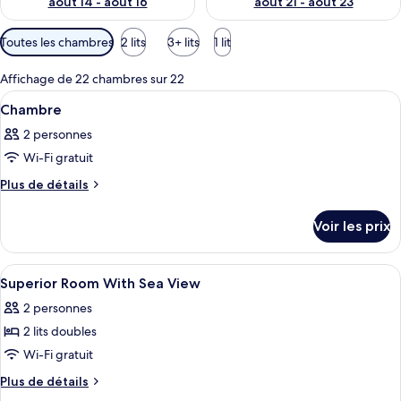
août 14 - août 16
août 21 - août 23
Filtres
Toutes les chambres
2 lits
3+ lits
1 lit
disponibles
pour
Affichage de 22 chambres sur 22
les
Afficher
Une salle de bain avec un grand miroi
2
Chambre
chambres
toutes
2 personnes
les
Wi-Fi gratuit
photos
pour
Plus
Plus de détails
de
ce
détails
type
Voir les prix
sur
de
le
chambre :
type
Afficher
Un complexe hôtelier doté d’une piscin
3
de
Chambre
Superior Room With Sea View
toutes
chambre
2 personnes
Chambre
les
2 lits doubles
photos
pour
Wi-Fi gratuit
ce
Plus
Plus de détails
type
de