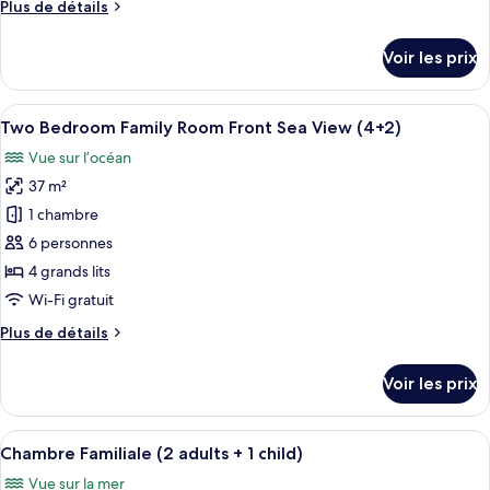
Plus
Plus de détails
Two
de
Bedroom
détails
Voir les prix
Family
sur
le
Room
type
Afficher
Minibar, coffres-forts dans les chambr
Front
5
de
Two Bedroom Family Room Front Sea View (4+2)
toutes
Sea
chambre
Vue sur l’océan
Two
les
View
Bedroom
37 m²
photos
Family
pour
1 chambre
Room
ce
Front
6 personnes
Sea
type
4 grands lits
View
de
Wi-Fi gratuit
chambre :
Plus
Plus de détails
Two
de
Bedroom
détails
Voir les prix
Family
sur
le
Room
type
Afficher
Minibar, coffres-forts dans les chambr
Front
4
de
Chambre Familiale (2 adults + 1 child)
toutes
Sea
chambre
Vue sur la mer
Two