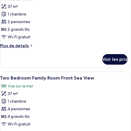
Chambre
les
Supérieure,
37 m²
photos
vue
pour
1 chambre
mer
ce
(Xtra)
2 personnes
type
2 grands lits
de
Wi-Fi gratuit
chambre :
Plus
Plus de détails
Chambre
de
Supérieure,
détails
Voir les prix
vue
sur
le
mer
type
Afficher
Minibar, coffres-forts dans les chambr
(Xtra,
5
de
Two Bedroom Family Room Front Sea View
toutes
Frontal)
chambre
Vue sur la mer
Chambre
les
Supérieure,
37 m²
photos
vue
pour
1 chambre
mer
ce
(Xtra,
4 personnes
Frontal)
type
4 grands lits
de
Wi-Fi gratuit
chambre :