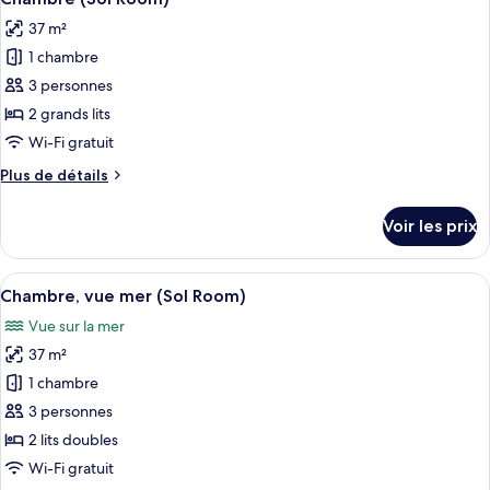
toutes
chambre
37 m²
Chambre
les
Supérieure,
1 chambre
photos
vue
pour
3 personnes
mer
ce
(2+2)
2 grands lits
type
Wi-Fi gratuit
de
Plus
Plus de détails
chambre :
de
Chambre
détails
Voir les prix
sur
(Sol
le
Room)
type
Afficher
Minibar, coffres-forts dans les chambr
10
de
Chambre, vue mer (Sol Room)
toutes
chambre
Vue sur la mer
Chambre
les
(Sol
37 m²
photos
Room)
pour
1 chambre
ce
3 personnes
type
2 lits doubles
de
Wi-Fi gratuit
chambre :