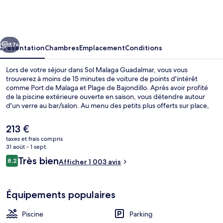
Malaga
Guadalmar
cédent
Suivant
87+
Présentation
Chambres
Emplacement
Conditions
Lors de votre séjour dans Sol Malaga Guadalmar, vous vous
trouverez à moins de 15 minutes de voiture de points d'intérêt
comme Port de Malaga et Plage de Bajondillo. Après avoir profité
de la piscine extérieure ouverte en saison, vous détendre autour
d'un verre au bar/salon. Au menu des petits plus offerts sur place,
on trouve un bar en bord de piscine, un court de tennis extérieur et
une piscine pour enfants. Sympa non ? Les autres voyageurs
Le
213 €
adorent le personnel attentionné.
prix
taxes et frais compris
actuel
31 août - 1 sept.
Petit déjeuner buffet servi tous les j
est
Avis
Très bien
8,2
Afficher 1 003 avis
de
8,2 sur 10
voyageurs
213 €.
Équipements populaires
Piscine
Parking