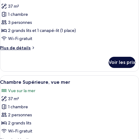
les
View
Bedroom
37 m²
photos
(4+2)
Family
pour
1 chambre
Room
ce
Front
3 personnes
Sea
type
2 grands lits et 1 canapé-lit (1 place)
View
de
Wi-Fi gratuit
(4+2)
chambre :
Plus
Plus de détails
Chambre
de
Familiale
détails
Voir les prix
(2
sur
le
adults
type
Afficher
Minibar, coffres-forts dans les chambr
+
10
de
Chambre Supérieure, vue mer
toutes
1
chambre
Vue sur la mer
Chambre
les
child)
Familiale
37 m²
photos
(2
pour
1 chambre
adults
ce
+
2 personnes
1
type
2 grands lits
child)
de
Wi-Fi gratuit
chambre :