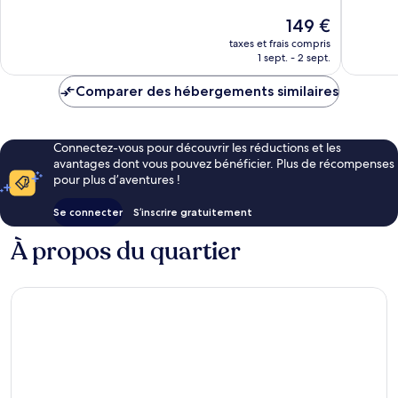
10,
Excellent,
Le
149 €
Excellen
1 969 avis
nouveau
1 005 av
taxes et frais compris
prix
1 sept. - 2 sept.
est
de
Comparer des hébergements similaires
149 €
Connectez-vous pour découvrir les réductions et les
avantages dont vous pouvez bénéficier. Plus de récompenses
pour plus d’aventures !
Se connecter
S’inscrire gratuitement
À propos du quartier