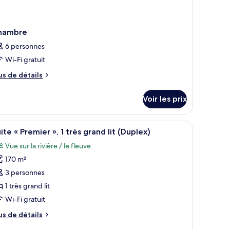
hambre
6 personnes
Wi-Fi gratuit
us
us de détails
e
tails
Voir les prix
r
pe
fficher
Suite « Premier », 1 très grand lit (Duplex) | M
6
e
ite « Premier », 1 très grand lit (Duplex)
outes
hambre
Vue sur la rivière / le fleuve
hambre
s
170 m²
hotos
our
3 personnes
e
1 très grand lit
ype
Wi-Fi gratuit
e
us
us de détails
hambre :
e