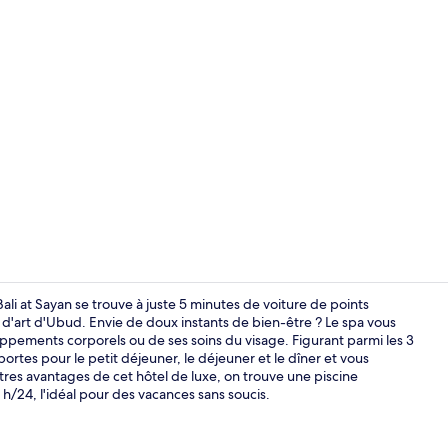
Vidéo de l’
ali at Sayan se trouve à juste 5 minutes de voiture de points
art d'Ubud. Envie de doux instants de bien-être ? Le spa vous
ppements corporels ou de ses soins du visage. Figurant parmi les 3
Suite, 1 cha
ortes pour le petit déjeuner, le déjeuner et le dîner et vous
tres avantages de cet hôtel de luxe, on trouve une piscine
4 h/24, l'idéal pour des vacances sans soucis.