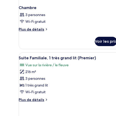
Chambre
3 personnes
Wi-Fi gratuit
Plus
Plus de détails
de
détails
Voir les pri
sur
le
type
Afficher
Une chambre spacieuse dotée d’u
6
de
Suite Familiale, 1 très grand lit (Premier)
toutes
chambre
Vue sur la rivière / le fleuve
Chambre
les
216 m²
photos
pour
3 personnes
ce
1 très grand lit
type
Wi-Fi gratuit
de
Plus
Plus de détails
chambre :
de
Suite
détails
sur
Familiale,