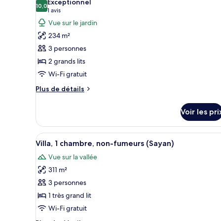
Exceptionnel
Villa,
les
10,0
10,0 sur 10
(1 avis)
1 avis
1
photos
Vue sur le jardin
chambre,
pour
non-
234 m²
ce
fumeurs
3 personnes
(King)
type
2 grands lits
de
Wi-Fi gratuit
chambre :
Villa,
Plus
Plus de détails
1
de
détails
chambre,
Voir les pri
sur
non-
le
fumeurs
type
Afficher
Un lit à baldaquin, un livre in
8
de
(2
Villa, 1 chambre, non-fumeurs (Sayan)
toutes
chambre
Queen)
Vue sur la vallée
Villa,
les
1
311 m²
photos
chambre,
pour
3 personnes
non-
ce
fumeurs
1 très grand lit
(2
type
Wi-Fi gratuit
Queen)
de