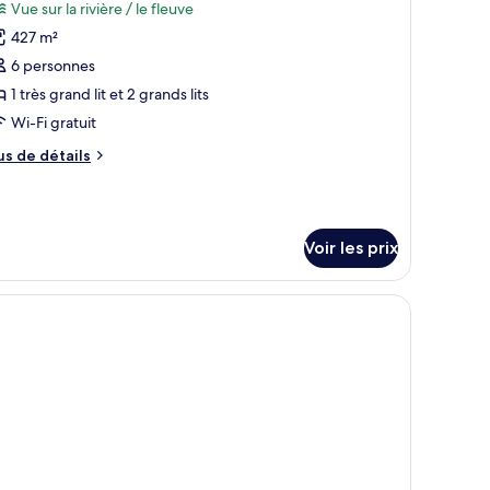
Vue sur la rivière / le fleuve
usieurs
s
s,
427 m²
hotos
n-
our
6 personnes
meurs
e
1 très grand lit et 2 grands lits
ype
Wi-Fi gratuit
e
us
us de détails
hambre :
e
lla,
tails
r
hambres,
Voir les prix
pe
on-
e
umeurs,
hambre
 étages, doté d’une structure au toit de chaume, entouré d’une végétation lu
la,
ue
leuve
ambres,
n-
meurs,
e
euve