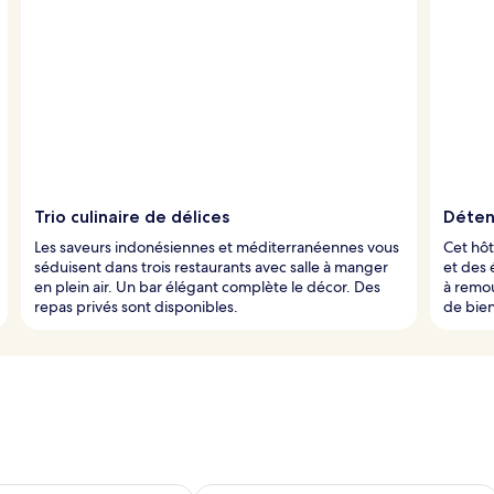
Trio culinaire de délices
Déten
Les saveurs indonésiennes et méditerranéennes vous
Cet hôt
séduisent dans trois restaurants avec salle à manger
et des 
en plein air. Un bar élégant complète le décor. Des
à remou
repas privés sont disponibles.
de bien