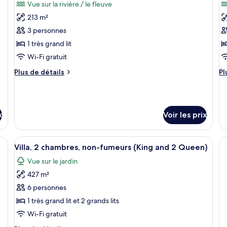
Queen
Vue sur la rivière / le fleuve
pl
Suite,
les
le
Beds)
lit
1
213 m²
photos
p
no
chambre,
pour
p
3 personnes
fu
non-
ce
c
fumeurs
1 très grand lit
(Two
type
t
Wi-Fi gratuit
Queen
de
d
Beds)
Plus
Pl
Plus de détails
Pl
chambre :
c
de
d
Villa,
Vi
détails
dé
sur
su
1
2
le
le
chambre,
c
x
Voir les prix
type
ty
non-
n
de
d
fumeurs
f
chambre
c
titulé « ARTISANS ARTS » et une table de chevet avec une bougie.
Afficher
Un vaste complexe hôtelier à plusieurs
Villa,
Vil
12
(Riverfront)
v
Villa, 2 chambres, non-fumeurs (King and 2 Queen)
toutes
1
2
f
Vue sur le jardin
chambre,
ch
les
non-
no
427 m²
photos
fumeurs
fu
pour
6 personnes
(Riverfront)
vu
ce
fl
1 très grand lit et 2 grands lits
type
Wi-Fi gratuit
de