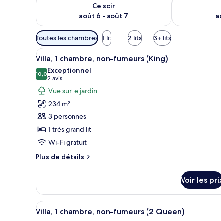
Vérifier la disponibilité pour ce soir août 6 - août 7
Vérifier la di
Ce soir
août 6 - août 7
a
Filtres
Toutes les chambres
1 lit
2 lits
3+ lits
disponibles
Afficher
Une personne portant un maillo
pour
11
Villa, 1 chambre, non-fumeurs (King)
toutes
les
Exceptionnel
les
10,0
chambres
10,0 sur 10
(2 avis)
2 avis
photos
Vue sur le jardin
pour
234 m²
ce
3 personnes
type
1 très grand lit
de
Wi-Fi gratuit
chambre :
Villa,
Plus
Plus de détails
1
de
détails
chambre,
Voir les pri
sur
non-
le
fumeurs
type
Afficher
Une personne portant un maillo
7
de
(King)
Villa, 1 chambre, non-fumeurs (2 Queen)
toutes
chambre