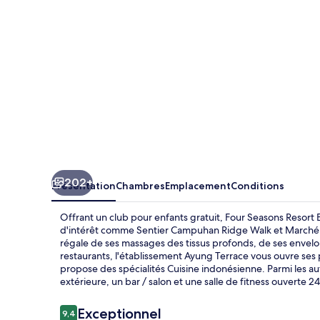
Bali
at
Sayan
202+
Présentation
Chambres
Emplacement
Conditions
Offrant un club pour enfants gratuit, Four Seasons Resort B
d'intérêt comme Sentier Campuhan Ridge Walk et Marché d'
régale de ses massages des tissus profonds, de ses envelo
restaurants, l'établissement Ayung Terrace vous ouvre ses p
propose des spécialités Cuisine indonésienne. Parmi les au
extérieure, un bar / salon et une salle de fitness ouverte 2
Avis
Exceptionnel
9,4
9,4 sur 10