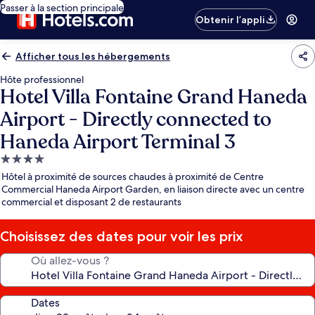
Passer à la section principale
Obtenir l’appli
Afficher tous les hébergements
Hôte professionnel
Hotel Villa Fontaine Grand Haneda
Airport - Directly connected to
Haneda Airport Terminal 3
Hébergement
4.0 étoiles
Hôtel à proximité de sources chaudes à proximité de Centre
Commercial Haneda Airport Garden, en liaison directe avec un centre
commercial et disposant 2 de restaurants
Choisissez des dates pour voir les prix
Où allez-vous ?
Dates