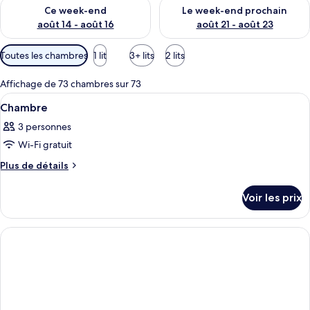
Vérifier la disponibilité pour ce week-end août 14 - août 16
Vérifier la disponibilité pour
Ce week-end
Le week-end prochain
août 14 - août 16
août 21 - août 23
Filtres
Toutes les chambres
1 lit
3+ lits
2 lits
disponibles
pour
Affichage de 73 chambres sur 73
les
Afficher
Une chambre d’hôtel avec deux lits, un
2
Chambre
chambres
toutes
3 personnes
les
Wi-Fi gratuit
photos
pour
Plus
Plus de détails
de
ce
détails
type
Voir les prix
sur
de
le
chambre :
type
de
Chambre
chambre
Chambre