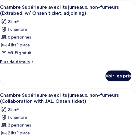
type
Afficher
Une chambre d’hôtel avec deux lits, un
jumeaux,
2
de
Chambre Supérieure avec lits jumeaux, non-fumeurs
toutes
chambre
non-
(Extrabed, w/ Onsen ticket, adjoining)
Chambre
les
fumeurs
23 m²
Supérieure
photos
(Extra
avec
1 chambre
pour
Bed,
lits
6 personnes
ce
jumeaux,
with
non-
type
4 lits 1 place
Onsen
fumeurs
de
Wi-Fi gratuit
ticket)
(Extra
chambre :
Bed,
Plus
Plus de détails
Chambre
with
de
Onsen
Supérieure
détails
Voir les prix
ticket)
sur
avec
le
lits
type
Afficher
Une chambre d’hôtel avec deux lits, un
jumeaux,
5
de
Chambre Supérieure avec lits jumeaux, non-fumeurs
toutes
chambre
non-
(Collaboration with JAL, Onsen ticket)
Chambre
les
fumeurs
23 m²
Supérieure
photos
(Extrabed,
avec
1 chambre
pour
w/
lits
3 personnes
ce
jumeaux,
Onsen
non-
type
2 lits 1 place