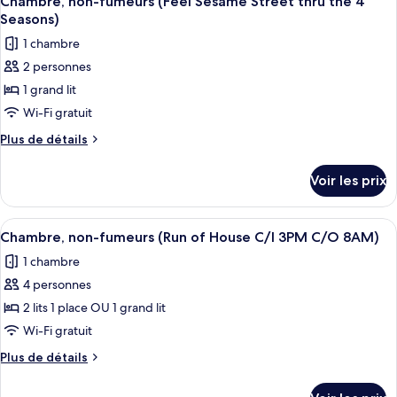
Chambre, non-fumeurs (Feel Sesame Street thru the 4
toutes
chambre
(Enjoy
Seasons)
Chambre,
les
Sesame
1 chambre
non-
photos
Street
fumeurs
2 personnes
pour
as
(Enjoy
1 grand lit
ce
Sesame
a
Street
type
Wi-Fi gratuit
Family)
as
de
Plus
Plus de détails
a
chambre :
de
Family)
détails
Chambre,
Voir les prix
sur
non-
le
fumeurs
type
Afficher
Une chambre d’hôtel avec un lit, un can
2
(Feel
de
Chambre, non-fumeurs (Run of House C/I 3PM C/O 8AM)
toutes
chambre
Sesame
1 chambre
Chambre,
les
Street
non-
4 personnes
photos
thru
fumeurs
pour
2 lits 1 place OU 1 grand lit
(Feel
the
ce
Sesame
Wi-Fi gratuit
4
Street
type
Seasons)
Plus
Plus de détails
thru
de
de
the
chambre :
détails
4