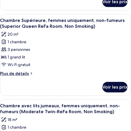
Voir les prix
sur
avec
le
lits
type
Afficher
Une chambre d’hôtel avec un lit, un can
jumeaux,
3
de
Chambre Supérieure, femmes uniquement, non-fumeurs
toutes
chambre
non-
(Superior Queen ReFa Room, Non Smoking)
Chambre
les
fumeurs
20 m²
Supérieure
photos
(Extra
avec
1 chambre
pour
Bed)
lits
3 personnes
ce
jumeaux,
non-
type
1 grand lit
fumeurs
de
Wi-Fi gratuit
(Extra
chambre :
Bed)
Plus
Plus de détails
Chambre
de
Supérieure,
détails
Voir les prix
sur
femmes
le
uniquement,
type
Afficher
Une chambre d’hôtel avec un grand lit,
non-
2
de
Chambre avec lits jumeaux, femmes uniquement, non-
toutes
chambre
fumeurs
fumeurs (Moderate Twin-ReFa Room, Non Smoking)
Chambre
les
(Superior
18 m²
Supérieure,
photos
Queen
femmes
1 chambre
pour
uniquement,