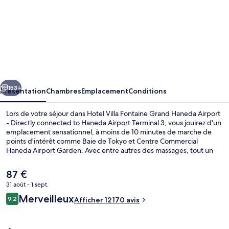
de
l’hébergement
Hotel
Villa
Fontaine
Grand
cédent
Suivant
Haneda
153+
Présentation
Chambres
Emplacement
Conditions
Airport
Lors de votre séjour dans Hotel Villa Fontaine Grand Haneda Airport
-
- Directly connected to Haneda Airport Terminal 3, vous jouirez d'un
emplacement sensationnel, à moins de 10 minutes de marche de
Directly
points d'intérêt comme Baie de Tokyo et Centre Commercial
connected
Haneda Airport Garden. Avec entre autres des massages, tout un
univers de bien-être vous ouvre ses portes. En cas de petite faim,
to
l'établissement オールデイダイニング グランドエール, l'un des 2
Le
87 €
Haneda
restaurants, vous accueille au moment du petit déjeuner, du
prix
31 août - 1 sept.
déjeuner et du dîner. Au menu des petits plus offerts sur place, on
actuel
Airport
trouve une salle de fitness et un bar / salon. Sympa non ? La literie
Avis
Merveilleux
Extérieur
9,2
est
Afficher 12 170 avis
9,2 sur 10
de qualité et le personnel attentionné remportent un franc succès
Terminal
voyageurs
de
auprès des autres voyageurs. Les transports publics sont tout
87 €.
3
proches. Terminal 3 de l'aéroport de Haneda se situe à seulement 12