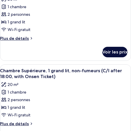
Superior
les
with
Twin
1 chambre
photos
Onsen
Room,
pour
2 personnes
ticket
Non
ce
Smoking
1 grand lit
with
type
Wi-Fi gratuit
Onsen
de
ticket
Plus
Plus de détails
chambre :
de
Superior
détails
Voir les prix
sur
Queen
le
Room,
type
Afficher
Une chambre d’hôtel avec un lit, un can
Non
2
de
Chambre Supérieure, 1 grand lit, non-fumeurs (C/I after
toutes
Smoking,
chambre
18:00, with Onsen Ticket)
Superior
les
with
20 m²
Queen
photos
Onsen
Room,
1 chambre
pour
ticket
Non
2 personnes
ce
Smoking,
with
type
1 grand lit
Onsen
de
Wi-Fi gratuit
ticket
chambre :
Plus
Plus de détails
Chambre
de