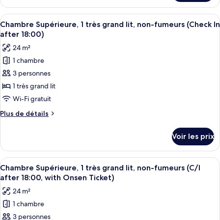
Non
le
lits
Smoking)
type
Afficher
Une chambre d’hôtel moderne équipée d
jumeaux,
2
de
Chambre Supérieure, 1 très grand lit, non-fumeurs (Check In
toutes
chambre
non-
after 18:00)
Chambre
les
fumeurs
24 m²
Deluxe
photos
(with
avec
1 chambre
pour
Tatami
lits
3 personnes
ce
jumeaux,
Area)
non-
type
1 très grand lit
fumeurs
de
Wi-Fi gratuit
(with
chambre :
Tatami
Plus
Plus de détails
Chambre
Area)
de
Supérieure,
détails
Voir les prix
sur
1
le
très
type
Afficher
Une chambre d’hôtel moderne équipée d
grand
2
de
Chambre Supérieure, 1 très grand lit, non-fumeurs (C/I
toutes
chambre
lit,
after 18:00, with Onsen Ticket)
Chambre
les
non-
24 m²
Supérieure,
photos
fumeurs
1
1 chambre
pour
(Check
très
3 personnes
ce
grand