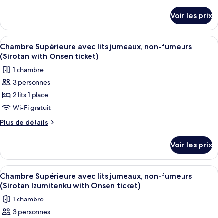
de
ticket)
Deluxe
détails
Voir les prix
sur
avec
le
lits
type
Afficher
Une chambre d’hôtel avec deux lits, un
jumeaux,
4
de
Chambre Supérieure avec lits jumeaux, non-fumeurs
toutes
chambre
non-
(Sirotan with Onsen ticket)
Chambre
les
fumeurs
1 chambre
Deluxe
photos
(with
avec
3 personnes
pour
Tatami
lits
2 lits 1 place
ce
jumeaux,
Area,
non-
type
Wi-Fi gratuit
with
fumeurs
de
Onsen
Plus
Plus de détails
(with
chambre :
de
Tatami
ticket)
détails
Chambre
Area,
Voir les prix
sur
with
Supérieure
le
Onsen
avec
type
ticket)
Afficher
Une chambre d’hôtel avec deux lits, u
2
lits
de
Chambre Supérieure avec lits jumeaux, non-fumeurs
toutes
chambre
jumeaux,
(Sirotan Izumitenku with Onsen ticket)
Chambre
les
non-
1 chambre
Supérieure
photos
fumeurs
avec
3 personnes
pour
lits