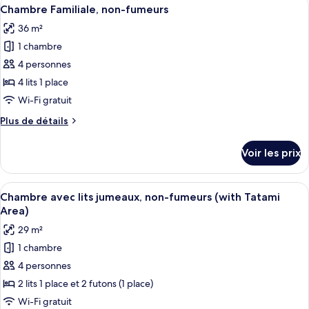
Afficher
non-
2
de
Chambre Familiale, non-fumeurs
toutes
fumeurs
chambre
36 m²
Chambre
les
Triple
1 chambre
photos
Supérieure,
pour
4 personnes
non-
ce
fumeurs
4 lits 1 place
type
Wi-Fi gratuit
de
Plus
Plus de détails
chambre :
de
Chambre
détails
Voir les prix
sur
Familiale,
le
non-
type
Afficher
Une chambre d’hôtel avec deux lits, un
fumeurs
4
de
Chambre avec lits jumeaux, non-fumeurs (with Tatami
toutes
chambre
Area)
Chambre
les
29 m²
Familiale,
photos
non-
1 chambre
pour
fumeurs
4 personnes
ce
type
2 lits 1 place et 2 futons (1 place)
de
Wi-Fi gratuit