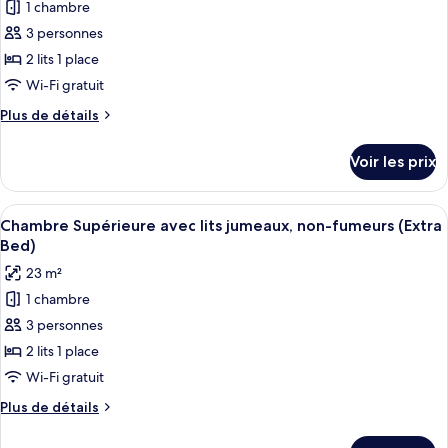
Supérieure,
1 chambre
photos
non-
pour
3 personnes
fumeurs
ce
(Queen)
2 lits 1 place
type
Wi-Fi gratuit
de
Plus
Plus de détails
chambre :
de
Chambre
détails
Voir les prix
sur
Supérieure
le
avec
type
Afficher
Une chambre d’hôtel avec deux lits, un
lits
2
de
Chambre Supérieure avec lits jumeaux, non-fumeurs (Extra
toutes
jumeaux,
chambre
Bed)
Chambre
les
non-
23 m²
Supérieure
photos
fumeurs
avec
1 chambre
pour
lits
3 personnes
ce
jumeaux,
non-
type
2 lits 1 place
fumeurs
de
Wi-Fi gratuit
chambre :
Plus
Plus de détails
Chambre
de
Supérieure
détails