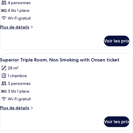
pour
4 personnes
In
grand
ce
lit,
4 lits 1 place
after
non-
type
18:00)
Wi-Fi gratuit
fumeurs
de
(Check
Plus
Plus de détails
chambre :
In
de
Family
after
détails
Voir les prix
18:00)
sur
Room,
le
Non
type
Afficher
Une chambre d’hôtel avec deux lits, un
Smoking
2
de
Superior Triple Room, Non Smoking with Onsen ticket
toutes
with
chambre
28 m²
Family
les
Onsen
Room,
1 chambre
photos
ticket
Non
pour
3 personnes
Smoking
ce
with
3 lits 1 place
Onsen
type
Wi-Fi gratuit
ticket
de
Plus
Plus de détails
chambre :
de
Superior
détails
Voir les prix
sur
Triple
le
Room,