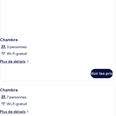
Chambre
3 personnes
Wi-Fi gratuit
Plus
Plus de détails
de
détails
Voir les prix
sur
le
type
Afficher
Un plan d’une chambre d’hôtel comprena
1
de
Chambre
toutes
chambre
7 personnes
Chambre
les
Wi-Fi gratuit
photos
pour
Plus
Plus de détails
de