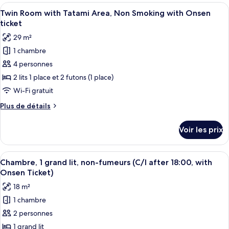
type
Afficher
Une chambre d’hôtel avec deux lits, un
Non
4
de
Twin Room with Tatami Area, Non Smoking with Onsen
toutes
Smoking
chambre
ticket
Superior
les
with
29 m²
Triple
photos
Onsen
Room,
1 chambre
pour
ticket
Non
4 personnes
ce
Smoking
with
type
2 lits 1 place et 2 futons (1 place)
Onsen
de
Wi-Fi gratuit
ticket
chambre :
Plus
Plus de détails
Twin
de
Room
détails
Voir les prix
sur
with
le
Tatami
type
Afficher
Une chambre d’hôtel avec un lit, une p
Area,
4
de
Chambre, 1 grand lit, non-fumeurs (C/I after 18:00, with
toutes
chambre
Non
Onsen Ticket)
Twin
les
Smoking
18 m²
Room
photos
with
with
1 chambre
pour
Onsen
Tatami
2 personnes
ce
Area,
ticket
Non
type
1 grand lit