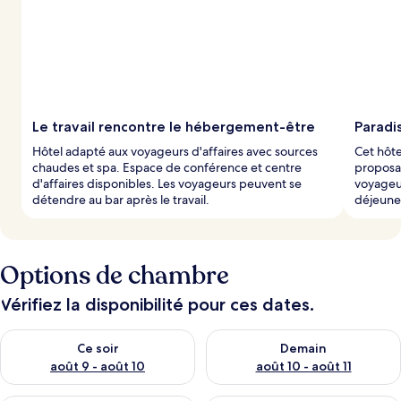
Le travail rencontre le hébergement-être
Paradis
Hôtel adapté aux voyageurs d'affaires avec sources
Cet hôte
chaudes et spa. Espace de conférence et centre
proposan
d'affaires disponibles. Les voyageurs peuvent se
voyageu
détendre au bar après le travail.
déjeuner
Options de chambre
Vérifiez la disponibilité pour ces dates.
Vérifier la disponibilité pour ce soir août 9 - août 10
Vérifier la disponibilité pour 
Ce soir
Demain
août 9 - août 10
août 10 - août 11