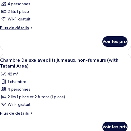
ReFa
4 personnes
ce
non-
Room,
fumeurs
type
2 lits 1 place
Non
(Superior
de
Wi-Fi gratuit
Smoking)
Queen
chambre :
ReFa
Plus
Plus de détails
Chambre
Room,
de
Non
avec
détails
Voir les prix
Smoking)
sur
lits
le
jumeaux,
type
Afficher
Une chambre d’hôtel avec deux lits, un
femmes
4
de
Chambre Deluxe avec lits jumeaux, non-fumeurs (with
toutes
chambre
uniquement,
Tatami Area)
Chambre
les
non-
42 m²
avec
photos
fumeurs
lits
1 chambre
pour
(Moderate
jumeaux,
4 personnes
ce
femmes
Twin-
uniquement,
type
2 lits 1 place et 2 futons (1 place)
ReFa
non-
de
Wi-Fi gratuit
Room,
fumeurs
chambre :
(Moderate
Non
Plus
Plus de détails
Chambre
Twin-
de
Smoking)
ReFa
Deluxe
détails
Voir les prix
Room,
sur
avec