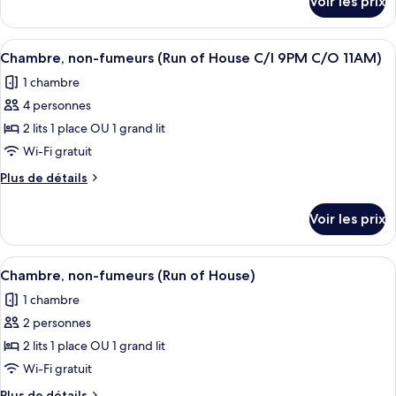
Voir les prix
sur
Chambre,
Seasons)
le
non-
type
Afficher
Une chambre d’hôtel avec un lit, un can
fumeurs
2
de
Chambre, non-fumeurs (Run of House C/I 9PM C/O 11AM)
toutes
chambre
(Run
1 chambre
Chambre,
les
of
non-
4 personnes
photos
House
fumeurs
pour
2 lits 1 place OU 1 grand lit
C/I
(Run
ce
of
Wi-Fi gratuit
3PM
House
type
C/O
Plus
Plus de détails
C/I
de
de
8AM)
3PM
chambre :
détails
C/O
Voir les prix
sur
Chambre,
8AM)
le
non-
type
Afficher
Une chambre d’hôtel avec un lit, un can
fumeurs
2
de
Chambre, non-fumeurs (Run of House)
toutes
chambre
(Run
1 chambre
Chambre,
les
of
non-
2 personnes
photos
House
fumeurs
pour
2 lits 1 place OU 1 grand lit
C/I
(Run
ce
of
Wi-Fi gratuit
9PM
House
type
C/O
Plus
Plus de détails