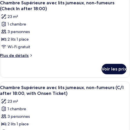
Non
Ticket)
2
de
Chambre Supérieure avec lits jumeaux, non-fumeurs
toutes
Smoking
chambre
(Check In after 18:00)
Superior
les
with
23 m²
King
photos
Onsen
Room,
1 chambre
pour
ticket
Non
3 personnes
ce
Smoking
with
type
2 lits 1 place
Onsen
de
Wi-Fi gratuit
ticket
chambre :
Plus
Plus de détails
Chambre
de
Supérieure
détails
Voir les prix
sur
avec
le
lits
type
Afficher
Une chambre d’hôtel avec deux lits, u
jumeaux,
2
de
Chambre Supérieure avec lits jumeaux, non-fumeurs (C/I
toutes
chambre
non-
after 18:00, with Onsen Ticket)
Chambre
les
fumeurs
23 m²
Supérieure
photos
(Check
avec
1 chambre
pour
In
lits
3 personnes
ce
jumeaux,
after
non-
type
2 lits 1 place
18:00)
fumeurs