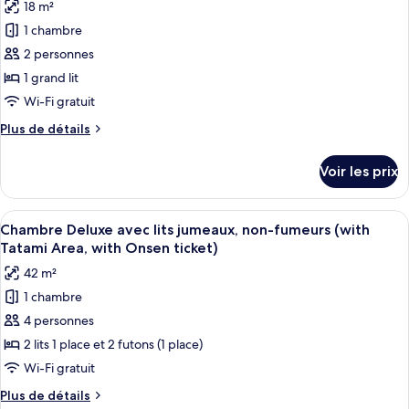
Check
18 m²
non-
photos
In
fumeurs
1 chambre
pour
after
(Moderate,
2 personnes
ce
Check
18:00)
In
type
1 grand lit
after
de
Wi-Fi gratuit
18:00)
chambre :
Plus
Plus de détails
Chambre,
de
1
détails
Voir les prix
sur
grand
le
lit,
type
Afficher
Une chambre d’hôtel avec deux lits, un
non-
4
de
Chambre Deluxe avec lits jumeaux, non-fumeurs (with
toutes
chambre
fumeurs
Tatami Area, with Onsen ticket)
Chambre,
les
(Moderate
42 m²
1
photos
Queen,
grand
1 chambre
pour
with
lit,
4 personnes
ce
non-
Onsen
fumeurs
type
2 lits 1 place et 2 futons (1 place)
ticket)
(Moderate
de
Wi-Fi gratuit
Queen,
chambre :
with
Plus
Plus de détails
Chambre
Onsen