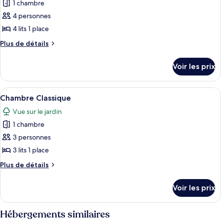
Quadruple
1 chambre
photos
pour
4 personnes
ce
4 lits 1 place
type
Plus
Plus de détails
de
de
chambre :
détails
Voir les prix
sur
Chambre
le
Tradition
type
Afficher
Chambre Classique
1
de
Chambre Classique
toutes
chambre
Vue sur le jardin
Chambre
les
Tradition
1 chambre
photos
pour
3 personnes
ce
3 lits 1 place
type
Plus
Plus de détails
de
de
chambre :
détails
Voir les prix
sur
Chambre
le
Classique
type
Hébergements similaires
de