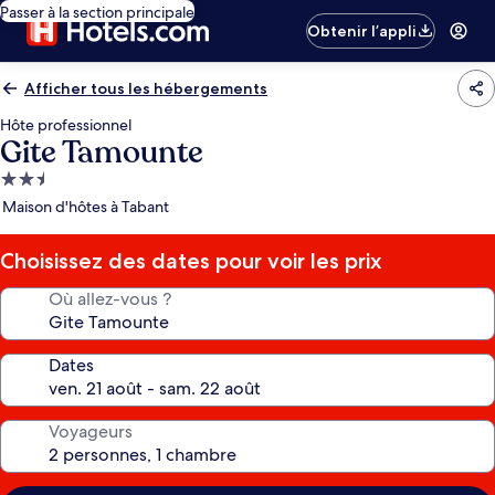
Passer à la section principale
Obtenir l’appli
Afficher tous les hébergements
Hôte professionnel
Gite Tamounte
Hébergement
2.5 étoiles
Maison d'hôtes à Tabant
Choisissez des dates pour voir les prix
Où allez-vous ?
Dates
Voyageurs