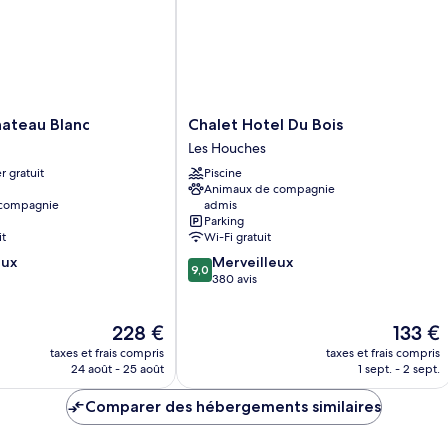
Chalet
hateau Blanc
Chalet Hotel Du Bois
Hotel
Les Houches
Du
r gratuit
Piscine
Bois
Animaux de compagnie
Les
 compagnie
admis
Houches
Parking
it
Wi-Fi gratuit
9.0
eux
Merveilleux
9,0
sur
380 avis
10,
Merveilleux,
Le
Le
228 €
133 €
380 avis
nouveau
nouveau
taxes et frais compris
taxes et frais compris
prix
prix
24 août - 25 août
1 sept. - 2 sept.
est
est
de
de
Comparer des hébergements similaires
228 €
133 €