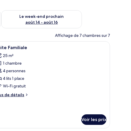
-end août 7 - août 9
Vérifier la disponibilité pour le week-end prochain août 14 - a
Le week-end prochain
août 14 - août 16
Affichage de 7 chambres sur 7
étagères intégrées.
u et une chaise.
fficher
Une pièce en bois avec un lit, un bureau et un
4
ite Familiale
outes
25 m²
s
1 chambre
hotos
our
4 personnes
e
4 lits 1 place
ype
Wi-Fi gratuit
e
us
us de détails
hambre :
e
uite
tails
r
amiliale
Voir les prix
pe
e