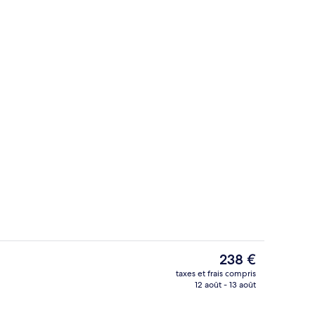
Suite Familiale | Bureau, fer et planche
Le
238 €
prix
taxes et frais compris
actuel
12 août - 13 août
am, massages sportifs, massages
Sauna, hammam, massages sportifs, m
est
de