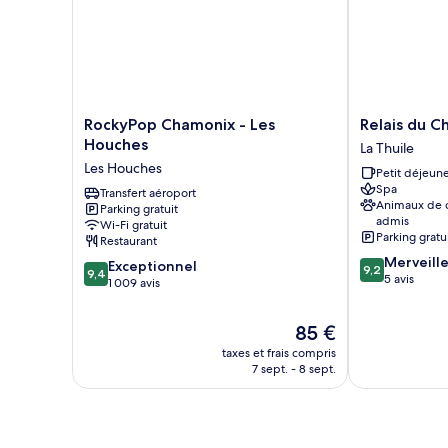
RockyPop
Relais
RockyPop Chamonix - Les
Relais du C
Chamonix
du
Houches
La Thuile
-
Chateau
Les Houches
Petit déjeune
Les
Blanc
Spa
Houches
Transfert aéroport
La
Animaux de
Parking gratuit
Les
Thuile
admis
Wi-Fi gratuit
Houches
Parking gratu
Restaurant
9.2
Merveill
9.4
Exceptionnel
9,2
9,4
sur
5 avis
sur
1 009 avis
10,
10,
Merveilleux,
Exceptionnel,
Le
85 €
5 avis
1 009 avis
nouveau
taxes et frais compris
prix
7 sept. - 8 sept.
est
de
85 €