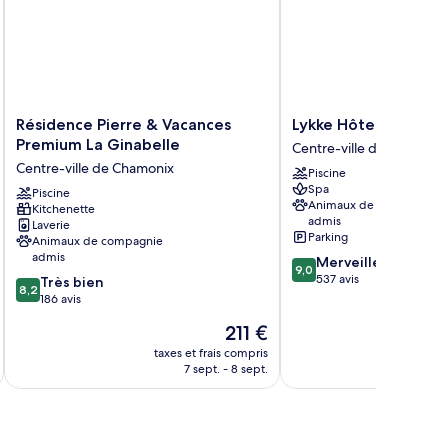
Résidence
Lykke
Résidence Pierre & Vacances
Lykke Hôtel & Spa C
Pierre
Hôtel
Premium La Ginabelle
Centre-ville de Chamoni
&
&
Centre-ville de Chamonix
Piscine
Vacances
Spa
Spa
Premium
Piscine
Chamonix
Animaux de compagnie
Kitchenette
La
Centre-
admis
Laverie
Ginabelle
ville
Parking
Animaux de compagnie
Centre-
de
admis
9.0
Merveilleux
ville
Chamonix
9,0
sur
537 avis
8.2
Très bien
de
8,2
10,
sur
186 avis
Chamonix
Merveilleux,
10,
Le
211 €
537 avis
Très
nouveau
bien,
taxes et frais compris
tax
prix
7 sept. - 8 sept.
186 avis
est
de
211 €