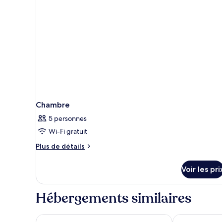
Chambre
5 personnes
Wi-Fi gratuit
Plus
Plus de détails
de
détails
Voir les pri
sur
le
type
Hébergements similaires
de
chambre
Chambre
RockyPop Chamonix - Les Houches
Relais du Cha