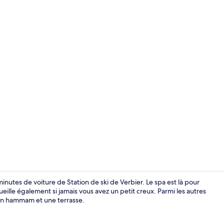
Bar lounge
inutes de voiture de Station de ski de Verbier. Le spa est là pour
eille également si jamais vous avez un petit creux. Parmi les autres
un hammam et une terrasse.
Sauna, hamm