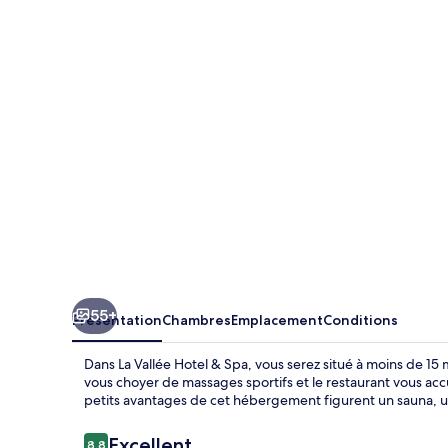
Vallée
Hotel
&
Spa
55+
Présentation
Chambres
Emplacement
Conditions
Dans La Vallée Hotel & Spa, vous serez situé à moins de 15 m
vous choyer de massages sportifs et le restaurant vous accu
petits avantages de cet hébergement figurent un sauna, 
Avis
Excellent
8,8