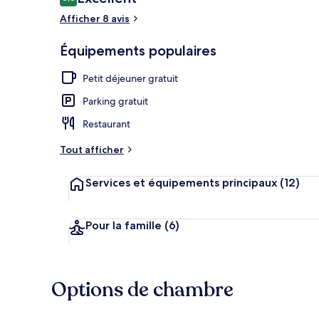
8,8 sur 10
voyageurs
Afficher 8 avis
Équipements populaires
Sauna, hamma
Petit déjeuner gratuit
Parking gratuit
Restaurant
Tout afficher
Services et équipements principaux
(12)
Pour la famille
(6)
Options de chambre