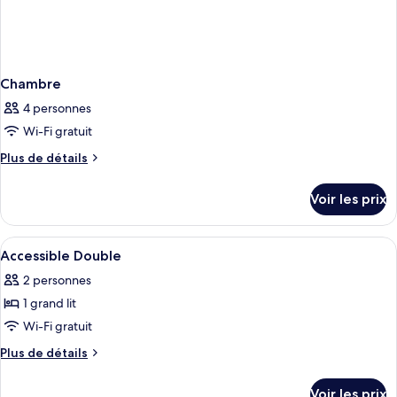
Chambre
4 personnes
Wi-Fi gratuit
Plus
Plus de détails
de
détails
Voir les prix
sur
le
type
Afficher
Literie de qualité supérieure, bureau, 
3
de
Accessible Double
toutes
chambre
2 personnes
Chambre
les
1 grand lit
photos
pour
Wi-Fi gratuit
ce
Plus
Plus de détails
type
de
détails
de
Voir les prix