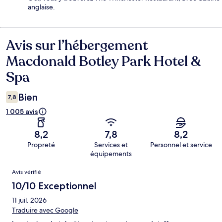
anglaise.
Avis sur l’hébergement
Avis
Macdonald Botley Park Hotel &
Spa
Bien
7,8
1 005 avis
8,2
7,8
8,2
Propreté
Services et
Personnel et service
équipements
Avis
Avis vérifié
10/10 Exceptionnel
11 juil. 2026
Traduire avec Google