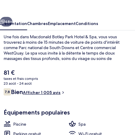
Park
Hotel
cédent
Suivant
&
48+
Présentation
Chambres
Emplacement
Conditions
Spa
Une fois dans Macdonald Botley Park Hotel & Spa, vous vous
trouverez à moins de 15 minutes de voiture de points d'intérêt
comme Parc national de South Downs et Centre commercial
WestQuay. Le spa vous invite à la détente le temps de doux
massages des tissus profonds, soins du visage ou soins de
manucure et de pédicure. Et pour vous rassasier, des spécialités
Cuisine anglaise vous sont servies à l'établissement The Winchester
Le
81 €
Restaurant, qui est ouvert à l'heure du petit déjeuner et du dîner.
prix
taxes et frais compris
Parmi les autres petits avantages de cet hébergement figurent une
actuel
23 août - 24 août
piscine couverte, un bar / salon et une salle de fitness. Les autres
Port de plaisance
est
Avis
voyageurs ne disent que du bien en ce qui concerne le personnel
Bien
7,8
Afficher 1 005 avis
de
7,8 sur 10
attentionné.
voyageurs
81 €.
Équipements populaires
Piscine
Spa
Parking gratuit
Wi-Fi gratuit