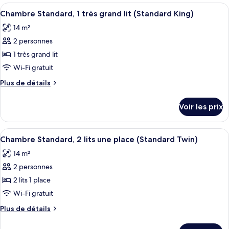
type
Double)
Afficher
Une chambre d’hôtel avec un grand lit
1
8
de
Chambre Standard, 1 très grand lit (Standard King)
toutes
chambre
lit
14 m²
Chambre
les
double
Standard,
2 personnes
photos
(Standard
1
pour
1 très grand lit
Double)
lit
ce
double
Wi-Fi gratuit
(Standard
type
Plus
Plus de détails
Double)
de
de
chambre :
détails
Voir les prix
sur
Chambre
le
Standard,
type
Afficher
Une chambre d’hôtel avec deux lits, u
1
7
de
Chambre Standard, 2 lits une place (Standard Twin)
toutes
chambre
très
14 m²
Chambre
les
grand
Standard,
2 personnes
photos
lit
1
pour
2 lits 1 place
(Standard
très
ce
grand
Wi-Fi gratuit
King)
lit
type
Plus
Plus de détails
(Standard
de
de
King)
chambre :
détails