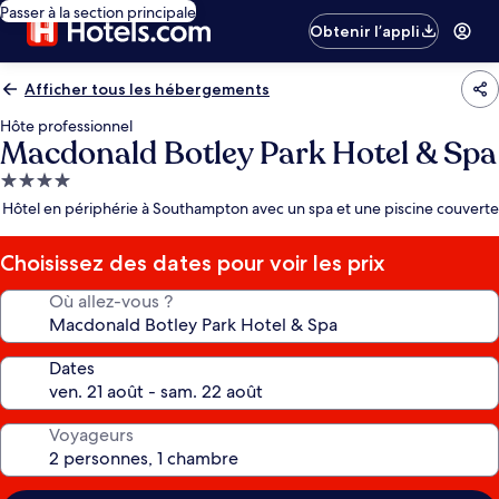
Passer à la section principale
Obtenir l’appli
Afficher tous les hébergements
Hôte professionnel
Macdonald Botley Park Hotel & Spa
Hébergement
4.0 étoiles
Hôtel en périphérie à Southampton avec un spa et une piscine couverte
Choisissez des dates pour voir les prix
Où allez-vous ?
Dates
Voyageurs