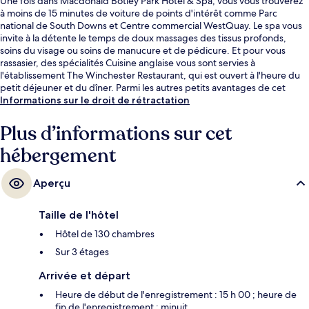
Une fois dans Macdonald Botley Park Hotel & Spa, vous vous trouverez
à moins de 15 minutes de voiture de points d'intérêt comme Parc
national de South Downs et Centre commercial WestQuay. Le spa vous
invite à la détente le temps de doux massages des tissus profonds,
soins du visage ou soins de manucure et de pédicure. Et pour vous
rassasier, des spécialités Cuisine anglaise vous sont servies à
l'établissement The Winchester Restaurant, qui est ouvert à l'heure du
petit déjeuner et du dîner. Parmi les autres petits avantages de cet
hébergement figurent une piscine couverte, un bar / salon et une salle
Informations sur le droit de rétractation
de fitness. Les autres voyageurs ne disent que du bien en ce qui
concerne le personnel attentionné.
Plus d’informations sur cet
hébergement
Aperçu
Taille de l'hôtel
Hôtel de 130 chambres
Sur 3 étages
Arrivée et départ
Heure de début de l'enregistrement : 15 h 00 ; heure de
fin de l'enregistrement : minuit.