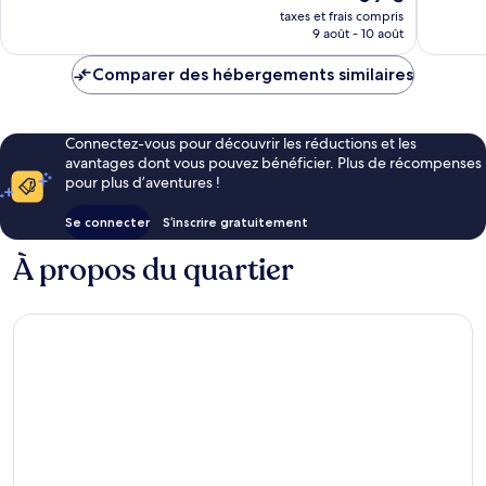
nouveau
468 avis
taxes et frais compris
prix
9 août - 10 août
est
de
Comparer des hébergements similaires
69 €
Connectez-vous pour découvrir les réductions et les
avantages dont vous pouvez bénéficier. Plus de récompenses
pour plus d’aventures !
Se connecter
S’inscrire gratuitement
À propos du quartier