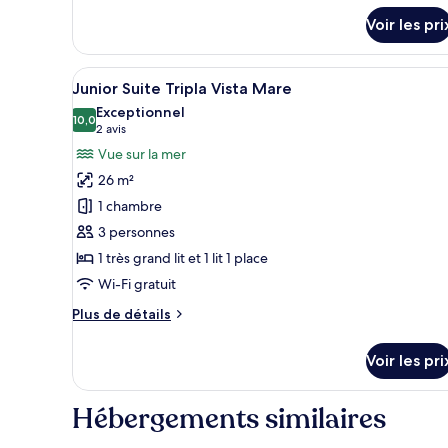
le
Tripla
Voir les pri
type
de
chambre
Afficher
Junior Suite Tripla Vista Mare |
Camera
9
Junior Suite Tripla Vista Mare
toutes
Classic
Exceptionnel
Tripla
les
10,0
10,0 sur 10
(2 avis)
2 avis
photos
Vue sur la mer
pour
26 m²
ce
1 chambre
type
3 personnes
de
1 très grand lit et 1 lit 1 place
chambre :
Junior
Wi-Fi gratuit
Suite
Plus
Plus de détails
Tripla
de
détails
Vista
Voir les pri
sur
Mare
le
type
Hébergements similaires
de
chambre