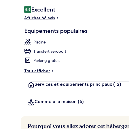
Avis
Excellent
8,8
8,8 sur 10
voyageurs
Afficher 66 avis
Restaurant
Équipements populaires
Piscine
Transfert aéroport
Parking gratuit
Tout afficher
Services et équipements principaux
(12)
Comme à la maison
(6)
Pourquoi vous allez adorer cet héberg