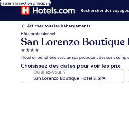
Passer à la section principale
Rechercher des voyage
Afficher tous les hébergements
Hôte professionnel
San Lorenzo Boutique 
Hébergement
4.0 étoiles
Hôtel en périphérie avec un spa proposant des soins comple
Choisissez des dates pour voir les prix
Où allez-vous ?
Galerie
photos
de
l’hébergement
San