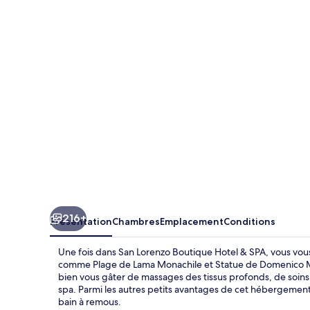
Lorenzo
Boutique
Hotel
&
SPA
216+
Présentation
Chambres
Emplacement
Conditions
Une fois dans San Lorenzo Boutique Hotel & SPA, vous vous
comme Plage de Lama Monachile et Statue de Domenico Mo
bien vous gâter de massages des tissus profonds, de soins
spa. Parmi les autres petits avantages de cet hébergement 
bain à remous.