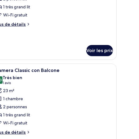
ype
1 très grand lit
e
Wi-Fi gratuit
hambre :
us
us de détails
epandance
e
eluxe
tails
r
Voir les prix
pe
e
hambre
alité supérieure, couette en duvet d'oie
fficher
Camera Classic con Balcone | Literie de qualit
epandance
10
mera Classic con Balcone
outes
luxe
Très bien
s
0
8,0 sur 10
(1 avis)
1 avis
hotos
23 m²
our
1 chambre
e
2 personnes
ype
1 très grand lit
e
Wi-Fi gratuit
hambre :
amera
us
us de détails
assic
e