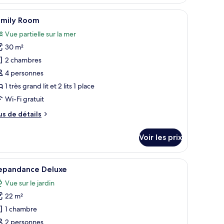
iscina
hambre
lité supérieure, couette en duvet d'oie
fficher
Family Room | Literie de qualité supérieure, c
nior
11
amily Room
outes
ite
Vue partielle sur la mer
ipla
s
sta
30 m²
hotos
scina
our
2 chambres
e
4 personnes
ype
1 très grand lit et 2 lits 1 place
e
Wi-Fi gratuit
hambre :
us
us de détails
amily
e
oom
tails
Voir les prix
r
pe
en duvet d'oie
fficher
Depandance Deluxe | Literie de qualité supéri
21
e
epandance Deluxe
outes
hambre
Vue sur le jardin
mily
s
oom
22 m²
hotos
our
1 chambre
e
2 personnes