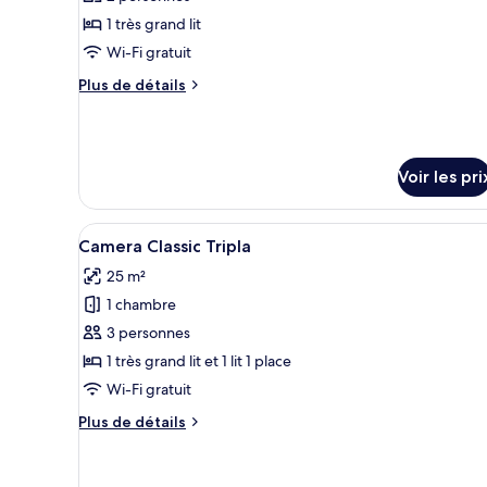
type
1 très grand lit
de
Wi-Fi gratuit
chambre :
Plus
Plus de détails
The
de
27
détails
Exclusive
sur
le
Room
Voir les pri
type
de
chambre
Afficher
Camera Classic Tripla | Literie 
The
11
Camera Classic Tripla
toutes
27
25 m²
Exclusive
les
Room
1 chambre
photos
pour
3 personnes
ce
1 très grand lit et 1 lit 1 place
type
Wi-Fi gratuit
de
Plus
Plus de détails
chambre :
de
Camera
détails
sur
Classic