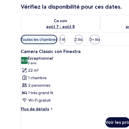
Vérifiez la disponibilité pour ces dates.
Vérifier la disponibilité pour ce soir août 7 - août 8
Vérifier la di
Ce soir
août 7 - août 8
a
Filtres
Toutes les chambres
1 lit
2 lits
3+ lits
disponibles
Afficher
Camera Classic con Finestra | L
pour
8
Camera Classic con Finestra
toutes
les
Exceptionnel
les
10,0
chambres
10,0 sur 10
(3 avis)
3 avis
photos
22 m²
pour
1 chambre
ce
2 personnes
type
1 très grand lit
de
Wi-Fi gratuit
chambre :
Camera
Plus
Plus de détails
Classic
de
détails
con
Voir les pri
sur
Finestra