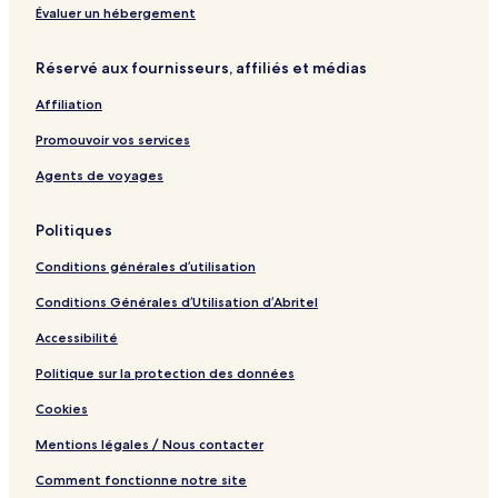
B
t
Évaluer un hébergement
e
i
a
q
Réservé aux fournisseurs, affiliés et médias
c
u
h
e
Affiliation
H
o
Promouvoir vos services
t
e
Agents de voyages
l
Politiques
Conditions générales d’utilisation
Conditions Générales d’Utilisation d’Abritel
Accessibilité
Politique sur la protection des données
Cookies
Mentions légales / Nous contacter
Comment fonctionne notre site