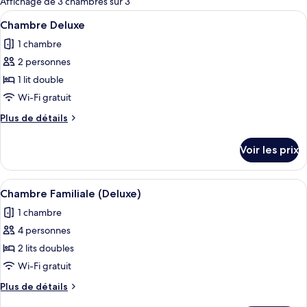
Affichage de 3 chambres sur 3
les
Afficher
Une chambre d’hôtel avec un lit, un ve
4
Chambre Deluxe
chambres
toutes
1 chambre
les
2 personnes
photos
pour
1 lit double
ce
Wi-Fi gratuit
type
Plus
Plus de détails
de
de
chambre :
détails
Voir les prix
sur
Chambre
le
Deluxe
type
Afficher
Une chambre avec un lit, une télévisio
8
de
Chambre Familiale (Deluxe)
toutes
chambre
1 chambre
Chambre
les
Deluxe
4 personnes
photos
pour
2 lits doubles
ce
Wi-Fi gratuit
type
Plus
Plus de détails
de
de