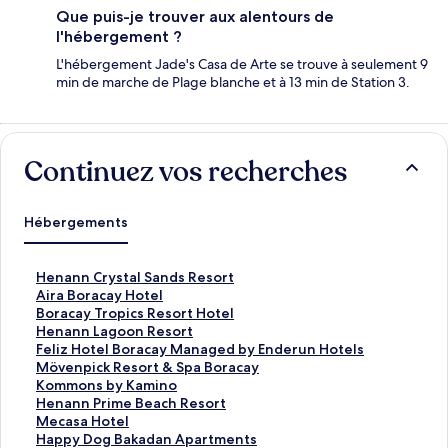
Que puis-je trouver aux alentours de
l'hébergement ?
L'hébergement Jade's Casa de Arte se trouve à seulement 9
min de marche de Plage blanche et à 13 min de Station 3.
Continuez vos recherches
Hébergements
L
Henann Crystal Sands Resort
i
L
Aira Boracay Hotel
e
i
L
Boracay Tropics Resort Hotel
n
e
i
L
Henann Lagoon Resort
o
n
e
i
L
Feliz Hotel Boracay Managed by Enderun Hotels
u
o
n
e
i
L
Mövenpick Resort & Spa Boracay
v
u
o
n
e
i
L
Kommons by Kamino
r
v
u
o
n
e
i
L
Henann Prime Beach Resort
a
r
v
u
o
n
e
i
L
Mecasa Hotel
n
a
r
v
u
o
n
e
i
L
Happy Dog Bakadan Apartments