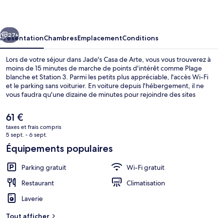
de
Arte
cédent
Suivant
27+
Présentation
Chambres
Emplacement
Conditions
Lors de votre séjour dans Jade's Casa de Arte, vous vous trouverez à
moins de 15 minutes de marche de points d'intérêt comme Plage
blanche et Station 3. Parmi les petits plus appréciable, l'accès Wi-Fi
et le parking sans voiturier. En voiture depuis l'hébergement, il ne
vous faudra qu'une dizaine de minutes pour rejoindre des sites
comme Station 1 et Centre commercial D'mall de Boracay.
Le
61 €
prix
taxes et frais compris
actuel
5 sept. - 6 sept.
Extérieur
est
Équipements populaires
de
61 €.
Parking gratuit
Wi-Fi gratuit
Restaurant
Climatisation
Laverie
Tout afficher