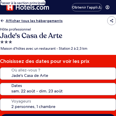
Passer à la section principale
Obtenir l’appli
Afficher tous les hébergements
Hôte professionnel
Jade's Casa de Arte
Hébergement
3.0 étoiles
Maison d'hôtes avec un restaurant - Station 2 à 2,3 km
Choisissez des dates pour voir les prix
Où allez-vous ?
Dates
Voyageurs