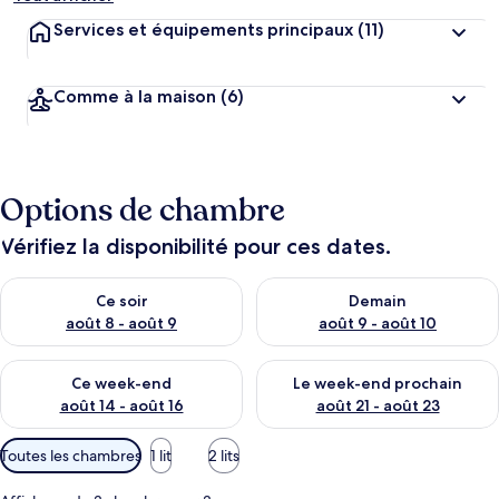
Services et équipements principaux
(11)
Comme à la maison
(6)
Options de chambre
Vérifiez la disponibilité pour ces dates.
Vérifier la disponibilité pour ce soir août 8 - août 9
Vérifier la disponibilité pour 
Ce soir
Demain
août 8 - août 9
août 9 - août 10
Vérifier la disponibilité pour ce week-end août 14 - août 16
Vérifier la disponibilité pour
Ce week-end
Le week-end prochain
août 14 - août 16
août 21 - août 23
Filtres
Toutes les chambres
1 lit
2 lits
disponibles
pour