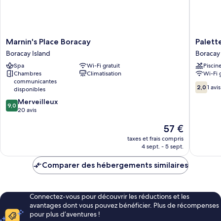
Marnin's
Palette
Marnin's Place Boracay
Palett
Place
Boracay
Boracay Island
Boracay 
Boracay
Isle
Spa
Wi-Fi gratuit
Piscin
Boracay
by
Chambres
Climatisation
Wi-Fi 
Island
The
communicantes
White
2.0
2,0
1 avis
disponibles
Beach
sur
9.0
Merveilleux
Boracay
10,
9,0
sur
20 avis
Island
1 avis
10,
Le
57 €
Merveilleux,
nouveau
20 avis
taxes et frais compris
prix
4 sept. - 5 sept.
est
de
Comparer des hébergements similaires
57 €
Connectez-vous pour découvrir les réductions et les
avantages dont vous pouvez bénéficier. Plus de récompenses
pour plus d’aventures !