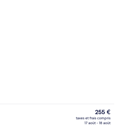
Restaurant
Le
255 €
prix
taxes et frais compris
actuel
17 août - 18 août
Standard Small Ocean View | Literie de qualité supérieure, surmatelas, minibar, rideau
Terrasse/Patio
est
de