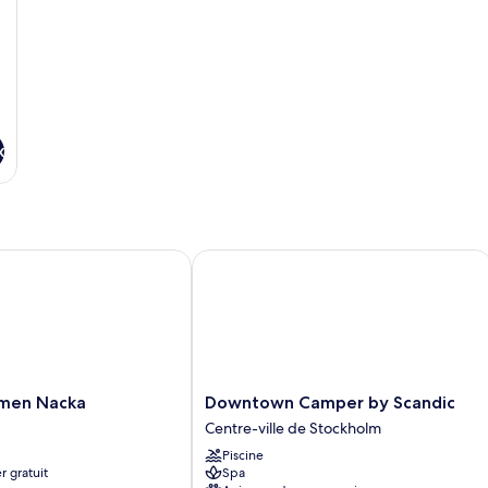
x
en Nacka
Downtown Camper by Scandic
en
Downtown
men Nacka
Downtown Camper by Scandic
Camper
Centre-ville de Stockholm
by
Piscine
Scandic
r gratuit
Spa
Centre-