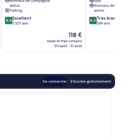
Animaux de compagnie
Spa
Centre-
admis
Animaux de compagnie
ville
Parking
admis
de
8.8
8.4
Excellent
Très bien
Stockholm
8,8
8,4
sur
sur
2 327 avis
289 avis
10,
10,
Le
118 €
Excellent,
Très
nouveau
2 327 avis
bien,
taxes et frais compris
tax
prix
289 avis
30 août - 31 août
est
de
118 €
Se connecter
S’inscrire gratuitement