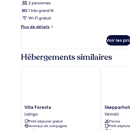
2 personnes
type
1 très grand lit
de
Wi-Fi gratuit
chambre :
Chambre
Plus
Plus de détails
Double
de
détails
Deluxe
Voir les pri
sur
le
type
Hébergements similaires
de
chambre
Chambre
Villa Foresta
Skepparholm
Double
Deluxe
Villa
Skepparholm
Villa Foresta
Skepparhol
Foresta
Nacka
Lidingo
Värmdö
Lidingo
Värmdö
Petit déjeuner gratuit
Piscine
Animaux de compagnie
Petit déjeune