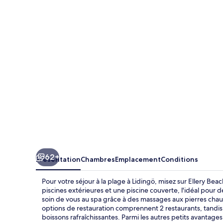
Beach
House
62+
Présentation
Chambres
Emplacement
Conditions
Pour votre séjour à la plage à Lidingö, misez sur Ellery 
piscines extérieures et une piscine couverte, l'idéal po
soin de vous au spa grâce à des massages aux pierres cha
options de restauration comprennent 2 restaurants, tandis q
boissons rafraîchissantes. Parmi les autres petits avanta