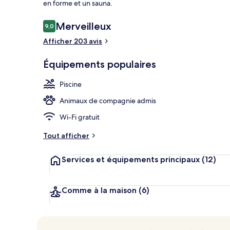
en forme et un sauna.
Avis
Merveilleux
9,0
9,0 sur 10
voyageurs
Afficher 203 avis
Sauna, soins 
Équipements populaires
Piscine
Animaux de compagnie admis
Wi-Fi gratuit
Tout afficher
Services et équipements principaux
(12)
Comme à la maison
(6)