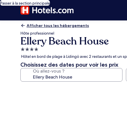
Passer à la section principale
Afficher tous les hébergements
Hôte professionnel
Ellery Beach House
Hébergement
4.0 étoiles
Hôtel en bord de plage à Lidingö avec 2 restaurants et un s
Choisissez des dates pour voir les prix
Où allez-vous ?
Galerie
photos
de
l’hébergement
Ellery