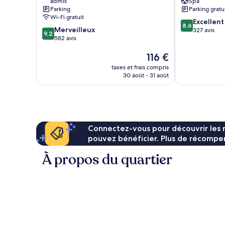
admis
Spa
Parking
Parking gratu
Wi-Fi gratuit
8.6
Excellent
8,6
9.2
Merveilleux
sur
327 avis
9,2
sur
582 avis
10,
10,
Excellent,
Le
116 €
Merveilleux,
327 avis
nouveau
582 avis
taxes et frais compris
prix
30 août - 31 août
est
de
116 €
Connectez-vous pour découvrir les 
pouvez bénéficier. Plus de récompen
À propos du quartier