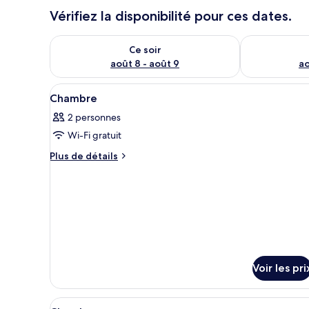
Vérifiez la disponibilité pour ces dates.
Vérifier la disponibilité pour ce soir août 8 - août 9
Vérifier la di
Ce soir
août 8 - août 9
ao
Afficher
Une chambre d’hôtel avec un g
4
Chambre
toutes
2 personnes
les
Wi-Fi gratuit
photos
pour
Plus
Plus de détails
de
ce
détails
type
sur
de
le
chambre :
type
de
Chambre
chambre
Chambre
Voir les pri
Afficher
Une chambre à coucher avec un 