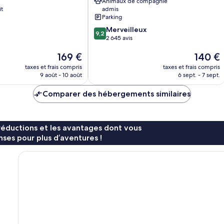
Animaux de compagnie
ville
it
admis
de
Parking
Stockholm
9.2
Merveilleux
9,2
sur
2 645 avis
10,
Le
Le
169 €
140 €
Merveilleux,
nouveau
nouveau
2 645 avis
taxes et frais compris
taxes et frais compris
prix
prix
9 août - 10 août
6 sept. - 7 sept.
est
est
de
de
Comparer des hébergements similaires
169 €
140 €
réductions et les avantages dont vous
ses pour plus d’aventures !