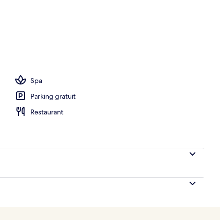
corporels, massages aux pierres chaudes
Spa
Parking gratuit
Restaurant