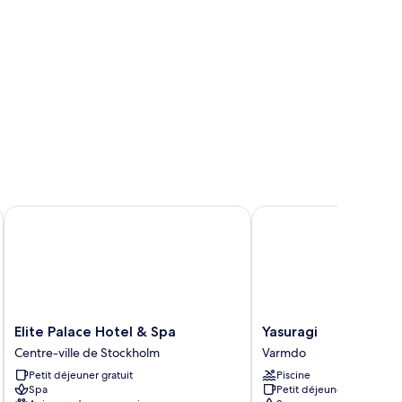
Elite Palace Hotel & Spa
Yasuragi
Elite
Yasuragi
Elite Palace Hotel & Spa
Yasuragi
Palace
Varmdo
Centre-ville de Stockholm
Varmdo
Hotel
Petit déjeuner gratuit
Piscine
&
Spa
Petit déjeuner gratuit
Spa