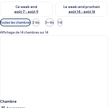
Vérifier la disponibilité pour ce week-end août 7 - août 9
Vérifier la disponibilité pour 
Ce week-end
Le week-end prochain
août 7 - août 9
août 14 - août 16
Filtres
Toutes les chambres
2 lits
3+ lits
1 lit
disponibles
pour
Affichage de 14 chambres sur 14
les
chambres
Chambre