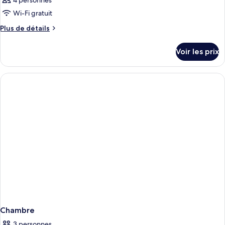
4 personnes
Wi-Fi gratuit
Plus
Plus de détails
de
détails
Voir les prix
sur
le
type
de
chambre
Chambre
Chambre
3 personnes