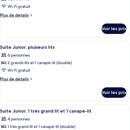
Wi-Fi gratuit
Plus
Plus de détails
de
détails
Voir les prix
sur
le
type
Afficher
Une chambre d’hôtel équipée d’un lit, 
4
de
Suite Junior, plusieurs lits
toutes
chambre
6 personnes
Chambre
les
2 grands lits et 1 canapé-lit (double)
photos
pour
Wi-Fi gratuit
ce
Plus
Plus de détails
type
de
détails
de
Voir les prix
sur
chambre :
le
Suite
type
Afficher
Une chambre d’hôtel avec un lit, une c
5
Junior,
de
Suite Junior, 1 très grand lit et 1 canapé-lit
toutes
chambre
plusieurs
4 personnes
Suite
les
lits
Junior,
1 très grand lit et 1 canapé-lit (double)
photos