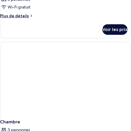
Wi-Fi gratuit
Plus
Plus de détails
de
détails
Voir les prix
sur
le
type
de
chambre
Chambre
Chambre
3 personnes