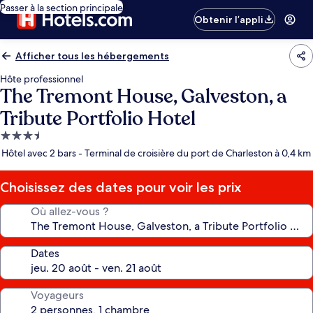
Passer à la section principale
Obtenir l’appli
Afficher tous les hébergements
Hôte professionnel
The Tremont House, Galveston, a
Tribute Portfolio Hotel
Hébergement
3.5 étoiles
Hôtel avec 2 bars - Terminal de croisière du port de Charleston à 0,4 km
Choisissez des dates pour voir les prix
Où allez-vous ?
Dates
Voyageurs