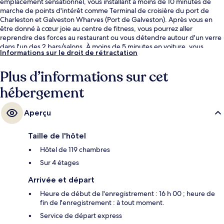
emplacement sensationnel, vous installant à moins de 10 minutes de
marche de points d'intérêt comme Terminal de croisière du port de
Charleston et Galveston Wharves (Port de Galveston). Après vous en
être donné à cœur joie au centre de fitness, vous pourrez aller
reprendre des forces au restaurant ou vous détendre autour d'un verre
dans l'un des 2 bars/salons. À moins de 5 minutes en voiture, vous
Informations sur le droit de rétractation
trouverez aussi des sites comme Galveston Island Historic Pleasure Pier
et Digue de Galveston. Le personnel attentionné et la présentation
Plus d’informations sur cet
générale remportent un franc succès auprès des autres voyageurs.
hébergement
Aperçu
Taille de l'hôtel
Hôtel de 119 chambres
Sur 4 étages
Arrivée et départ
Heure de début de l'enregistrement : 16 h 00 ; heure de
fin de l'enregistrement : à tout moment.
Service de départ express