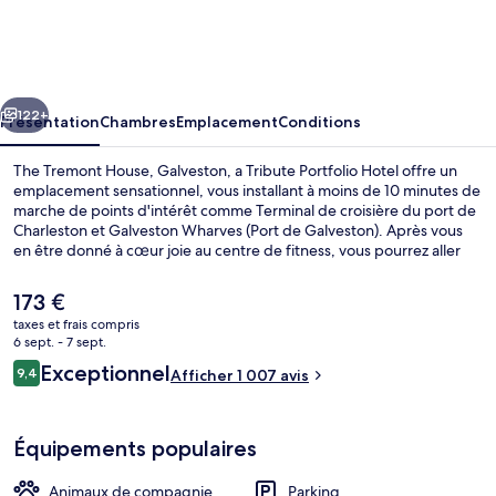
Tremont
House,
Galveston,
cédent
Suivant
a
122+
Présentation
Chambres
Emplacement
Conditions
Tribute
The Tremont House, Galveston, a Tribute Portfolio Hotel offre un
Portfolio
emplacement sensationnel, vous installant à moins de 10 minutes de
marche de points d'intérêt comme Terminal de croisière du port de
Hotel
Charleston et Galveston Wharves (Port de Galveston). Après vous
en être donné à cœur joie au centre de fitness, vous pourrez aller
reprendre des forces au restaurant ou vous détendre autour d'un
verre dans l'un des 2 bars/salons. À moins de 5 minutes en voiture,
Le
173 €
vous trouverez aussi des sites comme Galveston Island Historic
prix
taxes et frais compris
Pleasure Pier et Digue de Galveston. Le personnel attentionné et la
actuel
6 sept. - 7 sept.
présentation générale remportent un franc succès auprès des
Déjeuner et dîner servis sur place
est
Avis
autres voyageurs.
Exceptionnel
9,4
Afficher 1 007 avis
de
9,4 sur 10
voyageurs
173 €.
Équipements populaires
Animaux de compagnie
Parking