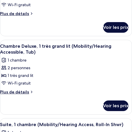
lit
1
pour
Wi-Fi gratuit
très
ce
grand
Plus
Plus de détails
lit
type
de
détails
de
Voir les prix
sur
chambre :
le
Chambre
type
Afficher
Une chambre d’hôtel avec un lit, un b
5
Deluxe,
de
Chambre Deluxe, 1 très grand lit (Mobility/Hearing
toutes
chambre
2
Accessible, Tub)
Chambre
les
grands
1 chambre
Deluxe,
photos
lits
2
2 personnes
pour
grands
1 très grand lit
ce
lits
type
Wi-Fi gratuit
de
Plus
Plus de détails
chambre :
de
détails
Chambre
Voir les prix
sur
Deluxe,
le
1
type
Afficher
Une chambre d’hôtel avec un grand lit,
4
très
de
Suite, 1 chambre (Mobility/Hearing Access, Roll-In Shwr)
toutes
chambre
grand