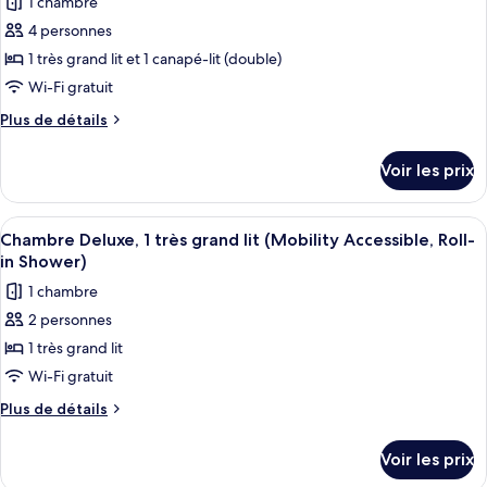
1 chambre
Chambre
les
lit
Deluxe,
4 personnes
photos
(Mobility/Hearing
1
pour
1 très grand lit et 1 canapé-lit (double)
très
Accessible,
ce
grand
Wi-Fi gratuit
Tub)
lit
type
Plus
Plus de détails
(Mobility/Hearing
de
de
Accessible,
chambre :
détails
Tub)
Voir les prix
sur
Suite,
le
1
type
Afficher
Une chambre d’hôtel avec un lit, un b
chambre
5
de
Chambre Deluxe, 1 très grand lit (Mobility Accessible, Roll-
toutes
chambre
(Mobility/Hearing
in Shower)
Suite,
les
Access,
1 chambre
1
photos
Roll-
chambre
2 personnes
pour
In
(Mobility/Hearing
1 très grand lit
ce
Access,
Shwr)
Roll-
type
Wi-Fi gratuit
In
de
Plus
Plus de détails
Shwr)
chambre :
de
détails
Chambre
Voir les prix
sur
Deluxe,
le