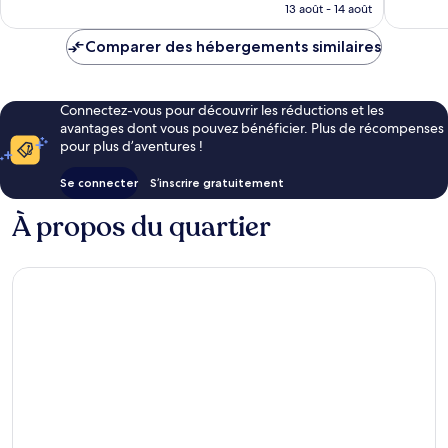
prix
Galveston
13 août - 14 août
est
de
Comparer des hébergements similaires
136 €
Connectez-vous pour découvrir les réductions et les
avantages dont vous pouvez bénéficier. Plus de récompenses
pour plus d’aventures !
Se connecter
S’inscrire gratuitement
À propos du quartier