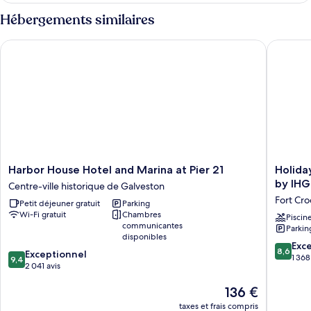
1
type
Hébergements similaires
très
de
chambre
grand
Harbor House Hotel and Marina at Pier 21
Holiday 
Chambre
lit
Deluxe,
(Mobility
1
très
Accessible,
grand
Roll-
lit
in
(Mobility
Shower)
Accessible,
Roll-
in
Harbor
Holiday
Harbor House Hotel and Marina at Pier 21
Holida
Shower)
House
Inn
by IHG
Centre-ville historique de Galveston
Hotel
Express
Fort Cro
Petit déjeuner gratuit
Parking
and
&
Wi-Fi gratuit
Chambres
Marina
Suites
Piscin
communicantes
Parkin
at
Galvest
disponibles
Pier
Beach
8.6
Exce
8,6
9.4
Exceptionnel
21
by
sur
1 368
9,4
sur
2 041 avis
Centre-
IHG
10,
10,
ville
Fort
Excellen
Le
136 €
Exceptionnel,
historique
Crocket
1 368 avi
nouveau
2 041 avis
de
taxes et frais compris