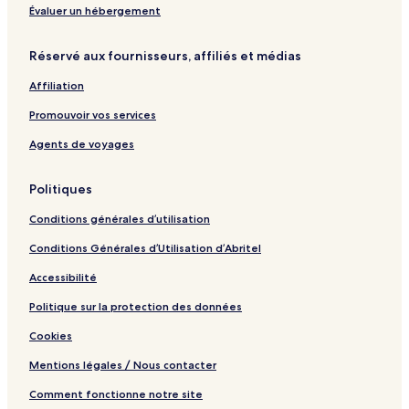
y
Évaluer un hébergement
W
o
Réservé aux fournisseurs, affiliés et médias
n
d
Affiliation
e
r
Promouvoir vos services
f
u
Agents de voyages
l
I
Politiques
t
a
Conditions générales d’utilisation
l
y
Conditions Générales d’Utilisation d’Abritel
Accessibilité
Politique sur la protection des données
Cookies
Mentions légales / Nous contacter
Comment fonctionne notre site