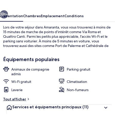
cédent
Suivant
5+
Présentation
Chambres
Emplacement
Conditions
Lors de votre séjour dans Amaranta, vous vous trouverez à moins de
15 minutes de marche de points d'intérêt comme Via Roma et
Quattro Canti. Parmi les petits plus appréciable, l'accès Wi-Fi et le
parking sans voiturier. À moins de 5 minutes en voiture, vous
trouverez aussi des sites comme Port de Palerme et Cathédrale de
Palerme.
Équipements populaires
Animaux de compagnie
Parking gratuit
Façade de l’hébergement
admis
Wi-Fi gratuit
Climatisation
Laverie
Non-fumeurs
Tout afficher
Services et équipements principaux
(11)