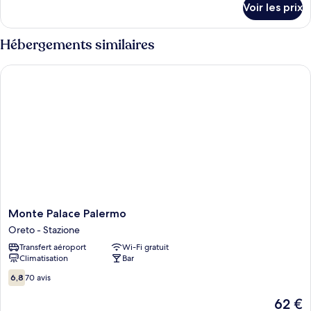
Voir les prix
sur
Triple
le
Économique
type
Hébergements similaires
de
chambre
Monte Palace Palermo
Chambre
Triple
Économique
Monte
Monte Palace Palermo
Palace
Oreto - Stazione
Palermo
Transfert aéroport
Wi-Fi gratuit
Oreto
Climatisation
Bar
-
Stazione
6.8
6,8
70 avis
sur
10,
Le
62 €