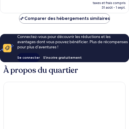
70 avis
nouveau
taxes et frais compris
prix
31 août - 1 sept.
est
de
Comparer des hébergements similaires
62 €
Connectez-vous pour découvrir les réductions et les
avantages dont vous pouvez bénéficier. Plus de récompenses
pour plus d’aventures !
Se connecter
S’inscrire gratuitement
À propos du quartier