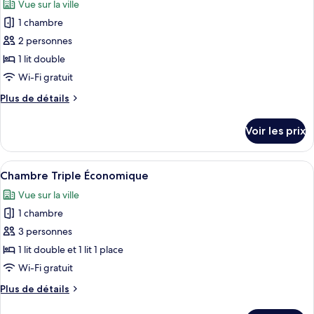
Vue sur la ville
les
1 chambre
photos
pour
2 personnes
ce
1 lit double
type
Wi-Fi gratuit
de
Plus
Plus de détails
chambre :
de
Chambre
détails
Voir les prix
sur
Double
le
Standard
type
Afficher
Rideaux occultants, fer et planche à re
4
de
Chambre Triple Économique
toutes
chambre
Vue sur la ville
Chambre
les
Double
1 chambre
photos
Standard
pour
3 personnes
ce
1 lit double et 1 lit 1 place
type
Wi-Fi gratuit
de
Plus
Plus de détails
chambre :
de
Chambre
détails