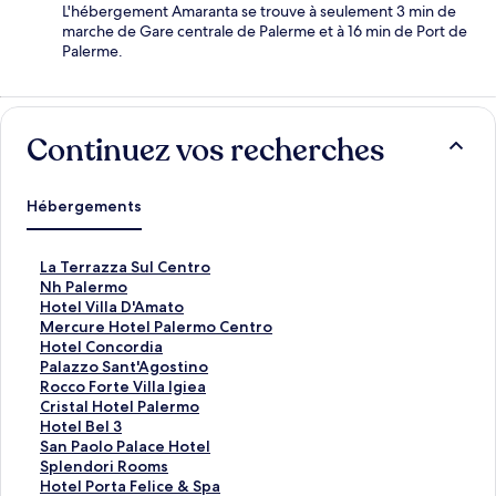
L'hébergement Amaranta se trouve à seulement 3 min de
marche de Gare centrale de Palerme et à 16 min de Port de
Palerme.
Continuez vos recherches
Hébergements
L
La Terrazza Sul Centro
i
L
Nh Palermo
e
i
L
Hotel Villa D'Amato
n
e
i
L
Mercure Hotel Palermo Centro
o
n
e
i
L
Hotel Concordia
u
o
n
e
i
L
Palazzo Sant'Agostino
v
u
o
n
e
i
L
Rocco Forte Villa Igiea
r
v
u
o
n
e
i
L
Cristal Hotel Palermo
a
r
v
u
o
n
e
i
L
Hotel Bel 3
n
a
r
v
u
o
n
e
i
L
San Paolo Palace Hotel
t
n
a
r
v
u
o
n
e
i
L
Splendori Rooms
l
t
n
a
r
v
u
o
n
e
i
L
Hotel Porta Felice & Spa