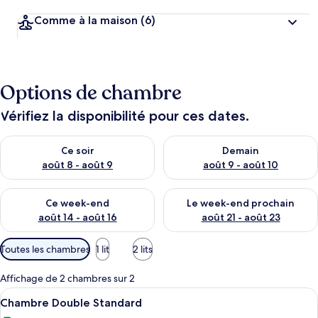
Comme à la maison
(6)
Options de chambre
Vérifiez la disponibilité pour ces dates.
Vérifier la disponibilité pour ce soir août 8 - août 9
Vérifier la disponibilité pour 
Ce soir
Demain
août 8 - août 9
août 9 - août 10
Vérifier la disponibilité pour ce week-end août 14 - août 16
Vérifier la disponibilité pour
Ce week-end
Le week-end prochain
août 14 - août 16
août 21 - août 23
Filtres
Toutes les chambres
1 lit
2 lits
disponibles
pour
Affichage de 2 chambres sur 2
les
Afficher
Rideaux occultants, fer et planche à re
4
Chambre Double Standard
chambres
toutes