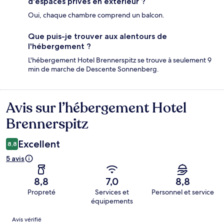
d'espaces privés en extérieur ?
Oui, chaque chambre comprend un balcon.
Que puis-je trouver aux alentours de
l'hébergement ?
L'hébergement Hotel Brennerspitz se trouve à seulement 9
min de marche de Descente Sonnenberg.
Avis sur l’hébergement Hotel
Avis
Brennerspitz
Excellent
8,8
5 avis
8,8
7,0
8,8
Propreté
Services et
Personnel et service
équipements
Avis
Avis vérifié