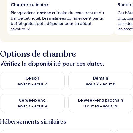
Charme culinaire
Sanctu
Plongez dans la scène culinaire du restaurant et du
Cet hôte
bar de cet hôtel. Les matinées commencent par un
proposa
buffet gratuit petit déjeuner pour un début
salle de
savoureux.
les ama
Options de chambre
Vérifiez la disponibilité pour ces dates.
Vérifier la disponibilité pour ce soir août 6 - août 7
Vérifier la disponibilité pour 
Ce soir
Demain
août 6 - août 7
août 7 - août 8
Vérifier la disponibilité pour ce week-end août 7 - août 9
Vérifier la disponibilité pour 
Ce week-end
Le week-end prochain
août 7 - août 9
août 14 - août 16
Hébergements similaires
Dorf.Apart
Hotel Ber