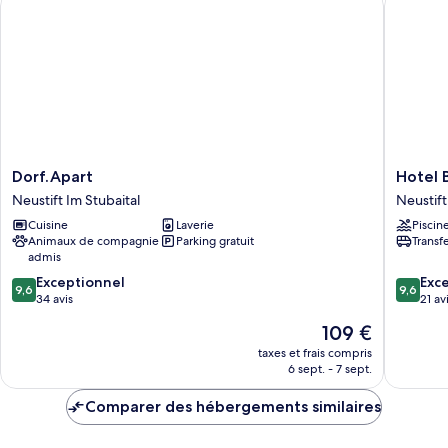
Dorf.Apart
Hotel
Dorf.Apart
Hotel B
Neustift
Bergcrist
Neustift Im Stubaital
Neustift
Im
Neustift
Cuisine
Laverie
Piscin
Stubaital
Im
Animaux de compagnie
Parking gratuit
Transf
Stubaita
admis
9.6
9.6
Exceptionnel
Exc
9,6
9,6
sur
sur
34 avis
21 av
10,
10,
Le
109 €
Exceptionnel,
Exceptio
nouveau
34 avis
21 avis
taxes et frais compris
prix
6 sept. - 7 sept.
est
de
Comparer des hébergements similaires
109 €