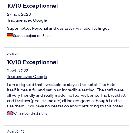
10/10 Exceptionnel
27 nov. 2023
Traduire avec Google
Super nettes Personal und das Essen war auch sehr gut
Susann, séjour de 3 nuits
Avis vérifié
10/10 Exceptionnel
2 oct. 2022
Traduire avec Google
I am delighted that I was able to stay at this hotel. The hotel
itself is beautiful and set in an incredible setting. The staff were
all very friendly and really made me feel welcome. The breakfast
and facilities (pool, sauna etc) all looked good although I didn’t
use them. I will have no hesitation about returning to this hotel!
Many thanks to the excellent staff especially Szabi who helped
Wil, séjour de 2 nuits
me a lot.
Avis vérifié