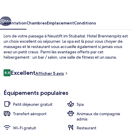
cédent
Suivant
55+
Présentation
Chambres
Emplacement
Conditions
Lors de votre passage à Neustift im Stubaital, Hotel Brennerspitz est
un choix excellent où séjourner. Le spa est là pour vous choyer de
massages et le restaurant vous accueille également si jamais vous
avez un petit creux. Parmi les avantages offerts par cet
hébergement : un bar / salon, une salle de fitness et un sauna.
Avis
Excellent
8,8
Afficher 5 avis
8,8 sur 10
voyageurs
Piscine
Équipements populaires
Petit déjeuner gratuit
Spa
Transfert aéroport
Animaux de compagnie
admis
Wi-Fi gratuit
Restaurant