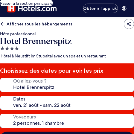
Passer à la section principale
Obtenir l’appli
Afficher tous les hébergements
Hôte professionnel
Hotel Brennerspitz
Hébergement
4.0 étoiles
Hôtel à Neustift im Stubaital avec un spa et un restaurant
Choisissez des dates pour voir les prix
Où allez-vous ?
Dates
Voyageurs