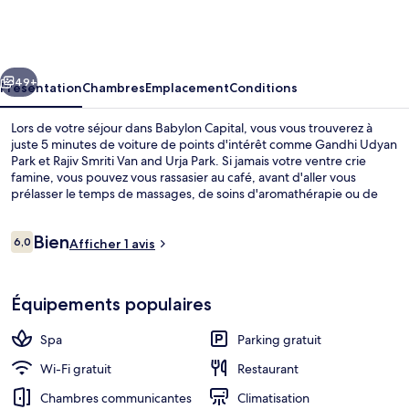
Capital
cédent
Suivant
49+
Présentation
Chambres
Emplacement
Conditions
Lors de votre séjour dans Babylon Capital, vous vous trouverez à
juste 5 minutes de voiture de points d'intérêt comme Gandhi Udyan
Park et Rajiv Smriti Van and Urja Park. Si jamais votre ventre crie
famine, vous pouvez vous rassasier au café, avant d'aller vous
prélasser le temps de massages, de soins d'aromathérapie ou de
soins ayurvédiques. Parmi les avantages offerts par cet
hébergement : une salle de fitness, un snack-bar/une épicerie fine
Avis
Bien
et une terrasse.
6,0
Afficher 1 avis
6,0 sur 10
voyageurs
Réception
Équipements populaires
Spa
Parking gratuit
Wi-Fi gratuit
Restaurant
Chambres communicantes
Climatisation