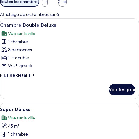
Toutes les chambres
1 lit
2 lits
disponibles
pour
Affichage de 6 chambres sur 6
les
Afficher
Une chambre d’hôtel avec un grand lit
8
Chambre Double Deluxe
chambres
toutes
Vue sur la ville
les
1 chambre
photos
pour
3 personnes
ce
1 lit double
type
Wi-Fi gratuit
de
Plus
Plus de détails
chambre :
de
Chambre
détails
Voir les prix
sur
Double
le
Deluxe
type
Afficher
Une chambre d’hôtel comprenant un lit
25
de
Super Deluxe
toutes
chambre
Vue sur la ville
Chambre
les
Double
45 m²
photos
Deluxe
pour
1 chambre