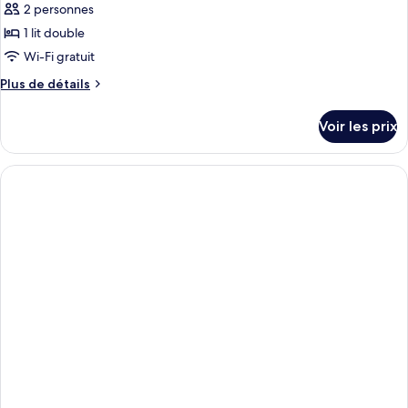
ce
2 personnes
type
1 lit double
de
Wi-Fi gratuit
chambre :
Plus
Plus de détails
Super
de
Deluxe
détails
Voir les prix
sur
le
type
de
chambre
Super
Deluxe