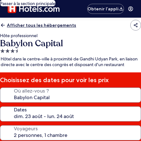
Passer à la section principale
Obtenir l’appli
Afficher tous les hébergements
Hôte professionnel
Babylon Capital
Hébergement
3.5 étoiles
Hôtel dans le centre-ville à proximité de Gandhi Udyan Park, en liaison
directe avec le centre des congrès et disposant d'un restaurant
Choisissez des dates pour voir les prix
Où allez-vous ?
Dates
Voyageurs