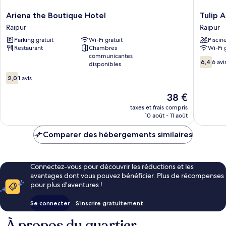
Ariena
Tulip
Ariena the Boutique Hotel
Tulip 
the
Arena
Raipur
Raipur
Boutique
Hotel
Parking gratuit
Wi-Fi gratuit
Piscin
Hotel
Club
Restaurant
Chambres
Wi-Fi 
Raipur
Event
communicantes
By
6.4
6,4
6 avi
disponibles
SGL
sur
2.0
Raipur
10,
2,0
1 avis
sur
6 avis
10,
Le
38 €
1 avis
nouveau
taxes et frais compris
prix
10 août - 11 août
est
de
Comparer des hébergements similaires
38 €
Connectez-vous pour découvrir les réductions et les
avantages dont vous pouvez bénéficier. Plus de récompenses
pour plus d’aventures !
Se connecter
S’inscrire gratuitement
À propos du quartier