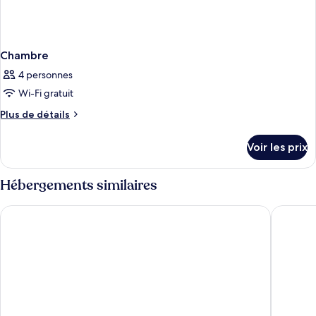
Chambre
4 personnes
Wi-Fi gratuit
Plus
Plus de détails
de
détails
Voir les prix
sur
le
type
Hébergements similaires
de
chambre
Ariena the Boutique Hotel
Tulip Ar
Chambre