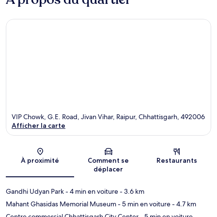
VIP Chowk, G.E. Road, Jivan Vihar, Raipur, Chhattisgarh, 492006
Afficher la carte
Carte
À proximité
Comment se
Restaurants
déplacer
Gandhi Udyan Park
- 4 min en voiture
- 3.6 km
Mahant Ghasidas Memorial Museum
- 5 min en voiture
- 4.7 km
Centre commercial Chhattisgarh City Center
- 5 min en voiture
-