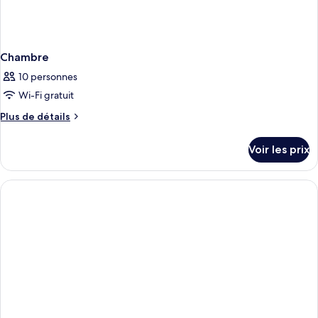
Chambre
10 personnes
Wi-Fi gratuit
Plus
Plus de détails
de
détails
Voir les prix
sur
le
type
de
chambre
Chambre