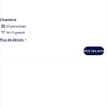
Chambre
10 personnes
Wi-Fi gratuit
Plus
Plus de détails
de
détails
Voir les prix
sur
le
type
de
chambre
Chambre