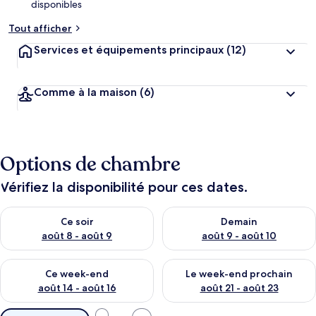
disponibles
Tout afficher
Services et équipements principaux
(12)
Comme à la maison
(6)
Options de chambre
Vérifiez la disponibilité pour ces dates.
Vérifier la disponibilité pour ce soir août 8 - août 9
Vérifier la disponibilité pour 
Ce soir
Demain
août 8 - août 9
août 9 - août 10
Vérifier la disponibilité pour ce week-end août 14 - août 16
Vérifier la disponibilité pour
Ce week-end
Le week-end prochain
août 14 - août 16
août 21 - août 23
Filtres