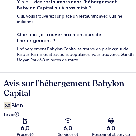
Y a-t-il des restaurants dans l'hébergement
Babylon Capital ou à proximité ?
Oui, vous trouverez sur place un restaurant avec Cuisine
indienne.
Que puis-je trouver aux alentours de
l'hébergement ?
L'hébergement Babylon Capital se trouve en plein cœur de
Raipur. Parmi les attractions populaires, vous trouverez Gandhi
Udyan Park à 3 minutes de route.
Avis sur l’hébergement Babylon
Avis
Capital
Bien
6,0
1 avis
6,0
6,0
6,0
Propreté
Services et
Personnel et service