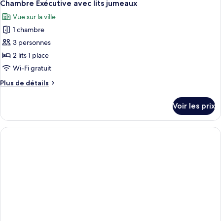
Chambre Exécutive avec lits jumeaux
Vue sur la ville
1 chambre
3 personnes
2 lits 1 place
Wi-Fi gratuit
Plus
Plus de détails
de
détails
Voir les prix
sur
le
type
de
chambre
Chambre
Exécutive
avec
lits
jumeaux