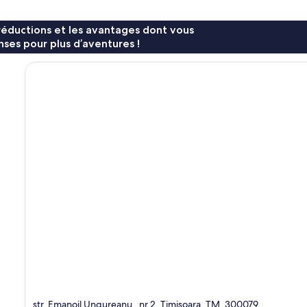
réductions et les avantages dont vous
ses pour plus d’aventures !
str. Emanoil Ungureanu , nr 2, Timisoara, TM, 300079