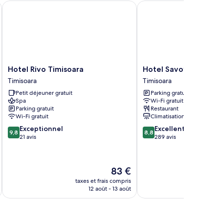
partement
Hotel Rivo Timisoara
Hotel Savoy
luxe
Hotel
Hotel
Hotel Rivo Timisoara
Hotel Savoy
Rivo
Savoy
Timisoara
Timisoara
Timisoara
Timisoara
Petit déjeuner gratuit
Parking gratuit
Timisoara
Spa
Wi-Fi gratuit
Parking gratuit
Restaurant
Wi-Fi gratuit
Climatisation
9.8
8.8
Exceptionnel
Excellent
9,8
8,8
sur
sur
21 avis
289 avis
10,
10,
Exceptionnel,
Excellent,
21 avis
289 avis
Le
83 €
u
nouveau
taxes et frais compris
tax
prix
12 août - 13 août
est
de
83 €