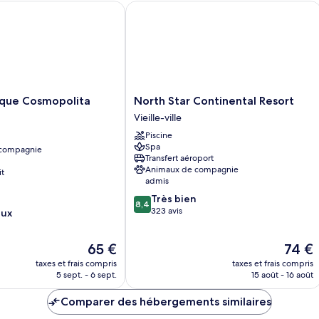
Ap
ue Cosmopolita Timisoara
North Star Continental Resort
Double
De
Room
North
ique Cosmopolita
North Star Continental Resort
Star
Vieille-ville
Continental
Piscine
Resort
Spa
 compagnie
Vieille-
Transfert aéroport
ville
Animaux de compagnie
it
admis
8.4
Très bien
8,4
sur
323 avis
eux
10,
Très
Le
Le
65 €
74 €
bien,
nouveau
nouvea
323 avis
taxes et frais compris
taxes et frais compris
prix
prix
5 sept. - 6 sept.
15 août - 16 août
est
est
de
de
Comparer des hébergements similaires
65 €
74 €