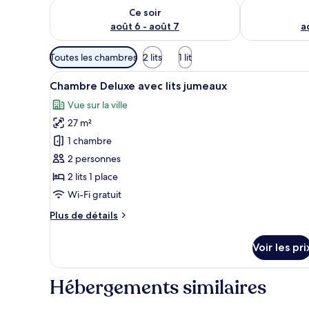
Vérifier la disponibilité pour ce soir août 6 - août 7
Vérifier la di
Ce soir
août 6 - août 7
a
Filtres
Toutes les chambres
2 lits
1 lit
disponibles
Afficher
Une chambre d’hôtel avec un bu
pour
2
Chambre Deluxe avec lits jumeaux
toutes
les
Vue sur la ville
les
chambres
27 m²
photos
pour
1 chambre
ce
2 personnes
type
2 lits 1 place
de
Wi-Fi gratuit
chambre :
Plus
Plus de détails
Chambre
de
Deluxe
détails
Voir les pri
avec
sur
le
lits
type
Hébergements similaires
jumeaux
de
chambre