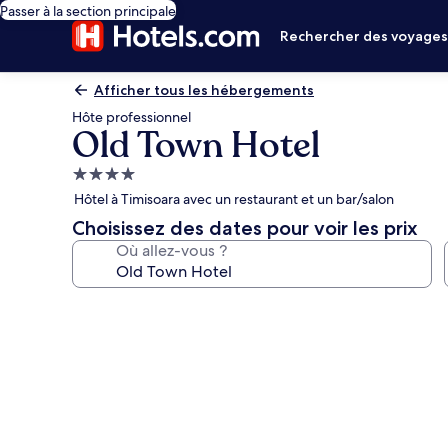
Passer à la section principale
Rechercher des voyage
Afficher tous les hébergements
Hôte professionnel
Old Town Hotel
Hébergement
4.0 étoiles
Hôtel à Timisoara avec un restaurant et un bar/salon
Choisissez des dates pour voir les prix
Où allez-vous ?
Galerie
photos
de
l’hébergement
Old