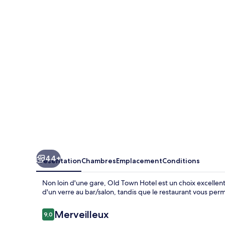
Town
Hotel
44+
Présentation
Chambres
Emplacement
Conditions
Non loin d'une gare, Old Town Hotel est un choix excellen
d'un verre au bar/salon, tandis que le restaurant vous per
Avis
Merveilleux
9,0
9,0 sur 10
voyageurs