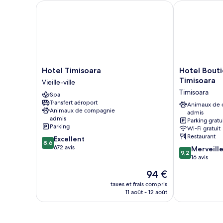
Chambre
Hotel Timisoara
Hotel Boutiq
Deluxe
avec
lits
jumeaux
Hotel
Hotel
Hotel Timisoara
Hotel Bout
Timisoara
Boutique
Timisoara
Vieille-ville
Vieille-
Cosmopolita
Timisoara
Spa
ville
Timisoara
Transfert aéroport
Timisoara
Animaux de
Animaux de compagnie
admis
admis
Parking gratu
Parking
Wi-Fi gratuit
Restaurant
8.6
Excellent
8,6
sur
672 avis
9.2
Merveill
9,2
10,
sur
16 avis
Excellent,
10,
Le
94 €
672 avis
Merveilleux,
nouveau
16 avis
taxes et frais compris
prix
11 août - 12 août
est
de
94 €