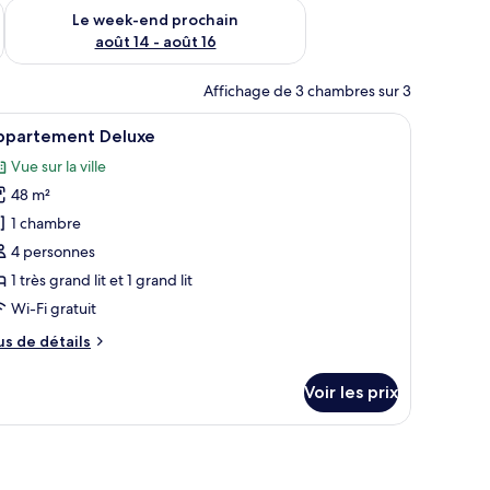
-end août 7 - août 9
Vérifier la disponibilité pour le week-end prochain août 14 - a
Le week-end prochain
août 14 - août 16
Affichage de 3 chambres sur 3
eau, une chaise, une télévision et une valise.
fficher
Une chambre d’hôtel dotée d’un grand lit, d’un
1
ppartement Deluxe
outes
Vue sur la ville
s
48 m²
hotos
our
1 chambre
e
4 personnes
ype
1 très grand lit et 1 grand lit
e
Wi-Fi gratuit
hambre :
us
us de détails
ppartement
e
eluxe
tails
Voir les prix
r
pe
e
hambre