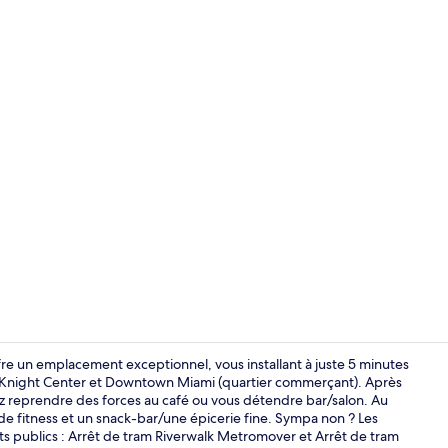
Salle de rem
fre un emplacement exceptionnel, vous installant à juste 5 minutes
Knight Center et Downtown Miami (quartier commerçant). Après
rez reprendre des forces au café ou vous détendre bar/salon. Au
Petit déjeun
 de fitness et un snack-bar/une épicerie fine. Sympa non ? Les
ts publics : Arrêt de tram Riverwalk Metromover et Arrêt de tram