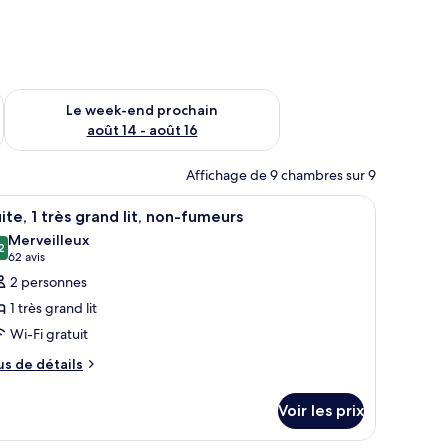
-end août 7 - août 9
Vérifier la disponibilité pour le week-end prochain août 14 - a
Le week-end prochain
août 14 - août 16
Affichage de 9 chambres sur 9
 bureau, une chaise, une télévision et une fenêtre.
fficher
Une chambre d’hôtel avec un lit, une table de
6
ite, 1 très grand lit, non-fumeurs
outes
Merveilleux
s
2
9,2 sur 10
(62 avis)
62 avis
hotos
2 personnes
our
1 très grand lit
e
Wi-Fi gratuit
ype
us
e
us de détails
e
hambre :
tails
ite,
Voir les prix
r