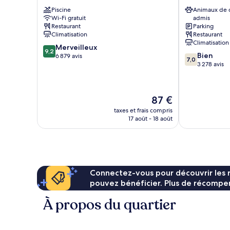
Worldcenter
Miami
Piscine
Animaux de
Downtown
Downtown
Wi-Fi gratuit
admis
Miami
Miami
Restaurant
Parking
Climatisation
Restaurant
Climatisation
9.2
Merveilleux
9,2
7.0
Bien
sur
6 879 avis
7,0
sur
3 278 avis
10,
10,
Merveilleux,
Bien,
6 879 avis
3 278 avis
Le
87 €
nouveau
taxes et frais compris
prix
17 août - 18 août
est
de
87 €
Connectez-vous pour découvrir les 
pouvez bénéficier. Plus de récompen
À propos du quartier