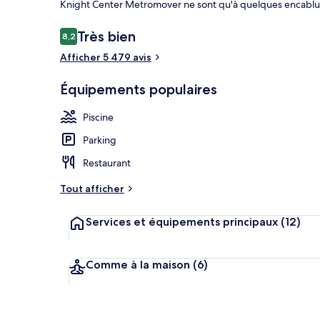
Knight Center Metromover ne sont qu'à quelques encablu
Avis
Très bien
8,2
8,2 sur 10
voyageurs
Afficher 5 479 avis
Extérieur
Équipements populaires
Piscine
Parking
Restaurant
Tout afficher
Services et équipements principaux
(12)
Comme à la maison
(6)