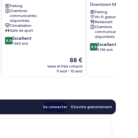
Downtown
Marriott
Downtown Miami
Parking
Miami
Miami
Chambres
Downtown
Parking
communicantes
Wi-Fi gratuit
Downtown
disponibles
Restaurant
Miami
Climatisation
Chambres
Salle de sport
communicantes
disponibles
8.8
Excellent
8,8
sur
1 360 avis
8.8
Excellent
8,8
10,
sur
2 146 avis
Excellent,
10,
Le
88 €
1 360 avis
Excellent,
nouveau
2 146 avis
taxes et frais compris
tax
prix
9 août - 10 août
est
de
88 €
Se connecter
S’inscrire gratuitement