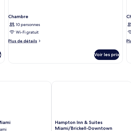
non-
réduite,
fumeurs
non-
fumeurs
Chambre
C
10 personnes
Wi-Fi gratuit
Plus
Pl
Plus de détails
Pl
de
d
détails
dé
x
Voir les prix
sur
su
le
le
type
ty
de
d
chambre
c
Chambre
C
ami
Hampton Inn & Suites Miami/Bricke
Hampton
Miami
Hampton Inn & Suites
Inn
Miami/Brickell-Downtown
ami