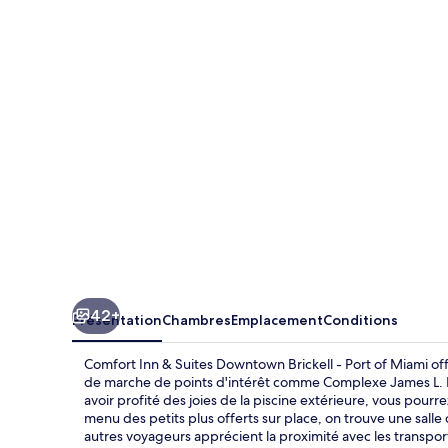
Inn
&
Suites
Downtown
Brickell
-
Port
of
Miami
42+
Présentation
Chambres
Emplacement
Conditions
Comfort Inn & Suites Downtown Brickell - Port of Miami of
de marche de points d'intérêt comme Complexe James L. 
avoir profité des joies de la piscine extérieure, vous pour
menu des petits plus offerts sur place, on trouve une salle
autres voyageurs apprécient la proximité avec les transpor