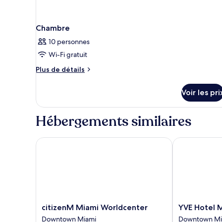
Chambre
10 personnes
Wi-Fi gratuit
Plus
Plus de détails
de
détails
Voir les pri
sur
le
type
Hébergements similaires
de
chambre
Chambre
citizenM Miami Worldcenter
YVE Hotel Mi
citizenM
YVE
citizenM Miami Worldcenter
YVE Hotel 
Miami
Hotel
Downtown Miami
Downtown Mi