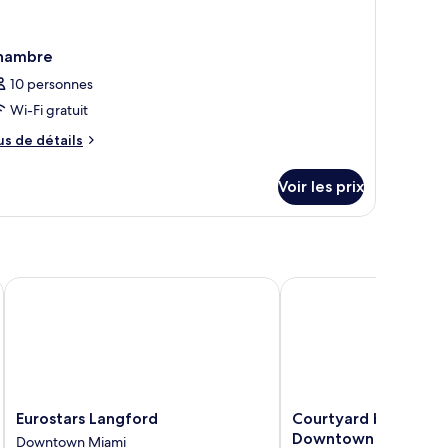
hambre
10 personnes
Wi-Fi gratuit
us
us de détails
e
tails
Voir les prix
r
pe
e
hambre
hambre
ll-Downtown
Eurostars Langford
Courtyard by Marriot
Eurostars
Courtyard
Eurostars Langford
Courtyard by Marrio
Langford
by
Downtown
Downtown Miami