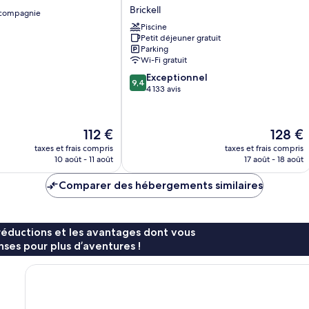
&
Brickell
 compagnie
Suites
Miami/Brickell-
Piscine
Petit déjeuner gratuit
Downtown
Parking
Brickell
Wi-Fi gratuit
9.4
Exceptionnel
9,4
sur
4 133 avis
10,
Exceptionnel,
4 133 avis
Le
Le
112 €
128 €
nouveau
nouveau
taxes et frais compris
taxes et frais compris
prix
prix
10 août - 11 août
17 août - 18 août
est
est
de
de
Comparer des hébergements similaires
112 €
128 €
réductions et les avantages dont vous
ses pour plus d’aventures !