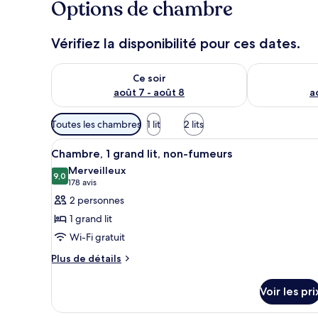
Options de chambre
Vérifiez la disponibilité pour ces dates.
Vérifier la disponibilité pour ce soir août 7 - août 8
Vérifier la di
Ce soir
août 7 - août 8
a
Filtres
Toutes les chambres
1 lit
2 lits
disponibles
Afficher
Une chambre d’hôtel avec un gr
pour
4
Chambre, 1 grand lit, non-fumeurs
toutes
les
Merveilleux
les
9,0
chambres
9,0 sur 10
(178 avis)
178 avis
photos
2 personnes
pour
1 grand lit
ce
Wi-Fi gratuit
type
Plus
de
Plus de détails
de
chambre :
détails
Chambre,
Voir les pri
sur
1
le