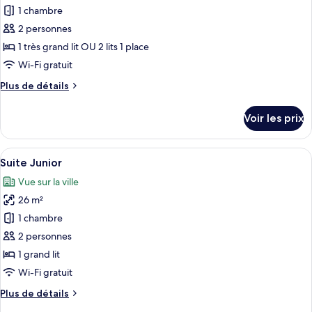
Standard
pour
1 chambre
(Exterior,
ce
Adults
2 personnes
Only)
type
1 très grand lit OU 2 lits 1 place
de
Wi-Fi gratuit
chambre :
Plus
Plus de détails
Chambre
de
Double
détails
Voir les prix
Supérieure
sur
le
type
Afficher
Une chambre d’hôtel avec un grand lit,
13
de
Suite Junior
toutes
chambre
Vue sur la ville
Chambre
les
Double
26 m²
photos
Supérieure
pour
1 chambre
ce
2 personnes
type
1 grand lit
de
Wi-Fi gratuit
chambre :
Plus
Plus de détails
Suite
de