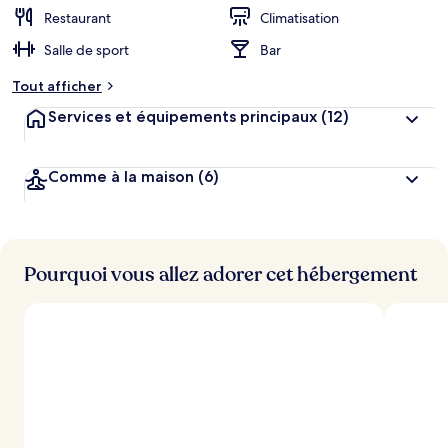
r
Restaurant
Climatisation
g
Salle de sport
Bar
e
m
Tout afficher
e
n
Services et équipements principaux
(12)
t
s
Comme à la maison
(6)
l
e
s
m
i
Pourquoi vous allez adorer cet hébergement
e
u
x
n
o
t
é
s