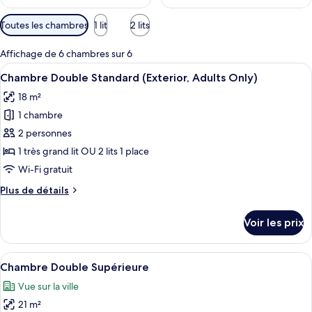
Filtres
Toutes les chambres
1 lit
2 lits
disponibles
pour
Affichage de 6 chambres sur 6
les
Afficher
Un lit bien fait, avec du linge de lit 
10
Chambre Double Standard (Exterior, Adults Only)
chambres
toutes
18 m²
les
1 chambre
photos
pour
2 personnes
ce
1 très grand lit OU 2 lits 1 place
type
Wi-Fi gratuit
de
Plus
Plus de détails
chambre :
de
Chambre
détails
Voir les prix
sur
Double
le
Standard
type
Afficher
Une chambre d’hôtel équipée d’un lit, 
(Exterior,
19
de
Chambre Double Supérieure
toutes
Adults
chambre
Vue sur la ville
Chambre
les
Only)
Double
21 m²
photos