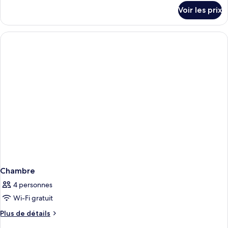
Junior
détails
Voir les prix
sur
le
type
de
chambre
Suite
Junior
Chambre
4 personnes
Wi-Fi gratuit
Plus
Plus de détails
de