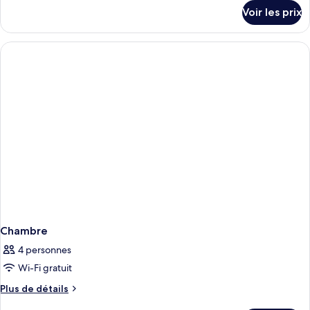
détails
Voir les prix
sur
le
type
de
chambre
Chambre
Chambre
4 personnes
Wi-Fi gratuit
Plus
Plus de détails
de