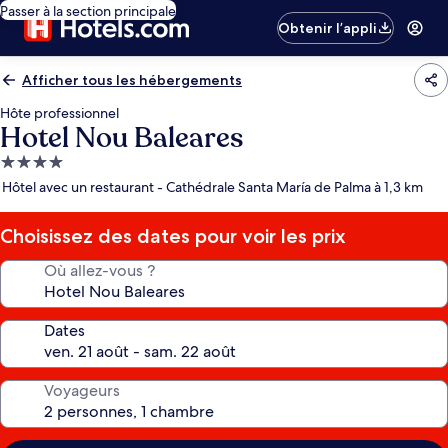
Passer à la section principale
Obtenir l’appli
Afficher tous les hébergements
Hôte professionnel
Hotel Nou Baleares
Hébergement
4.0 étoiles
Hôtel avec un restaurant - Cathédrale Santa María de Palma à 1,3 km
Choisissez des dates pour voir les prix
Où allez-vous ?
Dates
Voyageurs