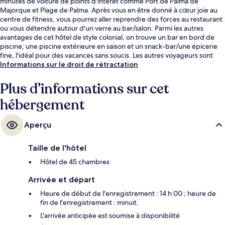
minutes de voiture de points d'intérêt comme Port de Palma de
Majorque et Plage de Palma. Après vous en être donné à cœur joie au
centre de fitness, vous pourrez aller reprendre des forces au restaurant
ou vous détendre autour d'un verre au bar/salon. Parmi les autres
avantages de cet hôtel de style colonial, on trouve un bar en bord de
piscine, une piscine extérieure en saison et un snack-bar/une épicerie
fine, l'idéal pour des vacances sans soucis. Les autres voyageurs sont
séduits par le personnel attentionné et l'accès facile à pied.
Informations sur le droit de rétractation
L'hébergement se situe à une très courte distance à pied des transports
publics : Station de métro Intermodal-Plaza de España se trouve à 10
Plus d’informations sur cet
min et Station de métro Jacint Verdaguer, à 11 min.
hébergement
Aperçu
Taille de l'hôtel
Hôtel de 45 chambres
Arrivée et départ
Heure de début de l'enregistrement : 14 h 00 ; heure de
fin de l'enregistrement : minuit.
L'arrivée anticipée est soumise à disponibilité