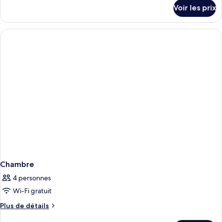
détails
Voir les prix
sur
le
type
de
chambre
Chambre
Chambre
4 personnes
Wi-Fi gratuit
Plus
Plus de détails
de