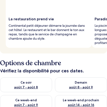
p
a
r
La restauration prend vie
Paradis
l
Continental petit déjeuner démarre la journée dans
La pisci
e
cet hôtel. Le restaurant et le bar donnent le ton aux
longues 
s
repas, tandis que le service de champagne en
propose
chambre ajoute du style.
déguster
v
profitant
o
y
a
g
e
Options de chambre
u
r
Vérifiez la disponibilité pour ces dates.
s
Vérifier la disponibilité pour ce soir août 7 - août 8
Vérifier la disponibilité pour 
Ce soir
Demain
août 7 - août 8
août 8 - août 9
Vérifier la disponibilité pour ce week-end août 7 - août 9
Vérifier la disponibilité pour 
Ce week-end
Le week-end prochain
août 7 - août 9
août 14 - août 16