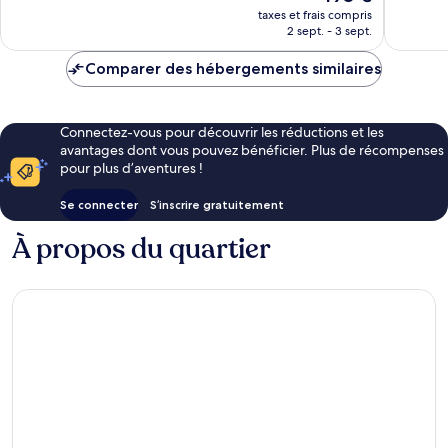
nouveau
427 avis
taxes et frais compris
prix
2 sept. - 3 sept.
est
de
Comparer des hébergements similaires
193 €
Connectez-vous pour découvrir les réductions et les
avantages dont vous pouvez bénéficier. Plus de récompenses
pour plus d’aventures !
Se connecter
S’inscrire gratuitement
À propos du quartier