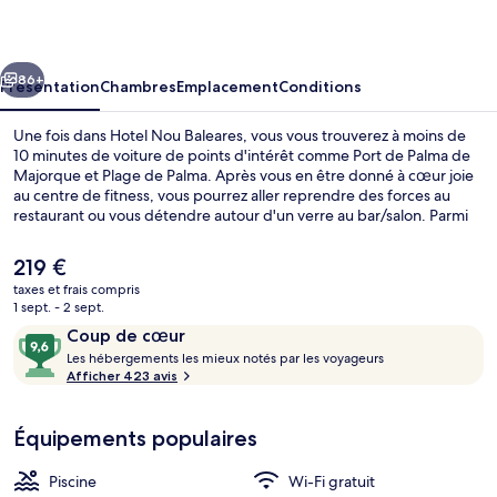
Baleares
cédent
Suivant
86+
Présentation
Chambres
Emplacement
Conditions
Une fois dans Hotel Nou Baleares, vous vous trouverez à moins de
10 minutes de voiture de points d'intérêt comme Port de Palma de
Majorque et Plage de Palma. Après vous en être donné à cœur joie
au centre de fitness, vous pourrez aller reprendre des forces au
restaurant ou vous détendre autour d'un verre au bar/salon. Parmi
les autres avantages de cet hôtel de style colonial, on trouve un bar
en bord de piscine, une piscine extérieure en saison et un snack-
Le
219 €
bar/une épicerie fine, l'idéal pour des vacances sans soucis. Les
prix
taxes et frais compris
autres voyageurs sont séduits par le personnel attentionné et
actuel
1 sept. - 2 sept.
l'accès facile à pied. L'hébergement se situe à une très courte
Bar (sur place)
est
Avis
9,6
distance à pied des transports publics : Station de métro
Coup de cœur
de
Intermodal-Plaza de España se trouve à 10 min et Station de métro
voyageurs
L
sur
Les hébergements les mieux notés par les voyageurs
219 €.
Jacint Verdaguer, à 11 min.
e
Afficher 423 avis
10,
s
Coup
de
Équipements populaires
h
cœur
é
b
Piscine
Wi-Fi gratuit
e