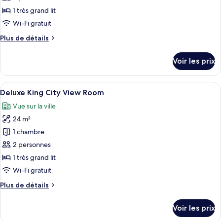
ce
1 très grand lit
type
Wi-Fi gratuit
de
Plus
Plus de détails
chambre :
de
Deluxe
détails
Voir les prix
sur
King
le
Room
type
Afficher
Une chambre d’hôtel moderne avec un gra
6
de
Deluxe King City View Room
toutes
chambre
Vue sur la ville
Deluxe
les
King
24 m²
photos
Room
pour
1 chambre
ce
2 personnes
type
1 très grand lit
de
Wi-Fi gratuit
chambre :
Plus
Plus de détails
Deluxe
de
King
détails
Voir les prix
City
sur
le