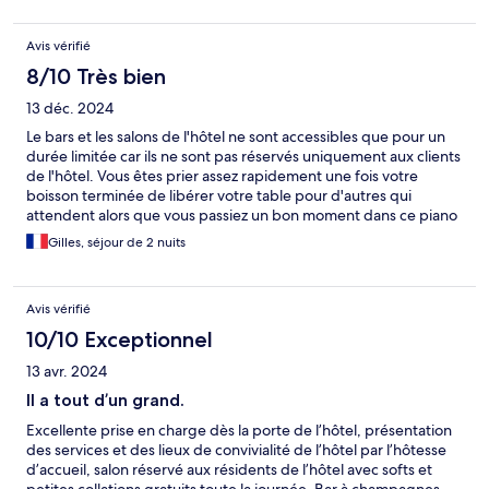
Avis vérifié
8/10 Très bien
13 déc. 2024
Le bars et les salons de l'hôtel ne sont accessibles que pour un
durée limitée car ils ne sont pas réservés uniquement aux clients
de l'hôtel. Vous êtes prier assez rapidement une fois votre
boisson terminée de libérer votre table pour d'autres qui
attendent alors que vous passiez un bon moment dans ce piano
bar. Business is business.
Gilles, séjour de 2 nuits
Avis vérifié
10/10 Exceptionnel
13 avr. 2024
Il a tout d’un grand.
Excellente prise en charge dès la porte de l’hôtel, présentation
des services et des lieux de convivialité de l’hôtel par l’hôtesse
d’accueil, salon réservé aux résidents de l’hôtel avec softs et
petites collations gratuits toute la journée. Bar à champagnes.