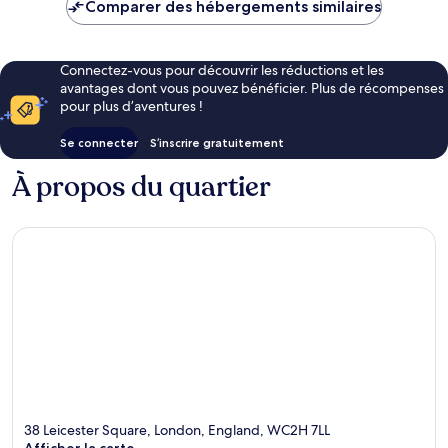
de
Comparer des hébergements similaires
333 €
Connectez-vous pour découvrir les réductions et les
avantages dont vous pouvez bénéficier. Plus de récompenses
pour plus d’aventures !
Se connecter
S’inscrire gratuitement
À propos du quartier
38 Leicester Square, London, England, WC2H 7LL
Afficher la carte