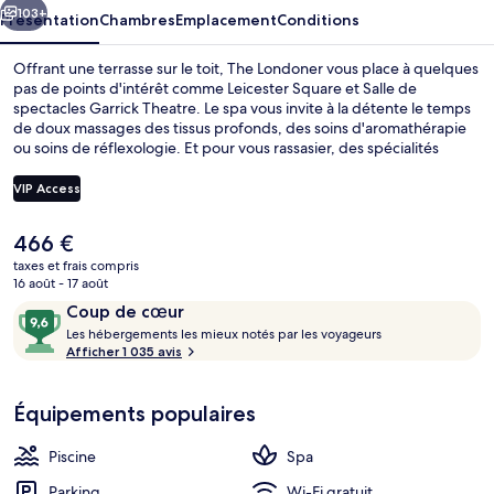
103+
Présentation
Chambres
Emplacement
Conditions
Offrant une terrasse sur le toit, The Londoner vous place à quelques
pas de points d'intérêt comme Leicester Square et Salle de
spectacles Garrick Theatre. Le spa vous invite à la détente le temps
de doux massages des tissus profonds, des soins d'aromathérapie
ou soins de réflexologie. Et pour vous rassasier, des spécialités
Cuisine méditerranéenne vous sont servies à l'établissement
Whitcomb’s, qui est ouvert à l'heure du petit déjeuner, du déjeuner
VIP Access
et du dîner. Parmi les autres avantages de cet hôtel de luxe, on
trouve une piscine couverte, un bar / salon et une salle de fitness,
Le
466 €
l'idéal pour des vacances sans soucis. Les autres voyageurs adorent
Sert le petit déjeuner et le déjeuner
prix
le personnel attentionné et l'emplacement central. L'hébergement
taxes et frais compris
actuel
16 août - 17 août
se situe à une très courte distance à pied des transports publics :
est
Station de métro Piccadilly Circus se trouve à 4 min et Station de
Avis
9,6
Coup de cœur
de
métro Leicester Square, à 4 min.
voyageurs
L
sur
Les hébergements les mieux notés par les voyageurs
466 €.
e
Afficher 1 035 avis
10,
s
Coup
de
Équipements populaires
h
cœur
é
b
Piscine
Spa
e
r
Parking
Wi-Fi gratuit