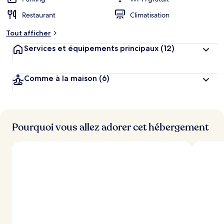
g
Restaurant
Climatisation
e
m
Tout afficher
e
n
Services et équipements principaux
(12)
t
s
Comme à la maison
(6)
l
e
s
m
i
Pourquoi vous allez adorer cet hébergement
e
u
x
n
o
t
é
s
p