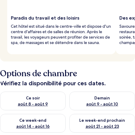
a
r
Paradis du travail et des loisirs
Des ex
l
Cet hôtel est situé dans le centre-ville et dispose d'un
Savourez
e
centre d'affaires et de salles de réunion. Après le
restaura
s
travail, les voyageurs peuvent profiter de services de
soirée, 
spa, de massages et se détendre dans le sauna.
champag
v
o
y
a
g
e
Options de chambre
u
r
Vérifiez la disponibilité pour ces dates.
s
Vérifier la disponibilité pour ce soir août 8 - août 9
Vérifier la disponibilité pour 
Ce soir
Demain
août 8 - août 9
août 9 - août 10
Vérifier la disponibilité pour ce week-end août 14 - août 16
Vérifier la disponibilité pour
Ce week-end
Le week-end prochain
août 14 - août 16
août 21 - août 23