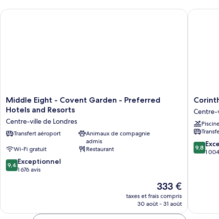
View
chambre
Middle Eight - Covent Garden - Preferred Hotels and Resorts
Corinthi
Deluxe
The
King
Londoner
Room
Platinum
City
View
The
Londoner
Platinum
Middle
Corinthi
Middle Eight - Covent Garden - Preferred
Corint
Eight
London
Hotels and Resorts
Centre-v
-
Centre-
Centre-ville de Londres
Piscin
Covent
ville
Transf
Garden
Transfert aéroport
Animaux de compagnie
de
admis
-
Londres
9.8
Exc
9,8
Wi-Fi gratuit
Restaurant
Preferred
sur
1 004
Hotels
9.4
10,
Exceptionnel
9,4
and
sur
Exceptio
1 676 avis
Resorts
10,
1 004 av
Le
333 €
Centre-
Exceptionnel,
nouveau
ville
1 676 avis
taxes et frais compris
prix
de
30 août - 31 août
est
Londres