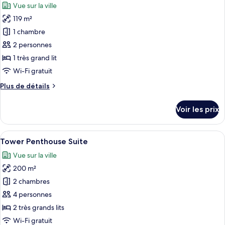
Vue sur la ville
Studio
les
Panoramique
119 m²
photos
pour
1 chambre
ce
2 personnes
type
1 très grand lit
de
Wi-Fi gratuit
chambre :
Plus
Plus de détails
Chambre
de
Signature
détails
Voir les prix
sur
le
type
Afficher
Un hall d’hôtel moderne avec un canapé
7
de
Tower Penthouse Suite
toutes
chambre
Vue sur la ville
Chambre
les
Signature
200 m²
photos
pour
2 chambres
ce
4 personnes
type
2 très grands lits
de
Wi-Fi gratuit