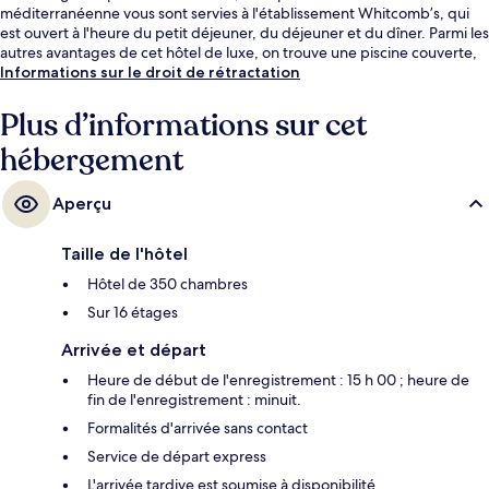
méditerranéenne vous sont servies à l'établissement Whitcomb’s, qui
est ouvert à l'heure du petit déjeuner, du déjeuner et du dîner. Parmi les
autres avantages de cet hôtel de luxe, on trouve une piscine couverte,
un bar / salon et une salle de fitness, l'idéal pour des vacances sans
Informations sur le droit de rétractation
soucis. Les autres voyageurs adorent le personnel attentionné et
l'emplacement central. L'hébergement se situe à une très courte
Plus d’informations sur cet
distance à pied des transports publics : Station de métro Piccadilly
hébergement
Circus se trouve à 4 min et Station de métro Leicester Square, à 4 min.
Aperçu
Taille de l'hôtel
Hôtel de 350 chambres
Sur 16 étages
Arrivée et départ
Heure de début de l'enregistrement : 15 h 00 ; heure de
fin de l'enregistrement : minuit.
Formalités d'arrivée sans contact
Service de départ express
L'arrivée tardive est soumise à disponibilité