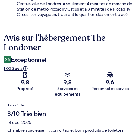
Centre-ville de Londres, à seulement 4 minutes de marche de
Station de métro Piccadilly Circus et à 3 minutes de Piccadilly
Circus. Les voyageurs trouvent le quartier idéalement placé.
Avis sur l’hébergement The
Avis
Londoner
Exceptionnel
9,6
1 035 avis
9,8
9,8
9,6
Propreté
Services et
Personnel et service
équipements
Avis
Avis vérifié
8/10 Très bien
14 déc. 2025
Chambre spacieuse, lit confortable, bons produits de toilettes