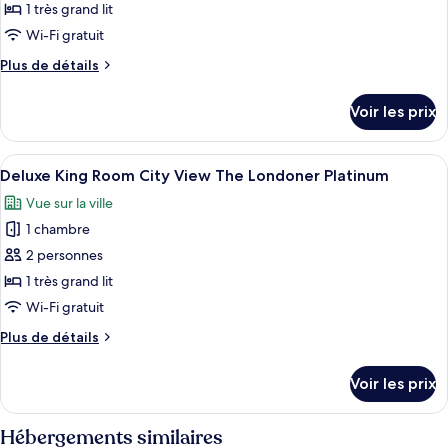
pour
1 très grand lit
Londoner
ce
Platinum
Wi-Fi gratuit
type
Plus
Plus de détails
de
de
chambre :
détails
Voir les prix
sur
Deluxe
le
King
type
Afficher
Une chambre d’hôtel moderne avec un gra
Room
5
de
Deluxe King Room City View The Londoner Platinum
toutes
chambre
The
Vue sur la ville
Deluxe
les
Londoner
King
1 chambre
photos
Platinum
Room
pour
2 personnes
The
ce
Londoner
1 très grand lit
Platinum
type
Wi-Fi gratuit
de
Plus
Plus de détails
chambre :
de
Deluxe
détails
Voir les prix
sur
King
le
Room
type
Hébergements similaires
City
de