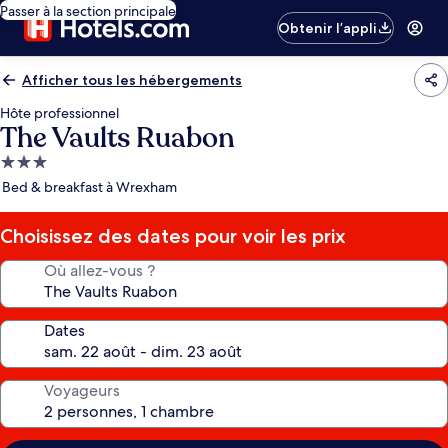
Passer à la section principale
Obtenir l’appli
Afficher tous les hébergements
Hôte professionnel
The Vaults Ruabon
Hébergement
3.0 étoiles
Bed & breakfast à Wrexham
Choisissez des dates pour voir les prix
Où allez-vous ?
Dates
Voyageurs