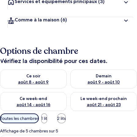
Services et équipements principaux
(3)
Comme à la maison
(6)
Options de chambre
Vérifiez la disponibilité pour ces dates.
Vérifier la disponibilité pour ce soir août 8 - août 9
Vérifier la disponibilité pour 
Ce soir
Demain
août 8 - août 9
août 9 - août 10
Vérifier la disponibilité pour ce week-end août 14 - août 16
Vérifier la disponibilité pour
Ce week-end
Le week-end prochain
août 14 - août 16
août 21 - août 23
Filtres
Toutes les chambres
1 lit
2 lits
disponibles
pour
Affichage de 5 chambres sur 5
les