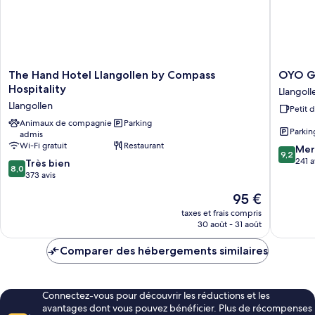
The
OYO
The Hand Hotel Llangollen by Compass
OYO Gl
Hand
Glyn
Hospitality
Llangoll
Hotel
Valley
Llangollen
Petit 
Llangollen
Hotel
by
Animaux de compagnie
Parking
Llangoll
Parkin
admis
Compass
Wi-Fi gratuit
Restaurant
9.2
Hospitality
Mer
9,2
sur
Llangollen
241 a
8.0
Très bien
8,0
10,
sur
373 avis
Merveill
10,
Le
95 €
241 avis
Très
nouveau
bien,
taxes et frais compris
prix
30 août - 31 août
373 avis
est
de
Comparer des hébergements similaires
95 €
Connectez-vous pour découvrir les réductions et les
avantages dont vous pouvez bénéficier. Plus de récompenses