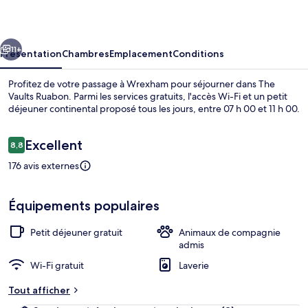
Ruabon
cédent
Suivant
11+
Présentation
Chambres
Emplacement
Conditions
Profitez de votre passage à Wrexham pour séjourner dans The
Vaults Ruabon. Parmi les services gratuits, l'accès Wi-Fi et un petit
déjeuner continental proposé tous les jours, entre 07 h 00 et 11 h 00.
Avis
Excellent
8,8
8,8 sur 10
voyageurs
176 avis externes
Façade de l’hébergement
Équipements populaires
Petit déjeuner gratuit
Animaux de compagnie
admis
Wi-Fi gratuit
Laverie
Tout afficher