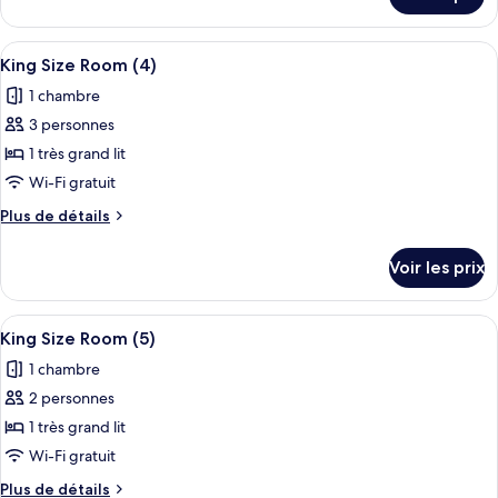
sur
Chambre
le
Familiale
type
Afficher
Bureau, fer et planche à repasser, lits 
7
de
King Size Room (4)
toutes
chambre
1 chambre
Chambre
les
Familiale
3 personnes
photos
pour
1 très grand lit
ce
Wi-Fi gratuit
type
Plus
Plus de détails
de
de
chambre :
détails
Voir les prix
sur
King
le
Size
type
Afficher
Bureau, fer et planche à repasser, lits 
Room
7
de
King Size Room (5)
toutes
chambre
(4)
1 chambre
King
les
Size
2 personnes
photos
Room
pour
1 très grand lit
(4)
ce
Wi-Fi gratuit
type
Plus
Plus de détails