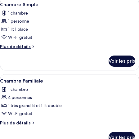
Afficher
Chambre Simple | Bureau, fer et planche
8
Chambre Simple
chambres
toutes
1 chambre
les
1 personne
photos
pour
1 lit 1 place
ce
Wi-Fi gratuit
type
Plus
Plus de détails
de
de
chambre :
détails
Voir les prix
sur
Chambre
le
Simple
type
Afficher
Bureau, fer et planche à repasser, lits 
8
de
Chambre Familiale
toutes
chambre
1 chambre
Chambre
les
Simple
4 personnes
photos
pour
1 très grand lit et 1 lit double
ce
Wi-Fi gratuit
type
Plus
Plus de détails
de
de
chambre :
détails
Voir les prix