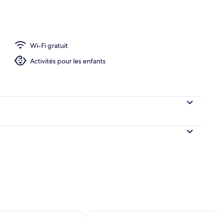
ns le hall
Wi-Fi gratuit
Activités pour les enfants
sponibilité pour demain août 7 - août 8
Vérifier la disponibilité pour ce week