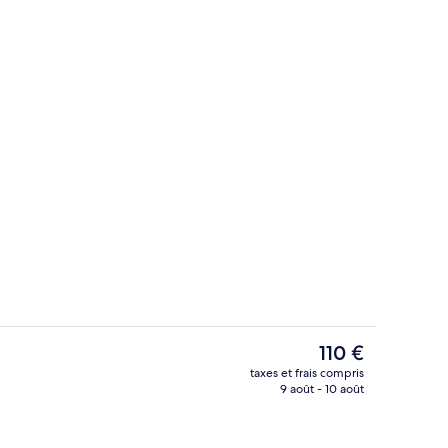
Chambre Simple Confort | Literie de q
Le
110 €
prix
taxes et frais compris
actuel
9 août - 10 août
Extérieur
est
de
110 €.