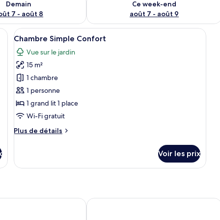
Demain
Ce week-end
oût 7 - août 8
août 7 - août 9
vec un grand lit, un bureau avec une chaise, une petite plante et une armoi
Afficher
Une chambre moderne comprenant un lit
2
Chambre Simple Confort
toutes
Vue sur le jardin
les
15 m²
photos
pour
1 chambre
ce
1 personne
type
1 grand lit 1 place
de
Wi-Fi gratuit
chambre :
Plus
Plus de détails
Chambre
de
Simple
détails
x
Voir les prix
Confort
sur
le
type
de
chambre
Chambre
Hotel Zum Schiffchen
Simple
Confort