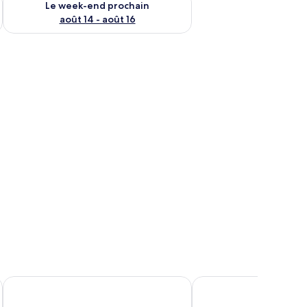
Le week-end prochain
août 14 - août 16
re.
, un bureau, une télévision et un petit coin salon.
Ringhotel Roggenland
Gasthaus Kraft