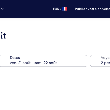
•
s
EUR
Publier votre annon
it
Dates
Voya