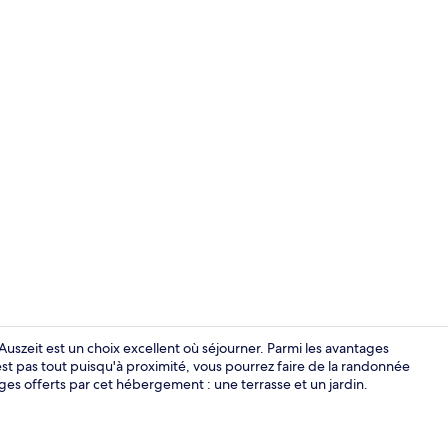
Intérieur
szeit est un choix excellent où séjourner. Parmi les avantages
n'est pas tout puisqu'à proximité, vous pourrez faire de la randonnée
tages offerts par cet hébergement : une terrasse et un jardin.
Restaurant