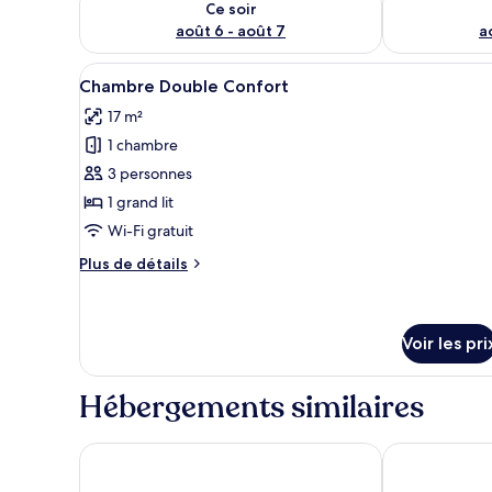
Ce soir
août 6 - août 7
a
Afficher
Une chambre d’hôtel moderne a
3
Chambre Double Confort
toutes
17 m²
les
1 chambre
photos
pour
3 personnes
ce
1 grand lit
type
Wi-Fi gratuit
de
Plus
Plus de détails
chambre :
de
Chambre
détails
sur
Double
le
Voir les pri
Confort
type
de
Hébergements similaires
chambre
Chambre
Double
Maritim Hotel Bad Wildungen
Villa C&C
Confort