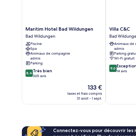
Maritim
Villa
Maritim Hotel Bad Wildungen
Villa C&C
Hotel
C&C
Bad Wildungen
Bad Wildung
Bad
Bad
Piscine
Animaux de
Wildungen
Wildungen
Spa
admis
Bad
Animaux de compagnie
Parking gratu
Wildungen
admis
Wi-Fi gratuit
Parking
9.6
Exceptio
9,6
8.4
Très bien
sur
14 avis
8,4
sur
365 avis
10,
10,
Exceptionnel,
Le
133 €
Très
14 avis
nouveau
bien,
taxes et frais compris
prix
365 avis
31 août - 1 sept.
est
de
133 €
Connectez-vous pour découvrir les 