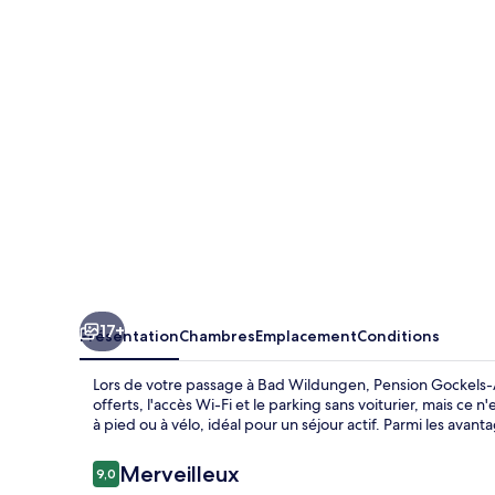
Auszeit
17+
Présentation
Chambres
Emplacement
Conditions
Lors de votre passage à Bad Wildungen, Pension Gockels-Au
offerts, l'accès Wi-Fi et le parking sans voiturier, mais ce 
à pied ou à vélo, idéal pour un séjour actif. Parmi les avan
Avis
Merveilleux
9,0
9,0 sur 10
voyageurs