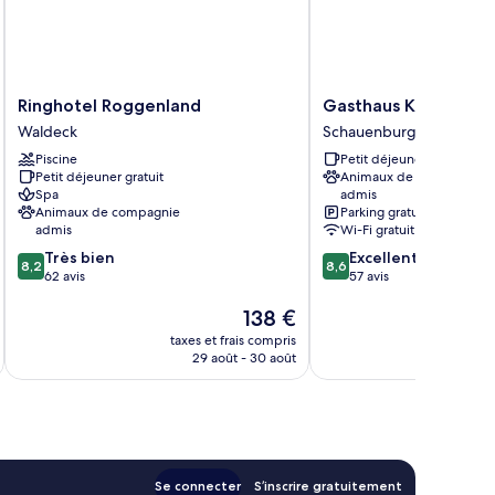
Ringhotel
Gasthaus
Ringhotel Roggenland
Gasthaus Kraft
Roggenland
Kraft
Waldeck
Schauenburg
Waldeck
Schauenburg
Piscine
Petit déjeuner gratuit
Petit déjeuner gratuit
Animaux de compagnie
Spa
admis
Animaux de compagnie
Parking gratuit
admis
Wi-Fi gratuit
8.2
8.6
Très bien
Excellent
8,2
8,6
sur
sur
62 avis
57 avis
10,
10,
Le
138 €
Très
Excellent,
u
nouveau
bien,
57 avis
taxes et frais compris
tax
prix
62 avis
29 août - 30 août
est
de
138 €
Se connecter
S’inscrire gratuitement