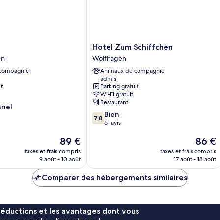
Hotel
Hotel Zum Schiffchen
Zum
en
Wolfhagen
Schiffchen
 compagnie
Animaux de compagnie
Wolfhagen
admis
it
Parking gratuit
Wi-Fi gratuit
Restaurant
nnel
7.8
Bien
7,8
sur
61 avis
10,
Le
Le
89 €
86 €
Bien,
nouveau
nouvea
61 avis
taxes et frais compris
taxes et frais compris
prix
prix
9 août - 10 août
17 août - 18 août
est
est
de
de
Comparer des hébergements similaires
89 €
86 €
réductions et les avantages dont vous