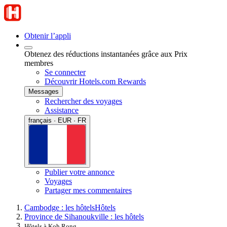
Obtenir l’appli
Obtenez des réductions instantanées grâce aux Prix
membres
Se connecter
Découvrir Hotels.com Rewards
Messages
Rechercher des voyages
Assistance
français · EUR · FR
Publier votre annonce
Voyages
Partager mes commentaires
Cambodge : les hôtels
Hôtels
Province de Sihanoukville : les hôtels
Hôtels à Koh Rong