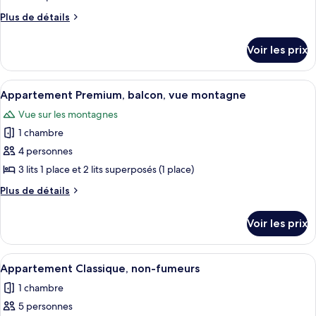
fumeurs
ce
Plus
Plus de détails
type
de
détails
de
Voir les prix
sur
chambre :
le
Appartement
type
Afficher
Une chambre d’hôtel avec deux lits, un
3
Premium,
de
Appartement Premium, balcon, vue montagne
toutes
chambre
balcon
Vue sur les montagnes
Appartement
les
Premium,
1 chambre
photos
balcon
pour
4 personnes
ce
3 lits 1 place et 2 lits superposés (1 place)
type
Plus
Plus de détails
de
de
chambre :
détails
Voir les prix
sur
Appartement
le
Premium,
type
Afficher
Une chambre d’hôtel équipée d’un lit, d
balcon,
4
de
Appartement Classique, non-fumeurs
toutes
chambre
vue
1 chambre
Appartement
les
montagne
Premium,
5 personnes
photos