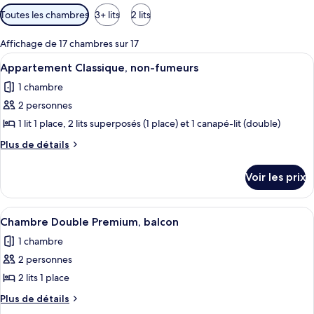
Filtres
Toutes les chambres
3+ lits
2 lits
disponibles
pour
Affichage de 17 chambres sur 17
les
Afficher
Une chambre d’hôtel équipée d’un lit, d
4
Appartement Classique, non-fumeurs
chambres
toutes
1 chambre
les
2 personnes
photos
pour
1 lit 1 place, 2 lits superposés (1 place) et 1 canapé-lit (double)
ce
Plus
Plus de détails
type
de
détails
de
Voir les prix
sur
chambre :
le
Appartement
type
Afficher
Une chambre d’hôtel avec deux lits, un
3
Classique,
de
Chambre Double Premium, balcon
toutes
chambre
non-
1 chambre
Appartement
les
fumeurs
Classique,
2 personnes
photos
non-
pour
2 lits 1 place
fumeurs
ce
Plus
Plus de détails
type
de