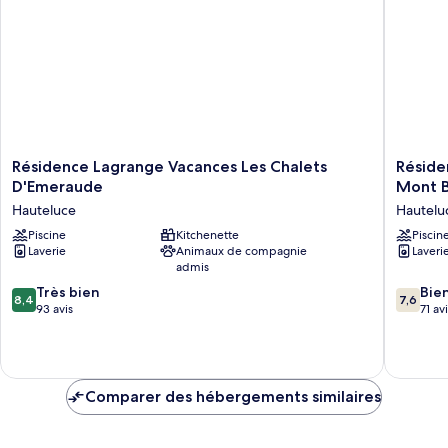
Double
Premium
Résidence
Résiden
Résidence Lagrange Vacances Les Chalets
Réside
Lagrange
Lagrang
D'Emeraude
Mont B
Vacances
Vacance
Hauteluce
Hautelu
Les
Les
Chalets
Piscine
Kitchenette
Chalets
Piscin
Laverie
Animaux de compagnie
Laveri
D'Emeraude
du
admis
Hauteluce
Mont
Blanc
8.4
7.6
Très bien
Bie
8,4
7,6
Hautelu
sur
sur
93 avis
71 av
10,
10,
Très
Bien,
bien,
71 avis
93 avis
Comparer des hébergements similaires