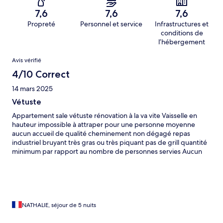
7,6
7,6
7,6
Propreté
Personnel et service
Infrastructures et
conditions de
l’hébergement
Avis
Avis vérifié
4/10 Correct
14 mars 2025
Vétuste
Appartement sale vétuste rénovation à la va vite Vaisselle en
hauteur impossible à attraper pour une personne moyenne
aucun accueil de qualité cheminement non dégagé repas
industriel bruyant très gras ou très piquant pas de grill quantité
minimum par rapport au nombre de personnes servies Aucun
contrôle des demi pension ou non Pas de possibilité de
décharger la voiture près de l’appartement Aucun contact avec
des animateurs eventuels on est parti un jour avant la fin .. seul
avantage près des pistes
NATHALIE, séjour de 5 nuits