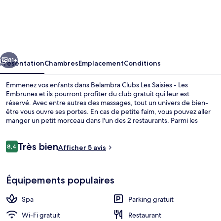
Belambra
Clubs
Les
Saisies
cédent
Suivant
-
81+
Présentation
Chambres
Emplacement
Conditions
Les
Emmenez vos enfants dans Belambra Clubs Les Saisies - Les
Embrunes
Embrunes et ils pourront profiter du club gratuit qui leur est
réservé. Avec entre autres des massages, tout un univers de bien-
être vous ouvre ses portes. En cas de petite faim, vous pouvez aller
manger un petit morceau dans l'un des 2 restaurants. Parmi les
avantages offerts par cet hébergement : un bar / salon, un club
pour enfants et une terrasse.
Avis
Très bien
8,4
Afficher 5 avis
8,4 sur 10
voyageurs
Restaurant
Équipements populaires
Spa
Parking gratuit
Wi-Fi gratuit
Restaurant