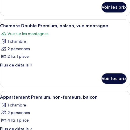
détails
de
Voir les prix
sur
chambre :
le
Chambre
type
Afficher
Une chambre d’hôtel avec un grand lit
7
Double
de
Chambre Double Premium, balcon, vue montagne
toutes
chambre
Premium,
Vue sur les montagnes
Chambre
les
balcon
Double
1 chambre
photos
Premium,
pour
2 personnes
balcon
ce
2 lits 1 place
type
Plus
Plus de détails
de
de
chambre :
détails
Voir les prix
sur
Chambre
le
Double
type
Afficher
Une chambre d’hôtel avec deux lits, u
Premium,
4
de
Appartement Premium, non-fumeurs, balcon
toutes
chambre
balcon,
1 chambre
Chambre
les
vue
Double
2 personnes
photos
montagne
Premium,
pour
4 lits 1 place
balcon,
ce
vue
Plus
Plus de détails