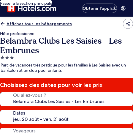
Passer à la section principale
Obtenir l’appli
Afficher tous les hébergements
Hôte professionnel
Belambra Clubs Les Saisies - Les
Embrunes
Hébergement
3.0 étoiles
Parc de vacances très pratique pour les familles à Les Saisies avec un
bar/salon et un club pour enfants
Choisissez des dates pour voir les prix
Où allez-vous ?
Dates
Voyageurs