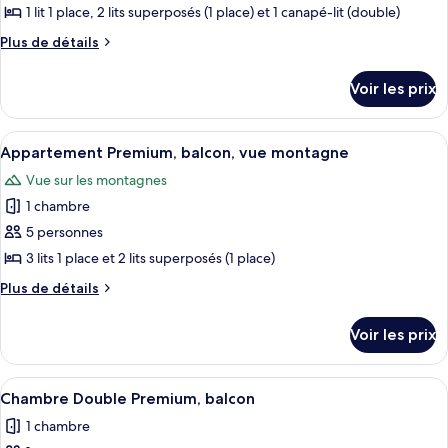
balcon,
pour
1 lit 1 place, 2 lits superposés (1 place) et 1 canapé-lit (double)
vue
ce
montagne
Plus
Plus de détails
type
de
détails
de
Voir les prix
sur
chambre :
le
Appartement
type
Afficher
Une chambre d’hôtel avec deux lits, un
3
Classique,
de
Appartement Premium, balcon, vue montagne
toutes
chambre
non-
Vue sur les montagnes
Appartement
les
fumeurs
Classique,
1 chambre
photos
non-
pour
5 personnes
fumeurs
ce
3 lits 1 place et 2 lits superposés (1 place)
type
Plus
Plus de détails
de
de
chambre :
détails
Voir les prix
sur
Appartement
le
Premium,
type
Afficher
Une chambre d’hôtel avec un grand lit
balcon,
10
de
Chambre Double Premium, balcon
toutes
chambre
vue
1 chambre
Appartement
les
montagne