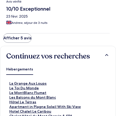
Avis vérifié
10/10 Exceptionnel
23 févr. 2025
Andrew, séjour de 3 nuits
Afficher 5 avis
Continuez vos recherches
Hébergements
L
La Grange Aux Loups
i
L
Le Toi Du Monde
e
i
L
Le MontBlanc Flumet
n
e
i
L
Les Balcons du Mont Blanc
o
n
e
i
L
Hôtel Le Tétras
u
o
n
e
i
L
Apartment in Plagne Soleil With Ski View
v
u
o
n
e
i
L
Hotel Chalet Le Caribou
r
v
u
o
n
e
i
L