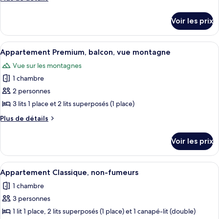
montagne
type
de
détails
de
Voir les prix
sur
chambre :
le
Appartement
type
Afficher
Une cabane aux murs en bois, entourée
3
Premium,
de
Appartement Premium, balcon, vue montagne
toutes
chambre
non-
Vue sur les montagnes
Appartement
les
fumeurs,
Premium,
1 chambre
photos
balcon
non-
pour
2 personnes
fumeurs,
ce
balcon
3 lits 1 place et 2 lits superposés (1 place)
type
Plus
Plus de détails
de
de
chambre :
détails
Voir les prix
sur
Appartement
le
Premium,
type
Afficher
Une chambre d’hôtel équipée d’un lit, d
balcon,
4
de
Appartement Classique, non-fumeurs
toutes
chambre
vue
1 chambre
Appartement
les
montagne
Premium,
3 personnes
photos
balcon,
pour
1 lit 1 place, 2 lits superposés (1 place) et 1 canapé-lit (double)
vue