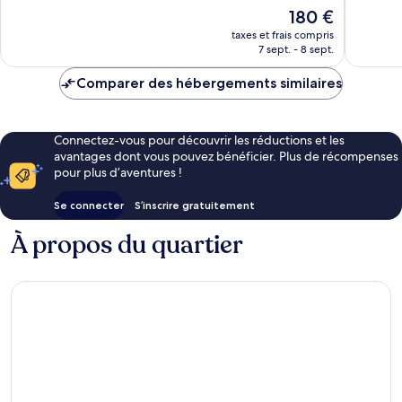
Excellen
1 943 avis
Le
180 €
2 260 av
nouveau
taxes et frais compris
prix
7 sept. - 8 sept.
est
de
Comparer des hébergements similaires
180 €
Connectez-vous pour découvrir les réductions et les
avantages dont vous pouvez bénéficier. Plus de récompenses
pour plus d’aventures !
Se connecter
S’inscrire gratuitement
À propos du quartier