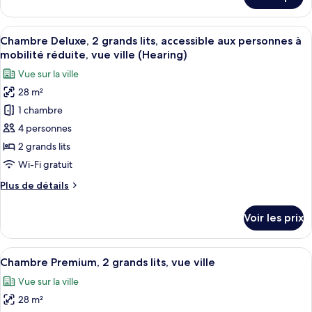
sur
King
le
Bed,
type
Afficher
Une chambre d’hôtel avec deux lits, un
Accessible,
7
de
Chambre Deluxe, 2 grands lits, accessible aux personnes à
toutes
City
chambre
mobilité réduite, vue ville (Hearing)
Premium
les
View
Vue sur la ville
Room,
photos
(Roll-
1
28 m²
pour
In
King
1 chambre
ce
Bed,
Shower)
Accessible,
type
4 personnes
City
de
2 grands lits
View
chambre :
(Roll-
Wi-Fi gratuit
Chambre
In
Plus
Plus de détails
Shower)
Deluxe,
de
2
détails
Voir les prix
sur
grands
le
lits,
type
Afficher
Une chambre d’hôtel avec deux lits, un
accessible
8
de
Chambre Premium, 2 grands lits, vue ville
toutes
aux
chambre
Vue sur la ville
Chambre
les
personnes
Deluxe,
28 m²
photos
à
2