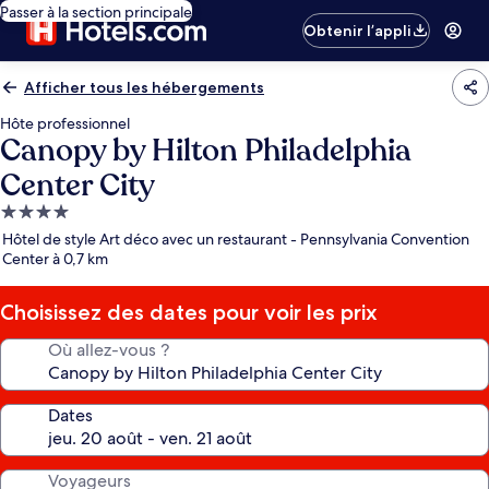
Passer à la section principale
Obtenir l’appli
Afficher tous les hébergements
Hôte professionnel
Canopy by Hilton Philadelphia
Center City
Hébergement
4.0 étoiles
Hôtel de style Art déco avec un restaurant - Pennsylvania Convention
Center à 0,7 km
Choisissez des dates pour voir les prix
Où allez-vous ?
Dates
Voyageurs