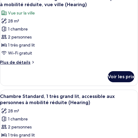
toutes
lit,
chambre
à mobilité réduite, vue ville (Hearing)
Chambre
les
vue
Vue sur la ville
Deluxe,
photos
ville
1
28 m²
pour
très
1 chambre
ce
grand
lit,
type
2 personnes
vue
de
1 très grand lit
ville
chambre :
Wi-Fi gratuit
Chambre
Plus
Plus de détails
Deluxe,
de
1
détails
Voir les prix
sur
très
le
grand
type
Afficher
Une chambre d’hôtel avec un grand lit
lit,
7
de
Chambre Standard, 1 très grand lit, accessible aux
toutes
accessible
chambre
personnes à mobilité réduite (Hearing)
Chambre
les
aux
28 m²
Deluxe,
photos
personnes
1
1 chambre
pour
à
très
2 personnes
ce
grand
mobilité
lit,
type
1 très grand lit
réduite,