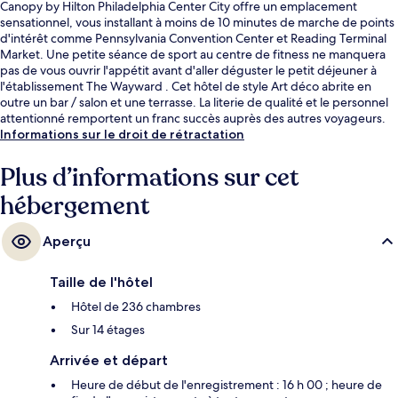
Canopy by Hilton Philadelphia Center City offre un emplacement
sensationnel, vous installant à moins de 10 minutes de marche de points
d'intérêt comme Pennsylvania Convention Center et Reading Terminal
Market. Une petite séance de sport au centre de fitness ne manquera
pas de vous ouvrir l'appétit avant d'aller déguster le petit déjeuner à
l'établissement The Wayward . Cet hôtel de style Art déco abrite en
outre un bar / salon et une terrasse. La literie de qualité et le personnel
attentionné remportent un franc succès auprès des autres voyageurs.
L'hébergement se situe à une très courte distance à pied des transports
Informations sur le droit de rétractation
publics : Station de métro 11th St se trouve à 2 min et Station de métro
13th Street, à 3 min.
Plus d’informations sur cet
hébergement
Aperçu
Taille de l'hôtel
Hôtel de 236 chambres
Sur 14 étages
Arrivée et départ
Heure de début de l'enregistrement : 16 h 00 ; heure de