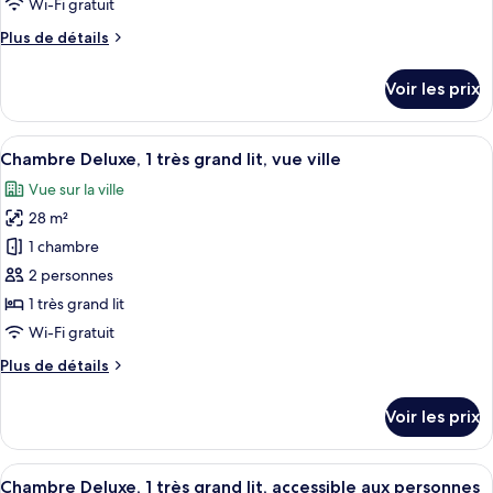
Wi-Fi gratuit
vue
de
ville
Plus
Plus de détails
chambre :
de
Chambre
détails
Voir les prix
sur
Premium,
le
1
type
Afficher
Une chambre d’hôtel avec un grand lit
très
8
de
Chambre Deluxe, 1 très grand lit, vue ville
toutes
grand
chambre
Vue sur la ville
Chambre
les
lit
Premium,
28 m²
photos
1
pour
1 chambre
très
ce
grand
2 personnes
lit
type
1 très grand lit
de
Wi-Fi gratuit
chambre :
Plus
Plus de détails
Chambre
de
Deluxe,
détails
Voir les prix
1
sur
le
très
type
Afficher
Une chambre d’hôtel avec un grand lit
grand
7
de
Chambre Deluxe, 1 très grand lit, accessible aux personnes