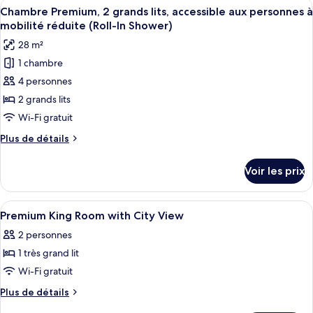
Afficher
Une chambre d’hôtel avec deux lits, un
lits,
7
de
Chambre Premium, 2 grands lits, accessible aux personnes à
toutes
chambre
accessible
mobilité réduite (Roll-In Shower)
Chambre
les
aux
28 m²
Standard,
photos
personnes
2
1 chambre
pour
à
grands
4 personnes
ce
lits,
mobilité
accessible
type
2 grands lits
réduite
aux
de
Wi-Fi gratuit
(Roll-
personnes
chambre :
à
In
Plus
Plus de détails
Chambre
mobilité
de
Shower)
réduite
Premium,
détails
Voir les prix
(Roll-
sur
2
In
le
grands
Shower)
type
Afficher
Coffres-forts dans les chambres, bure
lits,
3
de
Premium King Room with City View
toutes
chambre
accessible
2 personnes
Chambre
les
aux
Premium,
1 très grand lit
photos
personnes
2
pour
Wi-Fi gratuit
à
grands
ce
lits,
mobilité
Plus
Plus de détails
accessible
type
de
réduite