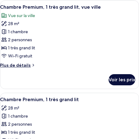
type
Afficher
Une chambre d’hôtel avec un grand lit
très
ville
8
de
Chambre Premium, 1 très grand lit, vue ville
toutes
grand
chambre
Vue sur la ville
Chambre
les
lit
Standard,
28 m²
photos
1
pour
1 chambre
très
ce
grand
2 personnes
lit
type
1 très grand lit
de
Wi-Fi gratuit
chambre :
Plus
Plus de détails
Chambre
de
Premium,
détails
Voir les prix
1
sur
le
très
type
Afficher
Une chambre d’hôtel avec une porte b
grand
6
de
Chambre Premium, 1 très grand lit
toutes
lit,
chambre
28 m²
Chambre
les
vue
Premium,
1 chambre
photos
ville
1
pour
2 personnes
très
ce
grand
1 très grand lit
lit,
type