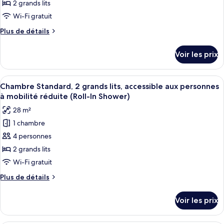
ce
vue
2 grands lits
ville
type
Wi-Fi gratuit
de
Plus
Plus de détails
chambre :
de
Chambre
détails
Voir les prix
sur
Premium,
le
2
type
Afficher
Une chambre d’hôtel avec deux lits, un
grands
5
de
Chambre Standard, 2 grands lits, accessible aux personnes
toutes
lits
chambre
à mobilité réduite (Roll-In Shower)
Chambre
les
28 m²
Premium,
photos
2
1 chambre
pour
grands
4 personnes
ce
lits
type
2 grands lits
de
Wi-Fi gratuit
chambre :
Plus
Plus de détails
Chambre
de
Standard,
détails
Voir les prix
sur
2
le
grands
type