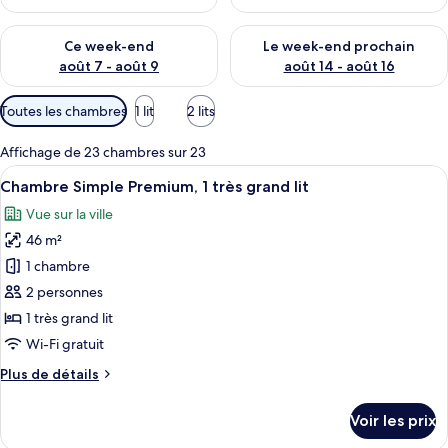
Vérifier la disponibilité pour ce week-end août 7 - août 9
Vérifier la disponibilité pour 
Ce week-end
Le week-end prochain
août 7 - août 9
août 14 - août 16
Filtres
Toutes les chambres
1 lit
2 lits
disponibles
pour
Affichage de 23 chambres sur 23
les
Afficher
Une chambre d’hôtel avec une porte b
9
Chambre Simple Premium, 1 très grand lit
chambres
toutes
Vue sur la ville
les
46 m²
photos
pour
1 chambre
ce
2 personnes
type
1 très grand lit
de
Wi-Fi gratuit
chambre :
Plus
Plus de détails
Chambre
de
Simple
détails
Voir les prix
Premium,
sur
le