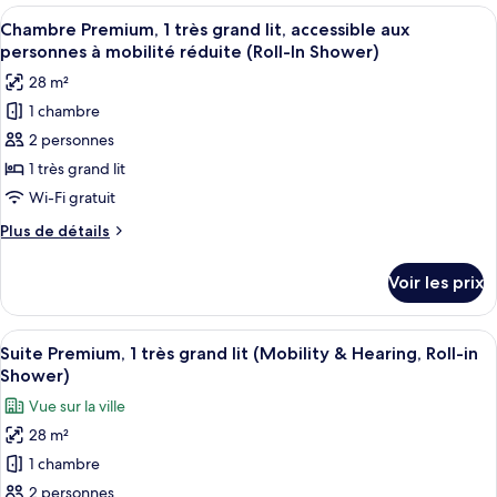
type
Afficher
Une chambre d’hôtel avec un grand lit
Accessible,
8
de
Chambre Premium, 1 très grand lit, accessible aux
toutes
City
chambre
personnes à mobilité réduite (Roll-In Shower)
Deluxe
les
View
28 m²
Room,
photos
(Roll-
1
1 chambre
pour
In
King
2 personnes
ce
Bed,
Shower)
Accessible,
type
1 très grand lit
City
de
Wi-Fi gratuit
View
chambre :
(Roll-
Plus
Plus de détails
Chambre
In
de
Shower)
Premium,
détails
Voir les prix
sur
1
le
très
type
Afficher
Une chambre d’hôtel avec un grand lit
grand
6
de
Suite Premium, 1 très grand lit (Mobility & Hearing, Roll-in
toutes
chambre
lit,
Shower)
Chambre
les
accessible
Vue sur la ville
Premium,
photos
aux
1
28 m²
pour
personnes
très
1 chambre
ce
grand
à
lit,
type
2 personnes