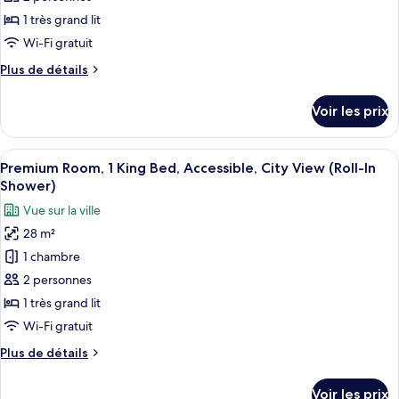
mobilité
accessible
de
1 très grand lit
réduite
aux
chambre :
personnes
(Roll-
Wi-Fi gratuit
Suite
à
In
Plus
Plus de détails
mobilité
Premium,
Shower)
de
réduite
1
détails
(Roll-
Voir les prix
sur
très
In
le
Shower)
grand
type
Afficher
Une chambre d’hôtel avec un grand lit
lit
8
de
Premium Room, 1 King Bed, Accessible, City View (Roll-In
toutes
(Mobility
chambre
Shower)
Suite
les
&
Vue sur la ville
Premium,
photos
Hearing,
1
28 m²
pour
Roll-
très
1 chambre
ce
grand
in
lit
type
2 personnes
Shower)
(Mobility
de
1 très grand lit
&
chambre :
Hearing,
Wi-Fi gratuit
Premium
Roll-
Plus
Plus de détails
in
Room,
de
Shower)
1
détails
Voir les prix