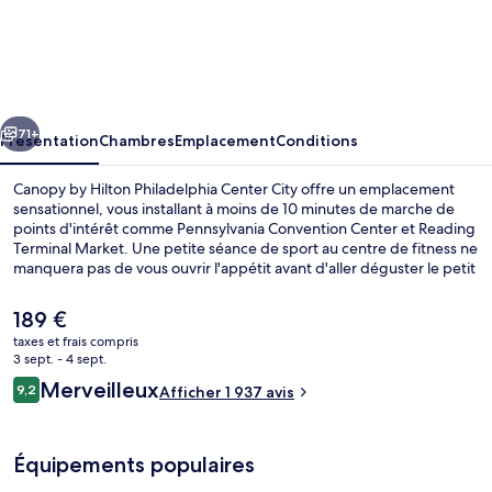
Canopy
by
Hilton
Philadelphia
cédent
Suivant
Center
71+
Présentation
Chambres
Emplacement
Conditions
City
Canopy by Hilton Philadelphia Center City offre un emplacement
sensationnel, vous installant à moins de 10 minutes de marche de
points d'intérêt comme Pennsylvania Convention Center et Reading
Terminal Market. Une petite séance de sport au centre de fitness ne
manquera pas de vous ouvrir l'appétit avant d'aller déguster le petit
déjeuner à l'établissement The Wayward . Cet hôtel de style Art
déco abrite en outre un bar / salon et une terrasse. La literie de
Le
189 €
qualité et le personnel attentionné remportent un franc succès
prix
taxes et frais compris
auprès des autres voyageurs. L'hébergement se situe à une très
actuel
3 sept. - 4 sept.
courte distance à pied des transports publics : Station de métro 11th
Extérieur
est
Avis
St se trouve à 2 min et Station de métro 13th Street, à 3 min.
Merveilleux
9,2
Afficher 1 937 avis
de
9,2 sur 10
voyageurs
189 €.
Équipements populaires