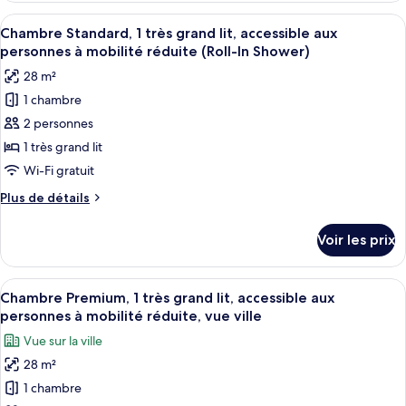
1
type
Afficher
Une chambre d’hôtel avec un grand lit
très
5
de
Chambre Standard, 1 très grand lit, accessible aux
toutes
grand
chambre
personnes à mobilité réduite (Roll-In Shower)
Chambre
les
lit
28 m²
Simple
photos
Premium,
1 chambre
pour
1
2 personnes
ce
très
grand
type
1 très grand lit
lit
de
Wi-Fi gratuit
chambre :
Plus
Plus de détails
Chambre
de
Standard,
détails
Voir les prix
sur
1
le
très
type
Afficher
Une chambre d’hôtel avec un grand lit
grand
9
de
Chambre Premium, 1 très grand lit, accessible aux
toutes
chambre
lit,
personnes à mobilité réduite, vue ville
Chambre
les
accessible
Vue sur la ville
Standard,
photos
aux
1
28 m²
pour
personnes
très
1 chambre
ce
grand
à