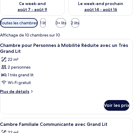
Vérifier la disponibilité pour ce week-end août 7 - août 9
Vérifier la disponibilité pour 
Ce week-end
Le week-end prochain
août 7 - août 9
août 14 - août 16
Filtres
Toutes les chambres
1 lit
3+ lits
2 lits
disponibles
pour
Affichage de 10 chambres sur 10
les
Afficher
Une chambre d’hôtel avec un lit, deux
7
Chambre pour Personnes à Mobilité Réduite avec un Très
chambres
toutes
Grand Lit
les
22 m²
photos
2 personnes
pour
1 très grand lit
ce
type
Wi-Fi gratuit
de
Plus
Plus de détails
chambre :
de
détails
Chambre
Voir les prix
sur
pour
le
Personnes
type
Afficher
Une chambre d’hôtel avec deux lits, un
8
à
de
Cambre Familiale Communicante avec Grand Lit
toutes
chambre
Mobilité
22 m²