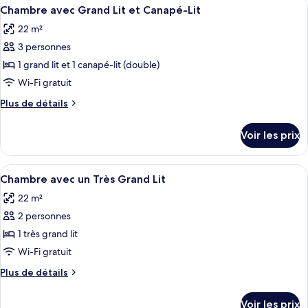
Afficher
Une chambre d’hôtel avec deux lits, un
très
14
de
Chambre avec Grand Lit et Canapé-Lit
toutes
chambre
grand
22 m²
Chambre,
les
lit
1
3 personnes
photos
très
pour
1 grand lit et 1 canapé-lit (double)
grand
ce
lit
Wi-Fi gratuit
type
Plus
Plus de détails
de
de
chambre :
détails
Voir les prix
sur
Chambre
le
avec
type
Afficher
Une chambre d’hôtel avec un grand lit
Grand
7
de
Chambre avec un Très Grand Lit
toutes
chambre
Lit
22 m²
Chambre
les
et
avec
2 personnes
photos
Canapé-
Grand
pour
1 très grand lit
Lit
Lit
ce
et
Wi-Fi gratuit
Canapé-
type
Plus
Plus de détails
Lit
de
de
chambre :
détails
Voir les prix