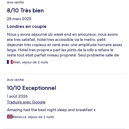
Avis vérifié
8/10 Très bien
28 mars 2025
Londres en couple
Nous y avons séjourné ub week end en amoureux, nous avons
ete tres satisfait, hotel tres accessible via le metro, petit
dejeuner tres copieux et varié avec une amplitude horraire assez
large. Hotel tres propre a part les joints de la sdb a refaire le
reste tout etait parfait niveau propreté. Seul probleme salle de
sport collé a ma chambre un voyageur s'est mis a sprinter sur le
Allan, séjour de 2 nuits
tapis de course a 6h du matin ce qui a légèrement gaché une
partie de mes nuits
Avis vérifié
10/10 Exceptionnel
1 août 2026
Traduire avec Google
Amazing had the best night sleep and breakfast x
Rebecca, séjour de 2 nuits