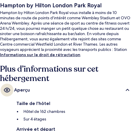
Hampton by Hilton London Park Royal
Hampton by Hilton London Park Royal vous installe à moins de 10
minutes de route de points d'intérêt comme Wembley Stadium et OVO
Arena Wembley. Après une séance de sport au centre de fitness ouvert
24 h/24, vous pourrez manger un petit quelque chose au restaurant ou
siroter une boisson rafraîchissante au bar/salon. En voiture depuis
l'hébergement, vous aurez également vite rejoint des sites comme
Centre commercial Westfield London et River Thames. Les autres
voyageurs apprécient la proximité avec les transports publics : Station
de métro Park Royal ne se trouve qu'à quelques encablures, tandis que
Informations sur le droit de rétractation
Station de métro Hanger Lane se trouve à seulement 8 min de marche.
Plus d’informations sur cet
hébergement
Aperçu
Taille de l'hôtel
Hôtel de 162 chambres
Sur 4 étages
Arrivée et départ