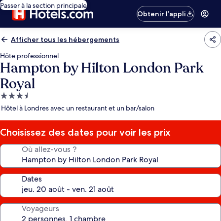
Passer à la section principale
Obtenir l’appli
Afficher tous les hébergements
Hôte professionnel
Hampton by Hilton London Park
Royal
Hébergement
3.5 étoiles
Hôtel à Londres avec un restaurant et un bar/salon
Choisissez des dates pour voir les prix
Où allez-vous ?
Dates
Voyageurs