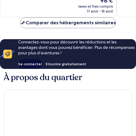
98 €
Très
Très
nouveau
bien,
bien,
taxes et frais compris
prix
17 août - 18 août
1 005 avis
1 002 av
est
de
Comparer des hébergements similaires
98 €
Connectez-vous pour découvrir les réductions et les
avantages dont vous pouvez bénéficier. Plus de récompenses
pour plus d’aventures !
Se connecter
S’inscrire gratuitement
À propos du quartier