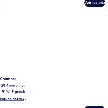
Voir les prix
sur
le
type
de
chambre
Chambre
Chambre
4 personnes
Wi-Fi gratuit
Plus
Plus de détails
de
détails