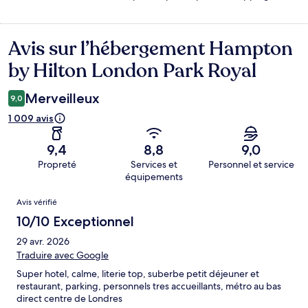
Avis sur l’hébergement Hampton
Avis
by Hilton London Park Royal
Merveilleux
9,0
1 009 avis
9,4
8,8
9,0
Propreté
Services et
Personnel et service
équipements
Avis
Avis vérifié
10/10 Exceptionnel
29 avr. 2026
Traduire avec Google
Super hotel, calme, literie top, suberbe petit déjeuner et
restaurant, parking, personnels tres accueillants, métro au bas
direct centre de Londres