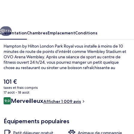
by
Hilton
London
cédent
Suivant
Park
77+
Présentation
Chambres
Emplacement
Conditions
Royal
Hampton by Hilton London Park Royal vous installe à moins de 10
minutes de route de points d'intérêt comme Wembley Stadium et
OVO Arena Wembley. Après une séance de sport au centre de
fitness ouvert 24 h/24, vous pourrez manger un petit quelque
chose au restaurant ou siroter une boisson rafraîchissante au
bar/salon. En voiture depuis l'hébergement, vous aurez également
vite rejoint des sites comme Centre commercial Westfield London et
Le
101 €
River Thames. Les autres voyageurs apprécient la proximité avec les
prix
taxes et frais compris
transports publics : Station de métro Park Royal ne se trouve qu'à
actuel
17 août - 18 août
quelques encablures, tandis que Station de métro Hanger Lane se
Salle de réunion
est
Avis
trouve à seulement 8 min de marche.
Merveilleux
9,0
Afficher 1 009 avis
de
9,0 sur 10
voyageurs
101 €.
Équipements populaires
Petit déjeuner gratuit
Animaux de compagnie