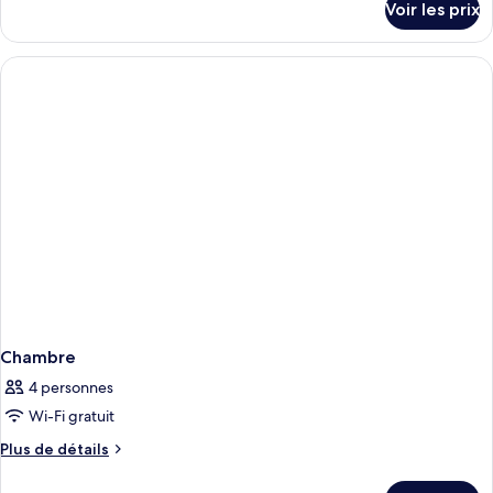
Voir les prix
sur
le
type
de
chambre
Chambre
Chambre
4 personnes
Wi-Fi gratuit
Plus
Plus de détails
de
détails