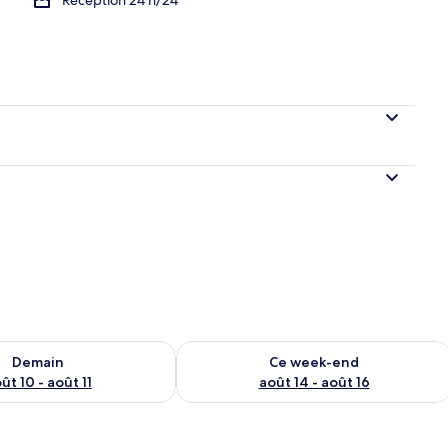
sponibilité pour demain août 10 - août 11
Vérifier la disponibilité pour ce week
Demain
Ce week-end
ût 10 - août 11
août 14 - août 16