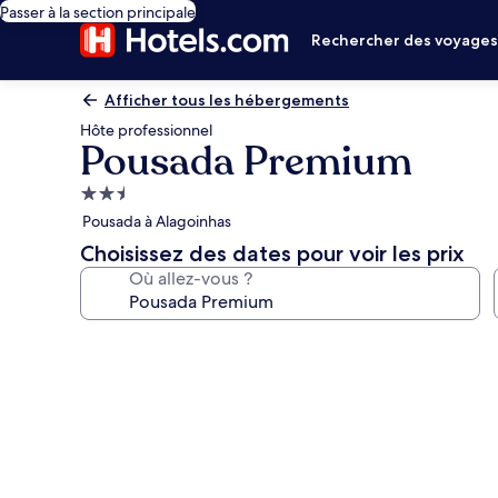
Passer à la section principale
Rechercher des voyage
Afficher tous les hébergements
Hôte professionnel
Pousada Premium
Hébergement
2.5 étoiles
Pousada à Alagoinhas
Choisissez des dates pour voir les prix
Où allez-vous ?
Galerie
photos
de
l’hébergement
Pousada