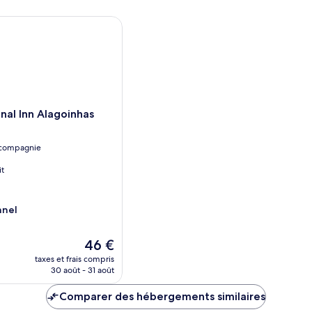
l Inn Alagoinhas
nal Inn Alagoinhas
 compagnie
it
nnel
Le
46 €
nouveau
taxes et frais compris
prix
30 août - 31 août
est
de
Comparer des hébergements similaires
46 €