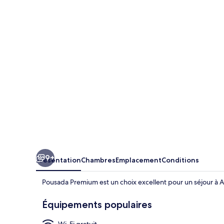
Premium
9+
Présentation
Chambres
Emplacement
Conditions
Pousada Premium est un choix excellent pour un séjour à A
Équipements populaires
Wi-Fi gratuit