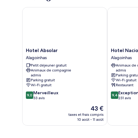
Hotel Absolar
Hotel Naciona
Hotel
Hotel
Hotel Absolar
Hotel Nacio
Absolar
Nacional
Alagoinhas
Alagoinhas
Alagoinhas
Inn
Petit déjeuner gratuit
Animaux de
Alagoinhas
Animaux de compagnie
admis
Alagoinhas
admis
Parking gratu
Parking gratuit
Wi-Fi gratuit
Wi-Fi gratuit
Restaurant
9.0
9.4
Merveilleux
Exceptio
9,0
9,4
sur
sur
33 avis
231 avis
10,
10,
Le
43 €
Merveilleux,
Exceptionnel,
nouveau
33 avis
231 avis
taxes et frais compris
prix
10 août - 11 août
est
de
43 €