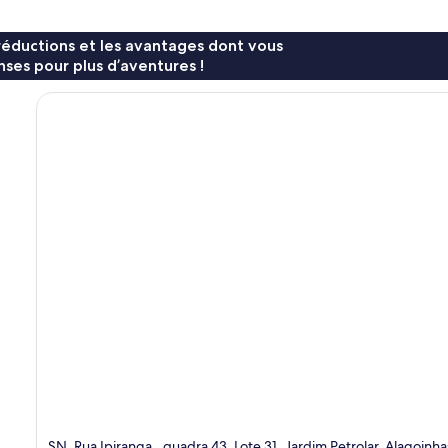
réductions et les avantages dont vous
ses pour plus d’aventures !
SN, Rua Ipiranga,, quadra 43, Lote 31, Jardim Petrolar, Alagoinh