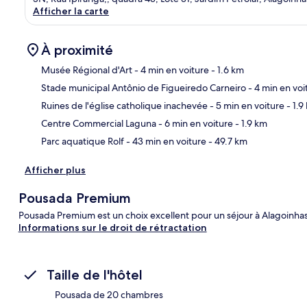
Afficher la carte
À proximité
Musée Régional d'Art
- 4 min en voiture
- 1.6 km
Stade municipal Antônio de Figueiredo Carneiro
- 4 min en voi
Car
Ruines de l'église catholique inachevée
- 5 min en voiture
- 1.9
Centre Commercial Laguna
- 6 min en voiture
- 1.9 km
Parc aquatique Rolf
- 43 min en voiture
- 49.7 km
Afficher plus
Pousada Premium
Pousada Premium est un choix excellent pour un séjour à Alagoinhas
Informations sur le droit de rétractation
Taille de l'hôtel
Pousada de 20 chambres