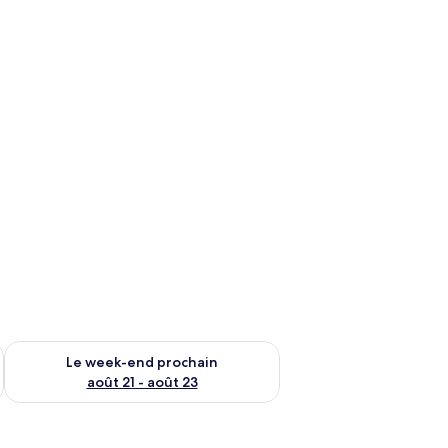
-end août 14 - août 16
Vérifier la disponibilité pour le week-end prochain août 21 - 
Le week-end prochain
août 21 - août 23