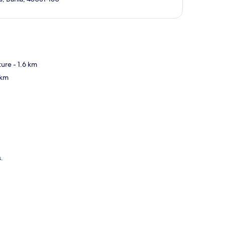
ture
- 1.6 km
te
 km
.