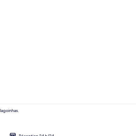
Intérieur
lagoinhas.
Balcon
Réception 24 h/24